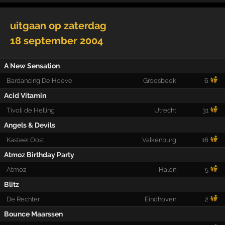
uitgaan op
zaterdag
18 september 2004
A New Sensation
Bardancing De Hoeve
Groesbeek
6
Acid Vitamin
Tivoli de Helling
Utrecht
31
Angels & Devils
Kasteel Oost
Valkenburg
16
Atmoz Birthday Party
Atmoz
Halen
5
Blitz
De Rechter
Eindhoven
2
Bounce Maarssen