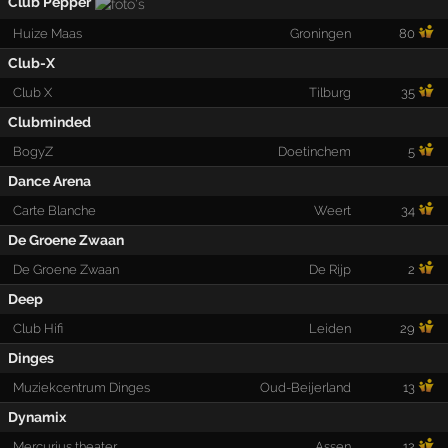
Club Pepper
Huize Maas
Groningen
80
Club-X
Club X
Tilburg
35
Clubminded
BogyZ
Doetinchem
5
Dance Arena
Carte Blanche
Weert
34
De Groene Zwaan
De Groene Zwaan
De Rijp
2
Deep
Club Hifi
Leiden
29
Dinges
Muziekcentrum Dinges
Oud-Beijerland
13
Dynamix
Mercurius theater
Assen
12