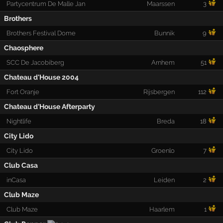
Partycentrum De Malle Jan
Maarssen
3
Brothers
Brothers Festival Dome
Bunnik
9
Chaosphere
SCC De Jacobiberg
Arnhem
51
Chateau d'House 2004
Fort Oranje
Rijsbergen
112
Chateau d'House Afterparty
Nightlife
Breda
18
City Lido
City Lido
Groenlo
7
Club Casa
inCasa
Leiden
2
Club Maze
Club Maze
Haarlem
1