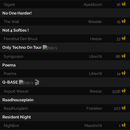
Gigant
Apeldoorn
16
No One Harder!
The Wall
Weelde
15
Not 4 Softies !
Feesthut Den Bruut
Heeze
33
Only Techno On Tour
Symposion
Utrecht
86
Poema
Poema
Utrecht
14
🎬
Q-BASE
Airport Weeze
Weeze
9316
Raadhouseplein
Raadhuisplein
Franeker
207
Resident Night
Nightlive
Maastricht
1