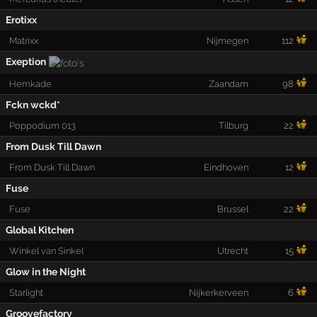
Erotixx
Matrixx
Nijmegen
112
Exeption
Hemkade
Zaandam
98
Fckn wckd*
Poppodium 013
Tilburg
22
From Dusk Till Dawn
From Dusk Till Dawn
Eindhoven
12
Fuse
Fuse
Brussel
22
Global Kitchen
Winkel van Sinkel
Utrecht
15
Glow in the Night
Starlight
Nijkerkerveen
6
Groovefactory