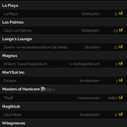
La Playa
La Playa
Enkhuizen
15
Las Palmas
Club Las Palmas
Rotterdam
23
Longo's Lounge
Zwem- en recreatiecentrum De Welle
Drachten
13
Magnus
Willem Twee Poppodium
's-Hertogenbosch
5
MarYSol Inc.
Escape
Amsterdam
3
Masters of Hardcore
Thialf
Heerenveen
10617
Nagtklub
Club More
Amsterdam
12
Nitegrooves