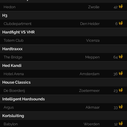
Hedon
Zwolle
42
H3
Clubdepartment
Den Helder
6
Hardfight VS VHR
Totem Club
Vicenza
Hardtraxxx
The Bridge
Meppen
64
Hed Kandi
Hotel Arena
Amsterdam
36
House Classics
De Boerderij
Zoetermeer
23
Intelligent Hardsounds
Argus
Alkmaar
33
Kortsluiting
Babylon
Woerden
12