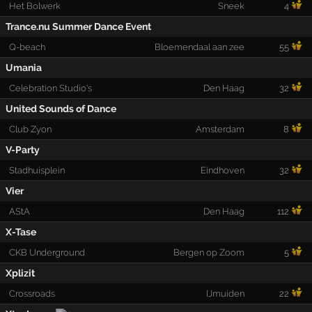
Het Bolwerk
Sneek
4
Trance.nu Summer Dance Event
Q-beach
Bloemendaal aan zee
55
Umania
Celebration Studio's
Den Haag
32
United Sounds of Dance
Club Zyon
Amsterdam
8
V-Party
Stadhuisplein
Eindhoven
32
Vier
AStA
Den Haag
112
X-Tase
CKB Underground
Bergen op Zoom
5
Xplizit
Crossroads
IJmuiden
22