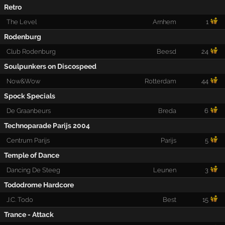
Retro
The Level
Arnhem
1
Rodenburg
Club Rodenburg
Beesd
24
Soulpunkers on Discospeed
Now&Wow
Rotterdam
44
Spock Specials
De Graanbeurs
Breda
6
Technoparade Parijs 2004
Centrum Parijs
Parijs
5
Temple of Dance
Dancing De Steeg
Leunen
3
Tododrome Hardcore
J.C. Todo
Best
15
Trance - Attack