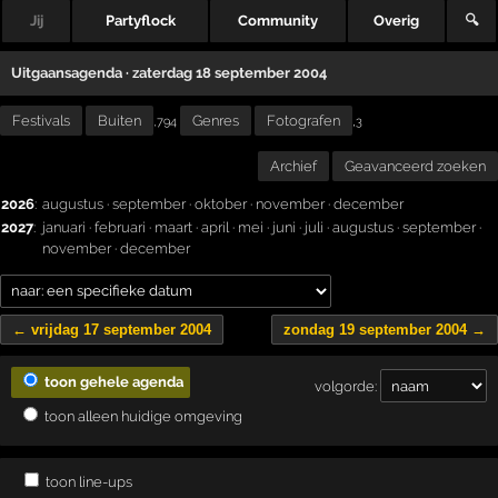
Jij
Partyflock
Community
Overig
🔍
Uitgaansagenda · zaterdag 18 september 2004
Festivals
Buiten
Genres
Fotografen
,
,794
3
Archief
Geavanceerd zoeken
2026
:
augustus
·
september
·
oktober
·
november
·
december
2027
:
januari
·
februari
·
maart
·
april
·
mei
·
juni
·
juli
·
augustus
·
september
·
november
·
december
← vrijdag 17 september 2004
zondag 19 september 2004 →
toon gehele agenda
volgorde:
toon alleen huidige omgeving
toon line-ups