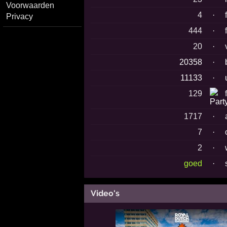
Voorwaarden
4
·
Privacy
444
·
20
·
20358
·
11133
·
129
1717
·
7
·
2
·
goed
·
Video's