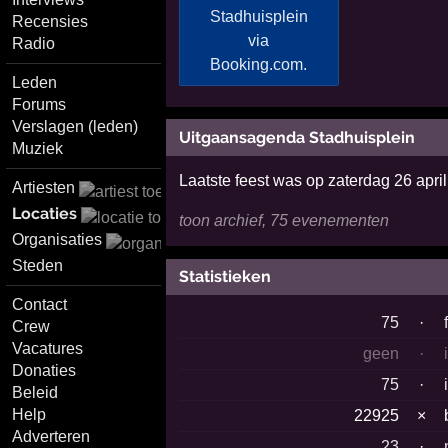
Recensies
Radio
Leden
Forums
Verslagen (leden)
Uitgaansagenda Stadhuisplein
Muziek
Laatste feest was op zaterdag 26 apri
Artiesten
Locaties
toon archief, 75 evenementen
Organisaties
Steden
Statistieken
Contact
75
·
Crew
Vacatures
geen
·
Donaties
75
·
Beleid
Help
22925
×
Adverteren
23
·