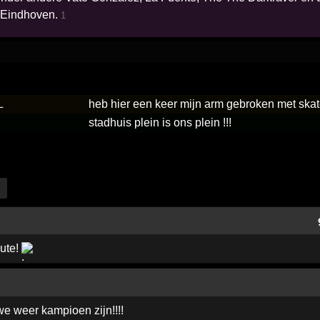
n Eindhoven.
1
L
heb hier een keer mijn arm gebroken met sk
stadhuis plein is ons plein !!!
oute!
we weer kampioen zijn!!!!