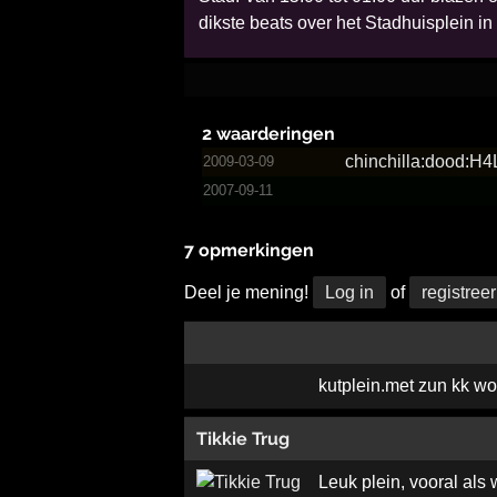
dikste beats over het Stadhuisplein i
2 waarderingen
chinch­illa:d­ood:H4­
2009-03-09
2007-09-11
7 opmerkingen
Deel je mening!
Log in
of
registreer
kutplein.met zun kk w
Tikkie Trug
Leuk plein, vooral als 