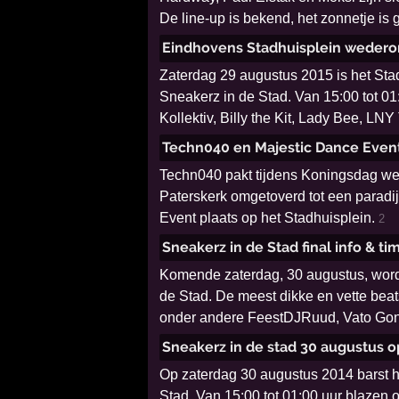
De line-up is bekend, het zonnetje i
Eindhovens Stadhuisplein weder
Zaterdag 29 augustus 2015 is het Sta
Sneakerz in de Stad. Van 15:00 tot 0
Kollektiv, Billy the Kit, Lady Bee, L
Techn040 en Majestic Dance Even
Techn040 pakt tijdens Koningsdag weer
Paterskerk omgetoverd tot een paradij
Event plaats op het Stadhuisplein.
2
Sneakerz in de Stad final info & ti
Komende zaterdag, 30 augustus, wordt 
de Stad. De meest dikke en vette beat
onder andere FeestDJRuud, Vato Gonza
Sneakerz in de stad 30 augustus 
Op zaterdag 30 augustus 2014 barst he
Stad. Van 15:00 tot 01:00 uur blaze