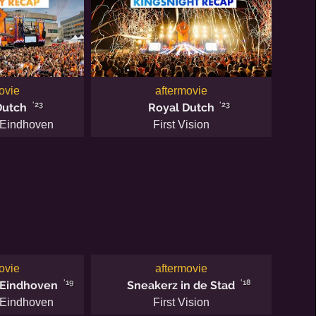
ovie
aftermovie
'23
'23
Dutch
Royal Dutch
 Eindhoven
First Vision
ovie
aftermovie
'19
'18
 Eindhoven
Sneakerz in de Stad
 Eindhoven
First Vision