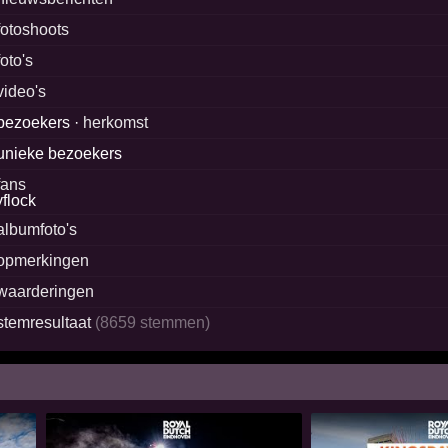
fotoshoots
foto's
video's
bezoekers ·
herkomst
unieke bezoekers
fans
albumfoto's
opmerkingen
waarderingen
stemresultaat
(8659 stemmen)