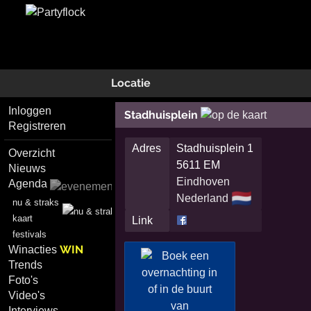
Locatie
Inloggen
Stadhuisplein
Registreren
Adres
Stadhuisplein 1
Overzicht
5611 EM
Nieuws
Eindhoven
Agenda
🇳🇱
Nederland
nu & straks
kaart
Link
festivals
WIN
Winacties
Trends
Foto's
Video's
Interviews