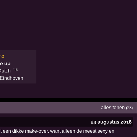
mo
ne up
'18
Dutch
 Eindhoven
alles tonen
(23)
23 augustus 2018
gt een dikke make-over, want alleen de meest sexy en