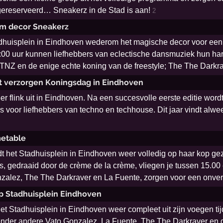
s gereserveerd… Sneakerz in de Stad is aan!
2
om decor Sneakerz
dhuisplein in Eindhoven wederom het magische decor voor een g
1:00 uur kunnen liefhebbers van eclectische dansmuziek hun h
NY TNZ en de enige echte koning van de freestyle; The The Darkra
t verzorgen Koningsdag in Eindhoven
 flink uit in Eindhoven. Na een succesvolle eerste editie word
s voor liefhebbers van techno en techhouse. Dit jaar vindt alwe
metable
het Stadhuisplein in Eindhoven weer volledig op haar kop geze
s, gedraaid door de crème de la crème, vliegen je tussen 15.00 
lez, The The Darkraver en La Fuente, zorgen voor een onverget
op Stadhuisplein Eindhoven
t Stadhuisplein in Eindhoven weer compleet uit zijn voegen tij
n onder andere Vato Gonzalez, La Fuente, The The Darkraver e