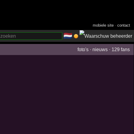
mobiele site
·
contact
🇳🇱
­
foto's
·
nieuws
·
129 fans