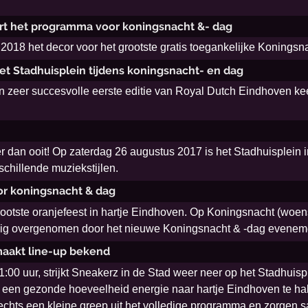
rt het programma voor koningsnacht &- dag
 2018 het decor voor het grootste gratis toegankelijke Koningsn
t Stadhuisplein tijdens koningsnacht- en dag
n zeer succesvolle eerste editie van Royal Dutch Eindhoven keer
er dan ooit! Op zaterdag 26 augustus 2017 is het Stadhuisplein
schillende muziekstijlen.
or koningsnacht & dag
rootste oranjefeest in hartje Eindhoven. Op Koningsnacht (woen
edig overgenomen door het nieuwe Koningsnacht & -dag evenem
maakt line-up bekend
:00 uur, strijkt Sneakerz in de Stad weer neer op het Stadhuispl
 een gezonde hoeveelheid energie naar hartje Eindhoven te hale
echts een kleine greep uit het volledige programma en zorgen s