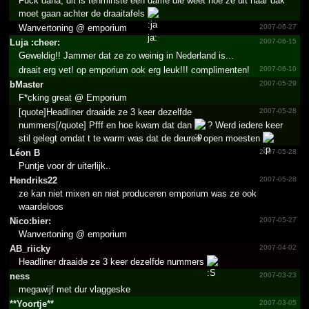
Fuck dana, dit is tenminste een dame die weet hoe ze uit haar dak
moet gaan achter de draaitafels
Wanvertoning @ emporium
2007-06-27
Luja :cheer:
2007-06-15
Geweldig!! Jammer dat ze zo weinig in Nederland is...
draait erg vet! op emporium ook erg leuk!!! complimenten!
2007-06-10
bMaster
2007-05-29
F*cking great @ Emporium
[quote]Headliner draaide ze 3 keer dezelfde
2007-05-28
nummers[/quote] Pfff en hoe kwam dat dan
? Werd iedere keer
stil gelegt omdat t te warm was dat de deuren open moesten
Léon B
2007-05-28
Puntje voor dr uiterlijk..
Hendriks22
2007-05-28
ze kan niet mixen en niet produceren emporium was ze ook
waardeloos
Nico:bier:
2007-05-27
Wanvertoning @ emporium
AB_riicky
2007-04-02
Headliner draaide ze 3 keer dezelfde nummers
ness
2007-03-23
megawijf met dur vlaggeske
**Yoortje**
2007-03-05