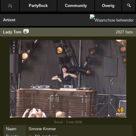
Jij
Partyflock
Community
Overig
🔍
Artiest
📷
Lady Tom
2827 fans
Bruut!
· 3 mei 2008
Naam
Simone Kromer