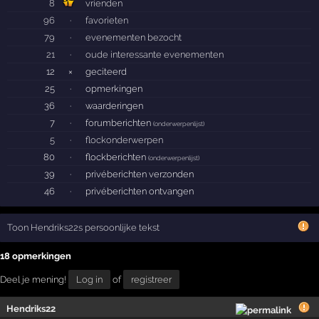
8
vrienden
96
·
favorieten
79
·
evenementen bezocht
21
·
oude interessante evenementen
12
×
geciteerd
25
·
opmerkingen
36
·
waarderingen
7
·
forumberichten
(
onderwerpenlijst
)
5
·
flockonderwerpen
80
·
flockberichten
(
onderwerpenlijst
)
39
·
privéberichten verzonden
46
·
privéberichten ontvangen
Toon Hendriks22s persoonlijke tekst
18 opmerkingen
Deel je mening!
Log in
of
registreer
Hendriks22