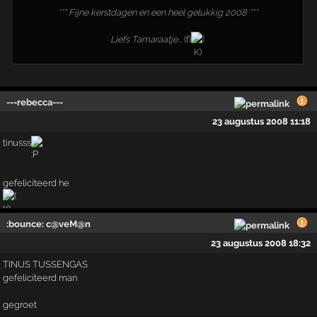
*** Fijne kerstdagen en een heel gelukkig 2008 ***
Liefs Tamaraatje...
(f)
---rebecca---
23 augustus 2008 11:18
tinusss
gefeliciteerd he
:bounce: c@veM@n
23 augustus 2008 18:32
TINUS TUSSENGAS
gefeliciteerd man
gegroet