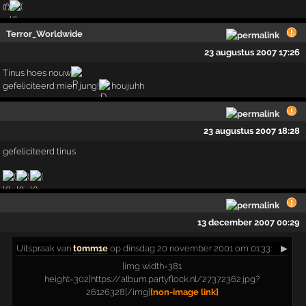
(f)
Terror_Worldwide
23 augustus 2007 17:26
Tinus hoes nouw
gefeliciteerd mien jung!
houjuhh
23 augustus 2007 18:28
gefeliciteerd tinus
13 december 2007 00:29
Uitspraak
van
t0mm1e
op dinsdag 20 november 2001 om 01:33:
▶
[img width=381
height=302]https://album.partyflock.nl/27372362.jpg?
26126328[/img]
{non-image link}