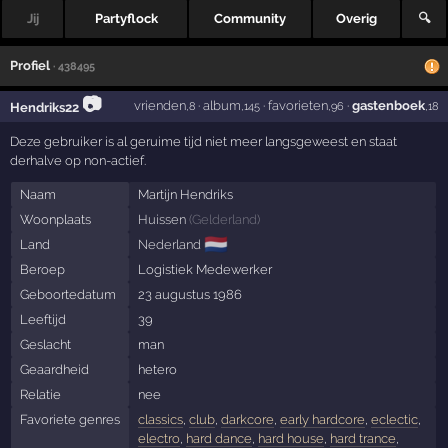
Jij
Partyflock
Community
Overig
🔍
Profiel
· 438495
📷
vrienden
·
album
·
favorieten
·
gastenboek
Hendriks22
,8
,145
,96
,18
Deze gebruiker is al geruime tijd niet meer langsgeweest en staat
derhalve op non-actief.
Naam
Martijn Hendriks
Woonplaats
Huissen
(
Gelderland
)
🇳🇱
Land
Nederland
Beroep
Logistiek Medewerker
Geboortedatum
23 augustus 1986
Leeftijd
39
Geslacht
man
Geaardheid
hetero
Relatie
nee
Favoriete genres
classics
,
club
,
darkcore
,
early hardcore
,
eclectic
,
electro
,
hard dance
,
hard house
,
hard trance
,