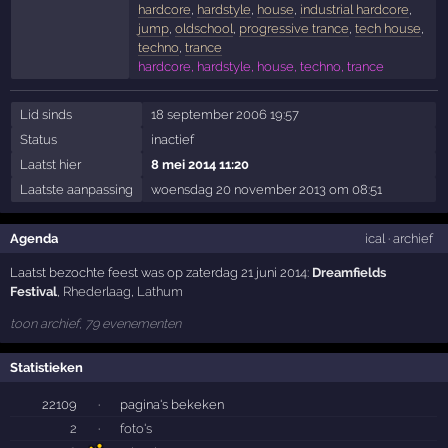
hardcore
,
hardstyle
,
house
,
industrial hardcore
,
jump
,
oldschool
,
progressive trance
,
tech house
,
techno
,
trance
hardcore, hardstyle, house, techno, trance
Lid sinds
18 september 2006 19:57
Status
inactief
Laatst hier
8 mei 2014 11:20
Laatste aanpassing
woensdag 20 november 2013 om 08:51
Agenda
ical
·
archief
Laatst bezochte feest was op zaterdag 21 juni 2014:
Dreamfields
Festival
,
Rhederlaag
,
Lathum
toon archief, 79 evenementen
Statistieken
22109
·
pagina's bekeken
2
·
foto's