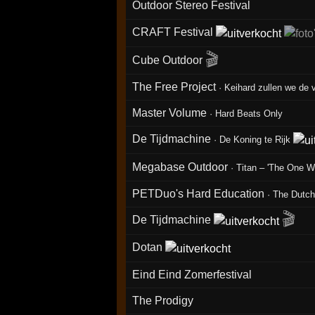
Outdoor Stereo Festival
CRAFT Festival
🎬
Cube Outdoor
The Free Project
·
Keihard zullen we de v
Master Volume
·
Hard Beats Only
De Tijdmachine
·
De Koning te Rijk
Megabase Outdoor
·
Titan – 'The One 
PETDuo's Hard Education
·
The Dutc
🎬
De Tijdmachine
Dotan
Eind Eind Zomerfestival
The Prodigy