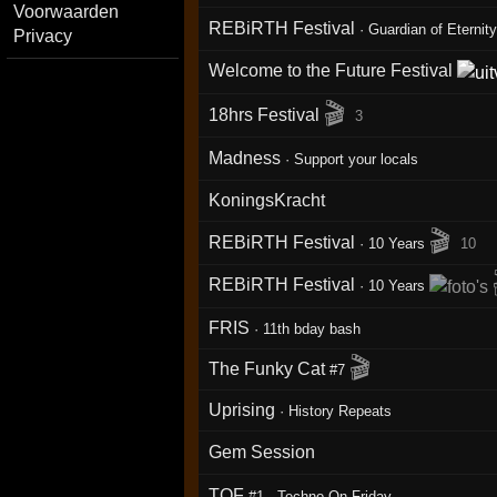
Voorwaarden
REBiRTH Festival
·
Guardian of Eternit
Privacy
Welcome to the Future Festival
🎬
18hrs Festival
3
Madness
·
Support your locals
KoningsKracht
🎬
REBiRTH Festival
·
10 Years
10
REBiRTH Festival
·
10 Years
FRIS
·
11th bday bash
🎬
The Funky Cat
#7
Uprising
·
History Repeats
Gem Session
TOF
#1
·
Techno On Friday