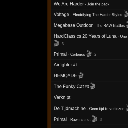
We Are Harder
·
Join the pack

Voltage
·
Electrifying The Harder Styles
Megabase Outdoor
·
The RAW Battles
HardClassics 20 Years of Luna
·
One 
🎬
3
🎬
Primal
·
Cerberus
2
Airfighter
#1
🎬
HEMQADE
🎬
The Funky Cat
#3
Verknipt
De Tijdmachine
·
Geen tijd te verliezen
🎬
Primal
·
Raw instinct
3