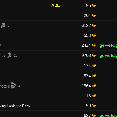
ADE
95
204
🎬
6122
9
553
geweldi
2424
4
🎬
geweldi
9708
2
25
174
834
🎬
1564
4
16
50
king Hardstyle Baby
geweldi
627