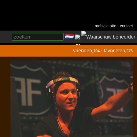
mobiele site
·
contact
🇳🇱
­
vrienden
·
favorieten
,194
,276