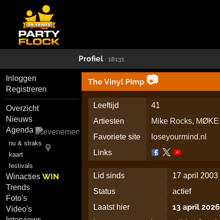
Profiel
· 18131
📷
Inloggen
The Vinyl Pimp
Registreren
Leeftijd
41
Overzicht
Nieuws
Artiesten
Mike Rocks
,
MØKE
Agenda
Favoriete site
loseyourmind.nl
nu & straks
Links
kaart
festivals
Lid sinds
17 april 2003
WIN
Winacties
Trends
Status
actief
Foto's
13 april 202
Laatst hier
Video's
Interviews