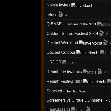
Noisia Invites
🎬
refuse
4
Q-BASE
·
Creatures of the Night
🎬
Outdoor Stereo Festival 2014
2
🎬
Decibel Weekend
Decibel Outdoor
HRDCR
🎬
Rebirth Festival
2014
3
Rebirth Festival
2014
Shocked
·
The Hard Way
Screamers vs Cirque Du Insane
·
F*c
🎬
HardClassics