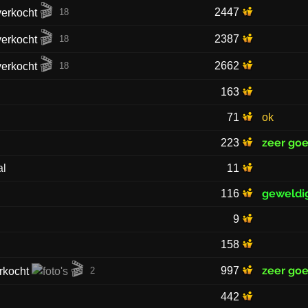
🎬
2447
18
🎬
2387
18
🎬
2662
18
163
71
ok
zeer go
223
al
11
geweldi
116
9
158
🎬
zeer go
997
2
442