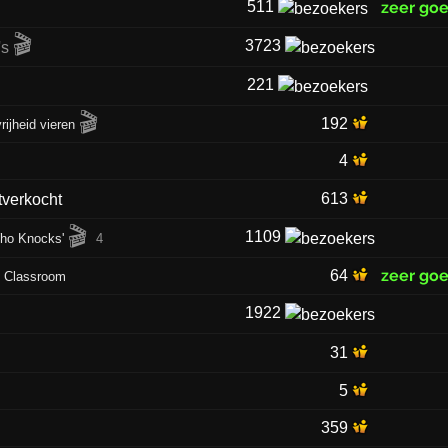
511
zeer go
🎬
3723
221
🎬
192
rijheid vieren
4
613
🎬
1109
Who Knocks'
4
zeer go
64
h Classroom
1922
31
5
359