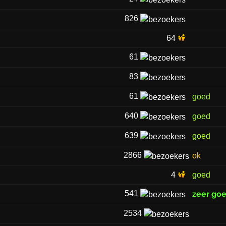
826
64
61
83
61
goed
640
goed
639
goed
2866
ok
4
goed
541
zeer go
2534