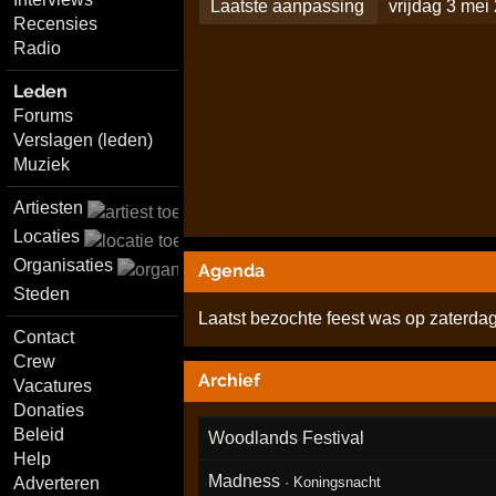
Laatste aanpassing
vrijdag 3 me
Recensies
Radio
Leden
Forums
Verslagen (leden)
Muziek
Artiesten
Locaties
Organisaties
Agenda
Steden
Laatst bezochte feest was op zaterdag
Contact
Crew
Archief
Vacatures
Donaties
Beleid
Woodlands Festival
Help
Madness
·
Koningsnacht
Adverteren