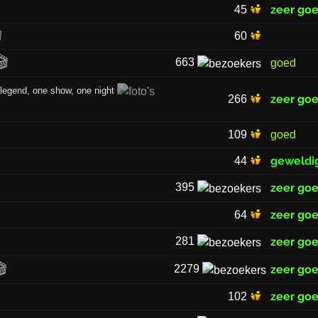
zeer go
45

60
🎬
663
goed
legend, one show, one night
zeer go
266
109
goed
geweldi
44
395
zeer go
zeer go
64
281
zeer go
🎬
2279
zeer go
zeer go
102