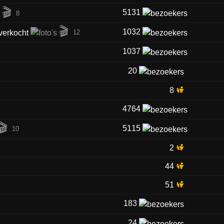
🎬
5131
y
8
🎬
1032
12
1037
20
8
4764
🎬
5115
10
2
44
51
183
24