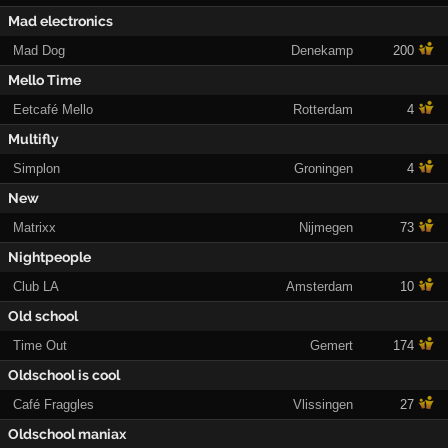
Mad electronics
Mad Dog
Denekamp
200
Mello Time
Eetcafé Mello
Rotterdam
4
Multifly
Simplon
Groningen
4
New
Matrixx
Nijmegen
73
Nightpeople
Club LA
Amsterdam
10
Old school
Time Out
Gemert
174
Oldschool is cool
Café Fraggles
Vlissingen
27
Oldschool maniax