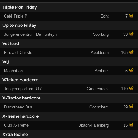
Triple P on Friday
Café Triple P
Echt
7
Up tempo Friday
Jongerencentrum De Fonteyn
Voorburg
33
Vet hard
Plaza di Christo
Apeldoorn
105
Vrij
Manhattan
Arnhem
5
Wicked Hardcore
Jongerenpodium R17
Grootebroek
119
X-Traxion hardcore
Discotheek Dus
Gorinchem
29
X-Treme hardcore
Club X-Treme
Übach-Palenberg
15
Xxtra techno