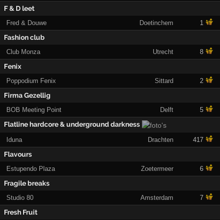
F & D leet
Fred & Douwe
Doetinchem
1
Fashion club
Club Monza
Utrecht
8
Fenix
Poppodium Fenix
Sittard
2
Firma Gezellig
BOB Meeting Point
Delft
5
Flatline hardcore & underground darkness
Iduna
Drachten
417
Flavours
Estupendo Plaza
Zoetermeer
6
Fragile breaks
Studio 80
Amsterdam
7
Fresh Fruit