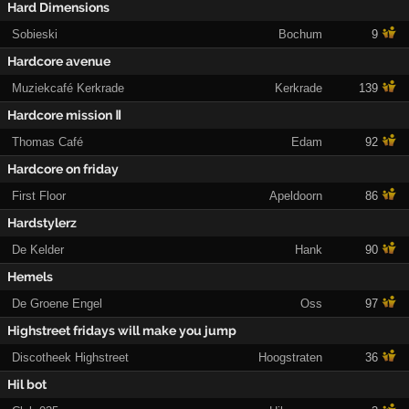
Hard Dimensions
Sobieski
Bochum
9
Hardcore avenue
Muziekcafé Kerkrade
Kerkrade
139
Hardcore mission Ⅱ
Thomas Café
Edam
92
Hardcore on friday
First Floor
Apeldoorn
86
Hardstylerz
De Kelder
Hank
90
Hemels
De Groene Engel
Oss
97
Highstreet fridays will make you jump
Discotheek Highstreet
Hoogstraten
36
Hil bot