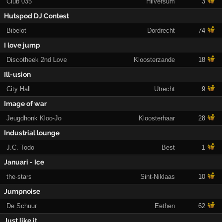
Club 035
Hilversum
3
Hutspod DJ Contest
Bibelot
Dordrecht
74
I love jump
Discotheek 2nd Love
Kloosterzande
18
Ill-usion
City Hall
Utrecht
9
Image of war
Jeugdhonk Kloo-Jo
Kloosterhaar
28
Industrial lounge
J.C. Todo
Best
1
Januari - Ice
the-stars
Sint-Niklaas
10
Jumpnoise
De Schuur
Eethen
62
Just like it