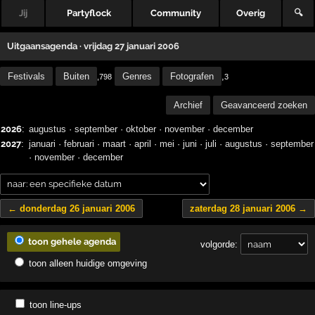
Jij
Partyflock
Community
Overig
🔍
Uitgaansagenda · vrijdag 27 januari 2006
Festivals
Buiten
Genres
Fotografen
,
,798
3
Archief
Geavanceerd zoeken
2026
:
augustus
·
september
·
oktober
·
november
·
december
2027
:
januari
·
februari
·
maart
·
april
·
mei
·
juni
·
juli
·
augustus
·
september
·
november
·
december
← donderdag 26 januari 2006
zaterdag 28 januari 2006 →
toon gehele agenda
volgorde:
toon alleen huidige omgeving
toon line-ups