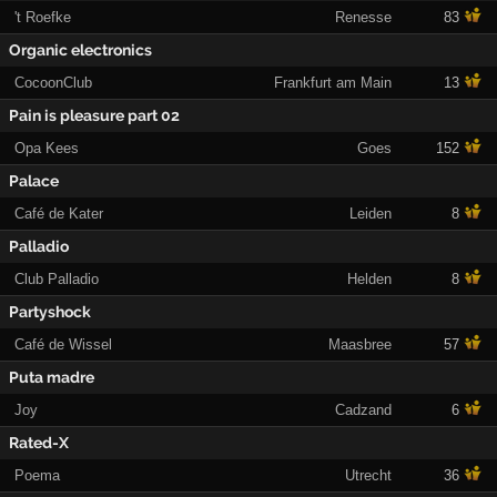
't Roefke
Renesse
83
Organic electronics
CocoonClub
Frankfurt am Main
13
Pain is pleasure part 02
Opa Kees
Goes
152
Palace
Café de Kater
Leiden
8
Palladio
Club Palladio
Helden
8
Partyshock
Café de Wissel
Maasbree
57
Puta madre
Joy
Cadzand
6
Rated-X
Poema
Utrecht
36