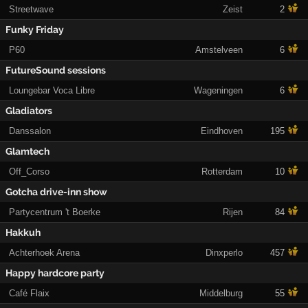
Streetwave
Zeist
2
Funky Friday
P60
Amstelveen
6
FutureSound sessions
Loungebar Voca Libre
Wageningen
6
Gladiators
Danssalon
Eindhoven
195
Glamtech
Off_Corso
Rotterdam
10
Gotcha drive-inn show
Partycentrum 't Boerke
Rijen
84
Hakkuh
Achterhoek Arena
Dinxperlo
457
Happy hardcore party
Café Flaix
Middelburg
55