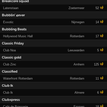
Breakcore squad
Latenstaan
Zoetermeer
52
Bubblin' 4ever
Exxotic
Nijmegen
14
Bubbling Beats
Hollywood Music Hall
Rotterdam
17
Classic Friday
Club Noa
Leeuwarden
5
Classic gold
Club Zinc
Arnhem
125
Classified
Waterfront Rotterdam
Rotterdam
11
Club Ik
Club Ik
Almere
6
Clubxpress
Café de Brasserie
Emmen
18