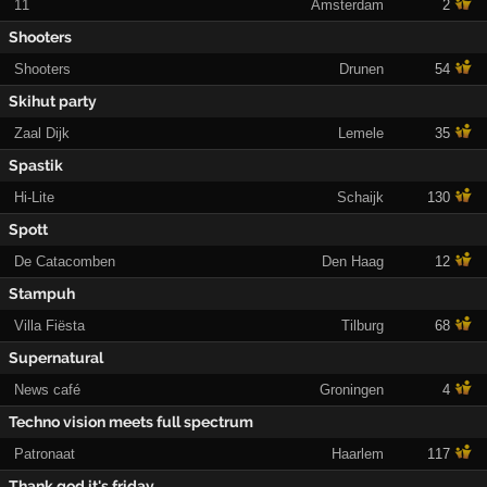
11
Amsterdam
2
Shooters
Shooters
Drunen
54
Skihut party
Zaal Dijk
Lemele
35
Spastik
Hi-Lite
Schaijk
130
Spott
De Catacomben
Den Haag
12
Stampuh
Villa Fiësta
Tilburg
68
Supernatural
News café
Groningen
4
Techno vision meets full spectrum
Patronaat
Haarlem
117
Thank god it's friday