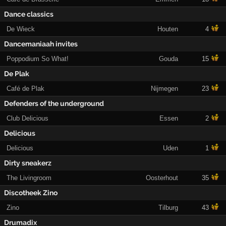
Dance classics
De Wieck
Houten
4
Dancemaniaah invites
Poppodium So What!
Gouda
15
De Plak
Café de Plak
Nijmegen
23
Defenders of the underground
Club Delicious
Essen
2
Delicious
Delicious
Uden
1
Dirty sneakerz
The Livingroom
Oosterhout
35
Discotheek Zino
Zino
Tilburg
43
Drumadix