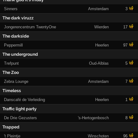
Sinners
Amsterdam
3
The dark viruzz
Jongerencentrum TwentyOne
Wierden
17
The darkside
Peppermill
Heerlen
97
The underground
Trefpunt
Oud-Alblas
5
The Zoo
Zebra Lounge
Amsterdam
7
Timeless
Danscafé de Verleiding
Heerlen
1
Traffic light party
De Drie Gezusters
's-Hertogenbosch
8
Trapped
't Pleintje
Winschoten
96