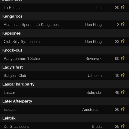
La Rocca
Lier
20
Kangaroos
Australian Sportscafé Kangaroos
Den Haag
2
Kapsones
Club Silly Symphonies
Den Haag
23
Knock-out
Partycentrum 't Schip
Beverwijk
90
Lady's first
Babylon Club
Uithoorn
10
Lascar hardparty
Lascar
Schijndel
49
Later Afterparty
Escape
Amsterdam
20
Lektrik
De Graanbeurs
Breda
25