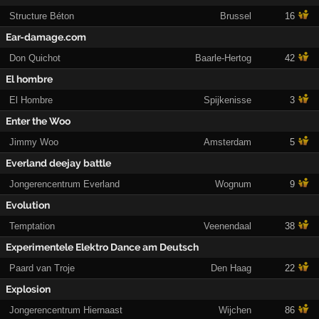
Structure Béton
Brussel
16
Ear-damage.com
Don Quichot
Baarle-Hertog
42
El hombre
El Hombre
Spijkenisse
3
Enter the Woo
Jimmy Woo
Amsterdam
5
Everland deejay battle
Jongerencentrum Everland
Wognum
9
Evolution
Temptation
Veenendaal
38
Experimentele Elektro Dance am Deutsch
Paard van Troje
Den Haag
22
Explosion
Jongerencentrum Hiernaast
Wijchen
86