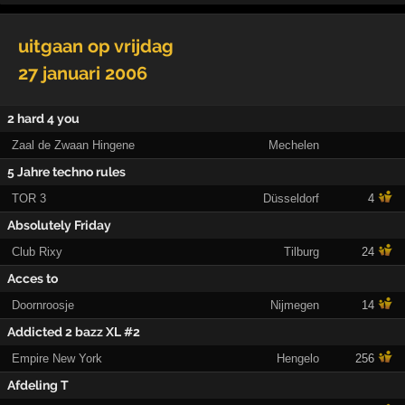
uitgaan op
vrijdag
27 januari 2006
2 hard 4 you
Zaal de Zwaan Hingene
Mechelen
5 Jahre techno rules
TOR 3
Düsseldorf
4
Absolutely Friday
Club Rixy
Tilburg
24
Acces to
Doornroosje
Nijmegen
14
Addicted 2 bazz XL #2
Empire New York
Hengelo
256
Afdeling T