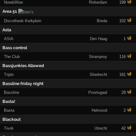
Now&Wow
Rotterdam
199
Area 51
Discotheek Kerkplein
Breda
102
Asta
AStA
Den Haag
1
Bass control
The Club
Stramproy
116
Bassjunkies Allowed
Triplo
Sliedrecht
181
Bassline friday night
Bassline
Poortugaal
29
Basta!
Basta
Helmond
2
Blackout
Tivoli
Utrecht
42