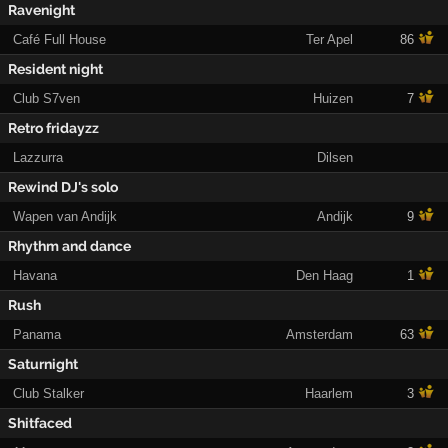
Ravenight
Café Full House
Ter Apel
86
Resident night
Club S7ven
Huizen
7
Retro fridayzz
Lazzurra
Dilsen
Rewind DJ's solo
Wapen van Andijk
Andijk
9
Rhythm and dance
Havana
Den Haag
1
Rush
Panama
Amsterdam
63
Saturnight
Club Stalker
Haarlem
3
Shitfaced