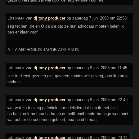
gezond verstand,zal wel door de muzieknoten komen
Uitspraak van
dj tony producer
op zaterdag 7 juni 2008 om 22:58:
zeg techen id-t en Q dance dat ze hun advocaat moeten belen,ik
ben er klaar voor
A.J.A ANTHONIUS.JACOB.ADRIANUS
Uitspraak van
dj tony producer
op maandag 9 juni 2008 om 11:45:
niet in dienst gezeten,niet gevaren,zonder wet geving,,ooo ik kan je
breken
Uitspraak van
dj tony producer
op maandag 9 juni 2008 om 22:49:
wat wat zo fucking pefedick,is medelijden dat hep ik met julie
ha ha ik ook met jou ha ha en de helft ondbreerkt ha ha,je weet niet
wat achter de schermen gebeurt,,haa ha ohh man
Uitspraak van
dj tony producer
op maandag 9 juni 2008 om 23:11: