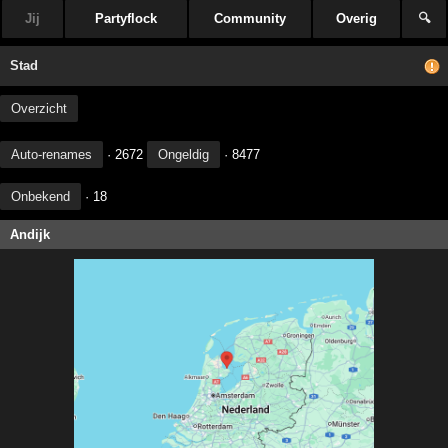
Jij
Partyflock
Community
Overig
🔍
Stad
Overzicht
Auto-renames
· 2672
Ongeldig
· 8477
Onbekend
· 18
Andijk