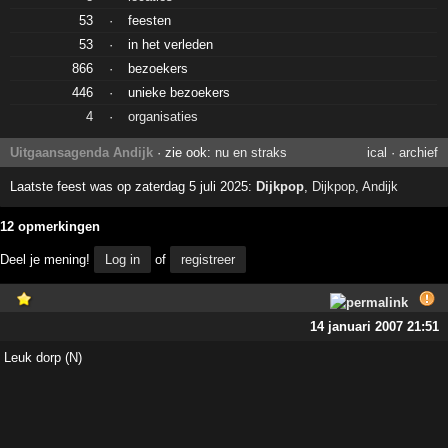
53
·
feesten
53
·
in het verleden
866
·
bezoekers
446
·
unieke bezoekers
4
·
organisaties
Uitgaansagenda Andijk
· zie ook:
nu en straks
ical
·
archief
Laatste feest was op zaterdag 5 juli 2025:
Dijkpop
,
Dijkpop
,
Andijk
12 opmerkingen
Deel je mening!
Log in
of
registreer
14 januari 2007 21:51
Leuk dorp (N)