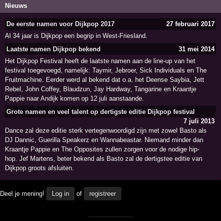
Nieuws
De eerste namen voor Dijkpop 2017
27 februari 2017
Al 34 jaar is Dijkpop een begrip in West-Friesland.
Laatste namen Dijkpop bekend
31 mei 2014
Het Dijkpop Festival heeft de laatste namen aan de line-up van het
festival toegevoegd, namelijk: Taymir, Jebroer, Sick Individuals en The
Fruitmachine. Eerder werd al bekend dat o.a. het Deense Saybia, Jett
Rebel, John Coffey, Blaudzun, Jay Hardway, Tangarine en Kraantje
Pappie naar Andijk komen op 12 juli aanstaande.
Grote namen en veel talent op dertigste editie Dijkpop festival
7 juli 2013
Dance zal deze editie sterk vertegenwoordigd zijn met zowel Basto als
DJ Dannic, Guerilla Speakerz en Wannabeastar. Niemand minder dan
Kraantje Pappie en The Opposites zullen zorgen voor de nodige hip-
hop. Jef Martens, beter bekend als Basto zal de dertigstee editie van
Dijkpop groots afsluiten.
Deel je mening!
Log in
of
registreer