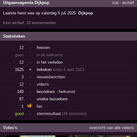
Uitgaansagenda Dijkpop
ical
·
archief
Laatste feest was op zaterdag 5 juli 2025:
Dijkpop
toon archief, 12 evenementen
Statistieken
12
·
feesten
geen
·
in de toekomst
12
·
in het verleden
1625
×
bekeken
sinds 6 april 2013
3
·
nieuwsberichten
12
·
video's
140
·
bezoekers ·
herkomst
87
·
unieke bezoekers
1
fan
goed
·
stemresultaat
(49 stemmen)
Video's
overzicht van alle video's