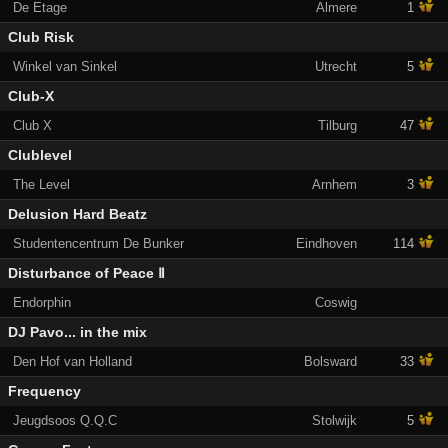
De Etage
Almere
1
Club Risk
Winkel van Sinkel
Utrecht
5
Club-X
Club X
Tilburg
47
Clublevel
The Level
Arnhem
3
Delusion Hard Beatz
Studentencentrum De Bunker
Eindhoven
114
Disturbance of Peace Ⅱ
Endorphin
Coswig
DJ Pavo... in the mix
Den Hof van Holland
Bolsward
33
Frequency
Jeugdsoos Q.Q.C
Stolwijk
5