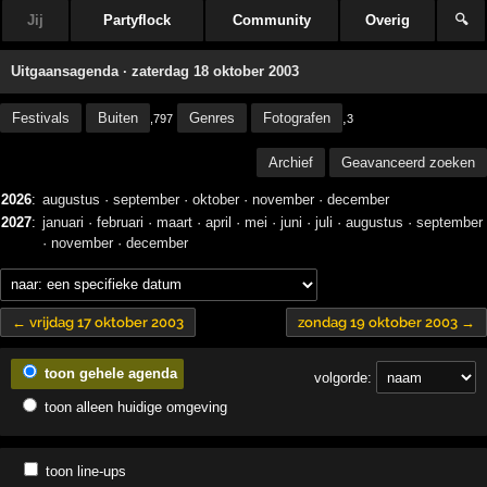
Jij
Partyflock
Community
Overig
🔍
Uitgaansagenda · zaterdag 18 oktober 2003
Festivals
Buiten
Genres
Fotografen
,
,797
3
Archief
Geavanceerd zoeken
2026
:
augustus
·
september
·
oktober
·
november
·
december
2027
:
januari
·
februari
·
maart
·
april
·
mei
·
juni
·
juli
·
augustus
·
september
·
november
·
december
← vrijdag 17 oktober 2003
zondag 19 oktober 2003 →
toon gehele agenda
volgorde:
toon alleen huidige omgeving
toon line-ups