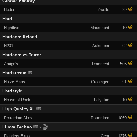
Groove Factory
Hedon
Zwolle
29
Hard!
Nightlive
Maastricht
10
Hardcore Reload
N201
Aalsmeer
92
Hardcore vs Terror
Amigo's
Dordrecht
505
Hardstream
Huize Maas
Groningen
91
Hardstyle
House of Rock
Lelystad
10
High Quality XL
Rotterdam Ahoy
Rotterdam
1069
🎬
I Love Techno
2
Flanders Expo
Gent
1276