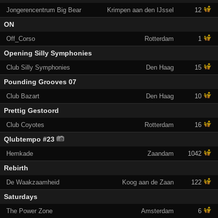
Jongerencentrum Big Bear
Krimpen aan den IJssel
12
ON
Off_Corso
Rotterdam
1
Opening Silly Symphonies
Club Silly Symphonies
Den Haag
15
Pounding Grooves 07
Club Bazart
Den Haag
10
Prettig Gestoord
Club Coyotes
Rotterdam
16
Qlubtempo #23
Hemkade
Zaandam
1042
Rebirth
De Waakzaamheid
Koog aan de Zaan
122
Saturdays
The Power Zone
Amsterdam
6