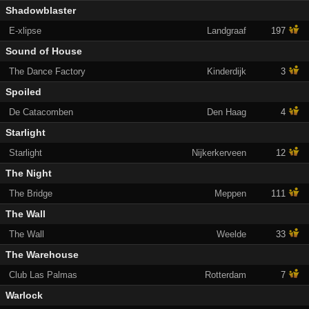
Shadowblaster
E-xlipse
Landgraaf
197
Sound of House
The Dance Factory
Kinderdijk
3
Spoiled
De Catacomben
Den Haag
4
Starlight
Starlight
Nijkerkerveen
12
The Night
The Bridge
Meppen
111
The Wall
The Wall
Weelde
33
The Warehouse
Club Las Palmas
Rotterdam
7
Warlock