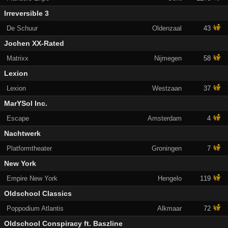
Irreversible 3
De Schuur
Oldenzaal
43
Jochen XX-Rated
Matrixx
Nijmegen
58
Lexion
Lexion
Westzaan
37
MarYSol Inc.
Escape
Amsterdam
4
Nachtwerk
Platformtheater
Groningen
7
New York
Empire New York
Hengelo
119
Oldschool Classics
Poppodium Atlantis
Alkmaar
72
Oldschool Conspiracy ft. Baszline