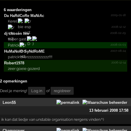
6 waarderingen
2009-01-18
Da HaRdCoRe MaNiAc
Kerel
2008-12-12
2008-02-29
dj chosen few
super gast
2008-01-03
Patrick
2007-08-24
HuMaNoID SyNdRoME
patrick zkerzzzzzzzzzzzz!!!!
2006-12-14
Robert1978
zeer goeie gozerd
2 opmerkingen
Deel je mening!
Log in
of
registreer
Leon$$
13 februari 2008 17:58
ik kan dat liedje van unstable organisation nergens vinden:^)
Champraver