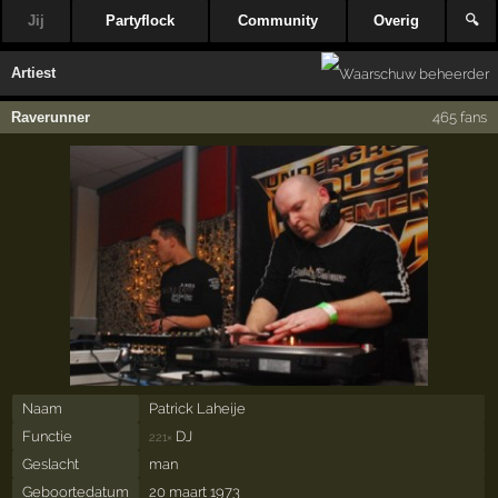
Jij
Partyflock
Community
Overig
🔍
Artiest
Raverunner
465 fans
Naam
Patrick Laheije
Functie
DJ
221×
Geslacht
man
Geboortedatum
20 maart 1973