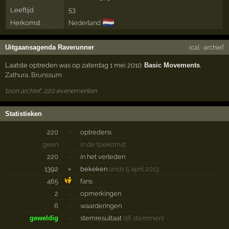
Leeftijd
53
🇳🇱
Herkomst
Nederland
Uitgaansagenda Raverunner
ical
·
archief
Laatste optreden was op zaterdag 1 mei 2010:
Basic Movements
,
Zathura
,
Brunssum
toon archief, 220 evenementen
Statistieken
220
·
optredens
geen
·
in de toekomst
220
·
in het verleden
1392
×
bekeken
sinds 5 april 2013
465
fans
2
·
opmerkingen
6
·
waarderingen
geweldig
·
stemresultaat
(16 stemmen)