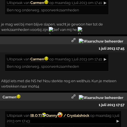
Uitspraak
van
Carmen
op maandag 1 juli 2013 om 17:41:
▶
Ben nog onderweg.. spoorwerkzaamheden
je mag wel bij men blijve slapen, wacht je gewoon hier tot de
werkzaamheden voorbij zijn
lief van mij he
1 juli 2013 17:45
Uitspraak
van
Carmen
op maandag 1 juli 2013 om 17:41:
▶
Ben nog onderweg.. spoorwerkzaamheden
Altijd iets met die NS he! Nou sterkte nog en welthuis. Kun je meteen
vertrekken naar moh14
Carmen
1 juli 2013 17:57
Uitspraak
van
[B.O.T]
Danny
/ Crystalsh0ck
op maandag 1 juli
2013 om 17:43:
▶