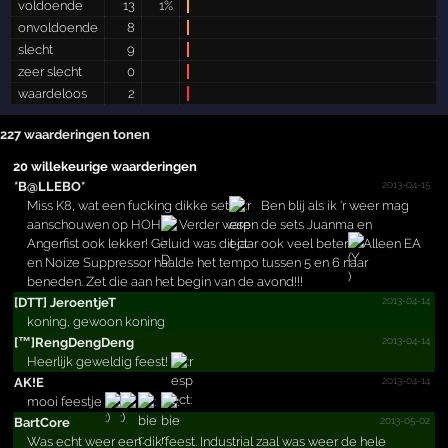
voldoende
13
1%
onvoldoende
8
slecht
9
zeer slecht
0
waardeloos
2
227 waarderingen tonen
20 willekeurige waarderingen
2013-04-15
*B@LLEBO*
Miss K8, wat een fucking dikke set
Ben blij als ik 'r weer mag
aanschouwen op HOH
Verder waren de sets Juanma en
Angerfist ook lekker! Geluid was dit jaar ook veel beter
Alleen EA
en Noize Suppressor haalde het tempo tussen 5 en 6 naar
beneden. Zet die aan het begin van de avond!!!
2013-04-14
[DTT] JeroentjeT
koning, gewoon koning
2013-04-14
[™]Ren­gDengD­eng
Heerlijk geweldig feest!
2013-04-14
AK!E
mooi feestje
2013-05-02
BartCore
Was echt weer een dik feest. Industrial zaal was weer de hele