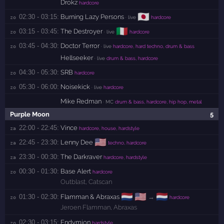
Drokz
hardcore
🇯🇵
02:30 - 03:15:
Burning Lazy Persons
zo 
· live
hardcore
🇮🇹
03:15 - 03:45:
The Destroyer
zo 
· live
hardcore
03:45 - 04:30:
Doctor Terror
zo 
· live
hardcore, hard techno, drum & bass
Hellseeker
· live
drum & bass, hardcore
04:30 - 05:30:
SRB
zo 
hardcore
05:30 - 06:00:
Noisekick
zo 
· live
hardcore
Mike Redman
· MC
drum & bass, hardcore, hip hop, metal
Purple Moon
5
22:00 - 22:45:
Vince
za 
hardcore, house, hardstyle
🇺🇸
22:45 - 23:30:
Lenny Dee
za 
techno, hardcore
23:30 - 00:30:
The Darkraver
za 
hardcore, hardstyle
00:30 - 01:30:
Base Alert
zo 
hardcore
Outblast
,
Catscan
🇳🇱
🇺🇸
🇳🇱
01:30 - 02:30:
Flamman & Abraxas
→
zo 
hardcore
Jeroen Flamman
,
Abraxas
02:30 - 03:15:
Endymion
zo 
hardstyle