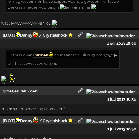
je mag wel bij men blijve slapen, wacht je gewoon hier tot de
werkzaamheden voorbij zijn
lief van mij he
wat lievvvvvvvvvvv van jou
[B.O.T]
Danny
/ Crystalsh0ck
1 juli 2013 18:00
Uitspraak
van
Carmen
op maandag 1 juli 2013 om 17:57:
▶
wat lievvvvvvvvvvv van jou
groetjes van Koen
1 juli 2013 18:56
zullen we een meeting aanmaken?
[B.O.T]
Danny
/ Crystalsh0ck
1 juli 2013 18:56
meeting : op danny's zolder!