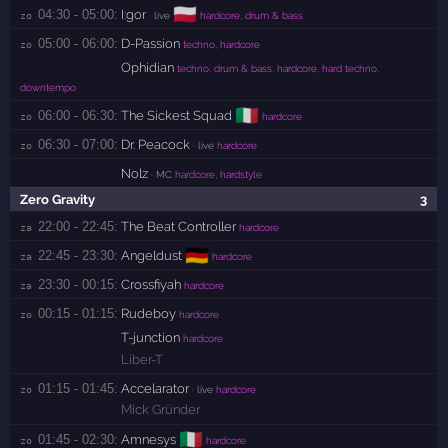
🇵🇱
04:30 - 05:00:
I:gor
zo 
· live
hardcore, drum & bass
05:00 - 06:00:
D-Passion
zo 
techno, hardcore
Ophidian
techno, drum & bass, hardcore, hard techno,
downtempo
🇮🇹
06:00 - 06:30:
The Sickest Squad
zo 
hardcore
06:30 - 07:00:
Dr. Peacock
zo 
· live
hardcore
Nolz
· MC
hardcore, hardstyle
Zero Gravity
3
22:00 - 22:45:
The Beat Controller
za 
hardcore
🇩🇪
22:45 - 23:30:
Angeldust
za 
hardcore
23:30 - 00:15:
Crossfiyah
za 
hardcore
00:15 - 01:15:
Rudeboy
zo 
hardcore
T-junction
hardcore
Liber-T
01:15 - 01:45:
Accelarator
zo 
· live
hardcore
Mick Gründer
🇮🇹
01:45 - 02:30:
Amnesys
zo 
hardcore