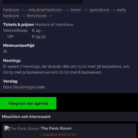
hardcore
,
industrial hardcore
,
terror
,
speedcore
,
early
× 53
× 22
× 16
× 11
hardcore
,
frenchcore
× 6
× 6
Tickets & prijzen
Masters of Hardcore
Voorverkoop:
€
49
,-
VIP:
€
59
,50
Minimumleeftijd
16
Meetings
Er waren
7 meetings
, de drukste drie om
01:00
met 36 bezoekers, om
00:05
met 9 bezoekers en om
20:00
met 8 bezoekers.
Verslag
Door
DevilsAngel
.
(1088)
Voeg toe aan agenda
Misschien ook interessant
The Panic Room
7 augustus 2026 20:00