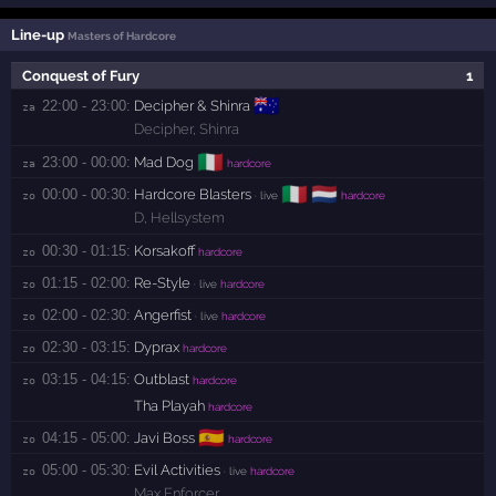
Line-up
Masters of Hardcore
Conquest of Fury
1
🇦🇺
22:00 - 23:00:
Decipher & Shinra
za 
Decipher
,
Shinra
🇮🇹
23:00 - 00:00:
Mad Dog
za 
hardcore
🇮🇹
🇳🇱
00:00 - 00:30:
Hardcore Blasters
zo 
· live
hardcore
D
,
Hellsystem
00:30 - 01:15:
Korsakoff
zo 
hardcore
01:15 - 02:00:
Re-Style
zo 
· live
hardcore
02:00 - 02:30:
Angerfist
zo 
· live
hardcore
02:30 - 03:15:
Dyprax
zo 
hardcore
03:15 - 04:15:
Outblast
zo 
hardcore
Tha Playah
hardcore
🇪🇸
04:15 - 05:00:
Javi Boss
zo 
hardcore
05:00 - 05:30:
Evil Activities
zo 
· live
hardcore
Max Enforcer