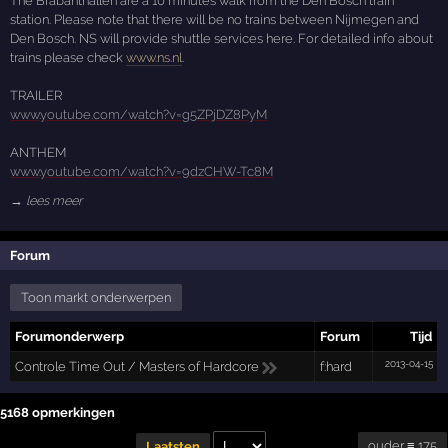
The Brabanthallen are a 10 minutes walk from the Den Bosch train
station. Please note that there will be no trains between Nijmegen and
Den Bosch. NS will provide shuttle services here. For detailed info about
trains please check
www.ns.nl
.
TRAILER
www.youtube.com/watch?v=g5ZPjDZ8PyM
ANTHEM
www.youtube.com/watch?v=9dzCHW-Tc8M
→ lees meer
Forum
Toon markt onderwerpen
Forumonderwerp
Forum
Tijd
2013-04-15
Controle Time Out / Masters of Hardcore
f:hard
5168 opmerkingen
ouder ≡ 175
Laatsten