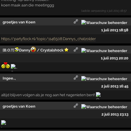
koen maak aan die meetinggg
laatste aanpassing
1 juli 2013 18:57
groetjes van Koen
1 juli 2013 18:58
https://partyflock.nl/topic/1146508:Dannys_chatzolder
[B.O.T]
Danny
/ Crystalsh0ck
1 juli 2013 20:20
Ingee..,
2 juli 2013 16:45
altijd blijven volgen als je nog aan het nagenieten ben!!
groetjes van Koen
2 juli 2013 23:13