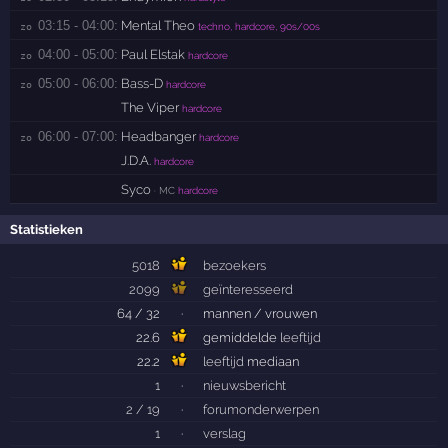
03:15 - 04:00:
Mental Theo
zo 
techno, hardcore, 90s/00s
04:00 - 05:00:
Paul Elstak
zo 
hardcore
05:00 - 06:00:
Bass-D
zo 
hardcore
The Viper
hardcore
06:00 - 07:00:
Headbanger
zo 
hardcore
J.D.A.
hardcore
Syco
· MC
hardcore
Statistieken
5018
bezoekers
2099
geïnteresseerd
64 / 32
·
mannen / vrouwen
22.6
gemiddelde
leeftijd
22.2
leeftijd
mediaan
1
·
nieuwsbericht
2 / 19
·
forumonderwerpen
1
·
verslag