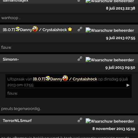
samanthatjex
8 juli 2013 22:38
wanhoop ..
[B.O.T]
Danny
/ Crystalsh0ck
9 juli 2013 07:55
flauw.
Simonn-
9 juli 2013 09:50
Uitspraak
van
[B.O.T]
Danny
/ Crystalsh0ck
op dinsdag 9 juli
2013 om 07:55:
▶
flauw.
preuts tegenwoordig..
TerrorNLSmurf
8 november 2013 15:19