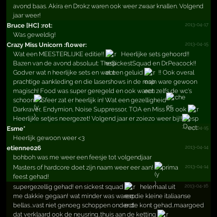
avond baas. Akira en Drokz waren ook weer zwaar knallen. Volgend
jaar weer!
2013-04-17
Bruce [HC] :rot:
Was geweldig!
2013-04-15
Crazy Miss Unicorn :flower:
Wat een MEESTERLIJKE editie!!
Heerlijke sets gehoord!!
Bazen van de avond absoluut: TheSickestSquad en Dr.Peacock!!
Godver wat n heerlijke sets en wat een geluid
!! Ook overal
prachtige aankleding en die lasershows in de main ware gewoon
magisch! Food was super geregeld en ook waren zelfs de wc's
schoon
Sfeer zat er heerlijk in! Wat een gezelligheid
Darkraver, Endymion, Noise Suppressor, TOA en Miss K8 ook
Heerlijke setjes neergezet! Volgend jaar er zoiezo weer bij!!
2013-04-15
Esme*
Heerlijk gewoon weer <3
2013-04-14
etienne026
bohboh was me weer een feesje tot volgendjaar
2013-04-14
Masters of hardcore doet zijn naam weer eer aan!
prima
feest gehad!
2013-04-16
supergezellig gehad! en sickest squad
helemaal uit
me dakkie gegaan! wat minder was waren die kleine italiaanse
bellas...vast niet genoeg schoppen onder de kont gehad..maargoed
dat verklaard ook de neusring..thuis aan de ketting