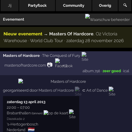
Jij
Partyflock
Community
Overig
🔍
Evenement
Nieuw evenement
→
Masters Of Hardcore
, O2 Victoria
Warehouse · World Club Tour · zaterdag 28 november 2026
Masters of Hardcore
·
The Conquest of Fury
📷
mastersofhardcore.com
× 3
album
·
zeer goed
·
ical
,756
georganiseerd door
Masters of Hardcore
⊂
Art of Dance
zaterdag 13 april 2013
22:00
–
07:00
Brabanthallen
(binnen)
Diezekade 2
's-Hertogenbosch
🇳🇱
Nederland