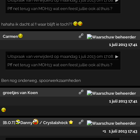
Uitspraak
van verwijderd op maandag 1 juli 2013 om 17:08:
▶
Pff net terug van MOH13 wat een feest jullie ook al thuis ?
hahaha ik dacht al !! waar blijft ie toch??
Carmen
1 juli 2013 17:41
Uitspraak
van verwijderd op maandag 1 juli 2013 om 17:08:
▶
Pff net terug van MOH13 wat een feest jullie ook al thuis ?
Ben nog onderweg.. spoorwerkzaamheden
groetjes van Koen
1 juli 2013 17:41
[B.O.T]
Danny
/ Crystalsh0ck
+1
1 juli 2013 17:43