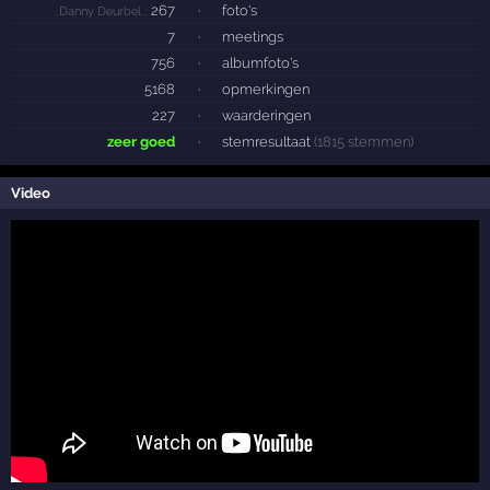
267
·
foto's
..Danny Deurbel..:
7
·
meetings
756
·
albumfoto's
5168
·
opmerkingen
227
·
waarderingen
zeer goed
·
stemresultaat
(1815 stemmen)
Video