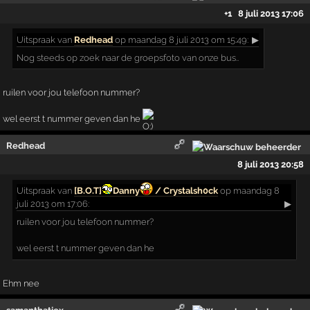
+1
8 juli 2013 17:06
Uitspraak
van
Redhead
op maandag 8 juli 2013 om 15:49:
▶
Nog steeds op zoek naar de groepsfoto van onze bus..
ruilen voor jou telefoon nummer?
wel eerst t nummer geven dan he
Redhead
8 juli 2013 20:58
Uitspraak
van
[B.O.T]
Danny
/ Crystalsh0ck
op maandag 8
juli 2013 om 17:06:
▶
ruilen voor jou telefoon nummer?
wel eerst t nummer geven dan he
Ehm nee