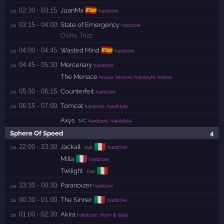
🇪🇸
02:30 - 03:15:
JuanMa
zo 
hardcore
03:15 - 04:00:
State of Emergency
zo 
hardcore
Osiris
,
Trizz
🇪🇸
04:00 - 04:45:
Wasted Mind
zo 
hardcore
04:45 - 05:30:
Mercenary
zo 
hardcore
The Menace
house, techno, hardstyle, trance
05:30 - 06:15:
Counterfeit
zo 
hardcore
06:15 - 07:00:
Tomcat
zo 
hardcore, hardstyle
Axys
· MC
hardcore, hardstyle
Sphere Of Speed
4
🇮🇹
22:00 - 23:30:
Jackall
za 
· live
hardcore
🇮🇹
Milla
hardcore
🇮🇹
Twilight
· live
23:30 - 00:30:
Paranoizer
za 
hardcore
🇮🇹
00:30 - 01:00:
The Sinner
zo 
hardcore
01:00 - 02:30:
Akira
zo 
hardcore, drum & bass