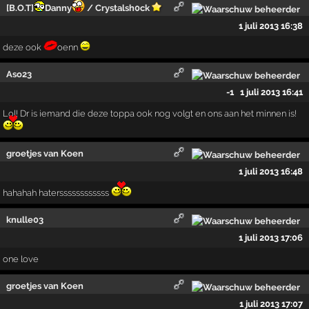
[B.O.T]
Danny
/ Crystalsh0ck
1 juli 2013 16:38
deze ook
oenn
Aso23
-1
1 juli 2013 16:41
Lol! Dr is iemand die deze toppa ook nog volgt en ons aan het minnen is!
groetjes van Koen
1 juli 2013 16:48
hahahah haterssssssssssss
knulle03
1 juli 2013 17:06
one love
groetjes van Koen
1 juli 2013 17:07