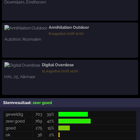
Downstairs
,
Eindhoven
Annihilation Outdoor
8 augustus 2026 12:00
Autotron
,
Rosmalen
Digital Overdose
15 augustus 2026 14:00
HAL 25
,
Alkmaar
Stemresultaat:
zeer goed
geweldig
703
39%
zeer goed
769
42%
goed
275
15%
ok
36
2%