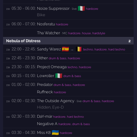
🇮🇹
05:30 - 06:00:
Noize Suppressor
zo 
· live
hardcore
Bike
06:00 - 07:00:
Nosferatu
zo 
hardcore
Tha Watcher
· MC
hardcore, house, hardstyle
Nebula of Distress
2
🇪🇸
🇧🇪
22:00 - 22:45:
Sandy Warez
→
za 
techno, hardcore, hard techno
22:45 - 23:30:
Dither
za 
drum & bass, hardcore
23:30 - 00:15:
Project Omeaga
za 
techno, hardcore
🇮🇹
00:15 - 01:00:
Lowroller
zo 
drum & bass
01:00 - 02:00:
Predator
zo 
drum & bass, hardcore
Ruffneck
hardcore
02:00 - 02:30:
The Outside Agency
zo 
· live
drum & bass, hardcore
Hidden
,
Eye-D
02:30 - 03:30:
DaY-már
zo 
hardcore, hard techno
Negative A
hardcore, drum & bass
🇺🇦
03:30 - 04:30:
Miss K8
zo 
hardcore