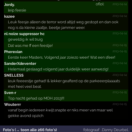
2013-04-14
Jordy.
leip feesie
2013-04-14
kazee
Leuk feesje alleen de terror word altijd weg gestopt en dan ook
nog is da kleine zaaltje, beetje jammer weer.
2013-04-14
nl noize suppressor hc
geweldig ik wil truig
2013-04-15
Dat was me ff een feestje!
2013-04-15
Pherexian
Eerste keer Masters, Volgend jaar zoiezo weer! Wat een sfeer!
2013-04-14
Sander­Xdeven­ter
Helemaal geslaagd volgend jaar duidelijk weer aanwezig!
2013-04-14
SNELLESS
leuk feeeestje gehad! & lekker geafterd op de parkeeerplaaaats
met heel veel beat.
2013-04-15
Sven-r
Top nacht gehad op MOH 2013!!!
2013-04-15
Wouterrr
vanaf begin iedereen kwijt.snapte er niks meer van maar wel
gekke avond opzich
Foto's (→ toon alle 266 foto's)
fotograaf:
..Danny Deurbel..