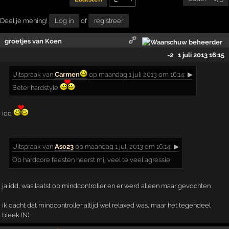
Deel je mening!
Log in
of
registreer
groetjes van Koen
-2
1 juli 2013 16:15
Uitspraak
van
Carmen
op maandag 1 juli 2013 om 16:14:
▶
Beter hardstyle
idd
Uitspraak
van
Aso23
op maandag 1 juli 2013 om 16:14:
▶
Op hardcore feesten heerst mij veel te veel agressie
ja idd, was laatst op mindcontroller en er werd alleen maar gevochten
ik dacht dat mindcontroller altijd wel relaxed was, maar het tegendeel
bleek (N)