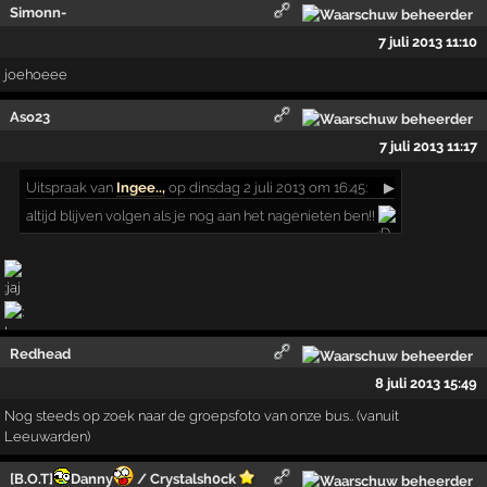
Simonn-
7 juli 2013 11:10
joehoeee
Aso23
7 juli 2013 11:17
Uitspraak
van
Ingee..,
op dinsdag 2 juli 2013 om 16:45:
▶
altijd blijven volgen als je nog aan het nagenieten ben!!
Redhead
8 juli 2013 15:49
Nog steeds op zoek naar de groepsfoto van onze bus.. (vanuit
Leeuwarden)
[B.O.T]
Danny
/ Crystalsh0ck