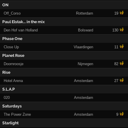
ON
Off_Corso
Rotterdam
19
Paul Elstak... in the mix
Den Hof van Holland
Bolsward
130
Phase One
Close Up
Vlaardingen
11
Planet Rose
Doornroosje
Nijmegen
82
Rise
Hotel Arena
Amsterdam
27
S.L.A.P
020
Amsterdam
Saturdays
The Power Zone
Amsterdam
9
Starlight