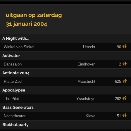
uitgaan op
zaterdag
31 januari 2004
A Night with...
Winkel van Sinkel
Utrecht
90
Activator
Danssalon
Eindhoven
2
Antidote 2004
Platte Zaol
Maastricht
625
Apocalypse
The Pilot
Ysselsteyn
262
Bass Generators
Nachttheater
Kleve
51
Blokhut party