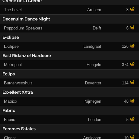
Creme de la Creme
The Level
Arnhem
3
Decenuim Dance Night
Poppodium Speakers
Delft
6
E-xlipse
E-xlipse
Landgraaf
126
East Ridahz of Hardcore
Metropool
Hengelo
374
Eclips
Burgerweeshuis
Deventer
114
Exxellent XXtra
Matrixx
Nijmegen
48
Fabric
Fabric
London
5
Femmes Fatales
Gigant
Apeldoorn
10