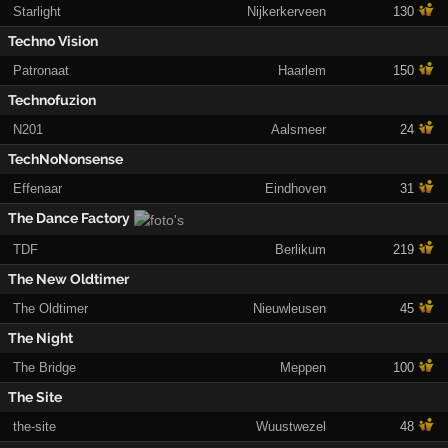
Starlight
Nijkerkerveen
130
Techno Vision
Patronaat
Haarlem
150
Technofuzion
N201
Aalsmeer
24
TechNoNonsense
Effenaar
Eindhoven
31
The Dance Factory
TDF
Berlikum
219
The New Oldtimer
The Oldtimer
Nieuwleusen
45
The Night
The Bridge
Meppen
100
The Site
the-site
Wuustwezel
48