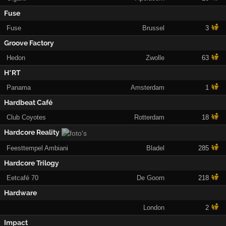
Fuse
Fuse
Brussel
3
Groove Factory
Hedon
Zwolle
63
H*RT
Panama
Amsterdam
1
Hardbeat Café
Club Coyotes
Rotterdam
18
Hardcore Reality
Feesttempel Ambiani
Bladel
285
Hardcore Trilogy
Eetcafé 70
De Goorn
218
Hardware
London
2
Impact