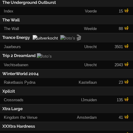
The Underground Outburst
Index
Voerde
15
The Wall
The Wall
Weelde
88
🎬
Trance Energy
Jaarbeurs
Utrecht
3501
Trip 2 Dreamland
Vechtsebanen
Utrecht
2043
WinterWorld 2004
Raketbasis Pydna
Kastellaun
23
Xplizit
Crossroads
IJmuiden
135
Xtra Large
Kingdom the Venue
Amsterdam
41
XXXtra Hardness