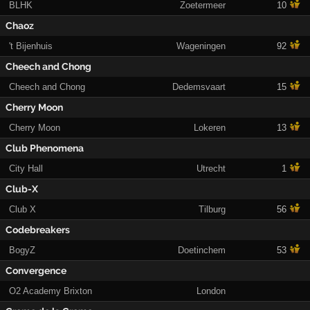
BLHK
Zoetermeer
10
Chaoz
't Bijenhuis
Wageningen
92
Cheech and Chong
Cheech and Chong
Dedemsvaart
15
Cherry Moon
Cherry Moon
Lokeren
13
Club Phenomena
City Hall
Utrecht
1
Club-X
Club X
Tilburg
56
Codebreakers
BogyZ
Doetinchem
53
Convergence
O2 Academy Brixton
London