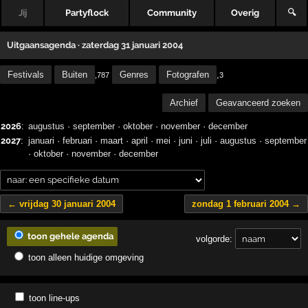
Jij
Partyflock
Community
Overig
🔍
Uitgaansagenda · zaterdag 31 januari 2004
Festivals
Buiten
Genres
Fotografen
,
,787
3
Archief
Geavanceerd zoeken
2026
:
augustus
·
september
·
oktober
·
november
·
december
2027
:
januari
·
februari
·
maart
·
april
·
mei
·
juni
·
juli
·
augustus
·
september
·
oktober
·
november
·
december
← vrijdag 30 januari 2004
zondag 1 februari 2004 →
toon gehele agenda
volgorde:
toon alleen huidige omgeving
toon line-ups