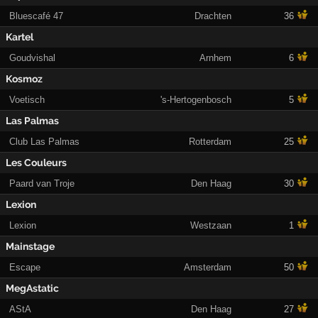
Bluescafé 47
Drachten
36
Kartel
Goudvishal
Arnhem
6
Kosmoz
Voetisch
's-Hertogenbosch
5
Las Palmas
Club Las Palmas
Rotterdam
25
Les Couleurs
Paard van Troje
Den Haag
30
Lexion
Lexion
Westzaan
1
Mainstage
Escape
Amsterdam
50
MegAstatic
AStA
Den Haag
27