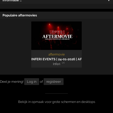
Informatie …
▼
Populaire aftermovies
aftermovie
INFERI EVENTS | 24-01-2026 | AFTERMOVIE
'26
Inferi
Deel je mening!
Log in
of
registreer
Bekijk in opmaak voor grote schermen en desktops