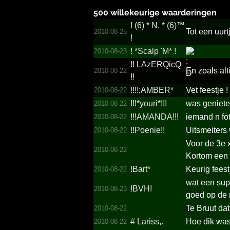
500 willekeurige waarderingen
!­ (6) *­ N.­ *­ (6)™
Tot een uurt
2010-08-25
!­
!­ *­Scalp 'M*­ !­
2010-08-23
!!­ LAzERQicQ
En zoals al
2010-08-22
!!­
!!!!;AMBER*
Vet feestje !
2010-08-22
!!!*­youri*!!!­
was geniet
2010-08-22
!!!AMANDA!!!
iemand n foto
2010-08-22
!!Poenie!!
Uitsmeiters 
2010-08-22
Voor de 3e 
2010-08-22
Kortom een
!Bart*
Keurig feest
2010-08-22
wat een sup
!BVH!
2010-08-23
goed op de 
Te Bruut dat
2010-08-22
# Lariss,.
Hoe dik was
2010-08-22