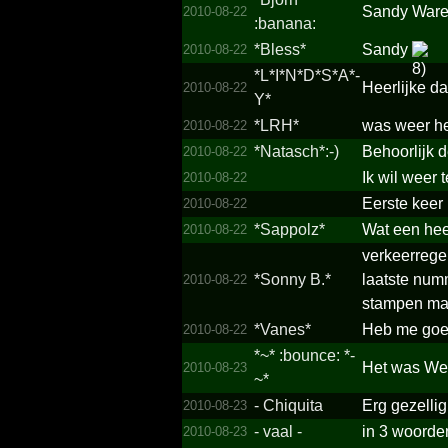
Sandy War
2010-08-22
:banana:
*Bless*
Sandy
2010-08-22
*­L*­I*­N*­D*­S*­A*­
Heerlijke d
2010-08-22
Y*­
*LRH*
was weer hee
2010-08-22
*Natasch*:-)
Behoorlijk d
2010-08-22
Ik wil weer 
2010-08-22
Eerste keer
2010-08-22
*Sappolz*
Wat een heer
2010-08-22
verkeerrege
*Sonny B.*
laatste num
2010-08-22
stampen maa
*Vanes*
Heb me goed
2010-08-22
*­~*­ :bounce: *­
Het was We
2010-08-23
~*­
- Chiquita
Erg gezelli
2010-08-23
- vaal -
in 3 woorde
2010-08-23