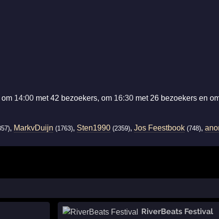
ie om
14:00
met 42 bezoekers, om
16:30
met 26 bezoekers en o
,
MarkvDuijn
,
Sten1990
,
Jos Feestbook
,
ano
357)
(1763)
(2359)
(748)
RiverBeats Festival