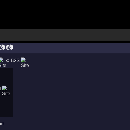
📷
📷
⊂
B2S
ool