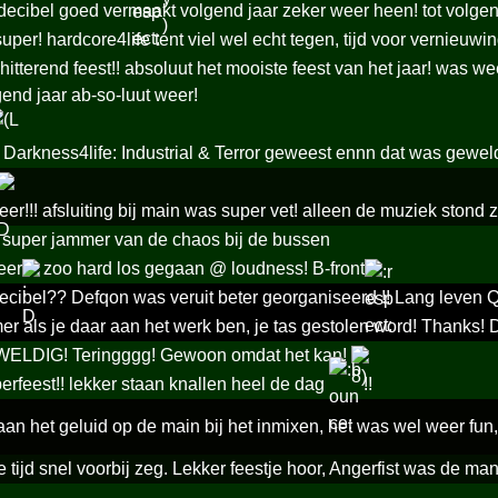
decibel goed vermaakt volgend jaar zeker weer heen! tot volgen
 super! hardcore4life tent viel wel echt tegen, tijd voor vernieuw
itterend feest!! absoluut het mooiste feest van het jaar! was w
end jaar ab-so-luut weer!
 Darkness4life: Industrial & Terror geweest ennn dat was gewel
eer!!! afsluiting bij main was super vet! alleen de muziek stond
 super jammer van de chaos bij de bussen
eer
zoo hard los gegaan @ loudness! B-front
ecibel?? Defqon was veruit beter georganiseerd !! Lang leven
r als je daar aan het werk ben, je tas gestolen word! Thanks! D
WELDIG! Teringggg! Gewoon omdat het kan!
erfeest!! lekker staan knallen heel de dag
!!
 aan het geluid op de main bij het inmixen, het was wel weer fu
 tijd snel voorbij zeg. Lekker feestje hoor, Angerfist was de ma