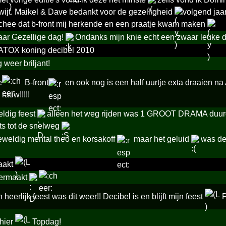
wijt. Maikel & Dave bedankt voor de gezelligheid
volgend jaar
chee dat b-front mij herkende en een praatje kwam maken
ar Gezellige dag!
Ondanks mijn knie echt een zwaar leuke 
! ZATOX koning decibel 2010
eer briljant!
e
B-front
en ook nog is een half uurtje exta draaien na
 rauw!!!!!
eldig feest
alleen het weg rijden was 1 GROOT DRAMA duurde
ts tot de snelweg
weldig mental theo en korsakoff
maar het geluid
was de 
aakt
vermaakt
heerlijk feest was dit weer!! Decibel is en blijft mijn feest
P
hier
Topdag!