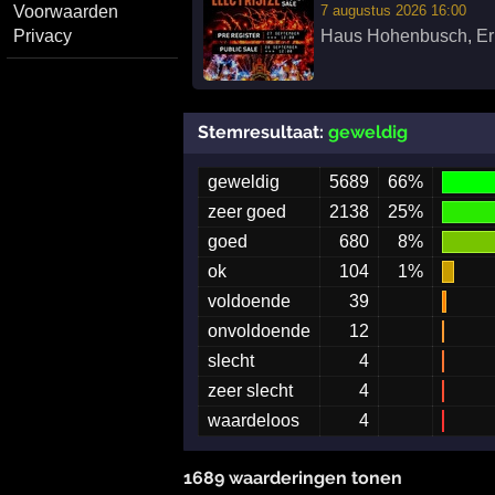
Voorwaarden
7 augustus 2026 16:00
Privacy
Haus Hohenbusch
,
Er
Stemresultaat:
geweldig
geweldig
5689
66%
zeer goed
2138
25%
goed
680
8%
ok
104
1%
voldoende
39
onvoldoende
12
slecht
4
zeer slecht
4
waardeloos
4
1689 waarderingen tonen