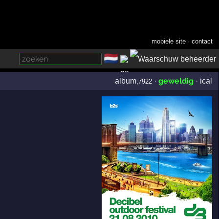
mobiele site
·
contact
🇳🇱
­
geweldig
album
·
·
ical
,7922