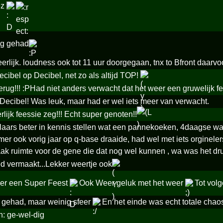
ez
ag gehad
rlijk. loudness ook tot 11 uur doorgegaan, tnx to Bfront daarvo
ecibel op Decibel, net zo als altijd TOP!
terug!!! :PHad niet anders verwacht dat het weer een gruwelijk 
 Decibel! Was leuk, maar had er wel iets meer van verwacht.
lijk feessie zeg!!! Echt super genoten!!
laars beter in kennis stellen wat een pannekoeken, 4daagse was 
mer ook vorig jaar op q-base draaide, had wel met iets orginel
k ruimte voor de gene die dat nog wel kunnen , wa was het dr
 vermaakt...Lekker weertje ook
er een Super Feest
Ook Weer geluk met het weer
Tot vol
g gehad, maar weinig sfeer
En het einde was echt totale cha
n: ge-wel-dig