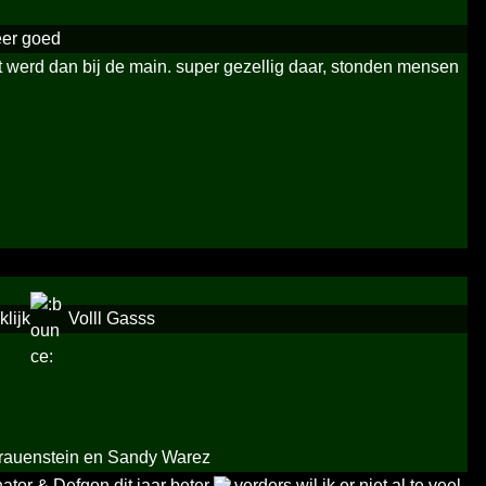
eer goed
st werd dan bij de main. super gezellig daar, stonden mensen
lijk
Volll Gasss
 Frauenstein en Sandy Warez
ator & Defqon dit jaar beter
verders wil ik er niet al te veel