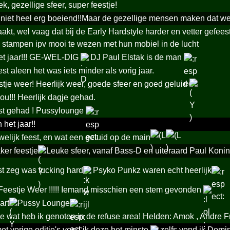
, gezellige sfeer, super feestje!
 niet heel erg boeiend!!Maar de gezellige mensen maken dat w
kt, wel vaag dat bij de Early Hardstyle harder en vetter gefee
e stampen ipv mooi te wezen met hun mobiel in de lucht
et jaar!!! GE-WEL-DIG
DJ Paul Elstak is de man
st aleen het was iets minder als vorig jaar.
stje weer! Heerlijk weer, goede sfeer en goed geluid
you!!! Heerlijk dagje gehad.
t gehad ! Pussylounge
 het jaar!!
elijk feest, en wat een geluid op de main
ker feestje
Leuke sfeer, vanaf Bass-D en uiteraard Paul Konink
st zeg was fucking hard
Psyko Punkz waren echt heerlijk
r Feestje Weer !!!!! Iemand misschien een stem gevonden
art
Pussy Lounge
e wat heb ik genoten in de refuse area! Helden: Amok , Andre
t vorige editie's vond ik deze het minste
zelfs vond ik Domin