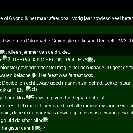
je of 6 vond ik het maar sfeerloos.. Vorig jaar zowieso veel bete
tijd weer een Dikke Vette Gruwelijke editie van Decibel! RWAR
.. alleen jammer van de drukte..
en
DEEPACK NOISECONTROLLERS
toestel gevonden?toestel mag je houden maar AUB geef de foto's terug!!!
waren belachelijk! Het feest was fantastisch
x Decibel en echt zwaar goed naar m'n zin gehad. Lekker staan
 dikke TIEN!
je hoor! Nu alleen wel rijp voor het bejaardenhuis!!!!
er feest! heb me echt vermaakt met alle mensen waarmee we he
main, dune in de early was geweldig. alles was gewoon geweld
 geluid de sfeer alles
 he gister dann!!