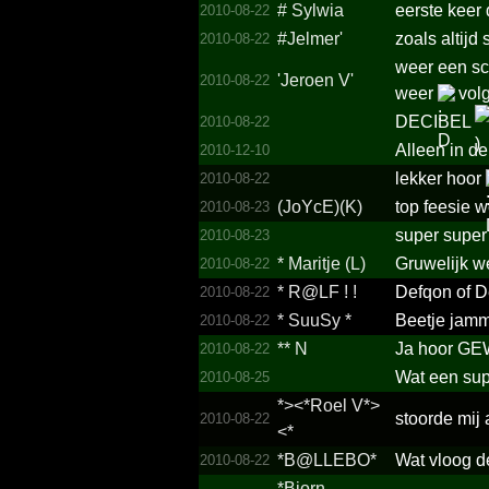
# Sylwia
eerste keer 
2010-08-22
#Jelmer'
zoals altijd
2010-08-22
weer een sch
'Jeroen V'
2010-08-22
weer
volg
DECIBEL
2010-08-22
Alleen in de
2010-12-10
lekker hoor
2010-08-22
(JoYcE)(K)
top feesie w
2010-08-23
super super
2010-08-23
*­ Maritje (L)
Gruwelijk w
2010-08-22
* R@LF ! !
Defqon of D
2010-08-22
* SuuSy *
Beetje jamme
2010-08-22
** N
Ja hoor GE
2010-08-22
Wat een sup
2010-08-25
*­><*­Roel V*­>
stoorde mij
2010-08-22
<*­
*B@LLEBO*
Wat vloog de
2010-08-22
*­Bjorn