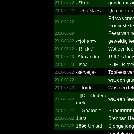
--*Kim
goede muziek
2010-08-22
--->Cokkie<---
Qua line-up
2010-08-22
Prima vermaa
2010-08-22
tenminste t
Feest van h
2010-08-29
-=johan=-
geweldig fee
2010-08-22
-[R]ick..*
Wat een fee
2010-08-22
-Alexandra-
1992 is for 
2010-08-23
-lisaa
SUPER fees
2010-08-23
-servetje-
Topfeest van
2010-08-22
wat een gruw
2010-08-22
...­:Jordi:...­
Was een lek
2010-08-23
...­][Dj...­Onderb­
wat een fee
2010-08-22
roek][­...­
..­:: Sharon ::..­
Superrrrrrr
2010-08-22
.Lars
Brennan He
2010-08-22
1896 United
Sjonge jong
2010-08-22
Vergleken me