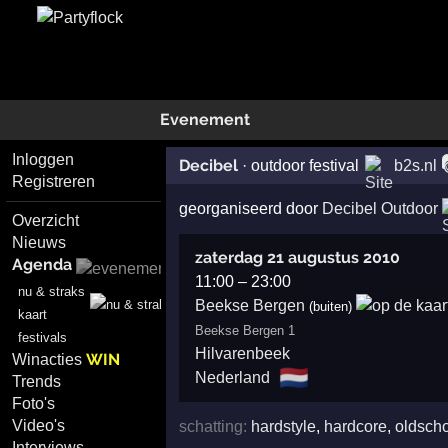
Evenement
Inloggen
Decibel
·
outdoor festival
b2s.nl
Registreren
georganiseerd door
Decibel Outdoor
Overzicht
Nieuws
zaterdag 21 augustus 2010
Agenda
11:00
–
23:00
nu & straks
Beekse Bergen
(buiten)
kaart
Beekse Bergen 1
festivals
Hilvarenbeek
WIN
Winacties
🇳🇱
Nederland
Trends
Foto's
Video's
schatting:
hardstyle
,
hardcore
,
oldsch
Interviews