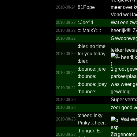
81Pope
meer over k
2010-08-24
Vond wel la
:.Joe^ri
Wat een zwa
2010-08-22
::::Ma­ikY:::­:
heerlijk!!!
2010-08-22
Gewoonweg w
2010-08-22
:bier: no time
lekker feesi
for you today
2010-08-22
heerlijk
:bier:
:bounce: jere
1 groot gew
2010-08-22
:bounce:
parkeerplaa
:bounce: joey
was weer ge
2010-08-22
:bounce:
geweldig
Super verm
2010-08-23
zeer goed 
2010-08-23
:cheer: Inky
Wat een 
2010-08-23
Pinky :cheer:
:honger: E.­
Zo genoten 
2010-08-23