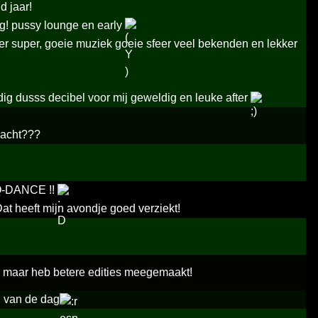
d jaar!
ing! pussy lounge en early
eer super, goeie muziek goeie sfeer veel bekenden en lekker
dig dusss decibel voor mij geweldig en leuke after
 zacht???
 Q-DANCE !!
at heeft mijn avondje goed verziekt!
n, maar heb betere edities meegemaakt!
n van de dag