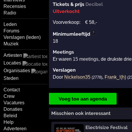
Tickets & prijs
Decibel
Recensies
Uitverkocht
Radio
Voorverkoop:
€
58
,-
Leden
Forums
?
Minimumleeftijd
Verslagen (leden)
18
Muziek
Meetings
Artiesten
Er waren
15 meetings
, de drukste dr
Locaties
Verslagen
Organisaties
Door
Nickelson35
,
Frank_!(h)
(2778)
(2
Steden
Contact
Crew
Voeg toe aan agenda
Vacatures
Donaties
Misschien ook interessant
Beleid
Help
Electrisize Festival
Adverteren