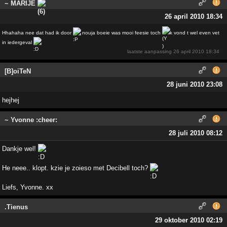
~ MARIJE
26 april 2010 18:34
Hhahaha nee dat had ik door
nouja boeie was mooi feesie toch
k vond t wel even vet
in iedergeval
laatste aanpassing
26 april 2010 18:34
[B]oiTeN
28 juni 2010 23:08
hejhej
~ Yvonne :cheer:
28 juli 2010 08:12
Dankje wel!
He neee.. klopt. kzie je zoieso met Decibell toch?
Liefs, Yvonne. xx
.Tienus
29 oktober 2010 02:19