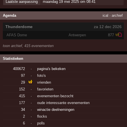
Laatste aanpassing
maandag 19 mei 2025 om 08:41
Agenda
ical
·
archief
Thunderdome
za 12 dec 2026
AFAS Dome
Antwerpen
877
toon archief, 415 evenementen
Statistieken
400672
·
pagina's bekeken
97
·
foto's
29
vrienden
152
·
favorieten
415
·
evenementen bezocht
177
·
oude interessante evenementen
34
·
winactie deelnemingen
2
·
flocks
6
·
polls