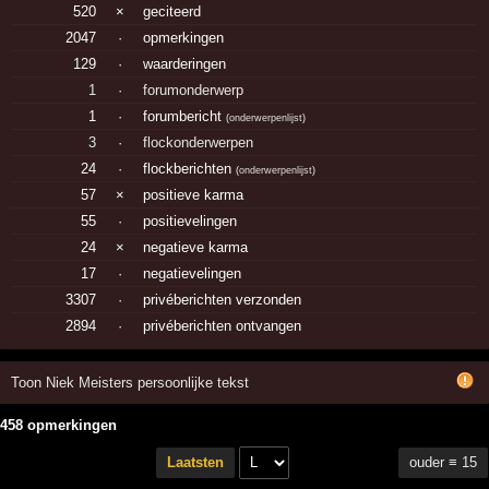
520
×
geciteerd
2047
·
opmerkingen
129
·
waarderingen
1
·
forumonderwerp
1
·
forumbericht
(
onderwerpenlijst
)
3
·
flockonderwerpen
24
·
flockberichten
(
onderwerpenlijst
)
57
×
positieve karma
55
·
positievelingen
24
×
negatieve karma
17
·
negatievelingen
3307
·
privéberichten verzonden
2894
·
privéberichten ontvangen
Toon Niek Meisters persoonlijke tekst
458 opmerkingen
ouder ≡ 15
Laatsten