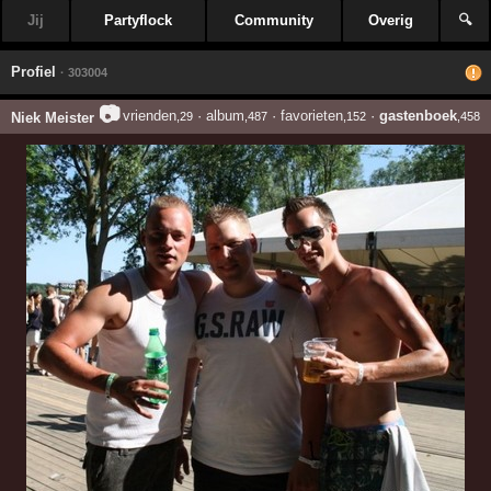
Jij
Partyflock
Community
Overig
🔍
Profiel
· 303004
📷
vrienden
·
album
·
favorieten
·
gastenboek
Niek Meister
,29
,487
,152
,458