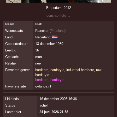
Emporium. 2012
berichtenfoto →
Naam
Niek
Woonplaats
Franeker
(
Friesland
)
🇳🇱
Land
Nederland
Geboortedatum
13 december 1989
Leeftijd
36
Geslacht
man
Relatie
nee
Favoriete genres
hardcore
,
hardstyle
,
industrial hardcore
,
raw
hardstyle
hardcore, hardstyle
Favoriete site
q-dance.nl
Lid sinds
16 december 2005 16:36
Status
actief
Laatst hier
24 juni 2026 21:38