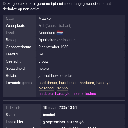
Deze gebruiker is al geruime tijd niet meer langsgeweest en staat
derhalve op non-actief.
Naam
Maaike
Woonplaats
Mill
(
Noord-Brabant
)
🇳🇱
Land
Nederland
Beroep
Apothekersassistente
Geboortedatum
2 september 1986
Leeftijd
39
Geslacht
vrouw
Geaardheid
hetero
Relatie
ja, met
bowiemaster
Favoriete genres
hard dance
,
hard house
,
hardcore
,
hardstyle
,
oldschool
,
techno
hardcore, hardstyle, house, techno
Lid sinds
19 maart 2005 13:51
Status
inactief
Laatst hier
3 september 2012 11:58