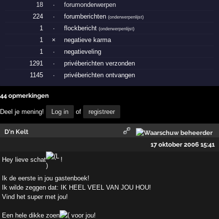
18
·
forumonderwerpen
224
·
forumberichten
(
onderwerpenlijst
)
1
·
flockbericht
(
onderwerpenlijst
)
1
×
negatieve karma
1
·
negatieveling
1291
·
privéberichten verzonden
1145
·
privéberichten ontvangen
44 opmerkingen
Deel je mening!
Log in
of
registreer
D'n Kelt
17 oktober 2006 15:41
Hey lieve schat
!
Ik de eerste in jou gastenboek!
Ik wilde zeggen dat: IK HEEL VEEL VAN JOU HOU!
Vind het super met jou!
Een hele dikke zoen
voor jou!