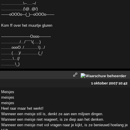
...................\--.....--/
...................(\@..@/)
-------oOOOo---(_)---oOOOo-------
Kom ff over het muurtje gluren
-------------------------Oooo----------
................/.../`````\(.....)
.........oooO../............\).../
.........(.....)/...............(_/
..........\...(/
............\_)
1 oktober 2007 10:42
Meisjes
meisjes
meisjes
Heel raar maar het werkt!
Wanneer een meisje stil is, denkt ze aan een miljoen dingen.
Wanneer een meisje niet reageert, is ze diep aan het denken.
Wanneer een meisje met vol vragen naar je kijkt, is ze benieuwd hoelang je