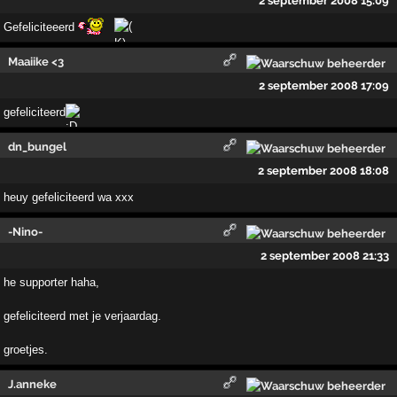
2 september 2008 15:09
Gefeliciteeerd
Maaiike <3
2 september 2008 17:09
gefeliciteerd
dn_bungel
2 september 2008 18:08
heuy gefeliciteerd wa xxx
-Nino-
2 september 2008 21:33
he supporter haha,
gefeliciteerd met je verjaardag.
groetjes.
J.anneke