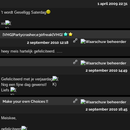
1 april 2009 22:31
't wordt Geselligg Saterdag
xx
[VHG]Partycrasher,e30freak[VHG]
2 september 2010 12:18
heey meis hartelijk gefeliciteerd. .....
2 september 2010 14:49
Gefeliciteerd met je verjaardag
Nog een fijne dag gewenst!
Liefs
Make your own Choices !!
2 september 2010 16:45
Meiskee,
gefeliciteerd