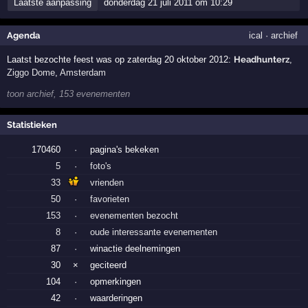
Laatste aanpassing
donderdag 21 juli 2011 om 10:29
Agenda
ical
·
archief
Laatst bezochte feest was op zaterdag 20 oktober 2012:
Headhunterz
,
Ziggo Dome
,
Amsterdam
toon archief, 153 evenementen
Statistieken
170460
·
pagina's bekeken
5
·
foto's
33
vrienden
50
·
favorieten
153
·
evenementen bezocht
8
·
oude interessante evenementen
87
·
winactie deelnemingen
30
×
geciteerd
104
·
opmerkingen
42
·
waarderingen