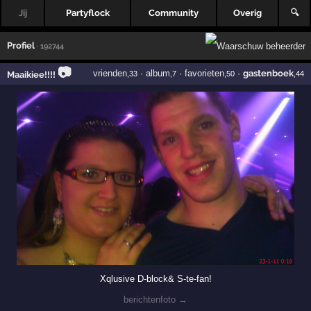
Jij
Partyflock
Community
Overig
🔍
Profiel
· 192744
📷
vrienden
·
album
·
favorieten
·
gastenboek
Maaikiee!!!!
,33
,7
,50
,44
Xqlusive D-block& S-te-fan!
berichtenfoto →