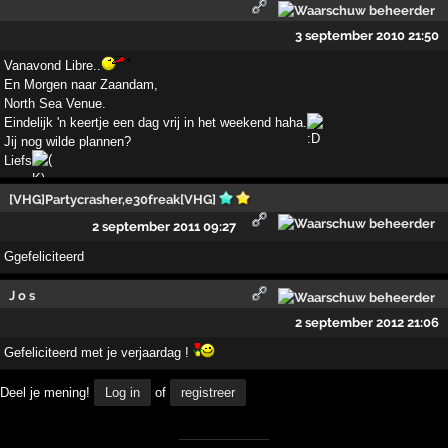
3 september 2010 21:50
Vanavond Libre..
En Morgen naar Zaandam,
North Sea Venue.
Eindelijk 'n keertje een dag vrij in het weekend haha.
Jij nog wilde plannen?
Liefs
[VHG]Partycrasher,e30freak[VHG]
2 september 2011 09:27
Ggefeliciteerd
J o s
2 september 2012 21:06
Gefeliciteerd met je verjaardag !
Deel je mening!
Log in
of
registreer