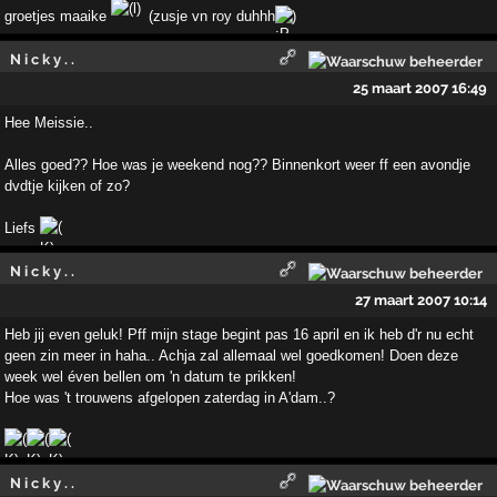
groetjes maaike
(zusje vn roy duhhh
)
N i c k y . .
25 maart 2007 16:49
Hee Meissie..
Alles goed?? Hoe was je weekend nog?? Binnenkort weer ff een avondje
dvdtje kijken of zo?
Liefs
N i c k y . .
27 maart 2007 10:14
Heb jij even geluk! Pff mijn stage begint pas 16 april en ik heb d'r nu echt
geen zin meer in haha.. Achja zal allemaal wel goedkomen! Doen deze
week wel éven bellen om 'n datum te prikken!
Hoe was 't trouwens afgelopen zaterdag in A'dam..?
N i c k y . .