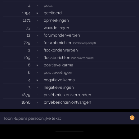
4
·
polls
1054
×
geciteerd
1271
·
opmerkingen
73
·
waarderingen
12
·
forumonderwerpen
729
·
forumberichten
(
onderwerpenlijst
)
2
·
flockonderwerpen
109
·
flockberichten
(
onderwerpenlijst
)
6
×
positieve karma
6
·
positievelingen
4
×
negatieve karma
3
·
negatievelingen
1879
·
privéberichten verzonden
1896
·
privéberichten ontvangen
Toon Rupens persoonlijke tekst