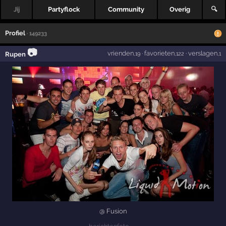
Jij
Partyflock
Community
Overig
🔍
Profiel
· 149233
📷
vrienden
·
favorieten
·
verslagen
Rupen
,19
,122
,1
@ Fusion