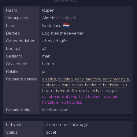
berichtenfoto →
Naam
Rupen
Woonplaats
Almelo
(
Overijssel
)
🇳🇱
Land
Nederland
Beroep
Logistiek medewerker
Geboortedatum
26 maart 1984
Leeftijd
42
Geslacht
man
Geaardheid
hetero
Relatie
ja
Favoriete genres
classics
,
dubstep
,
early hardcore
,
early hardstyle
,
early rave
,
hard techno
,
hardcore
,
hardstyle
,
hip
hop
,
oldschool
,
r&b
,
raw hardstyle
,
reggae
caribbean, dubstep, hard techno, hardcore,
hardstyle, hip hop, r&b
Favoriete site
facebook.com
Lid sinds
2 december 2004 14:50
Status
actief