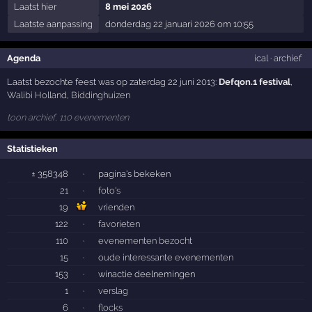
Laatst hier
8 mei 2026
Laatste aanpassing
donderdag 22 januari 2026 om 10:55
Agenda
ical
·
archief
Laatst bezochte feest was op zaterdag 22 juni 2013:
Defqon.1 festival
,
Walibi Holland
,
Biddinghuizen
toon archief, 110 evenementen
Statistieken
± 358348
·
pagina's bekeken
21
·
foto's
19
vrienden
122
·
favorieten
110
·
evenementen bezocht
15
·
oude interessante evenementen
153
·
winactie deelnemingen
1
·
verslag
6
·
flocks