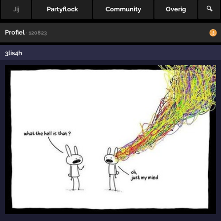
Jij
Partyflock
Community
Overig
🔍
Profiel
· 120823
3lis4h