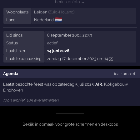
berichtenfoto →
Woonplaats
Leiden
(
Zuid-Holland
)
🇳🇱
Land
Nederland
Lid sinds
8 september 2004 22:39
Status
actief
Laatst hier
14 juni 2026
Laatste aanpassing
zondag 17 december 2023 om 14:55
Agenda
ical
·
archief
Laatst bezochte feest was op zaterdag 5 juli 2025:
AIR
,
Klokgebouw
,
Eindhoven
toon archief, 185 evenementen
Bekijk in opmaak voor grote schermen en desktops