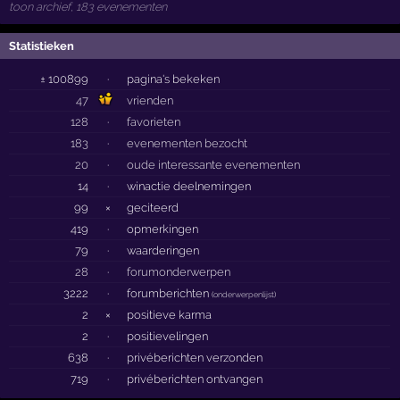
toon archief, 183 evenementen
Statistieken
± 100899
·
pagina's bekeken
47
vrienden
128
·
favorieten
183
·
evenementen bezocht
20
·
oude interessante evenementen
14
·
winactie deelnemingen
99
×
geciteerd
419
·
opmerkingen
79
·
waarderingen
28
·
forumonderwerpen
3222
·
forumberichten
(
onderwerpenlijst
)
2
×
positieve karma
2
·
positievelingen
638
·
privéberichten verzonden
719
·
privéberichten ontvangen