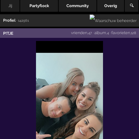
Jij
Partyflock
Community
Overig
🔍
Profiel
· 142561
vrienden
·
album
·
favorieten
P!TJE
,47
,4
,128