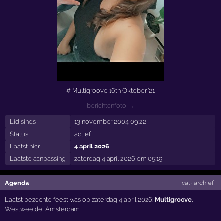
# Multigroove 16th Oktober '21
berichtenfoto →
Lid sinds
13 november 2004 09:22
Status
actief
Laatst hier
4 april 2026
Laatste aanpassing
zaterdag 4 april 2026 om 05:19
Agenda
ical
·
archief
Laatst bezochte feest was op zaterdag 4 april 2026:
Multigroove
,
Westweelde
,
Amsterdam