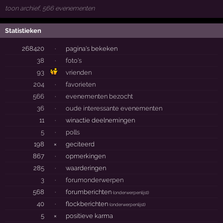
toon archief, 566 evenementen
Statistieken
268420
·
pagina's bekeken
38
·
foto's
93
vrienden
204
·
favorieten
566
·
evenementen bezocht
36
·
oude interessante evenementen
11
·
winactie deelnemingen
5
·
polls
198
×
geciteerd
867
·
opmerkingen
285
·
waarderingen
3
·
forumonderwerpen
568
·
forumberichten
(
onderwerpenlijst
)
40
·
flockberichten
(
onderwerpenlijst
)
5
×
positieve karma