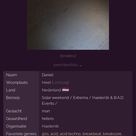
donateur
berichtenfoto →
Naam
Daniel
Woonplaats
Heel
(
Limburg
)
🇳🇱
Land
Nederland
Beroep
Solar weekend / Extrema / Haelen.tk & B.A.D.
Events /
Geslacht
man
Geaardheid
hetero
Organisatie
Haelen.tk
Favoriete genres
90s
,
acid
,
acid techno
,
breakbeat
,
breakcore
,