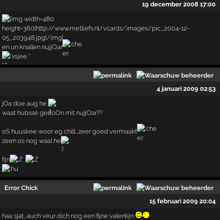
19 december 2008 17:00
en un knallen nujjOar
xsjee *
4 januari 2009 02:53
jOa doe aug he
waat hubsse gedoOn mit nujjOar??
oS huuskee woor eg chill,,zeer goed vermaakt
zeen os nog waal he
fijn
Error Chick
15 februari 2009 20:04
haa sjat, auch veur dich nog een fijne valentijn