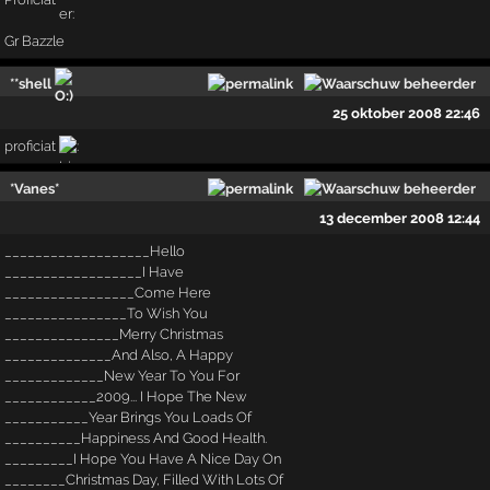
Gr Bazzle
**shell
25 oktober 2008 22:46
proficiat
*Vanes*
13 december 2008 12:44
___________________Hello
__________________I Have
_________________Come Here
________________To Wish You
_______________Merry Christmas
______________And Also, A Happy
_____________New Year To You For
____________2009... I Hope The New
___________Year Brings You Loads Of
__________Happiness And Good Health.
_________I Hope You Have A Nice Day On
________Christmas Day, Filled With Lots Of