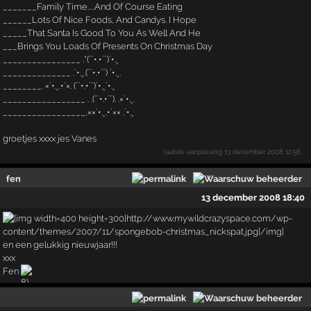
_______Family Time.....And Of Course Eating
______Lots Of Nice Foods, And Candys. I Hope
_____That Santa Is Good To You As Well And He
___Brings You Loads Of Presents On Christmas Day
________________ .*(¨`•.•´¨)`•.¸
______________ .`•.¸.(¨`•.•´¨) `•.¸.
________. ×`•.¸.•´×. (¨`•.•´¨)`•.¸`•.¸
_________________ . .(¨`•.•´¨). .×`•.¸.
_________________,××`•.¸.•´×× .`•.¸
groetjes xxxx jes Vanes
laatste aanpassing
13 december 2008 12:56
fen
13 december 2008 18:40
en een gelukkig nieuwjaar!!!
xxx
Fen