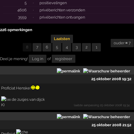
5
·
positievelingen
4606
·
privéberichten verzonden
3559
·
privéberichten ontvangen
226 opmerkingen
Laatsten
ouder ≡ 7
8
7
6
5
4
3
2
1
Deel je mening!
Log in
of
registreer
25 oktober 2008 19:32
Proficiat Henske!
xx de zusjes van dijck
laatste aanpassing
25 oktober 2008 19:34
25 oktober 2008 21:52
Proficiat