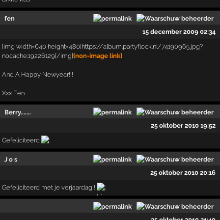
fen
15 december 2009 02:34
[img width=640 height=480]https://album.partyflock.nl/74190965.jpg?
nocache;19226129[/img]
{non-image link}
And A Happy Newyear!!!
Xxx Fen
Berry.......
25 oktober 2010 19:52
Gefeliciteerd
J o s
25 oktober 2010 20:16
Gefeliciteerd met je verjaardag !
25 oktober 2010 21:40