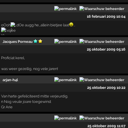
16 februari 2009 10:04
oOoh
,,dOe augg he,,allein bietjee laat
...
xsjee
Jacques Porneau
25 oktober 2009 05:16
Proficiat kerel,
was weer gezellig, nog vele jaren!
arjan-h4l
25 oktober 2009 10:22
Van harte gefeliciteerd mitte verjeurdig.
n Nog veule joare toegewinst
Gr Arie
25 oktober 2009 11:07