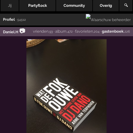
Jij
Partyflock
Community
Overig
🔍
Profiel
· 54512
📷
vrienden
·
album
·
favorieten
·
gastenboek
Daniel.H
,93
,472
,204
,226