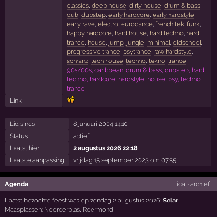
classics
,
deep house
,
dirty house
,
drum & bass
,
dub
,
dubstep
,
early hardcore
,
early hardstyle
,
early rave
,
electro
,
eurodance
,
french tek
,
funk
,
happy hardcore
,
hard house
,
hard techno
,
hard
trance
,
house
,
jump
,
jungle
,
minimal
,
oldschool
,
progressive trance
,
psytrance
,
raw hardstyle
,
schranz
,
tech house
,
techno
,
tekno
,
trance
90s/00s, caribbean, drum & bass, dubstep, hard
techno, hardcore, hardstyle, house, psy, techno,
trance
Link
Lid sinds
8 januari 2004 14:10
Status
actief
Laatst hier
2 augustus 2026 22:18
Laatste aanpassing
vrijdag 15 september 2023 om 07:55
Agenda
ical
·
archief
Laatst bezochte feest was op zondag 2 augustus 2026:
Solar
,
Maasplassen: Noorderplas
,
Roermond