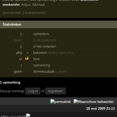
weekender
,
Argus
,
Alkmaar
toon archief, 5 evenementen
Statistieken
5
·
optredens
geen
·
in de toekomst
5
·
in het verleden
469
×
bekeken
sinds 5 april 2013
12
fans
1
·
opmerking
geen
stemresultaat
(1 stem)
1 opmerking
Deel je mening!
Log in
of
registreer
18 mei 2009 21:13
Mike, you rock!!!