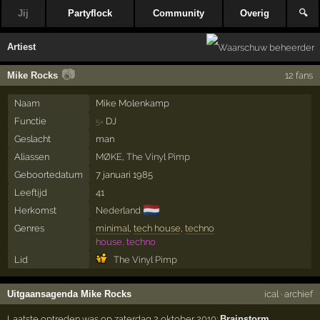
Jij
Partyflock
Community
Overig
🔍
Artiest
📷
Mike Rocks
12 fans
Naam
Mike Molenkamp
Functie
DJ
5×
Geslacht
man
Aliassen
MØKE
,
The Vinyl Pimp
Geboortedatum
7 januari 1985
Leeftijd
41
🇳🇱
Herkomst
Nederland
Genres
minimal
,
tech house
,
techno
house, techno
Lid
The Vinyl Pimp
Uitgaansagenda Mike Rocks
ical
·
archief
Laatste optreden was op zaterdag 2 oktober 2010:
Brainstorm