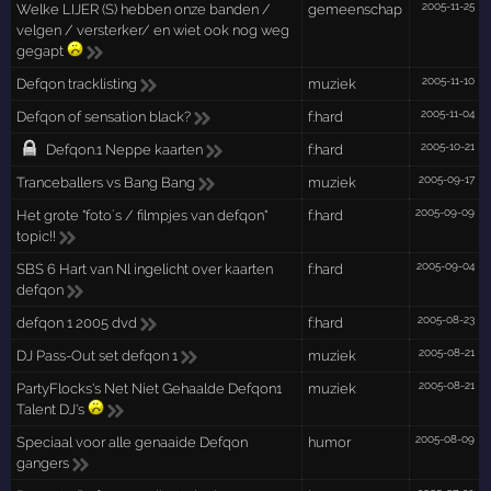
2005-11-25
Welke LIJER (S) hebben onze banden /
gemeenschap
velgen / versterker/ en wiet ook nog weg
gegapt
2005-11-10
Defqon tracklisting
muziek
2005-11-04
Defqon of sensation black?
f:hard
2005-10-21
Defqon.1 Neppe kaarten
f:hard
2005-09-17
Tranceballers vs Bang Bang
muziek
2005-09-09
Het grote "foto´s / filmpjes van defqon"
f:hard
topic!!
2005-09-04
SBS 6 Hart van Nl ingelicht over kaarten
f:hard
defqon
2005-08-23
defqon 1 2005 dvd
f:hard
2005-08-21
DJ Pass-Out set defqon 1
muziek
2005-08-21
PartyFlocks's Net Niet Gehaalde Defqon1
muziek
Talent DJ's
2005-08-09
Speciaal voor alle genaaide Defqon
humor
gangers