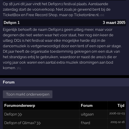
Op 18 juni dit jaar vindt het Defqon.1 festival plaats. Aanstaande
zaterdag start de voorverkoop. Niet zoals je gewend bent bij de
TicketBox en Free Record Shop, maar op Ticketonline.nl
288
Defqon 1
3 maart 2005
Eigenlijk behoeft de naam Defqon.1 geen uitleg meer, maar voor
degenen die niet weten waar het voor staat, hier nog één keer de
uitleg: DQ1 is hét festival waar elke mogelijke harde stijl in de
dancemuziek is vertgenwoordigd door een tent of een open air stage.
Dit jaar heeft de organisatie toestemming gekregen om een stuk van
het strandgras erbij te gebruiken, waardoor er naast de area’s die er
vorig jaar ook waren een aantal extra muziek stromingen aan bod
komen.
365
Forum
Toon markt onderwerpen
Forumonderwerp
Forum
Tijd
2006-02-03
Defqon
uitgaan
2005-12-16
Defqon of Qlimax?
f:hard