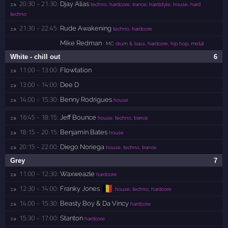
20:30 - 21:30:
Djay Alias
za 
techno, hardcore, trance, hardstyle, house, hard
techno
21:30 - 22:45:
Rude Awakening
za 
techno, hardcore
Mike Redman
· MC
drum & bass, hardcore, hip hop, metal
White - chill out
6
11:00 - 13:00:
Flowtation
za 
13:00 - 14:00:
Dee D
za 
14:00 - 15:30:
Benny Rodrigues
za 
house
16:45 - 18:15:
Jeff Bounce
za 
house, techno, trance
18:15 - 20:15:
Benjamin Bates
za 
house
20:15 - 22:00:
Diego Noriega
za 
house, techno, trance
Grey
7
11:00 - 12:30:
Waxweazle
za 
hardcore
🇧🇪
12:30 - 14:00:
Franky Jones
za 
house, techno, hardcore
14:00 - 15:30:
Beasty Boy & Da Vincy
za 
hardcore
15:30 - 17:00:
Stanton
za 
hardcore