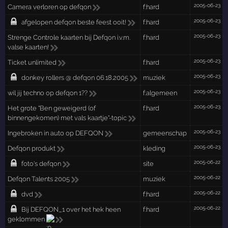
2005-06-23
Camera verloren op defqon
f:hard
2005-06-23
afgelopen defqon beste feest ooit!
f:hard
2005-06-23
Strenge Controle kaarten bij Defqon i.v.m.
f:hard
valse kaarten!
2005-06-23
Ticket unlimited
f:hard
2005-06-23
donkey rollers @ defqon 06.18.2005
muziek
2005-06-23
wil jij techno op defqon 1??
f:algemeen
2005-06-23
Het grote "Ben geweigerd (of
f:hard
binnengekomen) met vals kaartje"-topic
2005-06-23
Ingebroken in auto op DEFQON
gemeenschap
2005-06-23
Defqon produkt
kleding
2005-06-22
foto's defqon
site
2005-06-22
Defqon Talents 2005
muziek
2005-06-22
dvd
f:hard
2005-06-22
Bij DEFQON_1 over het hek heen
f:hard
geklommen