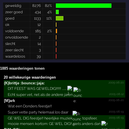
geweldig
8276
82%
zeer goed
434
4%
goed
1133
11%
ok
12
voldoende
185
2%
onvoldoende
2
slecht
14
zeer slecht
3
waardeloos
39
1885 waarderingen tonen
20 willekeurige waarderingen
2005-06-20
(K)brittje :bounc­e::jaj­a:
DIT FEEST WAS GEWELDIG!!!!!! ........
2005-08-12
Echt super vet, net als de andere jaren
2005-06-20
[M]ark
Wat een Donders feestje!!
2005-06-19
Super vette party helemaal los daar
2005-06-19
GE WEL DIG feestje!! heerlijke muziek
topsfeer,
mooie mensen. kortom: GE WEL DIG!! niets anders dan