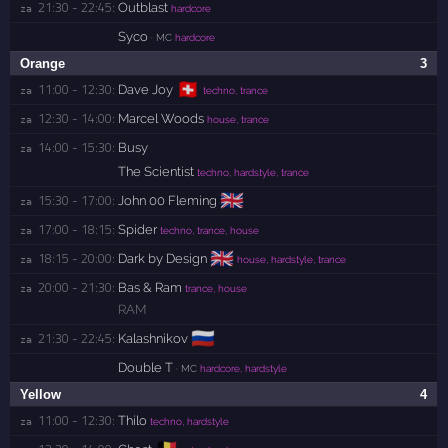
21:30 - 22:45:
Outblast
za 
hardcore
Syco
· MC
hardcore
Orange
3
🇨🇭
11:00 - 12:30:
Dave Joy
za 
techno, trance
12:30 - 14:00:
Marcel Woods
za 
house, trance
14:00 - 15:30:
Busy
za 
The Scientist
techno, hardstyle, trance
🇬🇧
15:30 - 17:00:
John 00 Fleming
za 
17:00 - 18:15:
Spider
za 
techno, trance, house
🇬🇧
18:15 - 20:00:
Dark by Design
za 
house, hardstyle, trance
20:00 - 21:30:
Bas & Ram
za 
trance, house
RAM
🇷🇺
21:30 - 22:45:
Kalashnikov
za 
Double T
· MC
hardcore, hardstyle
Yellow
4
11:00 - 12:30:
Thilo
za 
techno, hardstyle