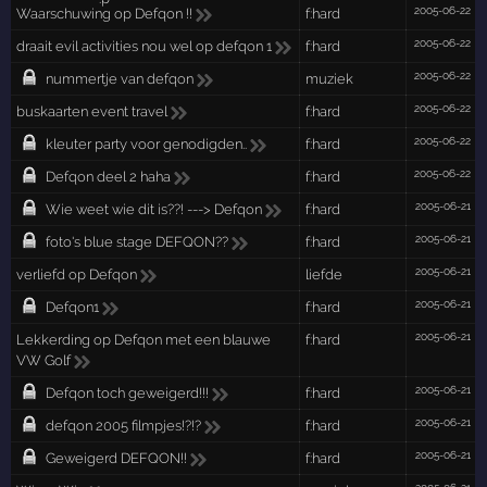
2005-06-22
Waarschuwing op Defqon !!
f:hard
2005-06-22
draait evil activities nou wel op defqon 1
f:hard
2005-06-22
nummertje van defqon
muziek
2005-06-22
buskaarten event travel
f:hard
2005-06-22
kleuter party voor genodigden..
f:hard
2005-06-22
Defqon deel 2 haha
f:hard
2005-06-21
Wie weet wie dit is??! ---> Defqon
f:hard
2005-06-21
foto's blue stage DEFQON??
f:hard
2005-06-21
verliefd op Defqon
liefde
2005-06-21
Defqon1
f:hard
2005-06-21
Lekkerding op Defqon met een blauwe
f:hard
VW Golf
2005-06-21
Defqon toch geweigerd!!!
f:hard
2005-06-21
defqon 2005 filmpjes!?!?
f:hard
2005-06-21
Geweigerd DEFQON!!
f:hard