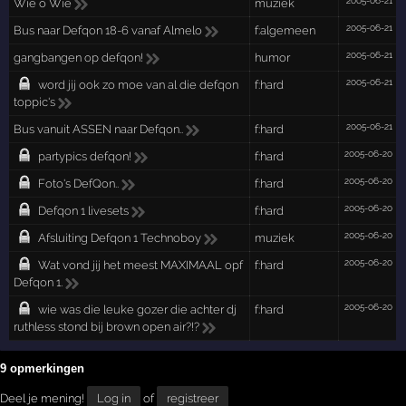
2005-06-21
Wie o Wie
muziek
2005-06-21
Bus naar Defqon 18-6 vanaf Almelo
f:algemeen
2005-06-21
gangbangen op defqon!
humor
2005-06-21
word jij ook zo moe van al die defqon
f:hard
toppic's
2005-06-21
Bus vanuit ASSEN naar Defqon..
f:hard
2005-06-20
partypics defqon!
f:hard
2005-06-20
Foto's DefQon..
f:hard
2005-06-20
Defqon 1 livesets
f:hard
2005-06-20
Afsluiting Defqon 1 Technoboy
muziek
2005-06-20
Wat vond jij het meest MAXIMAAL opf
f:hard
Defqon 1.
2005-06-20
wie was die leuke gozer die achter dj
f:hard
ruthless stond bij brown open air?!?
9 opmerkingen
Deel je mening!
Log in
of
registreer