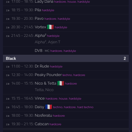
17:00 - 18:15:
Lady Dana
za 
hardcore, house, hardstyle
18:15 - 19:30:
Pila
za 
hardstyle
19:30 - 20:30:
Pavo
za 
hardcore, hardstyle
🇮🇹
20:30 - 21:45:
Vortex
za 
hardstyle
21:45 - 22:45:
Alpha²
za 
hardstyle
Alpha²
,
Arjen T
DV8
· MC
hardcore, hardstyle
Black
2
11:00 - 12:30:
Dr. Rude
za 
hardstyle
12:30 - 14:00:
Peaky Pounder
za 
techno, hardcore
🇮🇹
14:00 - 15:15:
Nico & Tetta
za 
hardcore
Tetta
,
Nico
15:15 - 16:45:
Vince
za 
hardcore, house, hardstyle
🇫🇷
16:45 - 18:00:
Daisy
za 
techno, hardcore, hard techno
18:00 - 19:30:
Nosferatu
za 
hardcore
19:30 - 21:15:
Catscan
za 
hardcore