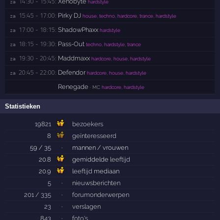
14:30 - 15:45:
Xenobyte
za 
hardstyle
15:45 - 17:00:
Pirky DJ
za 
house, techno, hardcore, trance, hardstyle
17:00 - 18:15:
ShadowPhaxx
za 
hardstyle
18:15 - 19:30:
Pass-Out
za 
techno, hardstyle, trance
19:30 - 20:45:
Maddmaxx
za 
hardcore, house, hardstyle
20:45 - 22:00:
Defendor
za 
hardcore, house, hardstyle
Renegade
· MC
hardcore, hardstyle
Statistieken
19821
bezoekers
8
geïnteresseerd
59 / 35
·
mannen / vrouwen
20.8
gemiddelde
leeftijd
20.9
leeftijd
mediaan
5
·
nieuwsberichten
201 / 335
·
forumonderwerpen
23
·
verslagen
843
·
foto's
: