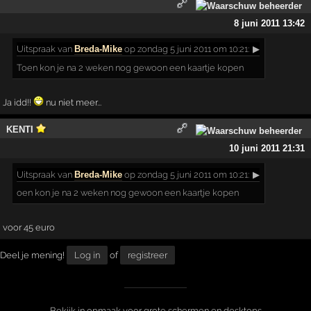
8 juni 2011 13:42
Uitspraak
van
Breda-Mike
op zondag 5 juni 2011 om 10:21:
▶
Toen kon je na 2 weken nog gewoon een kaartje kopen
Ja idd!!
nu niet meer...
KENTI
10 juni 2011 21:31
Uitspraak
van
Breda-Mike
op zondag 5 juni 2011 om 10:21:
▶
oen kon je na 2 weken nog gewoon een kaartje kopen
voor 45 euro
Deel je mening!
Log in
of
registreer
Bekijk in opmaak voor grote schermen en desktops