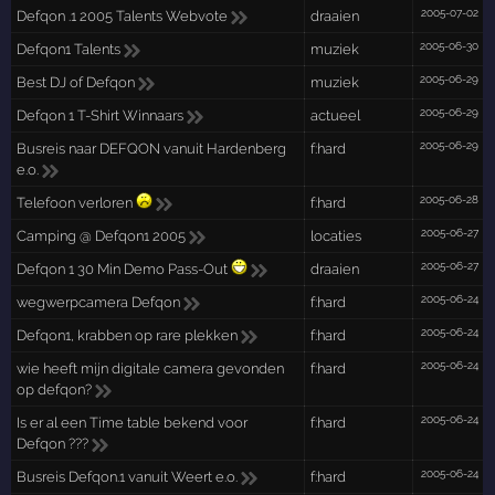
2005-07-02
Defqon .1 2005 Talents Webvote
draaien
2005-06-30
Defqon1 Talents
muziek
2005-06-29
Best DJ of Defqon
muziek
2005-06-29
Defqon 1 T-Shirt Winnaars
actueel
2005-06-29
Busreis naar DEFQON vanuit Hardenberg
f:hard
e.o.
2005-06-28
Telefoon verloren
f:hard
2005-06-27
Camping @ Defqon1 2005
locaties
2005-06-27
Defqon 1 30 Min Demo Pass-Out
draaien
2005-06-24
wegwerpcamera Defqon
f:hard
2005-06-24
Defqon1, krabben op rare plekken
f:hard
2005-06-24
wie heeft mijn digitale camera gevonden
f:hard
op defqon?
2005-06-24
Is er al een Time table bekend voor
f:hard
Defqon ???
2005-06-24
Busreis Defqon.1 vanuit Weert e.o.
f:hard