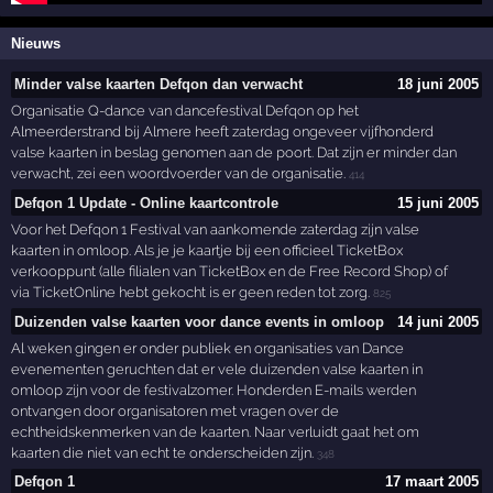
Nieuws
Minder valse kaarten Defqon dan verwacht
18 juni 2005
Organisatie Q-dance van dancefestival Defqon op het
Almeerderstrand bij Almere heeft zaterdag ongeveer vijfhonderd
valse kaarten in beslag genomen aan de poort. Dat zijn er minder dan
verwacht, zei een woordvoerder van de organisatie.
414
Defqon 1 Update - Online kaartcontrole
15 juni 2005
Voor het Defqon 1 Festival van aankomende zaterdag zijn valse
kaarten in omloop. Als je je kaartje bij een officieel TicketBox
verkooppunt (alle filialen van TicketBox en de Free Record Shop) of
via TicketOnline hebt gekocht is er geen reden tot zorg.
825
Duizenden valse kaarten voor dance events in omloop
14 juni 2005
Al weken gingen er onder publiek en organisaties van Dance
evenementen geruchten dat er vele duizenden valse kaarten in
omloop zijn voor de festivalzomer. Honderden E-mails werden
ontvangen door organisatoren met vragen over de
echtheidskenmerken van de kaarten. Naar verluidt gaat het om
kaarten die niet van echt te onderscheiden zijn.
348
Defqon 1
17 maart 2005