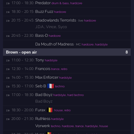
17:00 - 18:30:
Predator
za 
drum & bass, hardcore
18:30 - 20:15:
Buzz Fuzz
za 
hardcore
20:15 - 20:45:
Shadowlands Terrorists
za 
· live
hardcore
J.D.A.
,
Vince
,
Syco
20:45 - 22:30:
Bass-D
za 
hardcore
Da Mouth of Madness
· MC
hardcore, hardstyle
Brown - open air
8
11:00 - 12:30:
Tony
za 
hardstyle
12:30 - 14:00:
Francois
za 
trance, retro
14:00 - 15:30:
Max Enforcer
za 
hardstyle
🇫🇷
15:30 - 17:00:
Seb B
za 
techno
17:00 - 18:30:
Bad Boyz
za 
hardstyle, hard techno
Bad Boyz
🇧🇪
18:30 - 20:00:
Furax
za 
house, retro
20:00 - 21:30:
Ruthless
za 
hardstyle
Vorwerk
techno, hardcore, trance, hardstyle, house