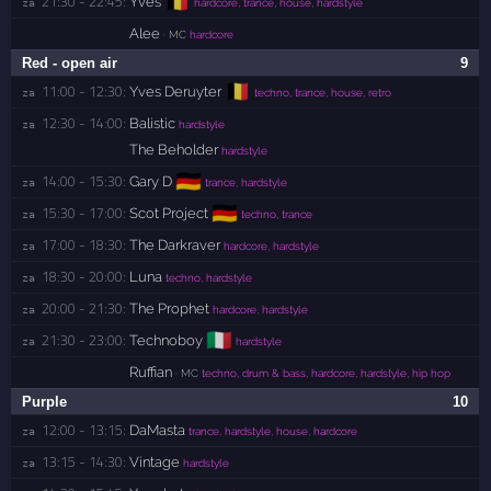
🇧🇪
21:30 - 22:45:
Yves
za 
hardcore, trance, house, hardstyle
Alee
· MC
hardcore
Red - open air
9
🇧🇪
11:00 - 12:30:
Yves Deruyter
za 
techno, trance, house, retro
12:30 - 14:00:
Balistic
za 
hardstyle
The Beholder
hardstyle
🇩🇪
14:00 - 15:30:
Gary D
za 
trance, hardstyle
🇩🇪
15:30 - 17:00:
Scot Project
za 
techno, trance
17:00 - 18:30:
The Darkraver
za 
hardcore, hardstyle
18:30 - 20:00:
Luna
za 
techno, hardstyle
20:00 - 21:30:
The Prophet
za 
hardcore, hardstyle
🇮🇹
21:30 - 23:00:
Technoboy
za 
hardstyle
Ruffian
· MC
techno, drum & bass, hardcore, hardstyle, hip hop
Purple
10
12:00 - 13:15:
DaMasta
za 
trance, hardstyle, house, hardcore
13:15 - 14:30:
Vintage
za 
hardstyle