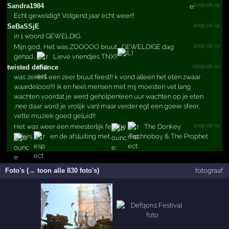
2005-06-19
Sandra1984
Echt geweldig!! Volgend jaar echt weer!!
2005-06-19
SeBaSSjE
in 1 woord GEWELDIG
2005-06-19
Mijn god.. Het was ZOOOOO bruut... GEWELDIGE dag
gehad..
Lieve vriendjes TNX!!
2005-06-20
twisted defiance
was zekers een zeer bruut feest!! k vond alleen het eten zwaar
waardeloos!!!! ik en heel mensen met mij moesten vet lang
wachten voordat je werd geholpen(een uur wachten op je eten
,nee daar word je vrolijk van) maar verder egt een goeie sfeer,
vette muziek goed geluid!!
2005-06-19
Het was weer een meesterlijk feestje
The Donkey
rollers
en de afsluiting met
Technoboy & The Prophet
Foto's (→ toon alle 830 foto's)
fotograaf: