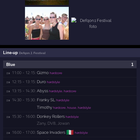
Line-up
Defqon.1 Festival
Blue
1
11:00 - 12:15:
Gizmo
za 
hardcore
12:15 - 13:15:
Duro
za 
hardstyle
13:15 - 14:30:
Abyss
za 
hardstyle, hardcore
14:30 - 15:30:
Franky SL
za 
hardstyle
Timothy
hardcore, house, hardstyle
15:30 - 16:00:
Donkey Rollers
za 
hardstyle
Zany
,
DV8
,
Jowan
🇮🇹
16:00 - 17:00:
Space Invaders
za 
hardstyle