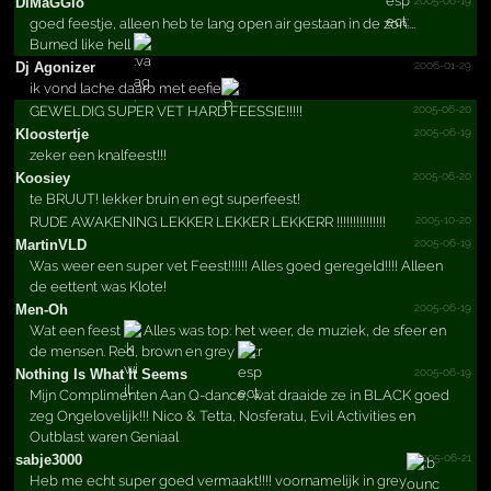
2005-06-19
DiMaGGio
goed feestje, alleen heb te lang open air gestaan in de zon....
Burned like hell
2006-01-29
Dj Agonizer
ik vond lache daaro met eefie
2005-06-20
GEWELDIG SUPER VET HARD FEESSIE!!!!!
2005-06-19
Kloostertje
zeker een knalfeest!!!
2005-06-20
Koosiey
te BRUUT! lekker bruin en egt superfeest!
2005-10-20
RUDE AWAKENING LEKKER LEKKER LEKKERR !!!!!!!!!!!!!!!
2005-06-19
MartinVLD
Was weer een super vet Feest!!!!!! Alles goed geregeld!!!! Alleen
de eettent was Klote!
2005-06-19
Men-Oh
Wat een feest
Alles was top: het weer, de muziek, de sfeer en
de mensen. Red, brown en grey
2005-06-19
Nothing Is What It Seems
Mijn Complimenten Aan Q-dance, wat draaide ze in BLACK goed
zeg Ongelovelijk!!! Nico & Tetta, Nosferatu, Evil Activities en
Outblast waren Geniaal
2005-06-21
sabje3000
Heb me echt super goed vermaakt!!!! voornamelijk in grey