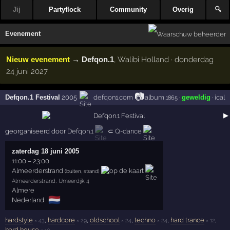
Jij
Partyflock
Community
Overig
🔍
Evenement
Nieuw evenement
→
Defqon.1
, Walibi Holland · donderdag
24 juni 2027
📷
Defqon.1 Festival
2005
defqon1.com
album
·
geweldig
·
ical
,1865
▶
georganiseerd door
Defqon.1
⊂
Q-dance
zaterdag 18 juni 2005
11:00
–
23:00
Almeerderstrand
(buiten, strand)
Almeerderstrand, IJmeerdijk 4
Almere
🇳🇱
Nederland
hardstyle
,
hardcore
,
oldschool
,
techno
,
hard trance
,
× 43
× 29
× 24
× 24
× 12
hard house
× 10