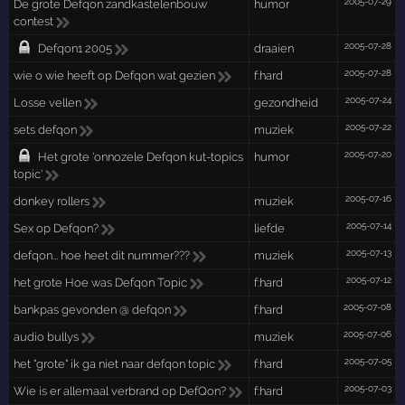
2005-07-29
De grote Defqon zandkastelenbouw
humor
contest
2005-07-28
Defqon1 2005
draaien
2005-07-28
wie o wie heeft op Defqon wat gezien
f:hard
2005-07-24
Losse vellen
gezondheid
2005-07-22
sets defqon
muziek
2005-07-20
Het grote 'onnozele Defqon kut-topics
humor
topic'
2005-07-16
donkey rollers
muziek
2005-07-14
Sex op Defqon?
liefde
2005-07-13
defqon... hoe heet dit nummer???
muziek
2005-07-12
het grote Hoe was Defqon Topic
f:hard
2005-07-08
bankpas gevonden @ defqon
f:hard
2005-07-06
audio bullys
muziek
2005-07-05
het "grote" ik ga niet naar defqon topic
f:hard
2005-07-03
Wie is er allemaal verbrand op DefQon?
f:hard