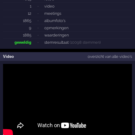
1
·
video
12
·
meetings
1865
·
albumfoto's
9
·
opmerkingen
1885
·
waarderingen
geweldig
·
stemresultaat
(10098 stemmen)
Video
overzicht van alle video's