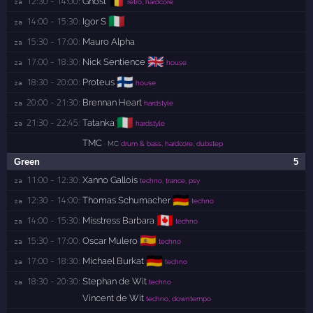
🇧🇪
12:30 - 14:00:
Ghost
za 
retro, hardcore
🇮🇹
14:00 - 15:30:
Igor S
za 
15:30 - 17:00:
Mauro Alpha
za 
🇬🇧
17:00 - 18:30:
Nick Sentience
za 
house
🇫🇮
18:30 - 20:00:
Proteus
za 
house
20:00 - 21:30:
Brennan Heart
za 
hardstyle
🇮🇹
21:30 - 22:45:
Tatanka
za 
hardstyle
TMC
· MC
drum & bass, hardcore, dubstep
Green
5
11:00 - 12:30:
Xanno Gallois
za 
techno, trance, psy
🇩🇪
12:30 - 14:00:
Thomas Schumacher
za 
techno
🇨🇦
14:00 - 15:30:
Misstress Barbara
za 
techno
🇪🇸
15:30 - 17:00:
Oscar Mulero
za 
techno
🇩🇪
17:00 - 18:30:
Michael Burkat
za 
techno
18:30 - 20:30:
Stephan de Wit
za 
techno
Vincent de Wit
techno, downtempo