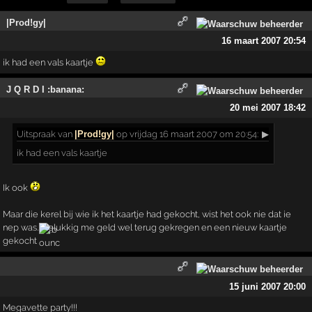
|Prod!gy|
16 maart 2007 20:54
ik had een vals kaartje
J Q R D I :banana:
20 mei 2007 18:42
Uitspraak
van
|Prod!gy|
op vrijdag 16 maart 2007 om 20:54:
▶
ik had een vals kaartje
Ik ook
Maar die kerel bij wie ik het kaartje had gekocht, wist het ook nie dat ie
nep was.. Gelukkig me geld wel terug gekregen en een nieuw kaartje
gekocht
15 juni 2007 20:00
Megavette party!!!