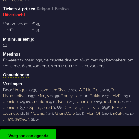
Tickets & prijzen
Defqon.1 Festival
Uitverkocht
Voorverkoop:
€
45
,-
VIP:
€
75
,-
Minimumleeftijd
18
Meetings
Er waren
12 meetings
, de drukste drie om
16:00
met 254 bezoekers, om
18:00
met 65 bezoekers en om
14:00
met 24 bezoekers.
Opmerkingen
Verslagen
Door
Wojgek
,
ILoveHardStyle
,
A.D.HeiDie
,
DJ
(893)
(4467)
(1620)
Hyperactivo
,
MarijN
,
Bennykuh
,
Bekks
,
MvB
,
(1097)
(1899)
(1181)
(1031)
(1058)
anoniem
,
anoniem
,
Nosh
,
anoniem
,
roXtreme
,
(2906)
(901)
(813)
(769)
(1261)
anoniem
,
Springvloed
,
Dr. Struggle :harry-uf:
,
B-Flock
(572)
(1286)
(696)
:bounce:
,
Matthijs
,
GhansCore
,
Men-Oh
,
n0uky
,
(1806)
(943)
(1108)
(1309)
(1014)
::*TØ®®i©elli*::
.
(820)
Voeg toe aan agenda