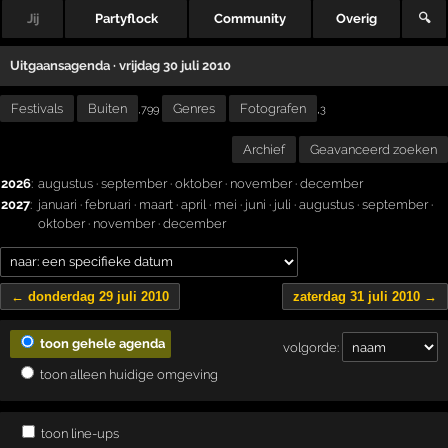
Jij
Partyflock
Community
Overig
🔍
Uitgaansagenda · vrijdag 30 juli 2010
Festivals
Buiten
Genres
Fotografen
,
,799
3
Archief
Geavanceerd zoeken
2026
:
augustus
·
september
·
oktober
·
november
·
december
2027
:
januari
·
februari
·
maart
·
april
·
mei
·
juni
·
juli
·
augustus
·
september
·
oktober
·
november
·
december
← donderdag 29 juli 2010
zaterdag 31 juli 2010 →
toon gehele agenda
volgorde:
toon alleen huidige omgeving
toon line-ups