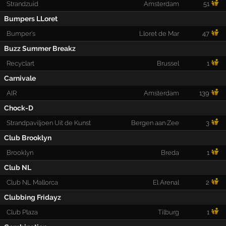
Strandzuid
Amsterdam
51
Bumpers LLoret
Bumper's
Lloret de Mar
47
Buzz Summer Breakz
Recyclart
Brussel
1
Carnivale
AIR
Amsterdam
139
Chock-D
Strandpaviljoen Uit de Kunst
Bergen aan Zee
3
Club Brooklyn
Brooklyn
Breda
1
Club NL
Club NL Mallorca
El Arenal
2
Clubbing Fridayz
Club Plaza
Tilburg
1