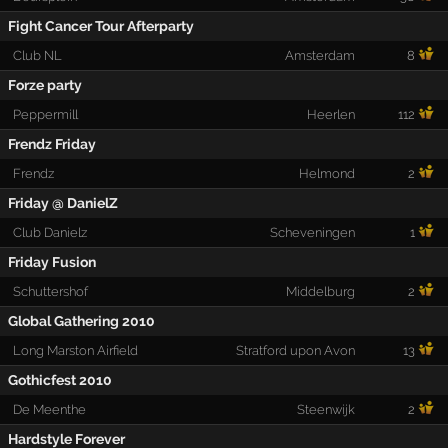
Fight Cancer Tour Afterparty
Club NL
Amsterdam
8
Forze party
Peppermill
Heerlen
112
Frendz Friday
Frendz
Helmond
2
Friday @ DanielZ
Club Danielz
Scheveningen
1
Friday Fusion
Schuttershof
Middelburg
2
Global Gathering 2010
Long Marston Airfield
Stratford upon Avon
13
Gothicfest 2010
De Meenthe
Steenwijk
2
Hardstyle Forever