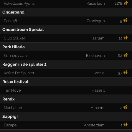
Raketbasis Pydna
Kastellaun
1178
Onderpand
Pand48
Groningen
9
Onderstroom Special
Club Stalker
Haarlem
14
Park Hilaria
Kennedylaan
Eindhoven
62
Raggen in de splinter 2
Kafee De Splinter
Venlo
37
Relax festival
Ten Hove
Hasselt
Remix
Manhattan
Arnhem
2
Sappig!
Escape
Amsterdam
1