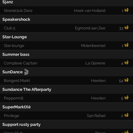
Sjanz
Strandclub Danz
Hoek van Holland
1
Speakershock
Club 5
Egmond aan Zee
33
Star-Lounge
Star-lounge
Molenbeersel
1
Summer bass
Complexe Cap'tain
La Glanerie
4
🎬
SunDance
Bongerd Markt
Heerlen
54
Sundance The Afterparty
Peppermill
Heerlen
5
SuperMarktXé
Privilege
San Rafael
2
Support rusty party