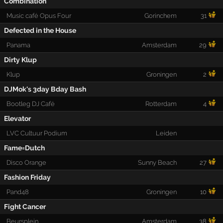
Combination
Music café Opus Four
Gorinchem
31
Defected in the House
Panama
Amsterdam
29
Dirty Klup
Klup
Groningen
2
DJMok's 3day Bday Bash
Bootleg DJ Café
Rotterdam
4
Elevator
LVC Cultuur Podium
Leiden
Fame=Dutch
Disco Orange
Sunny Beach
27
Fashion Friday
Pand48
Groningen
10
Fight Cancer
Beursplein
Amsterdam
38