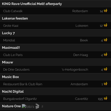
KiNQ Rave Unofficial Melt! afterparty
Club Catwalk
Rotterdam
14
Lokerse feesten
Grote Kaai
Lokeren
12
Lucky 7
Mondial
Beek
4
Maximaal!!
Club Le Paris
Den Haag
4
Miauw
De Drie Gezusters
's-Hertogenbosch
4
Music Box
Restaurant Bar & Club Rain
Amsterdam
1
Nacht Digital
Bungalowdorf Olganitz
Cavertitz
195
🎬
Nature One
2