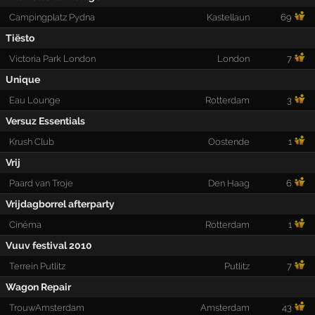
Campingplatz Pydna
Kastellaun
69
Tiësto
Victoria Park London
London
7
Unique
Eau Lounge
Rotterdam
3
Versuz Essentials
Krush Club
Oostende
1
Vrij
Paard van Troje
Den Haag
6
Vrijdagborrel afterparty
Cinéma
Rotterdam
1
Vuuv festival 2010
Terrein Putlitz
Putlitz
7
Wagon Repair
TrouwAmsterdam
Amsterdam
43