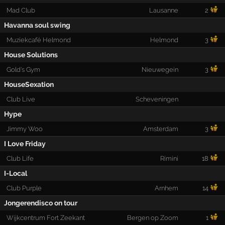
Mad Club
Lausanne
2
Havanna soul swing
Muziekcafé Helmond
Helmond
3
House Solutions
Gold's Gym
Nieuwegein
3
HouseSexation
Club Live
Scheveningen
Hype
Jimmy Woo
Amsterdam
3
I Love Friday
Club Life
Rimini
18
I-Local
Club Purple
Arnhem
14
Jongerendisco on tour
Wijkcentrum Fort Zeekant
Bergen op Zoom
1