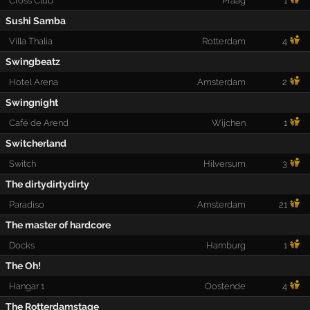
Cross Club
Praag
1
Sushi Samba
Villa Thalia
Rotterdam
4
Swingbeatz
Hotel Arena
Amsterdam
2
Swingnight
Café de Arend
Wijchen
1
Switcherland
Switch
Hilversum
3
The dirtydirtydirty
Paradiso
Amsterdam
21
The master of hardcore
Docks
Hamburg
1
The Oh!
Hangar 1
Oostende
4
The Rotterdamstage