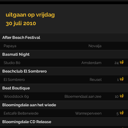
uitgaan op
vrijdag
30 juli 2010
After Beach Festival
Papaya
Novalja
Basmati Night
Studio 80
Amsterdam
24
Beachclub El Sombrero
El Sombrero
Reusel
1
Beat Boutique
Woodstock 69
Bloemendaal aan zee
10
Bloomingdale aan het wiede
Eetcafé Belterwiede
Wanneperveen
5
Bloomingdale CD Release