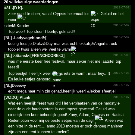
20 willekeurige waarderingen
#81 -[D.K]-
2013-07-07
Zeer goed te doen, vanaf Crypsis helemaal los
Geluid en het
weer
:xtc:M­iKe:xt­c:
2013-07-07
Top weer! Top sfeer! Heerlijk geknald!!
[NL] -Ladyva­geblon­d!­:[
2013-07-07
keurig feestje,Drokz&Day-mar was echt lekkah,&Angerfist ook
toppie! twas alleen wel veel te warm
[NL] >Stans­k<[FRE­NCHCOR­E<3]
2013-07-08
was me eerste keer free festival, maar zeker niet me laatste! top
feest!!
Topfeestje! Heerlijk weer (soms iets té warm, maar hey...!)
2013-07-08
En leuke setjes gehoord!
[NL]Deeewy
2013-07-07
echt mega naar mijn zin gehad,heerlijk weer! &lekker sfeertje!
[WZDG] Plank
2013-07-07
Wat een heerlijk feest was dit! Het verplaatsen van de hardstyle
naar de oude hardcoretent is een topzet geweest! Geluid was
eindelijk een keer behoorlijk goed! Zany, Adaro, Crypsis en Radical
Redemption voor mij de beste setjes van de dag!
Alleen wat
een hitte in de tent.... anno 2013 moeten er toch genoeg manieren
zijn om een tent kunnen te koelen?