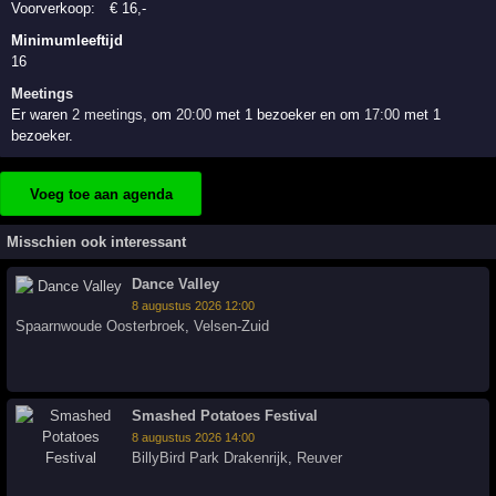
Voorverkoop:
€
16
,-
Minimumleeftijd
16
Meetings
Er waren
2 meetings
, om
20:00
met 1 bezoeker en om
17:00
met 1
bezoeker.
Voeg toe aan agenda
Misschien ook interessant
Dance Valley
8 augustus 2026 12:00
Spaarnwoude Oosterbroek
,
Velsen-Zuid
Smashed Potatoes Festival
8 augustus 2026 14:00
BillyBird Park Drakenrijk
,
Reuver