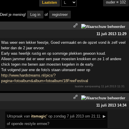
ouder ≡ 102
Laatsten
Deel je mening!
Log in
of
registreer
11 juli 2013 11:29
Was weer een lekker feestje, Goed vermaakt en de opzet vond ik zelf veel
beter dan de 2 jaar ervoor.
Early was heerlijk rustig en op sommige plekken gewoon koud.
Alleen jammer dat er weer een paar moesten knokken en ze 1 of andere
chick tegen me benen aan moesten kegelen in de early.
Tot volgend jaar ene de foto's staan uiteraard weer op
http://www.hardstreams.nl/pics/?
pagina=fotoalbum&album=fotoalbum/18FreeFestival
laatste aanpassing
11 juli 2013 11:31
11 juli 2013 14:34
Uitspraak
van
itsmagic'
op zondag 7 juli 2013 om 21:11:
▶
of opende restyle ermee?