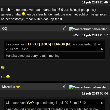
11 juli 2013 20:46
Ik heb me optimaal vermaakt vanaf half 6-6 uur, heletijd groep kwijt
geweest haha
, en de sfeer bij de hardcore was niet echt om te genieten
na het opstootje, maar buiten dat Top feest
QQ
+2
-1
11 juli 2013 23:57
Uitspraak
van
[T.H.O.T] [100%] TERROR [NL]
op donderdag 11 juli
2013 om 10:45:
▶
Hahaha okee jaa sorry is mijn mening. .
Ok
Marcel-o
12 juli 2013 00:04
Uitspraak
van
Yvv**
op donderdag 11 juli 2013 om 16:10:
▶
Snap dat idd zowieso niet want zaterdags is toch altijd tot de nok