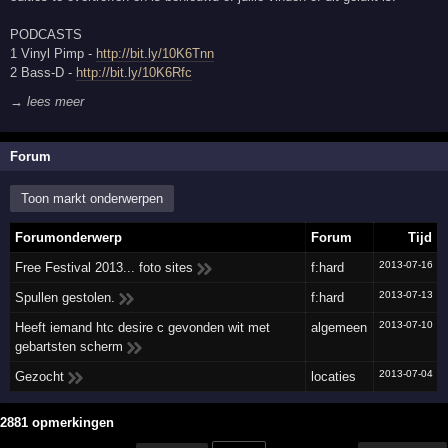
PODCASTS
1 Vinyl Pimp -
http://bit.ly/10K6Tnn
2 Bass-D -
http://bit.ly/10K6Rfc
→ lees meer
Forum
Toon markt onderwerpen
Forumonderwerp
Forum
Tijd
2013-07-16
Free Festival 2013... foto sites
f:hard
2013-07-13
Spullen gestolen.
f:hard
2013-07-10
Heeft iemand htc desire c gevonden wit met
algemeen
gebartsten scherm
2013-07-04
Gezocht
locaties
2881 opmerkingen