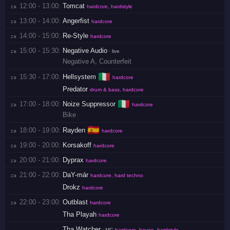
12:00 - 13:00:
Tomcat
za 
hardcore, hardstyle
13:00 - 14:00:
Angerfist
za 
hardcore
14:00 - 15:00:
Re-Style
za 
hardcore
15:00 - 15:30:
Negative Audio
za 
· live
Negative A
,
Counterfeit
🇮🇹
15:30 - 17:00:
Hellsystem
za 
hardcore
Predator
drum & bass, hardcore
🇮🇹
17:00 - 18:00:
Noize Suppressor
za 
hardcore
Bike
🇪🇸
18:00 - 19:00:
Rayden
za 
hardcore
19:00 - 20:00:
Korsakoff
za 
hardcore
20:00 - 21:00:
Dyprax
za 
hardcore
21:00 - 22:00:
DaY-már
za 
hardcore, hard techno
Drokz
hardcore
22:00 - 23:00:
Outblast
za 
hardcore
Tha Playah
hardcore
Tha Watcher
· MC
hardcore, house, hardstyle