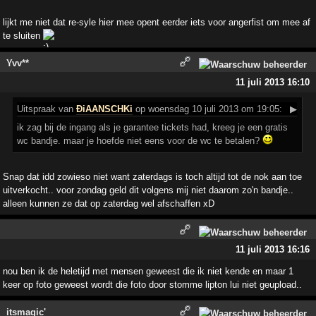
lijkt me niet dat re-syle hier mee opent eerder iets voor angerfist om mee af
te sluiten
Yvv**
11 juli 2013 16:10
Uitspraak
van
ÐiAANSCHKi
op woensdag 10 juli 2013 om 19:05:
▶
ik zag bij de ingang als je garantee tickets had, kreeg je een gratis
wc bandje. maar je hoefde niet eens voor de wc te betalen?
Snap dat idd zowieso niet want zaterdags is toch altijd tot de nok aan toe
uitverkocht.. voor zondag geld dit volgens mij niet daarom zo'n bandje..
alleen kunnen ze dat op zaterdag wel afschaffen xD
11 juli 2013 16:16
nou ben ik de heletijd met mensen geweest die ik niet kende en maar 1
keer op foto geweest wordt die foto door stomme lipton lui niet geupload..
itsmagic'