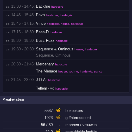
13:30 - 14:45:
Backfire
za 
hardcore
14:45 - 15:45:
Pavo
za 
hardcore, hardstyle
15:45 - 17:15:
Vince
za 
hardcore, house, hardstyle
17:15 - 18:30:
Bass-D
za 
hardcore
18:30 - 19:30:
Buzz Fuzz
za 
hardcore
19:30 - 20:30:
Sequence & Ominous
za 
house, hardcore
Sequence
,
Ominous
20:30 - 21:45:
Mercenary
za 
hardcore
The Menace
house, techno, hardstyle, trance
21:45 - 23:00:
J.D.A.
za 
hardcore
Tellem
· MC
hardstyle
Statistieken
5587
bezoekers
1923
geïnteresseerd
56 / 39
·
mannen / vrouwen
22.9
gemiddelde
leeftijd