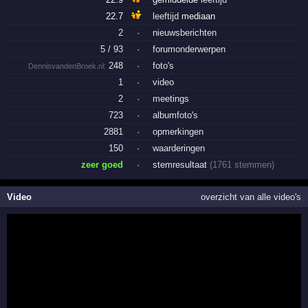
22.7
leeftijd
mediaan
2
·
nieuwsberichten
5 / 93
·
forumonderwerpen
248
·
foto's
DennisvandenBroek.nl:
1
·
video
2
·
meetings
723
·
albumfoto's
2881
·
opmerkingen
150
·
waarderingen
zeer goed
·
stemresultaat
(1761 stemmen)
Video
overzicht van alle video's