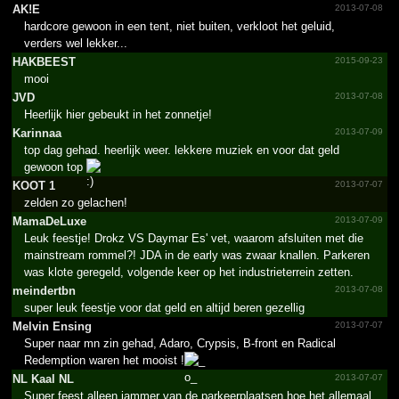
AK!E
2013-07-08
hardcore gewoon in een tent, niet buiten, verkloot het geluid,
verders wel lekker...
HAKBEEST
2015-09-23
mooi
JVD
2013-07-08
Heerlijk hier gebeukt in het zonnetje!
Karinnaa
2013-07-09
top dag gehad. heerlijk weer. lekkere muziek en voor dat geld
gewoon top
KOOT 1
2013-07-07
zelden zo gelachen!
MamaDeLuxe
2013-07-09
Leuk feestje! Drokz VS Daymar Es' vet, waarom afsluiten met die
mainstream rommel?! JDA in de early was zwaar knallen. Parkeren
was klote geregeld, volgende keer op het industrieterrein zetten.
meindertbn
2013-07-08
super leuk feestje voor dat geld en altijd beren gezellig
Melvin Ensing
2013-07-07
Super naar mn zin gehad, Adaro, Crypsis, B-front en Radical
Redemption waren het mooist !
NL Kaal NL
2013-07-07
Super feest alleen jammer van de parkeerplaatsen hoe het allemaal