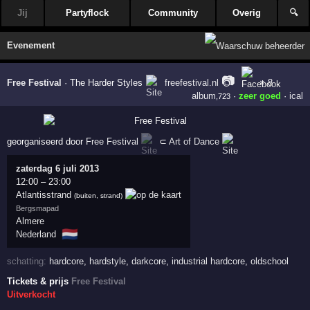
Jij
Partyflock
Community
Overig
🔍
Evenement
📷
Free Festival
·
The Harder Styles
freefestival.nl
× 8
album
·
zeer goed
·
ical
,723
georganiseerd door
Free Festival
⊂
Art of Dance
zaterdag 6 juli 2013
12:00
–
23:00
Atlantisstrand
(buiten, strand)
Bergsmapad
Almere
🇳🇱
Nederland
schatting:
hardcore
,
hardstyle
,
darkcore
,
industrial hardcore
,
oldschool
Tickets & prijs
Free Festival
Uitverkocht