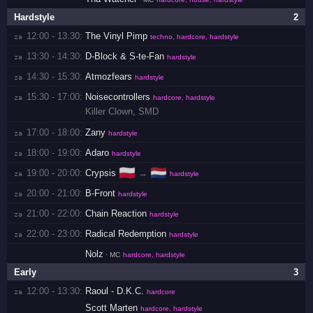
Hardstyle
2
12:00 - 13:30:
The Vinyl Pimp
za 
techno, hardcore, hardstyle
13:30 - 14:30:
D-Block & S-te-Fan
za 
hardstyle
14:30 - 15:30:
Atmozfears
za 
hardstyle
15:30 - 17:00:
Noisecontrollers
za 
hardcore, hardstyle
Killer Clown
,
SMD
17:00 - 18:00:
Zany
za 
hardstyle
18:00 - 19:00:
Adaro
za 
hardstyle
🇵🇱
🇳🇱
19:00 - 20:00:
Crypsis
→
za 
hardstyle
20:00 - 21:00:
B-Front
za 
hardstyle
21:00 - 22:00:
Chain Reaction
za 
hardstyle
22:00 - 23:00:
Radical Redemption
za 
hardstyle
Nolz
· MC
hardcore, hardstyle
Early
3
12:00 - 13:30:
Raoul - D.K.C.
za 
hardcore
Scott Marten
hardcore, hardstyle