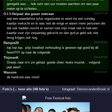
geregeld was.... heb ruim een uur moeten wachten om een paar
meter op te schieten....
O.­I.­V.­Heipaal aka gaaan veteraan
2013-07-28
wat een waardeloze tyfus organisatie er word mij een zondag
kaartje verkocht en ik was niet de enige er waren meer personen die
dat ook hadden.mocht er samen met mijn maat niet in had een
kaartje voor zijn verjaardag gekocht en dan gvd je geld ook niet
terug krijgen ook nog.
Rempie20
2013-07-07
top top top.. prijs kwaliteit verhouding is gewoon egt goed bij dit
feest!!!!!! op naar de volgende
ThijmenK
2013-07-07
Onwijs naar m'n zin gehad. goede sfeer, leuke muziek... volgend
jaar weer!
Waussie
2013-07-07
de hardcore was mooi!
Foto's (→ toon alle 248 foto's)
fotograaf:
DennisvandenBroek.nl