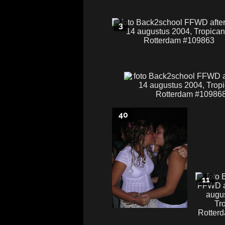
3
40
11