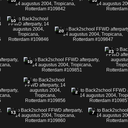
16
10
10
20
23
19
2
2
13
7