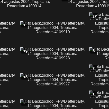
32
1
19
8
7
18
1
2