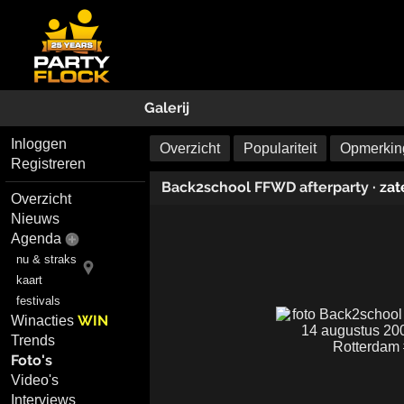
Galerij
Inloggen
Overzicht
Populariteit
Opmerking
Registreren
Back2school FFWD afterparty
· za
Overzicht
Nieuws
Agenda
nu & straks
kaart
festivals
WIN
Winacties
Trends
Foto's
Video's
Interviews