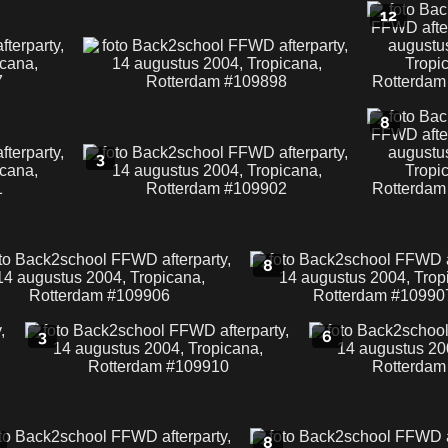
12
8
3
8
3
6
8