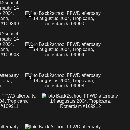
1
12
3