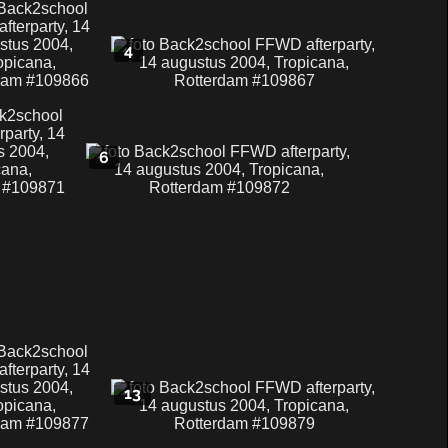
4
6
13