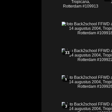
33
1
3