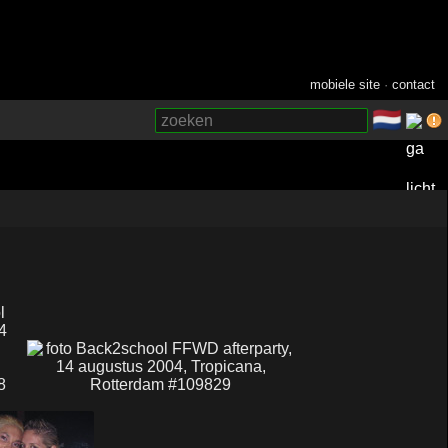
mobiele site
·
contact
🇳🇱
­