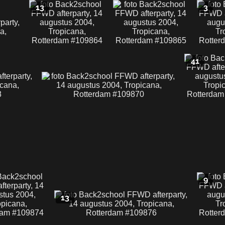
13
3
41
9
13