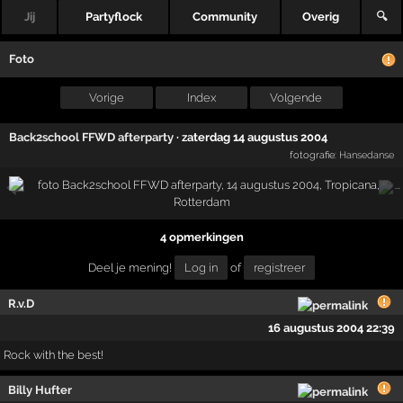
Jij
Partyflock
Community
Overig
🔍
Foto
Vorige
Index
Volgende
Back2school FFWD afterparty
·
zaterdag 14 augustus 2004
fotografie:
Hansedanse
4 opmerkingen
Deel je mening!
Log in
of
registreer
R.v.D
16 augustus 2004 22:39
Rock with the best!
Billy Hufter