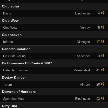
Club soho
Basta
Eindhoven
4
Club Wow
Club Wow
Venray
5
Clubheaven
Inferno
Nijmegen
17
Dancefoundation
De Oude Veiling
Aalsmeer
3
De Buurmans DJ Contest 2007
Café De Buurman
Veenendaal
41
Deejay Danger
Totum
Almere
20
Demons of Hardcore
Sportsbar Match
Eindhoven
93
Dirty Dna