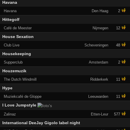
Havana
Havana
Den Haag
2
Hittegolf
Café de Meester
Nijmegen
12
House Sexation
Club Live
Scheveningen
48
Housekeeping
Supperclub
Amsterdam
2
Houzemuzik
The Dutch Windmill
Ridderkerk
11
Hype
Muziekcafé de Gloppe
Leeuwarden
11
I Love Jumpstyle
Zalinaz
Etten-Leur
577
International DeeJay Gigolo label night