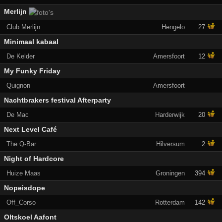
Merlijn
Club Merlijn
Hengelo
27
Minimaal kabaal
De Kelder
Amersfoort
12
My Funky Friday
Quignon
Amersfoort
Nachtbrakers festival Afterparty
De Mac
Harderwijk
20
Next Level Café
The Q-Bar
Hilversum
2
Night of Hardcore
Huize Maas
Groningen
394
Nopeisdope
Off_Corso
Rotterdam
142
Oltskoel Aafont