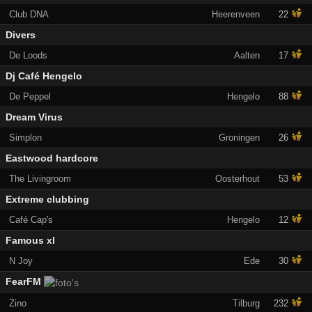
Club DNA
Heerenveen
22
Divers
De Loods
Aalten
17
Dj Café Hengelo
De Peppel
Hengelo
88
Dream Virus
Simplon
Groningen
26
Eastwood hardcore
The Livingroom
Oosterhout
53
Extreme clubbing
Café Cap's
Hengelo
12
Famous xl
N Joy
Ede
30
FearFM
Zino
Tilburg
232