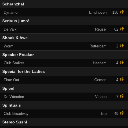
Schranzhal
Dynamo
Eindhoven
130
Serious jump!
De Valk
Reusel
62
Shock & Awe
Worm
Rotterdam
2
Speaker Freaker
Club Stalker
Haarlem
4
Special for the Ladies
Time Out
Gemert
4
Spice!
De Vrienden
Vianen
7
Spirituals
Club Broadway
Erp
49
Stereo Sushi