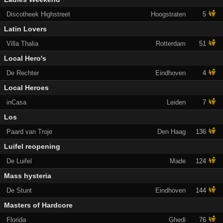
Discotheek Highstreet
Hoogstraten
5
Latin Lovers
Villa Thalia
Rotterdam
51
Local Hero's
De Rechter
Eindhoven
4
Local Heroes
inCasa
Leiden
7
Los
Paard van Troje
Den Haag
136
Luifel reopening
De Luifel
Made
124
Mass hysteria
De Stunt
Eindhoven
144
Masters of Hardcore
Florida
Ghedi
76