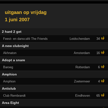
uitgaan op
vrijdag
1 juni 2007
2 hard 2 get
Feest- en danscafé The Friends
Leidschendam
34
A new clubnight
Akhnaton
Amsterdam
16
Adopt a snare
Baroeg
Rotterdam
6
Amphion
Amphion
Zoetermeer
4
Anticlub
Club Rembrandt
Eindhoven
65
Area Eight