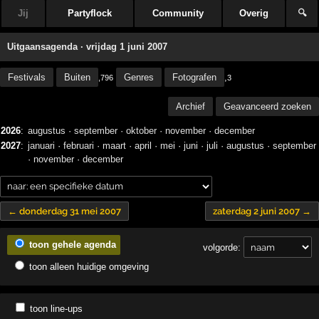
Jij
Partyflock
Community
Overig
🔍
Uitgaansagenda · vrijdag 1 juni 2007
Festivals
Buiten
Genres
Fotografen
,
,796
3
Archief
Geavanceerd zoeken
2026
:
augustus
·
september
·
oktober
·
november
·
december
2027
:
januari
·
februari
·
maart
·
april
·
mei
·
juni
·
juli
·
augustus
·
september
·
november
·
december
← donderdag 31 mei 2007
zaterdag 2 juni 2007 →
toon gehele agenda
volgorde:
toon alleen huidige omgeving
toon line-ups