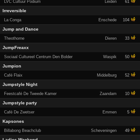
LVC Cultuur Podium
Leiden
61
Irreversible
La Conga
Enschede
104
Jump and Dance
Theothorne
Dieren
33
JumpFreaxx
Sociaal Cultureel Centrum Den Bolder
Waspik
50
Jumpion
Café Flaix
Middelburg
52
Jumpstyle Night
Feestcafé De Tweede Kamer
Zaandam
10
Jumpstyle party
Café De Zwetser
Emmen
5
Kapsones
Billabong Beachclub
Scheveningen
49
Ladies Weekend