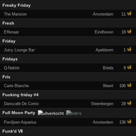
Freaky Friday
The Mansion
Amsterdam
11
Fresh
Effenaar
Eindhoven
18
Friday
Juicy Lounge Bar
Apeldoorn
1
Fridayz
Q-Nation
Breda
9
Fris
Carte Blanche
Weert
106
Fucking friday #4
Danscafé De Comic
Steenbergen
29
Full Moon Party
Paviljoen Aquarius
Amsterdam
136
Funk'd Ⅶ