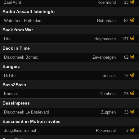
Zaal Acht
Roermond
13
Audio Assault labelnight
Waterfront Rotterdam
Rotterdam
52
Back from War
Life
Heythuysen
137
Back in Time
Discotheek Bomax
Zevenbergen
62
Bangerz
Hi-Lite
Schaijk
72
Bass2Bass
Kursaal
Turnhout
23
Bassimpress
Discotheek Le Boulevard
Zutphen
33
Bassment in Motion invites
Jeugdhuis Spiraal
Rijkevorsel
2