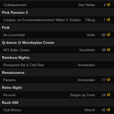
Clubdepartment
Den Helder
4
Pink Passion 3
Congres- en Evenementencentrum Willem II Stadion
Tilburg
7
Puik
De Locomotief
Venlo
65
Q-dance @ Mondaybar Cruise
M/S Baltic Queen
Stockholm
38
Rainbow Nights
Restaurant Bar & Club Rain
Amsterdam
Renaissance
Panama
Amsterdam
77
Retro Night
Re-vival
Bergen op Zoom
14
Rush 030
Club Monza
Utrecht
41