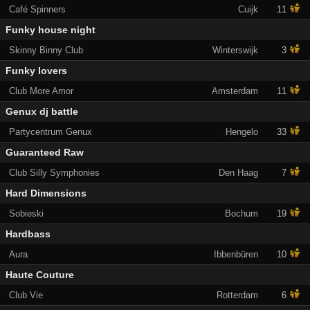
Café Spinners
Cuijk
11
Funky house night
Skinny Binny Club
Winterswijk
3
Funky lovers
Club More Amor
Amsterdam
11
Genux dj battle
Partycentrum Genux
Hengelo
33
Guaranteed Raw
Club Silly Symphonies
Den Haag
7
Hard Dimensions
Sobieski
Bochum
19
Hardbass
Aura
Ibbenbüren
10
Haute Couture
Club Vie
Rotterdam
6