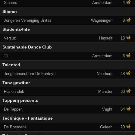
Sinners
Amsterdam
4
Stieren
Jongeren Vereniging Unitas
Wageningen
8
Students4life
Versuz
Hasselt
13
Sustainable Dance Club
11
Amsterdam
3
Talented
Jongerencentrum De Fonteyn
Voorburg
48
Tanz gewitter
Fusion club
Münster
30
Tapperij presents
De Tapperij
Vught
64
Technique - Fantastique
De Boerderie
Geleen
20