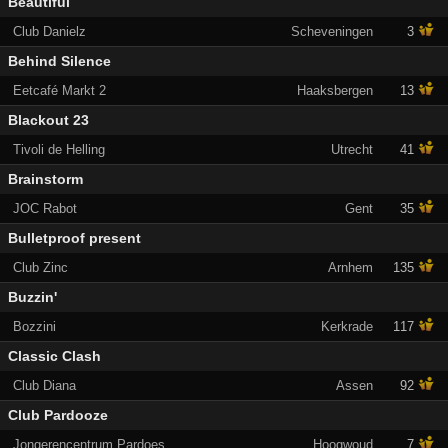
Beautiful
Club Danielz
Scheveningen
3
Behind Silence
Eetcafé Markt 2
Haaksbergen
13
Blackout 23
Tivoli de Helling
Utrecht
41
Brainstorm
JOC Rabot
Gent
35
Bulletproof present
Club Zinc
Arnhem
135
Buzzin'
Bozzini
Kerkrade
117
Classic Clash
Club Diana
Assen
92
Club Pardooze
Jongerencentrum Pardoes
Hoogwoud
7