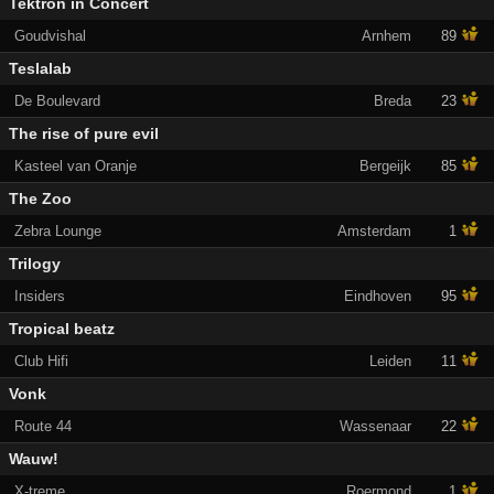
Tektron in Concert
Goudvishal
Arnhem
89
Teslalab
De Boulevard
Breda
23
The rise of pure evil
Kasteel van Oranje
Bergeijk
85
The Zoo
Zebra Lounge
Amsterdam
1
Trilogy
Insiders
Eindhoven
95
Tropical beatz
Club Hifi
Leiden
11
Vonk
Route 44
Wassenaar
22
Wauw!
X-treme
Roermond
1