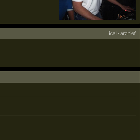
ical
·
archief