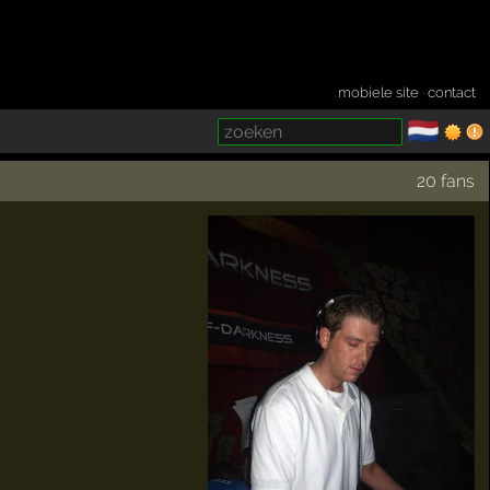
mobiele site
·
contact
🇳🇱
­
20 fans