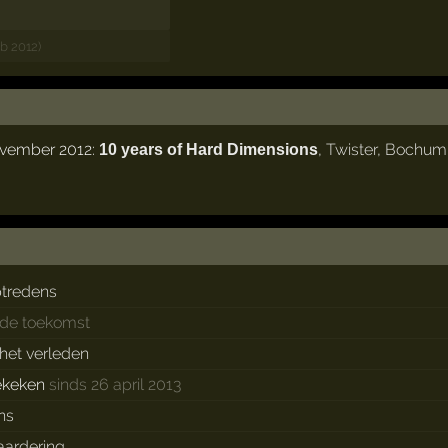
eb 2012)
ovember 2012:
,
Twister
,
Bochum
10 years of Hard Dimensions
tredens
 de toekomst
 het verleden
ekeken
sinds 26 april 2013
ns
ardering