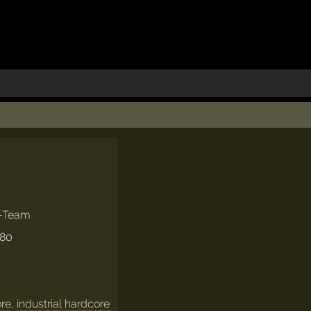
J-Team
980
ore
,
industrial hardcore