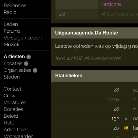
hardcore
Recensies
Radio
Lid
Da Rooke
(11 f
Leden
Forums
Uitgaansagenda Da Rooke
Verslagen (leden)
Muziek
Laatste optreden was op vrijdag 9 n
Artiesten
toon archief, 28 evenementen
Locaties
Organisaties
Statistieken
Steden
Contact
28
·
op
Crew
geen
·
in
Vacatures
28
·
in
Donaties
Beleid
152
×
b
Help
20
fa
Adverteren
Voorwaarden
1
·
wa