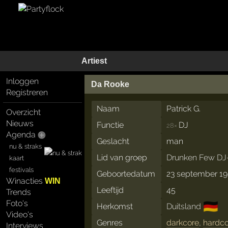
Artiest
Inloggen
Da Rooke
Registreren
Naam
Patrick G.
Overzicht
Nieuws
Functie
DJ
28×
Agenda
Geslacht
man
nu & straks
Lid van groep
Drunken Few D
kaart
festivals
Geboortedatum
23 september 1
Winacties
WIN
Leeftijd
45
Trends
Foto's
🇩🇪
Herkomst
Duitsland
Video's
Genres
darkcore
,
hardc
Interviews