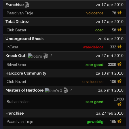
🎬
Franchise
za 17 apr 2010
Paard van Troje
voldoende
78
Total Distrez
za 17 apr 2010
Club Bazart
goed
58
Underground Shock
zo 4 apr 2010
inCasa
waardeloos
332
🎬
Knock Out!
za 27 mrt 2010
2
SilverDome
zeer goed
3309
Hardcore Community
za 13 mrt 2010
Club Bazart
onvoldoende
106
🎬
Masters of Hardcore
za 6 mrt 2010
2
4
10480
Brabanthallen
zeer goed
Franchise
za 27 feb 2010
Paard van Troje
geweldig
165