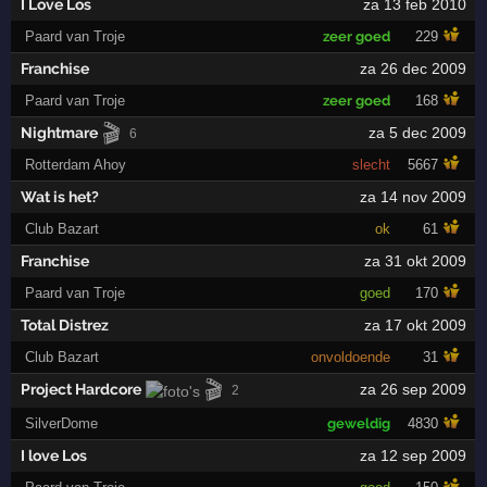
I Love Los
za 13 feb 2010
Paard van Troje
zeer goed
229
Franchise
za 26 dec 2009
Paard van Troje
zeer goed
168
🎬
Nightmare
za 5 dec 2009
6
Rotterdam Ahoy
slecht
5667
Wat is het?
za 14 nov 2009
Club Bazart
ok
61
Franchise
za 31 okt 2009
Paard van Troje
goed
170
Total Distrez
za 17 okt 2009
Club Bazart
onvoldoende
31
🎬
Project Hardcore
za 26 sep 2009
2
SilverDome
geweldig
4830
I love Los
za 12 sep 2009