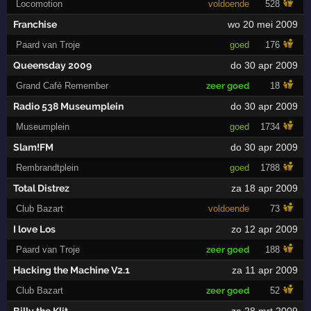
Locomotion
voldoende
528
Franchise
wo 20 mei 2009
Paard van Troje
goed
176
Queensday 2009
do 30 apr 2009
Grand Café Remember
zeer goed
18
Radio 538 Museumplein
do 30 apr 2009
Museumplein
goed
1734
Slam!FM
do 30 apr 2009
Rembrandtplein
goed
1788
Total Distrez
za 18 apr 2009
Club Bazart
voldoende
73
I love Los
zo 12 apr 2009
Paard van Troje
zeer goed
188
Hacking the Machine V2.1
za 11 apr 2009
Club Bazart
zeer goed
52
Billy the Klit
za 28 mrt 2009