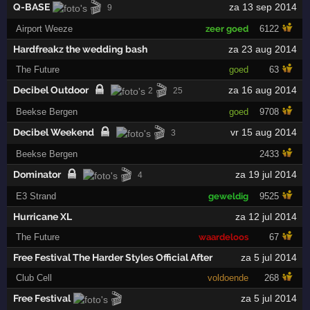
🎬
Q-BASE
za 13 sep 2014
9
Airport Weeze
zeer goed
6122
Hardfreakz the wedding bash
za 23 aug 2014
The Future
goed
63
🎬
Decibel Outdoor
za 16 aug 2014
2
25
Beekse Bergen
goed
9708
🎬
Decibel Weekend
vr 15 aug 2014
3
Beekse Bergen
2433
🎬
Dominator
za 19 jul 2014
4
E3 Strand
geweldig
9525
Hurricane XL
za 12 jul 2014
The Future
waardeloos
67
Free Festival The Harder Styles Official After
za 5 jul 2014
Club Cell
voldoende
268
🎬
Free Festival
za 5 jul 2014