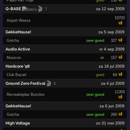
Paard van Troje
goed
150
🎬
Q-BASE
za 12 sep 2009
7
10703
Airport Weeze
GekkeHouse!
za 5 sep 2009
Gotcha
zeer goed
327
Audio Active
vr 4 sep 2009
Musicon
ok
157
Hardcore '98
za 18 jul 2009
Club Bazart
goed
64
🎬
Ground Zero Festival
za 4 jul 2009
5
11350
Recreatieplas Bussloo
zeer goed
GekkeHouse!
za 6 jun 2009
Gotcha
zeer goed
260
High Voltage
zo 31 mei 2009