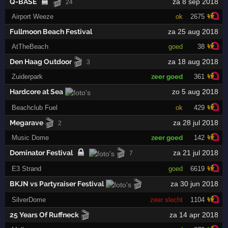
🎬
Q-BASE
za 8 sep 2018
24
Airport Weeze
ok
2675
Fullmoon Beach Festival
za 25 aug 2018
AtTheBeach
goed
38
🎬
Den Haag Outdoor
za 18 aug 2018
3
Zuiderpark
zeer goed
361
Hardcore at Sea
zo 5 aug 2018
Beachclub Fuel
ok
429
🎬
Megarave
za 28 jul 2018
2
Music Dome
zeer goed
142
🎬
Dominator Festival
za 21 jul 2018
7
E3 Strand
goed
6619
🎬
BKJN vs Partyraiser Festival
za 30 jun 2018
SilverDome
zeer slecht
1104
🎬
25 Years Of Ruffneck
za 14 apr 2018