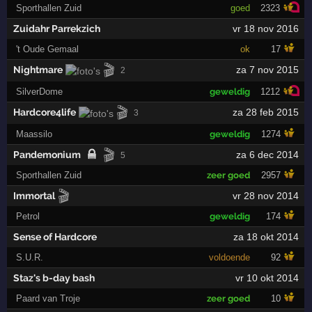
Sporthallen Zuid
goed
2323
Zuidahr Parrekzich
vr 18 nov 2016
't Oude Gemaal
ok
17
🎬
Nightmare
za 7 nov 2015
2
SilverDome
geweldig
1212
🎬
Hardcore4life
za 28 feb 2015
3
Maassilo
geweldig
1274
🎬
Pandemonium
za 6 dec 2014
5
Sporthallen Zuid
zeer goed
2957
🎬
Immortal
vr 28 nov 2014
Petrol
geweldig
174
Sense of Hardcore
za 18 okt 2014
S.U.R.
voldoende
92
Staz's b-day bash
vr 10 okt 2014
Paard van Troje
zeer goed
10