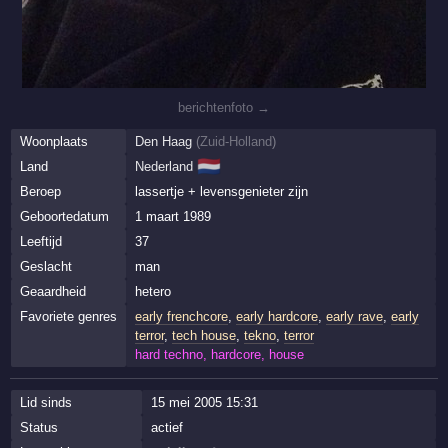
berichtenfoto →
Woonplaats
Den Haag
(
Zuid-Holland
)
🇳🇱
Land
Nederland
Beroep
lassertje + levensgenieter zijn
Geboortedatum
1 maart 1989
Leeftijd
37
Geslacht
man
Geaardheid
hetero
Favoriete genres
early frenchcore
,
early hardcore
,
early rave
,
early
terror
,
tech house
,
tekno
,
terror
hard techno, hardcore, house
Lid sinds
15 mei 2005 15:31
Status
actief