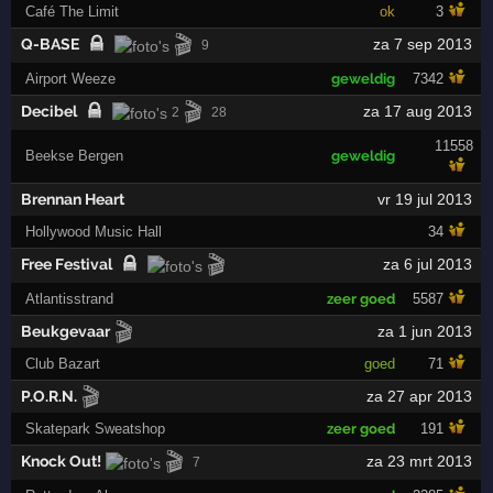
Café The Limit
ok
3
🎬
Q-BASE
za 7 sep 2013
9
Airport Weeze
geweldig
7342
🎬
Decibel
za 17 aug 2013
2
28
11558
Beekse Bergen
geweldig
Brennan Heart
vr 19 jul 2013
Hollywood Music Hall
34
🎬
Free Festival
za 6 jul 2013
Atlantisstrand
zeer goed
5587
🎬
Beukgevaar
za 1 jun 2013
Club Bazart
goed
71
🎬
P.O.R.N.
za 27 apr 2013
Skatepark Sweatshop
zeer goed
191
🎬
Knock Out!
za 23 mrt 2013
7