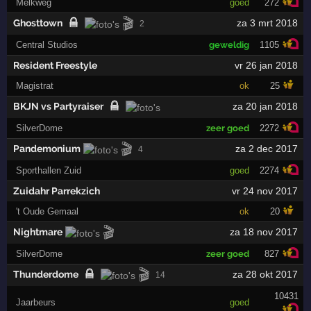
Melkweg
goed
272
🎬
Ghosttown
za 3 mrt 2018
2
Central Studios
geweldig
1105
Resident Freestyle
vr 26 jan 2018
Magistrat
ok
25
BKJN vs Partyraiser
za 20 jan 2018
SilverDome
zeer goed
2272
🎬
Pandemonium
za 2 dec 2017
4
Sporthallen Zuid
goed
2274
Zuidahr Parrekzich
vr 24 nov 2017
't Oude Gemaal
ok
20
🎬
Nightmare
za 18 nov 2017
SilverDome
zeer goed
827
🎬
Thunderdome
za 28 okt 2017
14
10431
Jaarbeurs
goed