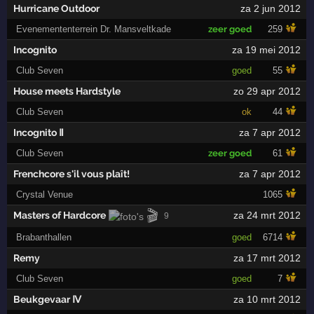
Hurricane Outdoor
za 2 jun 2012
Evenemententerrein Dr. Mansveltkade
zeer goed
259
Incognito
za 19 mei 2012
Club Seven
goed
55
House meets Hardstyle
zo 29 apr 2012
Club Seven
ok
44
Incognito Ⅱ
za 7 apr 2012
Club Seven
zeer goed
61
Frenchcore s'il vous plaît!
za 7 apr 2012
Crystal Venue
1065
🎬
Masters of Hardcore
za 24 mrt 2012
9
Brabanthallen
goed
6714
Remy
za 17 mrt 2012
Club Seven
goed
7
Beukgevaar Ⅳ
za 10 mrt 2012