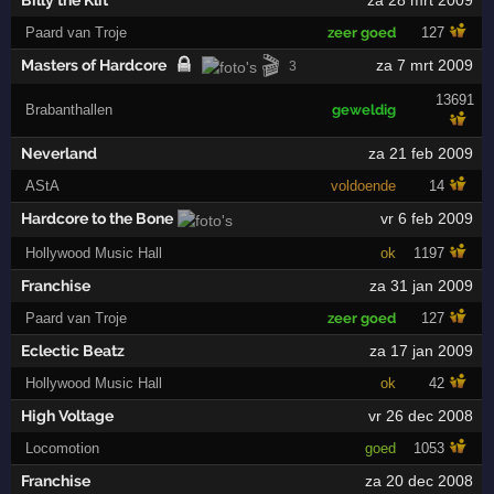
Paard van Troje
zeer goed
127
🎬
Masters of Hardcore
za 7 mrt 2009
3
13691
Brabanthallen
geweldig
Neverland
za 21 feb 2009
AStA
voldoende
14
Hardcore to the Bone
vr 6 feb 2009
Hollywood Music Hall
ok
1197
Franchise
za 31 jan 2009
Paard van Troje
zeer goed
127
Eclectic Beatz
za 17 jan 2009
Hollywood Music Hall
ok
42
High Voltage
vr 26 dec 2008
Locomotion
goed
1053
Franchise
za 20 dec 2008