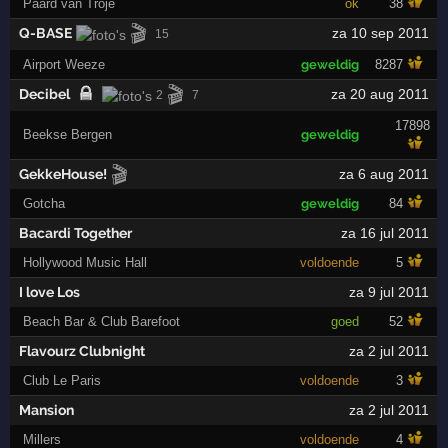
Paard van Troje
ok
38
🎬
Q-BASE
za 10 sep 2011
15
Airport Weeze
geweldig
8287
🎬
Decibel
za 20 aug 2011
2
7
17898
Beekse Bergen
geweldig
🎬
GekkeHouse!
za 6 aug 2011
Gotcha
geweldig
84
Bacardi Together
za 16 jul 2011
Hollywood Music Hall
voldoende
5
I love Los
za 9 jul 2011
Beach Bar & Club Barefoot
goed
52
Flavourz Clubnight
za 2 jul 2011
Club Le Paris
voldoende
3
Mansion
za 2 jul 2011
Millers
voldoende
4