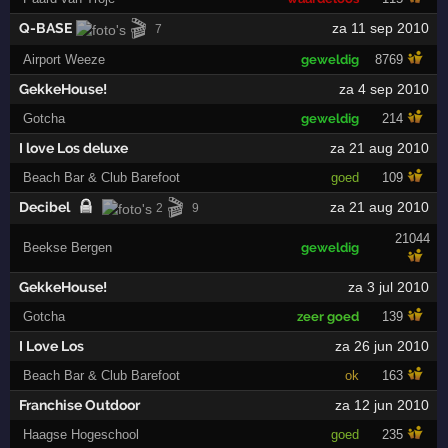
🎬
Q-BASE
za 11 sep 2010
7
Airport Weeze
geweldig
8769
GekkeHouse!
za 4 sep 2010
Gotcha
geweldig
214
I love Los deluxe
za 21 aug 2010
Beach Bar & Club Barefoot
goed
109
🎬
Decibel
za 21 aug 2010
2
9
21044
Beekse Bergen
geweldig
GekkeHouse!
za 3 jul 2010
Gotcha
zeer goed
139
I Love Los
za 26 jun 2010
Beach Bar & Club Barefoot
ok
163
Franchise Outdoor
za 12 jun 2010
Haagse Hogeschool
goed
235