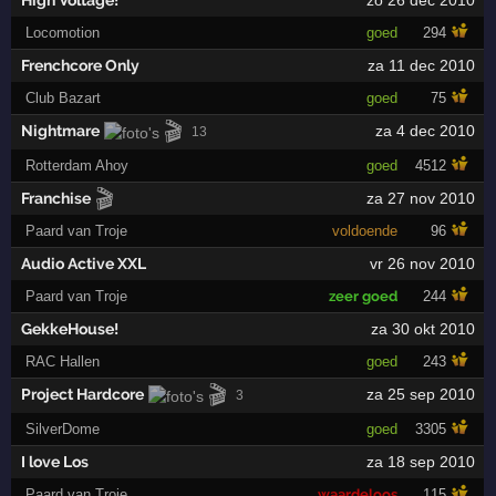
Locomotion
goed
294
Frenchcore Only
za 11 dec 2010
Club Bazart
goed
75
🎬
Nightmare
za 4 dec 2010
13
Rotterdam Ahoy
goed
4512
🎬
Franchise
za 27 nov 2010
Paard van Troje
voldoende
96
Audio Active XXL
vr 26 nov 2010
Paard van Troje
zeer goed
244
GekkeHouse!
za 30 okt 2010
RAC Hallen
goed
243
🎬
Project Hardcore
za 25 sep 2010
3
SilverDome
goed
3305
I love Los
za 18 sep 2010
Paard van Troje
waardeloos
115