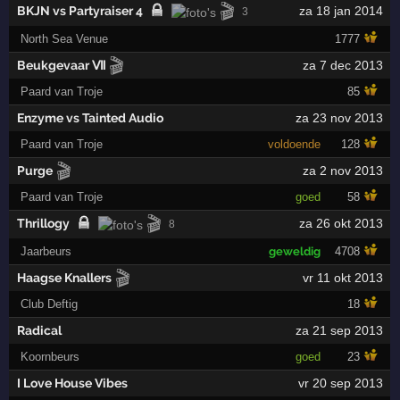
🎬
BKJN vs Partyraiser 4
za 18 jan 2014
3
North Sea Venue
1777
🎬
Beukgevaar Ⅶ
za 7 dec 2013
Paard van Troje
85
Enzyme vs Tainted Audio
za 23 nov 2013
Paard van Troje
voldoende
128
🎬
Purge
za 2 nov 2013
Paard van Troje
goed
58
🎬
Thrillogy
za 26 okt 2013
8
Jaarbeurs
geweldig
4708
🎬
Haagse Knallers
vr 11 okt 2013
Club Deftig
18
Radical
za 21 sep 2013
Koornbeurs
goed
23
I Love House Vibes
vr 20 sep 2013