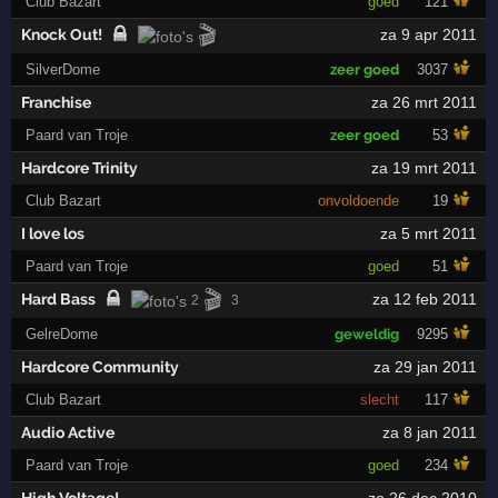
Club Bazart
goed
121
🎬
Knock Out!
za 9 apr 2011
SilverDome
zeer goed
3037
Franchise
za 26 mrt 2011
Paard van Troje
zeer goed
53
Hardcore Trinity
za 19 mrt 2011
Club Bazart
onvoldoende
19
I love los
za 5 mrt 2011
Paard van Troje
goed
51
🎬
Hard Bass
za 12 feb 2011
2
3
GelreDome
geweldig
9295
Hardcore Community
za 29 jan 2011
Club Bazart
slecht
117
Audio Active
za 8 jan 2011
Paard van Troje
goed
234
High Voltage!
zo 26 dec 2010