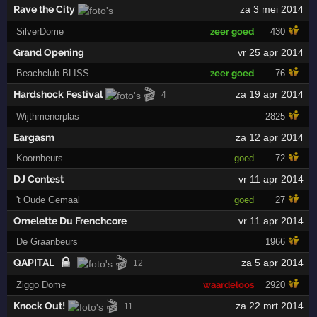
Rave the City
za 3 mei 2014
SilverDome
zeer goed
430
Grand Opening
vr 25 apr 2014
Beachclub BLISS
zeer goed
76
🎬
Hardshock Festival
za 19 apr 2014
4
Wijthmenerplas
2825
Eargasm
za 12 apr 2014
Koornbeurs
goed
72
DJ Contest
vr 11 apr 2014
't Oude Gemaal
goed
27
Omelette Du Frenchcore
vr 11 apr 2014
De Graanbeurs
1966
🎬
QAPITAL
za 5 apr 2014
12
Ziggo Dome
waardeloos
2920
🎬
Knock Out!
za 22 mrt 2014
11