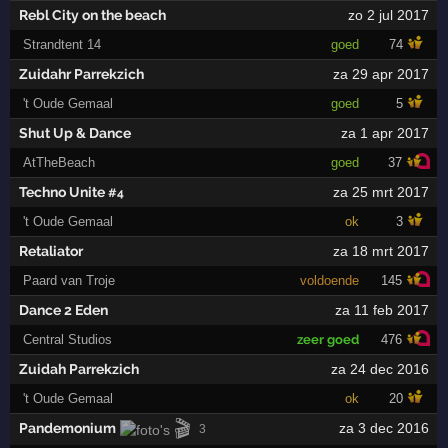
Rebl City on the beach
zo 2 jul 2017
Strandtent 14
goed
74
Zuidahr Parrekzich
za 29 apr 2017
't Oude Gemaal
goed
5
Shut Up & Dance
za 1 apr 2017
AtTheBeach
goed
37
Techno Unite
za 25 mrt 2017
#4
't Oude Gemaal
ok
3
Retaliator
za 18 mrt 2017
Paard van Troje
voldoende
145
Dance 2 Eden
za 11 feb 2017
Central Studios
zeer goed
476
Zuidah Parrekzich
za 24 dec 2016
't Oude Gemaal
ok
20
🎬
Pandemonium
za 3 dec 2016
3