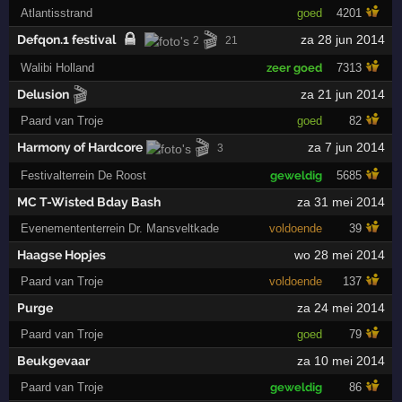
Atlantisstrand
goed
4201
🎬
Defqon.1 festival
za 28 jun 2014
2
21
Walibi Holland
zeer goed
7313
🎬
Delusion
za 21 jun 2014
Paard van Troje
goed
82
🎬
Harmony of Hardcore
za 7 jun 2014
3
Festivalterrein De Roost
geweldig
5685
MC T-Wisted Bday Bash
za 31 mei 2014
Evenemententerrein Dr. Mansveltkade
voldoende
39
Haagse Hopjes
wo 28 mei 2014
Paard van Troje
voldoende
137
Purge
za 24 mei 2014
Paard van Troje
goed
79
Beukgevaar
za 10 mei 2014
Paard van Troje
geweldig
86