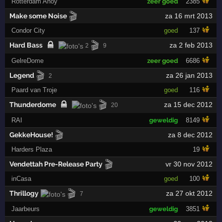
Rotterdam Ahoy
zeer goed
2385
🎬
Make some Noise
za 16 mrt 2013
Condor City
goed
137
🎬
Hard Bass
za 2 feb 2013
2
9
GelreDome
zeer goed
6686
🎬
Legend
za 26 jan 2013
2
Paard van Troje
goed
116
🎬
Thunderdome
za 15 dec 2012
20
RAI
geweldig
8149
🎬
GekkeHouse!
za 8 dec 2012
Harders Plaza
19
🎬
Vendettah Pre-Release Party
vr 30 nov 2012
inCasa
goed
100
🎬
Thrillogy
za 27 okt 2012
7
Jaarbeurs
geweldig
3851