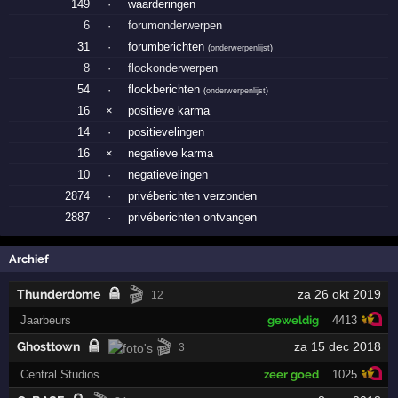
149
·
waarderingen
6
·
forumonderwerpen
31
·
forumberichten
(
onderwerpenlijst
)
8
·
flockonderwerpen
54
·
flockberichten
(
onderwerpenlijst
)
16
×
positieve karma
14
·
positievelingen
16
×
negatieve karma
10
·
negatievelingen
2874
·
privéberichten verzonden
2887
·
privéberichten ontvangen
Archief
🎬
Thunderdome
za 26 okt 2019
12
Jaarbeurs
geweldig
4413
🎬
Ghosttown
za 15 dec 2018
3
Central Studios
zeer goed
1025