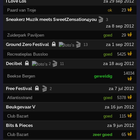
I Love Los
za 29 sep 2012
Paard van Troje
ok
23
🎬
Sneakerz Muzik meets SweetZensation4you
3
za 8 sep 2012
Zuiderpark Paviljoen
goed
29
🎬
Ground Zero Festival
za 1 sep 2012
13
Recreatieplas Bussloo
goed
5425
🎬
Decibel
za 18 aug 2012
2
11
14034
Beekse Bergen
geweldig
🎬
Free Festival
za 7 jul 2012
2
Atlantisstrand
goed
5378
Beukgevaar Ⅴ
za 16 jun 2012
Club Bazart
goed
115
Bits & Pieces
za 9 jun 2012
Club Bazart
zeer goed
65