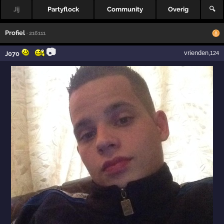
Jij
Partyflock
Community
Overig
🔍
Profiel
· 216111
📷
vrienden
J070
,124