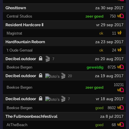
Ghosttown
za 30 sep 2017
Central Studios
zeer goed
750
Resident Hardcore Ⅱ
vr 29 sep 2017
Magistrat
ok
11
Hardfountain Reborn
za 23 sep 2017
't Oude Gemaal
ok
24
🎬
Decibel outdoor
zo 20 aug 2017
7
Beekse Bergen
geweldig
8725
🎬
Decibel outdoor
za 19 aug 2017
20
10231
Beekse Bergen
zeer goed
🎬
Decibel outdoor
vr 18 aug 2017
7
Beekse Bergen
goed
8602
The Fullmoonbeachfestival
za 8 jul 2017
AtTheBeach
goed
68