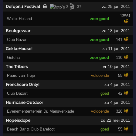
🎬
Defqon.1 Festival
za 25 jun 2011
2
37
13561
Walibi Holland
zeer goed
Beukgevaar
za 18 jun 2011
Club Bazart
zeer goed
141
GekkeHouse!
za 11 jun 2011
Gotcha
zeer goed
110
The Tribers
vr 10 jun 2011
Paard van Troje
voldoende
55
Frenchcore Only!
za 4 jun 2011
Club Bazart
goed
42
Hurricane Outdoor
za 4 jun 2011
Evenemententerrein Dr. Mansveltkade
voldoende
328
Nopeisdope
zo 22 mei 2011
Beach Bar & Club Barefoot
goed
55