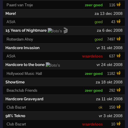
Paard van Troje
zeer goed
116
More!
za 13 dec 2008
AStA
goed
43
🎬
15 Years of Nightmare
za 6 dec 2008
Rotterdam Ahoy
goed
7497
Hardcore Invasion
vr 31 okt 2008
AStA
waardeloos
637
Hardcore to the bone
vr 24 okt 2008
Hollywood Music Hall
zeer goed
1182
Showtime
za 18 okt 2008
Beachclub Friends
zeer goed
292
Hardcore Graveyard
za 11 okt 2008
Club Bazart
ok
150
98% Tekno
vr 3 okt 2008
Club Bazart
waardeloos
10