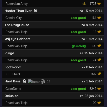
Rotterdam Ahoy
ok
1725
Harder Than Ever
za 15 mrt 2014
Condor City
zeer goed
164
The DrugHouse
za 8 mrt 2014
Paard van Troje
zeer goed
12
Wij zijn Gabbers
za 1 mrt 2014
Paard van Troje
geweldig
100
Purge
za 15 feb 2014
Paard van Troje
zeer goed
74
Footworxx
za 8 feb 2014
ICC Ghent
399
🎬
Hard Bass
za 1 feb 2014
13
GelreDome
zeer goed
5242
Delusion
za 25 jan 2014
Paard van Troje
99