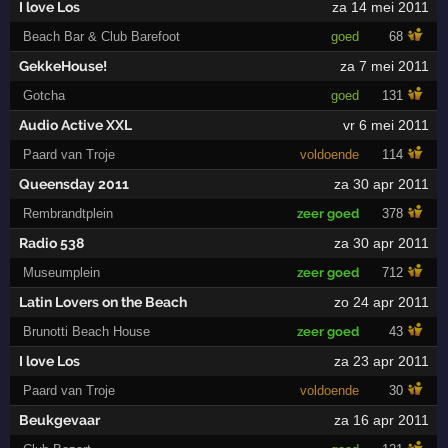
I love Los
za 14 mei 2011
Beach Bar & Club Barefoot
goed
68
GekkeHouse!
za 7 mei 2011
Gotcha
goed
131
Audio Active XXL
vr 6 mei 2011
Paard van Troje
voldoende
114
Queensday 2011
za 30 apr 2011
Rembrandtplein
zeer goed
378
Radio 538
za 30 apr 2011
Museumplein
zeer goed
712
Latin Lovers on the Beach
zo 24 apr 2011
Brunotti Beach House
zeer goed
43
I love Los
za 23 apr 2011
Paard van Troje
voldoende
30
Beukgevaar
za 16 apr 2011