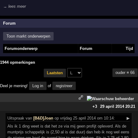
→ lees meer
Forum
Toon markt onderwerpen
Forumonderwerp
Forum
Tijd
1944 opmerkingen
ouder ≡ 66
Laatsten
Deel je mening!
Log in
of
registreer
+3
29 april 2014 20:21
Uitspraak
van
[B&D]Joan
op vrijdag 25 april 2014 om 10:14:
▶
Als ik 1 ding weet is dat het ze via mij geen profijt opleverd. Als de
muntprijs schappelijk is (2,50 al is dat duur) dan heb ik nog wel eens
de nijging om heel de avond bier te gaan drinken. Als je 2,75 of 2,80