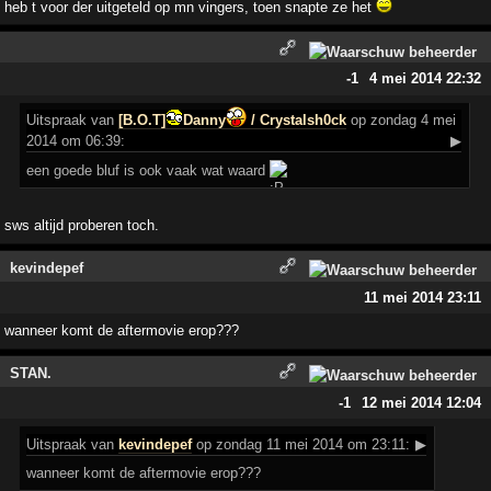
heb t voor der uitgeteld op mn vingers, toen snapte ze het
-1
4 mei 2014 22:32
Uitspraak
van
[B.O.T]
Danny
/ Crystalsh0ck
op zondag 4 mei
2014 om 06:39:
▶
een goede bluf is ook vaak wat waard
sws altijd proberen toch.
kevindepef
11 mei 2014 23:11
wanneer komt de aftermovie erop???
STAN.
-1
12 mei 2014 12:04
Uitspraak
van
kevindepef
op zondag 11 mei 2014 om 23:11:
▶
wanneer komt de aftermovie erop???