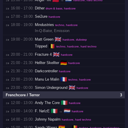
· live
hardcore, hard techno
16:00 - 17:00:
Dither
za 
drum & bass, hardcore
17:00 - 18:00:
Sei2ure
za 
hardcore
18:00 - 19:00:
Mindustries
za 
techno, hardcore
In-Q-Bator
,
Emission
🇬🇧
19:00 - 20:00:
Matt Green
za 
hardcore, dubstep
🇧🇪
Tripped
techno, hardcore, hard techno
🇬🇧
20:00 - 21:00:
Fracture 4
za 
hardcore
🇩🇪
21:00 - 21:30:
Hellter Skellter
za 
hardcore
21:30 - 22:00:
Darkcontroller
za 
hardcore
🇫🇷
22:00 - 23:00:
Manu Le Malin
za 
techno, hardcore
🇬🇧
23:00 - 00:00:
Simon Underground
za 
hardcore
Frenchcore / Terror
3
🇮🇹
12:00 - 13:00:
Andy The Core
za 
hardcore
🇮🇹
🇳🇱
13:00 - 14:00:
F. NøIzE
→
za 
hardcore
14:00 - 15:00:
Johnny Napalm
za 
hardcore, hard techno
🇪🇸
🇧🇪
15:00 - 16:00:
Sandy Warez
→
za 
techno, hardcore, hard techno