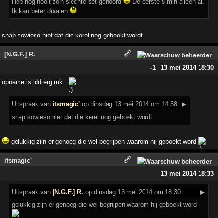
Heb nog nooit zo'n slechte set gehoord
De eerste 5 min alleen al.
Ik kan beter draaien
snap sowieso niet dat die kerel nog geboekt wordt
[N.G.F.] R.
-1
13 mei 2014 18:30
opname is idd erg ruk..
Uitspraak
van
itsmagic'
op dinsdag 13 mei 2014 om 14:58:
▶
snap sowieso niet dat die kerel nog geboekt wordt
gelukkig zijn er genoeg die wel begrijpen waarom hij geboekt word
itsmagic'
13 mei 2014 18:33
Uitspraak
van
[N.G.F.] R.
op dinsdag 13 mei 2014 om 18:30:
▶
gelukkig zijn er genoeg die wel begrijpen waarom hij geboekt word