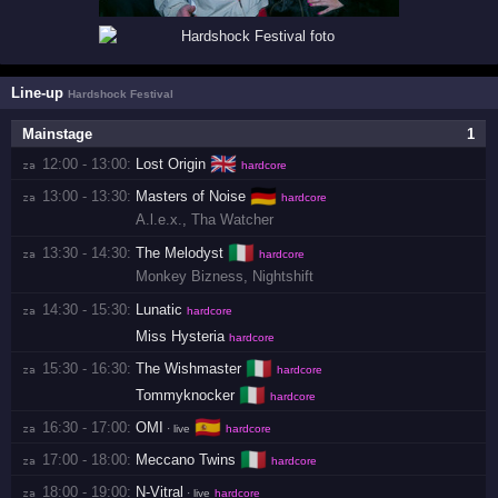
Line-up
Hardshock Festival
Mainstage
1
🇬🇧
12:00 - 13:00:
Lost Origin
za 
hardcore
🇩🇪
13:00 - 13:30:
Masters of Noise
za 
hardcore
A.l.e.x.
,
Tha Watcher
🇮🇹
13:30 - 14:30:
The Melodyst
za 
hardcore
Monkey Bizness
,
Nightshift
14:30 - 15:30:
Lunatic
za 
hardcore
Miss Hysteria
hardcore
🇮🇹
15:30 - 16:30:
The Wishmaster
za 
hardcore
🇮🇹
Tommyknocker
hardcore
🇪🇸
16:30 - 17:00:
OMI
za 
· live
hardcore
🇮🇹
17:00 - 18:00:
Meccano Twins
za 
hardcore
18:00 - 19:00:
N-Vitral
za 
· live
hardcore