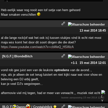
Heb eerlijk waar nog nooit een tof setje van hem gehoord
Maar smaken verschillen
13 mei 2014 18:45
al die lange rock(of wat het ook is) tussen stukjes vind ik echt niet mooi
maja wss komt het door dit soort dingen die die doet?
https://www.youtube.com/watch?v=cbWeQ_HSWzA
[N.G.F.] BlondeBitch
+1
-1
15 mei 2014 12:01
vond rob gee juist een van de leukste
optredens
van de avond..,
mja, als je alleen de set terug luistert en niet kijkt naar wat voor show en
beleving een DJ erbij geeft,
kan je veel DJ's wegstrepen...
aftermovie viel mij tegen, had er meer van verwacht.,, muziek niet echt
laatste aanpassing
15 mei 2014 12:02
[B.O.T]
Danny
/ Crystalsh0ck