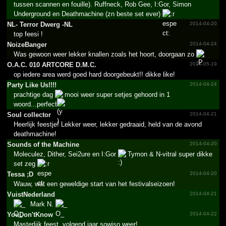
tussen scannen en fouille). Ruffneck, Rob Gee, I:Gor, Simon
Underground en Deathmachine (zn beste set ever)
NL- Terror Dwerg -NL
2014-04-20
top feesi !
NoizeBanger
2014-04-24
Was gewoon weer lekker knallen zoals het hoort, doorgaan zo
O.­A.­C.­ 010 ARTCORE D.­M.­C.­
2014-05-19
op iedere area werd goed hard doorgebeukt!! dikke like!
Party Like Us!!!!­
2014-04-24
prachtige dag
mooi weer super setjes gehoord in 1
woord...perfect
Soul collector
2014-04-21
Heerlijk feestje! Lekker weer, lekker gedraaid, held van de avond
deathmachine!
Sounds of the Machine
2014-04-20
Moleculez, Dither, Sei2ure en I:Gor
Tymon & N-vitral super dikke
set zeg
Tessa ;D
2014-04-20
Wauw, wat een geweldige start van het festivalseizoen!
VuistN­ederla­nd
2014-04-21
Mark N.
YouDon'tKnow
2014-04-22
Masterlijk feest, volgend jaar sowiso weer!