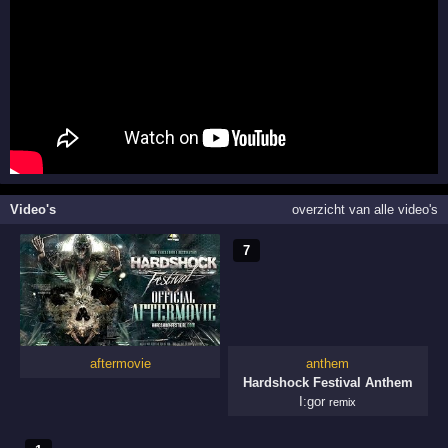
Video's
overzicht van alle video's
7
aftermovie
anthem
Hardshock Festival Anthem
I:gor
remix