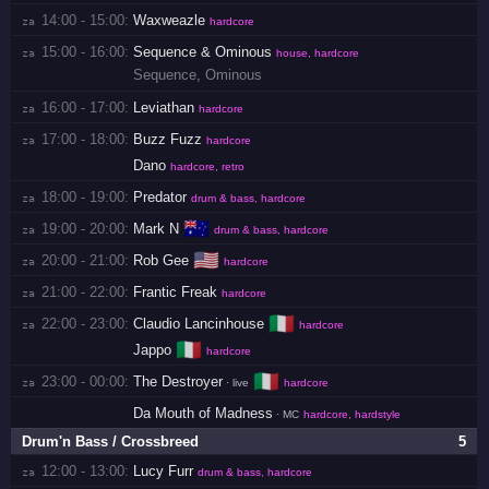
14:00 - 15:00:
Waxweazle
za 
hardcore
15:00 - 16:00:
Sequence & Ominous
za 
house, hardcore
Sequence
,
Ominous
16:00 - 17:00:
Leviathan
za 
hardcore
17:00 - 18:00:
Buzz Fuzz
za 
hardcore
Dano
hardcore, retro
18:00 - 19:00:
Predator
za 
drum & bass, hardcore
🇦🇺
19:00 - 20:00:
Mark N
za 
drum & bass, hardcore
🇺🇸
20:00 - 21:00:
Rob Gee
za 
hardcore
21:00 - 22:00:
Frantic Freak
za 
hardcore
🇮🇹
22:00 - 23:00:
Claudio Lancinhouse
za 
hardcore
🇮🇹
Jappo
hardcore
🇮🇹
23:00 - 00:00:
The Destroyer
za 
· live
hardcore
Da Mouth of Madness
· MC
hardcore, hardstyle
Drum'n Bass / Crossbreed
5
12:00 - 13:00:
Lucy Furr
za 
drum & bass, hardcore