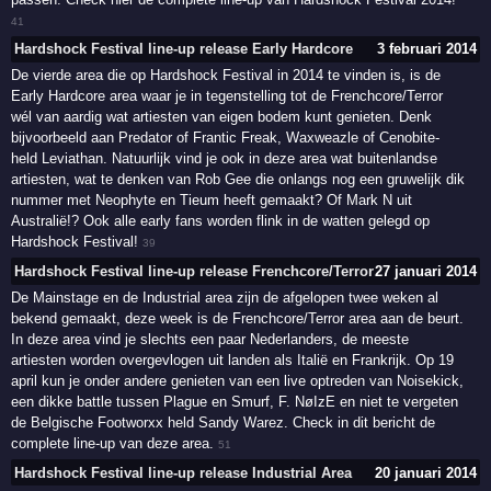
41
Hardshock Festival line-up release Early Hardcore
3 februari 2014
De vierde area die op Hardshock Festival in 2014 te vinden is, is de
Early Hardcore area waar je in tegenstelling tot de Frenchcore/Terror
wél van aardig wat artiesten van eigen bodem kunt genieten. Denk
bijvoorbeeld aan Predator of Frantic Freak, Waxweazle of Cenobite-
held Leviathan. Natuurlijk vind je ook in deze area wat buitenlandse
artiesten, wat te denken van Rob Gee die onlangs nog een gruwelijk dik
nummer met Neophyte en Tieum heeft gemaakt? Of Mark N uit
Australië!? Ook alle early fans worden flink in de watten gelegd op
Hardshock Festival!
39
Hardshock Festival line-up release Frenchcore/Terror
27 januari 2014
De Mainstage en de Industrial area zijn de afgelopen twee weken al
bekend gemaakt, deze week is de Frenchcore/Terror area aan de beurt.
In deze area vind je slechts een paar Nederlanders, de meeste
artiesten worden overgevlogen uit landen als Italië en Frankrijk. Op 19
april kun je onder andere genieten van een live optreden van Noisekick,
een dikke battle tussen Plague en Smurf, F. NøIzE en niet te vergeten
de Belgische Footworxx held Sandy Warez. Check in dit bericht de
complete line-up van deze area.
51
Hardshock Festival line-up release Industrial Area
20 januari 2014