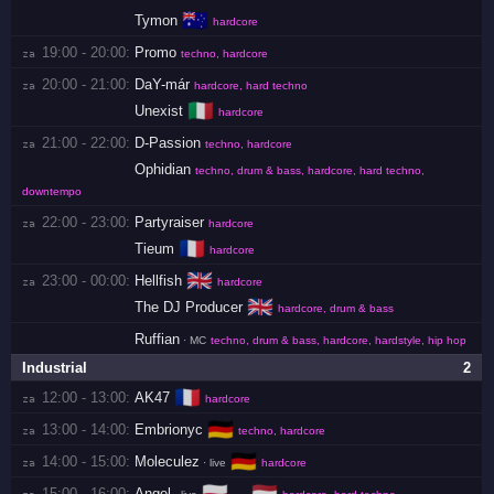
🇦🇺
Tymon
hardcore
19:00 - 20:00:
Promo
za 
techno, hardcore
20:00 - 21:00:
DaY-már
za 
hardcore, hard techno
🇮🇹
Unexist
hardcore
21:00 - 22:00:
D-Passion
za 
techno, hardcore
Ophidian
techno, drum & bass, hardcore, hard techno,
downtempo
22:00 - 23:00:
Partyraiser
za 
hardcore
🇫🇷
Tieum
hardcore
🇬🇧
23:00 - 00:00:
Hellfish
za 
hardcore
🇬🇧
The DJ Producer
hardcore, drum & bass
Ruffian
· MC
techno, drum & bass, hardcore, hardstyle, hip hop
Industrial
2
🇫🇷
12:00 - 13:00:
AK47
za 
hardcore
🇩🇪
13:00 - 14:00:
Embrionyc
za 
techno, hardcore
🇩🇪
14:00 - 15:00:
Moleculez
za 
· live
hardcore
🇵🇱
🇳🇱
15:00 - 16:00:
Angel
→
za 