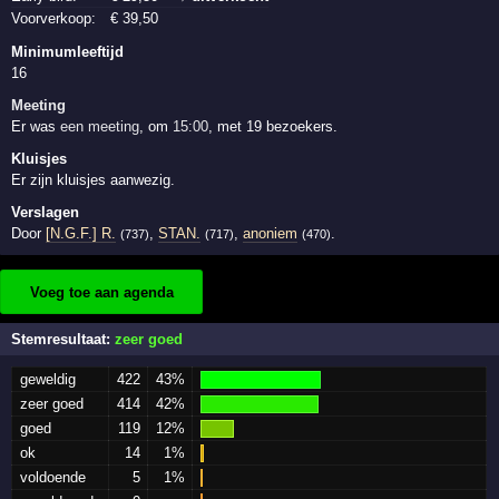
Voorverkoop:
€
39
,50
Minimumleeftijd
16
Meeting
Er was
een meeting
, om
15:00
, met 19 bezoekers.
Kluisjes
Er zijn kluisjes aanwezig.
Verslagen
Door
[N.G.F.] R.
,
STAN.
,
anoniem
.
(737)
(717)
(470)
Voeg toe aan agenda
Stemresultaat:
zeer goed
geweldig
422
43%
zeer goed
414
42%
goed
119
12%
ok
14
1%
voldoende
5
1%