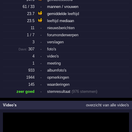
61 / 33
·
mannen / vrouwen
23.7
gemiddelde
leeftijd
23.5
leeftijd
mediaan
11
·
nieuwsberichten
1 / 7
·
forumonderwerpen
3
·
verslagen
307
·
foto's
Dave:
4
·
video's
1
·
meeting
933
·
albumfoto's
1944
·
opmerkingen
145
·
waarderingen
zeer goed
·
stemresultaat
(976 stemmen)
Video's
overzicht van alle video's