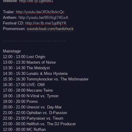
Website:
http://bit.ly/1gbfd8G
Trailer:
http://youtu.be/JfOtz9vkcQc
Anthem:
http://youtu.be/95VkgI74GxA
Festival CD:
http://on.fb.me/1gdNjYK
Promomixen:
soundcloud.com/hardshock
. . . . . . . . . . . . . . . . . . . . . . . . . . .
Mainstage
12:00 - 13:00 Lost Origin
13:00 - 13:30 Masters of Noise
13:30 - 14:30 The Melodyst
14:30 - 15:30 Lunatic & Miss Hysteria
15:30 - 16:30 Tommyknocker vs. The Wishmaster
16:30 - 17:00 LIVE: OMI
17:00 - 18:00 Meccano Twins
18:00 - 19:00 N-Vitral vs. Tymon
19:00 - 20:00 Promo
20:00 - 21:00 Unexist vs. Day-Mar
21:00 - 22:00 Ophidian vs. D-Passion
22:00 - 23:00 Partyraiser vs. Tieum
23:00 - 00:00 Hellfish vs. The DJ Producer
12:00 - 00:00 MC Ruffian