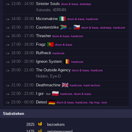
13:00 - 14:00:
Sinister Souls
za 
drum & bass, dubstep
Xaturate
,
4DRI4N
🇮🇹
14:00 - 15:00:
Micromakine
za 
drum & bass, hardcore
🇿🇦
🇨🇿
15:00 - 16:00:
Counterstrike
→
za 
drum & bass, dubstep, hardcore
16:00 - 17:00:
Thrasher
za 
drum & bass, hardcore
🇵🇹
17:00 - 18:00:
Fragz
za 
drum & bass
18:00 - 19:00:
Ruffneck
za 
hardcore
🇧🇪
19:00 - 20:00:
Igneon System
za 
hardcore
20:00 - 21:00:
The Outside Agency
za 
drum & bass, hardcore
Hidden
,
Eye-D
🇬🇧
21:00 - 22:00:
Deathmachine
za 
hardcore, hard techno
🇵🇱
22:00 - 23:00:
I:gor
za 
· live
hardcore, drum & bass
🇩🇪
23:00 - 00:00:
Detest
za 
drum & bass, hardcore, hip hop, rock
Statistieken
2825
bezoekers
1475
geïnteresseerd