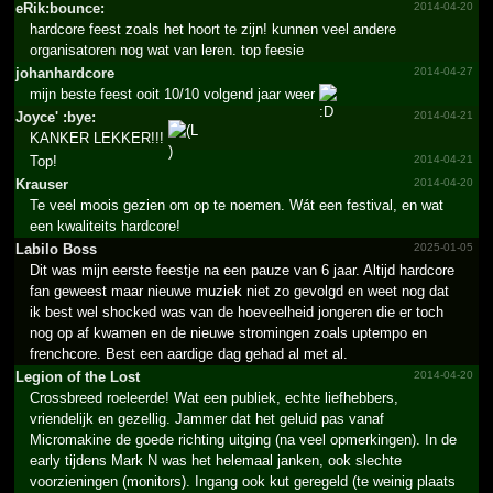
eRik:bounce:
2014-04-20
hardcore feest zoals het hoort te zijn! kunnen veel andere
organisatoren nog wat van leren. top feesie
johanh­ardcor­e
2014-04-27
mijn beste feest ooit 10/10 volgend jaar weer
Joyce' :bye:
2014-04-21
KANKER LEKKER!!!
Top!
2014-04-21
Krauser
2014-04-20
Te veel moois gezien om op te noemen. Wát een festival, en wat
een kwaliteits hardcore!
Labilo Boss
2025-01-05
Dit was mijn eerste feestje na een pauze van 6 jaar. Altijd hardcore
fan geweest maar nieuwe muziek niet zo gevolgd en weet nog dat
ik best wel shocked was van de hoeveelheid jongeren die er toch
nog op af kwamen en de nieuwe stromingen zoals uptempo en
frenchcore. Best een aardige dag gehad al met al.
Legion of the Lost
2014-04-20
Crossbreed roeleerde! Wat een publiek, echte liefhebbers,
vriendelijk en gezellig. Jammer dat het geluid pas vanaf
Micromakine de goede richting uitging (na veel opmerkingen). In de
early tijdens Mark N was het helemaal janken, ook slechte
voorzieningen (monitors). Ingang ook kut geregeld (te weinig plaats