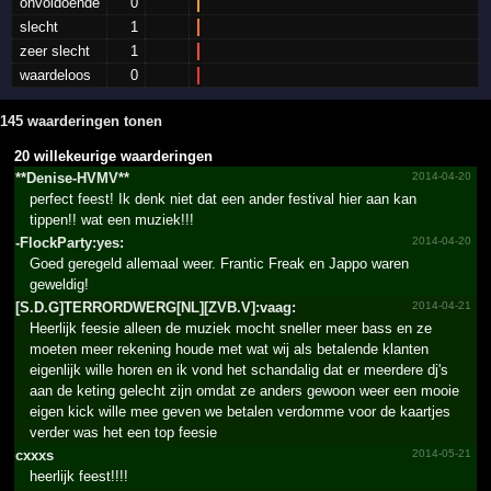
onvoldoende
0
slecht
1
zeer slecht
1
waardeloos
0
145 waarderingen tonen
20 willekeurige waarderingen
**­Denise-HVMV**­
2014-04-20
perfect feest! Ik denk niet dat een ander festival hier aan kan
tippen!! wat een muziek!!!
-FlockP­arty:y­es:
2014-04-20
Goed geregeld allemaal weer. Frantic Freak en Jappo waren
geweldig!
[S.­D.­G]TERR­ORDWER­G[NL][­ZVB.­V]:vaag:
2014-04-21
Heerlijk feesie alleen de muziek mocht sneller meer bass en ze
moeten meer rekening houde met wat wij als betalende klanten
eigenlijk wille horen en ik vond het schandalig dat er meerdere dj's
aan de keting gelecht zijn omdat ze anders gewoon weer een mooie
eigen kick wille mee geven we betalen verdomme voor de kaartjes
verder was het een top feesie
cxxxs
2014-05-21
heerlijk feest!!!!