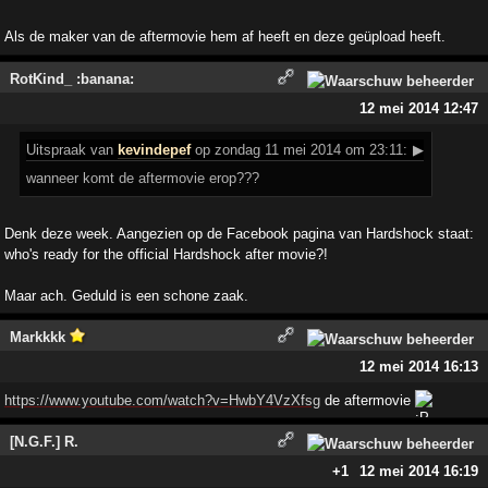
Als de maker van de aftermovie hem af heeft en deze geüpload heeft.
RotKind_ :banana:
12 mei 2014 12:47
Uitspraak
van
kevindepef
op zondag 11 mei 2014 om 23:11:
▶
wanneer komt de aftermovie erop???
Denk deze week. Aangezien op de Facebook pagina van Hardshock staat:
who's ready for the official Hardshock after movie?!
Maar ach. Geduld is een schone zaak.
Markkkk
12 mei 2014 16:13
https://www.youtube.com/watch?v=HwbY4VzXfsg
de aftermovie
[N.G.F.] R.
+1
12 mei 2014 16:19