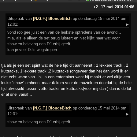
+2
17 mei 2014 01:06
Uitspraak
van
[N.G.F.] BlondeBitch
op donderdag 15 mei 2014 om
12:01:
▶
vond rob gee juist een van de leukste optredens van de avond..,
mja, als je alleen de set terug luistert en niet kijkt naar wat voor
show en beleving een DJ erbij geeft,
kan je veel DJ's wegstrepen...
tja als je een set spint wat de hele tijd dit aanneemt : 1 lekkere track , 2
kuttracks, 1 lekkere track ,2 kuttracks (ongeveer dan he) dan word ik er
niet echt warm van...hij is een entertainer want hij maakt er wel altijd een
leuke "show" omheen, maar ik kom voor de muziek en doordat hij de hele
tijd afwisseld tussen vette tracks en kuttracks(voor mij dan ) dan is de lol
er al snel vanaf...
Uitspraak
van
[N.G.F.] BlondeBitch
op donderdag 15 mei 2014 om
12:01:
▶
show en beleving een DJ erbij geeft,