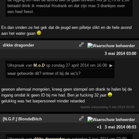
betaald drink ik meestal frisdrank en dat zijn max 3 drankjes over
een heel feest.
En dan vinden ze het gek dat de jeugd een pilletje slikt en de hele avond
aan het water gaan
dikke dragonder
3 mei 2014 03:00
Uitspraak
van
M.o.D
op zondag 27 april 2014 om 16:08:
▶
waar gebeurde dit? entree of bij de wc's?
gewoon allemaal mongolen, kreeg geen stempel om drank te halen bij de
ingang omdat ik geen ID bij me had. Ben je fucking 32 jaar
gelukkig was het barpersoneel minder retarded
laatste aanpassing
3 mei 2014 03:00
[N.G.F.] BlondeBitch
+1
3 mei 2014 08:03
Uitspraak
van
dikke dragonder
op zaterdag 3 mei 2014 om 03:00: