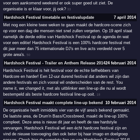
voor een aankomend weekend er ook super goed uit ziet. De
organisatie is er klaar voor, jij ook?
33
Hardshock Festival timetable en festivalupdate
7 april 2014
Met nog een kleine twee weken te gaan maakt de hardcore-scene zich
op voor een dag die mensen niet snel zullen vergeten. Op 19 april staat
namelijk de derde editie van Hardshock Festival op de agenda én wat
voor een editie! Hardshock Festival is een 100% hardcore festival met
dit jaar meer dan 75 internationale DJ's en live acts verdeeld over 5
grote area's.
50
Hardshock Festival - Trailer en Anthem Release 2014
24 februari 2014
Hardshock Festival is hét festival voor de echte liefhebbers van
Hardcore en harder! Een 12-uur durend festival dat anders wil zijn dan
andere festivals en zich vooral wil onderscheiden van de rest. You
name it, we changed it, met als uitblinker een line-up die nu al wordt
bestempeld als beste hardcore festival line-up ooit.
18
Hardshock Festival maakt complete line-up bekend
10 februari 2014
De organisatie heeft inmiddels vier van de vijf area's bekend gemaakt.
De laatste area, de Drum'n Bass/Crossbreed, maakt de line-up 100%
compleet. Deze area is nieuw dit jaar en heeft de raw hardstyle
vervangen. Hardshock Festival wil een écht hardcore festival zijn en
vind de nieuwe toevoeging dan ook beter bij haar imago en doelgroep
passen. Check hier de complete line-up van Hardshock Festival 2014!