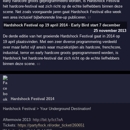
early hardcore groots geprogrammeerd worden, is Hardshock Festival
hét hardcore-festival wat zich richt op de echte liefhebbers binnen deze
scene. Net zoals voorgaande jaren gaat Hardshock Festival elke week
een area inclusief bijbehorende line-up publiceren.
57
Hardshock Festival op 19 april 2014 · Early Bird start 7 december
25 november 2013
De derde editie van het groeiende Hardshock Festival gaat in 2014 op
19 april plaatsvinden. Met een zeer diverse programmering verdeeld
over maar liefst vijf area's waar muziekstijlen als hardcore, frenchcore,
industrial, terror en early hardcore groots geprogrammeerd worden, is
Hardshock het hardcore-festival dat zich richt op de echte liefhebbers
binnen deze scene.
93
Hardshock Festival 2014
Hardshock Festival > Your Underground Destination!
Aftermovie 2013:
http://bit.ly/Ict7eA
Tickets:
https://partyflock.nl/order_ticket/260651