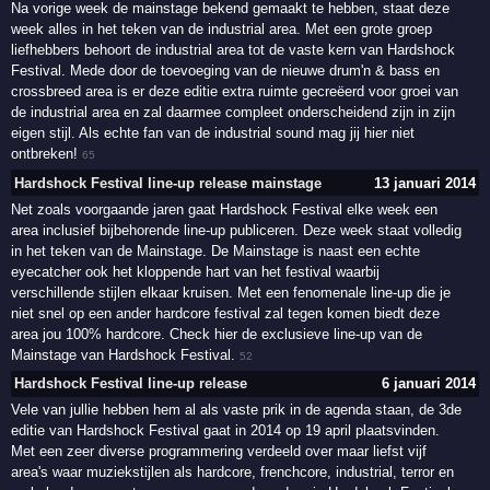
Na vorige week de mainstage bekend gemaakt te hebben, staat deze
week alles in het teken van de industrial area. Met een grote groep
liefhebbers behoort de industrial area tot de vaste kern van Hardshock
Festival. Mede door de toevoeging van de nieuwe drum'n & bass en
crossbreed area is er deze editie extra ruimte gecreëerd voor groei van
de industrial area en zal daarmee compleet onderscheidend zijn in zijn
eigen stijl. Als echte fan van de industrial sound mag jij hier niet
ontbreken!
65
Hardshock Festival line-up release mainstage
13 januari 2014
Net zoals voorgaande jaren gaat Hardshock Festival elke week een
area inclusief bijbehorende line-up publiceren. Deze week staat volledig
in het teken van de Mainstage. De Mainstage is naast een echte
eyecatcher ook het kloppende hart van het festival waarbij
verschillende stijlen elkaar kruisen. Met een fenomenale line-up die je
niet snel op een ander hardcore festival zal tegen komen biedt deze
area jou 100% hardcore. Check hier de exclusieve line-up van de
Mainstage van Hardshock Festival.
52
Hardshock Festival line-up release
6 januari 2014
Vele van jullie hebben hem al als vaste prik in de agenda staan, de 3de
editie van Hardshock Festival gaat in 2014 op 19 april plaatsvinden.
Met een zeer diverse programmering verdeeld over maar liefst vijf
area's waar muziekstijlen als hardcore, frenchcore, industrial, terror en