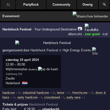
Jij
Partyflock
Community
Overig
🔍
Evenement
📷
Hardshock Festival
·
Your Underground Destination
× 4
album
·
zeer goed
·
ical
,933
georganiseerd door
Hardshock Festival
⊂
High Energy Events
zaterdag 19 april 2014
12:00
–
00:00
Wijthmenerplas
(buiten)
Zalnéweg 102
Zwolle
🇳🇱
Nederland
hardcore
,
industrial hardcore
,
terror
,
frenchcore
,
drum &
× 50
× 33
× 27
× 15
bass
,
early hardcore
,
crossbreed
,
early rave
× 14
× 6
× 5
× 1
Tickets & prijzen
Hardshock Festival
Early bird:
€
29
,50
→ uitverkocht