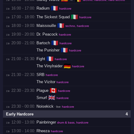
🇫🇷
16:00 - 17:00:
Radium
za 
hardcore
🇮🇹
17:00 - 18:00:
The Sickest Squad
za 
hardcore
🇫🇷
18:00 - 19:00:
Maissouille
za 
techno, hardcore
19:00 - 20:00:
Dr. Peacock
za 
hardcore
🇫🇷
20:00 - 21:00:
Bartoch
za 
hardcore
🇫🇷
The Punisher
hardcore
🇫🇷
21:00 - 21:30:
Fight
za 
hardcore
🇩🇪
The Vinylraider
hardcore
21:30 - 22:30:
SRB
za 
hardcore
The Vizitor
hardcore
🇨🇦
22:30 - 23:30:
Plague
za 
hardcore
🇬🇧
Smurf
hardcore
23:30 - 00:00:
Noisekick
za 
· live
hardcore
Early Hardcore
4
12:00 - 13:00:
Painbringer
za 
drum & bass, hardcore
13:00 - 14:00:
Rheeza
za 
hardcore