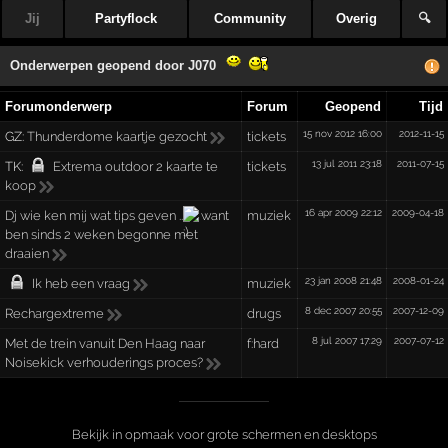
Jij
Partyflock
Community
Overig
🔍
Onderwerpen geopend door
J070
Forumonderwerp
Forum
Geopend
Tijd
15 nov 2012 16:00
2012-11-15
GZ:
Thunderdome kaartje gezocht
tickets
13 jul 2011 23:18
2011-07-15
TK:
Extrema outdoor 2 kaarte te
tickets
koop
16 apr 2009 22:12
2009-04-18
Dj wie ken mij wat tips geven ..
want
muziek
ben sinds 2 weken begonne met
draaien
23 jan 2008 21:48
2008-01-24
Ik heb een vraag
muziek
8 dec 2007 20:55
2007-12-09
Rechargextreme
drugs
8 jul 2007 17:29
2007-07-12
Met de trein vanuit Den Haag naar
f:hard
Noisekick verhouderings proces?
Bekijk in opmaak voor grote schermen en desktops