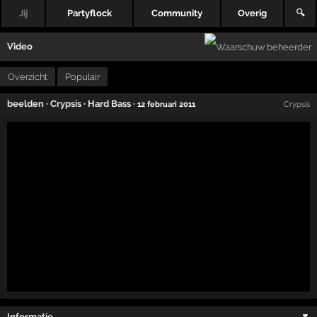
Jij
Partyflock
Community
Overig
🔍
Video
Overzicht
Populair
beelden
·
Crypsis
·
Hard Bass
·
12 februari 2011
Crypsis
Informatie …
▼