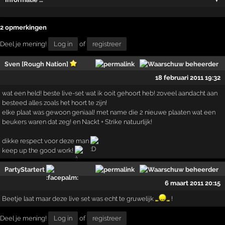
2 opmerkingen
Deel je mening!
Log in
of
registreer
Sven [Rough Nation]
18 februari 2011 19:32
wat een held! beste live-set wat ik ooit gehoort heb! zoveel aandacht aan
besteed alles zoals het hoort te zijn!
elke plaat was gewoon geniaal! met name die 2 nieuwe plaaten wat een
beukers waren dat zeg! en Nackt + Strike natuurlijk!
dikke respect voor deze man
keep up the good work!
PartyStartert
6 maart 2011 20:15
Beetje laat maar deze live set was echt te gruwelijk
!
Deel je mening!
Log in
of
registreer