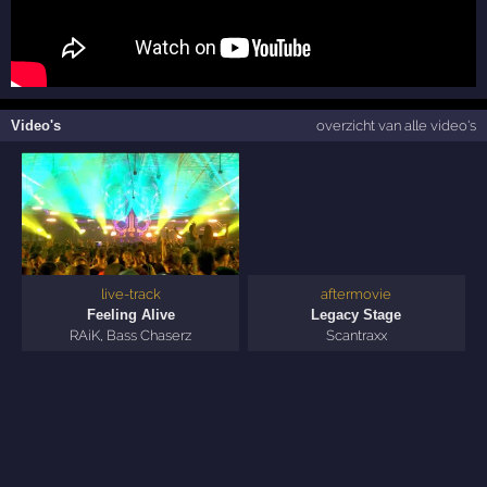
Video's
overzicht van alle video's
live-track
aftermovie
Feeling Alive
Legacy Stage
RAiK
,
Bass Chaserz
Scantraxx