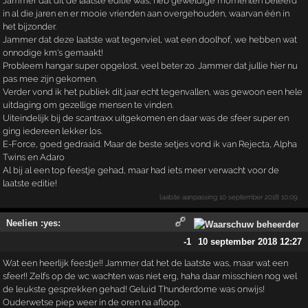
Jammer dat dit de laatste editie was, heb geweldige momenten beleefd
in al die jaren en er mooie vrienden aan overgehouden, waarvan één in
het bijzonder.
Jammer dat deze laatste wat tegenviel, wat een doolhof, we hebben wat
onnodige km's gemaakt!
Probleem hangar super opgelost, veel beter zo. Jammer dat jullie hier nu
pas mee zijn gekomen.
Verder vond ik het publiek dit jaar echt tegenvallen, was gewoon een hele
uitdaging om gezellige mensen te vinden.
Uiteindelijk bij de scantraxx uitgekomen en daar was de sfeer super en
ging iedereen lekker los.
E-Force, goed gedraaid. Maar de beste setjes vond ik van Rejecta, Alpha
Twins en Adaro
Al bij al een top feestje gehad, maar had iets meer verwacht voor de
laatste editie!
laatste aanpassing
10 september 2018 10:09
Neelien :yes:
-1
10 september 2018 12:27
Wat een heerlijk feestje!! Jammer dat het de laatste was, maar wat een
sfeer!! Zelfs op de wc wachten was niet erg, haha daar misschien nog wel
de leukste gesprekken gehad! Geluid Thunderdome was onwijs!
Ouderwetse piep weer in de oren na afloop.