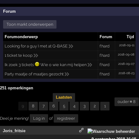
Forum
Toon markt onderwerpen
Forumonderwerp
Forum
Tijd
2018-09-11
Looking for a guy I met at Q-BASE
f:hard
2018-09-08
1 ticket te koop
f:hard
2018-09-07
Ik zoek 3 tickets
Wie o wie kan mij helpen
f:hard
2018-08-23
Party maatje of maatjes gezocht
f:hard
251 opmerkingen
Laatsten
ouder ≡ 8
9
8
7
6
5
4
3
2
1
Deel je mening!
Log in
of
registreer
Joris_fritsie