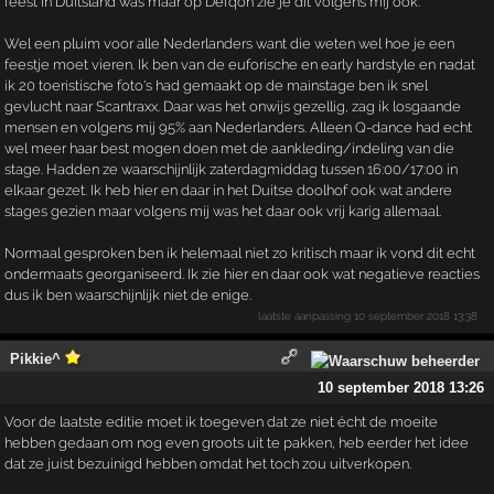
feest in Duitsland was maar op Defqon zie je dit volgens mij ook.
Wel een pluim voor alle Nederlanders want die weten wel hoe je een
feestje moet vieren. Ik ben van de euforische en early hardstyle en nadat
ik 20 toeristische foto's had gemaakt op de mainstage ben ik snel
gevlucht naar Scantraxx. Daar was het onwijs gezellig, zag ik losgaande
mensen en volgens mij 95% aan Nederlanders. Alleen Q-dance had echt
wel meer haar best mogen doen met de aankleding/indeling van die
stage. Hadden ze waarschijnlijk zaterdagmiddag tussen 16:00/17:00 in
elkaar gezet. Ik heb hier en daar in het Duitse doolhof ook wat andere
stages gezien maar volgens mij was het daar ook vrij karig allemaal.
Normaal gesproken ben ik helemaal niet zo kritisch maar ik vond dit echt
ondermaats georganiseerd. Ik zie hier en daar ook wat negatieve reacties
dus ik ben waarschijnlijk niet de enige.
laatste aanpassing
10 september 2018 13:38
Pikkie^
10 september 2018 13:26
Voor de laatste editie moet ik toegeven dat ze niet écht de moeite
hebben gedaan om nog even groots uit te pakken, heb eerder het idee
dat ze juist bezuinigd hebben omdat het toch zou uitverkopen.