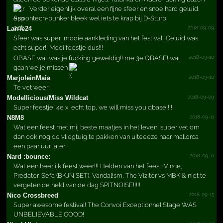
Verder eigenlijk overal een fijne sfeer en snoeihard geluid.
Spoontech-bunker bleek wel iets te krap bij D-Sturb
2018-09-09
Larrie24
Sfeer was super.. mooie aankleding van het festival.. Geluid was
echt super!! Mooi feestje dus!!!
2018-09-10
QBASE wat was je fucking geweldig!! me 3e QBASE! wat
gaan we je missen
2018-09-10
Marjol­einMai­a
Te vet weer!
2018-09-09
Modell­icious­/­Miss Wildcat
Super feestje, 4e x, echt top, we will miss you qbase!!!!!
2018-09-11
N8M8
Wat een feest met mij beste maatjes in het leven, super vet om
dan ook nog de vliegtuig te pakken van uiteeeze naar mallorca
een paar uur later
2018-09-11
Nard :bounce:
Wat een heerlijk feest weer!!! Helden van het feest: Vince,
Predator, Sefa (BKJN SET), Vandal!sm, The Vizitor vs MBK & niet te
vergeten de held van de dag SPITNOISE!!!!!
2018-09-15
Nico Crossbreed
Super awesome festival! The Convoi Exceptionnel Stage WAS
UNBELIEVABLE GOOD!