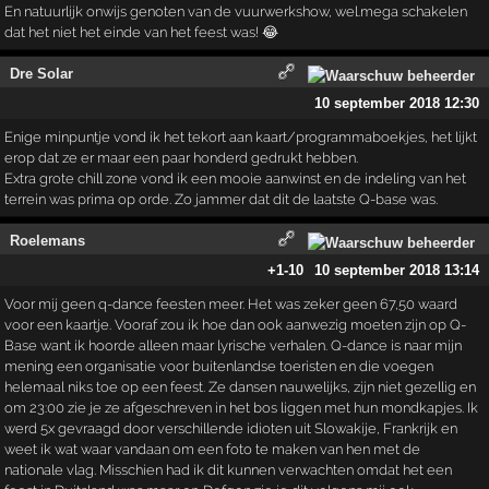
En natuurlijk onwijs genoten van de vuurwerkshow, wel.mega schakelen
dat het niet het einde van het feest was! 😂
Dre Solar
10 september 2018 12:30
Enige minpuntje vond ik het tekort aan kaart/programmaboekjes, het lijkt
erop dat ze er maar een paar honderd gedrukt hebben.
Extra grote chill zone vond ik een mooie aanwinst en de indeling van het
terrein was prima op orde. Zo jammer dat dit de laatste Q-base was.
Roelemans
+1
-10
10 september 2018 13:14
Voor mij geen q-dance feesten meer. Het was zeker geen 67,50 waard
voor een kaartje. Vooraf zou ik hoe dan ook aanwezig moeten zijn op Q-
Base want ik hoorde alleen maar lyrische verhalen. Q-dance is naar mijn
mening een organisatie voor buitenlandse toeristen en die voegen
helemaal niks toe op een feest. Ze dansen nauwelijks, zijn niet gezellig en
om 23:00 zie je ze afgeschreven in het bos liggen met hun mondkapjes. Ik
werd 5x gevraagd door verschillende idioten uit Slowakije, Frankrijk en
weet ik wat waar vandaan om een foto te maken van hen met de
nationale vlag. Misschien had ik dit kunnen verwachten omdat het een