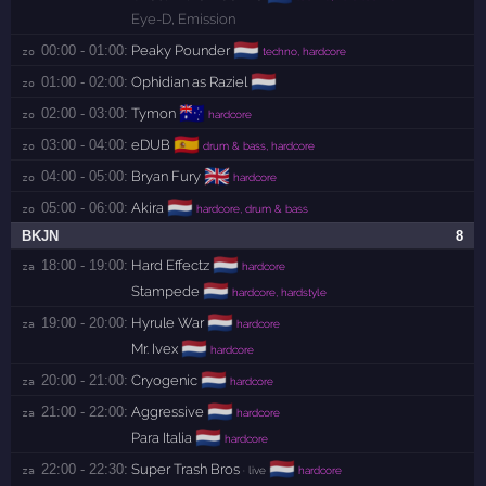
Eye-D
,
Emission
🇳🇱
00:00 - 01:00:
Peaky Pounder
zo 
techno, hardcore
🇳🇱
01:00 - 02:00:
Ophidian as Raziel
zo 
🇦🇺
02:00 - 03:00:
Tymon
zo 
hardcore
🇪🇸
03:00 - 04:00:
eDUB
zo 
drum & bass, hardcore
🇬🇧
04:00 - 05:00:
Bryan Fury
zo 
hardcore
🇳🇱
05:00 - 06:00:
Akira
zo 
hardcore, drum & bass
BKJN
8
🇳🇱
18:00 - 19:00:
Hard Effectz
za 
hardcore
🇳🇱
Stampede
hardcore, hardstyle
🇳🇱
19:00 - 20:00:
Hyrule War
za 
hardcore
🇳🇱
Mr. Ivex
hardcore
🇳🇱
20:00 - 21:00:
Cryogenic
za 
hardcore
🇳🇱
21:00 - 22:00:
Aggressive
za 
hardcore
🇳🇱
Para Italia
hardcore
🇳🇱
22:00 - 22:30:
Super Trash Bros
za 
· live
hardcore