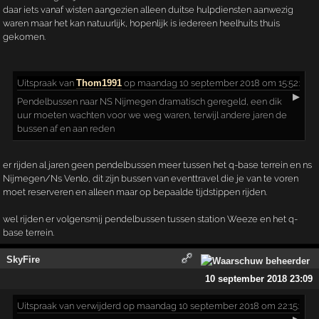
daar iets vanaf wisten aangezien alleen duitse hulpdiensten aanwezig
waren maar het kan natuurlijk, hopenlijk is iedereen heelhuits thuis
gekomen.
Uitspraak
van
Thom1991
op maandag 10 september 2018 om 15:52:
▶
Pendelbussen naar NS Nijmegen dramatisch geregeld, een dik
uur moeten wachten voor we weg waren, terwijl andere jaren de
bussen af en aan reden
er rijden al jaren geen pendelbussen meer tussen het q-base terrein en ns
Nijmegen/Ns Venlo, dit zijn bussen van eventtravel die je van te voren
moet reserveren en alleen maar op bepaalde tijdstippen rijden.
wel rijden er volgensmij pendelbussen tussen station Weeze en het q-
base terrein.
SkyFire
10 september 2018 23:09
Uitspraak
van verwijderd op maandag 10 september 2018 om 22:15: