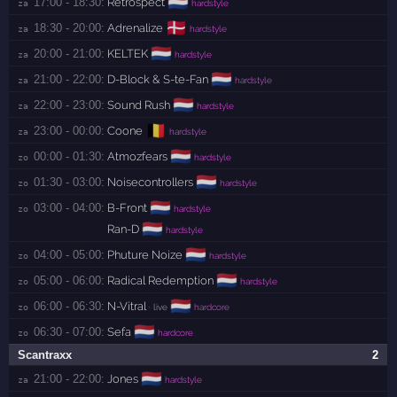
🇳🇱
17:00 - 18:30:
Retrospect
za 
hardstyle
🇩🇰
18:30 - 20:00:
Adrenalize
za 
hardstyle
🇳🇱
20:00 - 21:00:
KELTEK
za 
hardstyle
🇳🇱
21:00 - 22:00:
D-Block & S-te-Fan
za 
hardstyle
🇳🇱
22:00 - 23:00:
Sound Rush
za 
hardstyle
🇧🇪
23:00 - 00:00:
Coone
za 
hardstyle
🇳🇱
00:00 - 01:30:
Atmozfears
zo 
hardstyle
🇳🇱
01:30 - 03:00:
Noisecontrollers
zo 
hardstyle
🇳🇱
03:00 - 04:00:
B-Front
zo 
hardstyle
🇳🇱
Ran-D
hardstyle
🇳🇱
04:00 - 05:00:
Phuture Noize
zo 
hardstyle
🇳🇱
05:00 - 06:00:
Radical Redemption
zo 
hardstyle
🇳🇱
06:00 - 06:30:
N-Vitral
zo 
· live
hardcore
🇳🇱
06:30 - 07:00:
Sefa
zo 
hardcore
Scantraxx
2
🇳🇱
21:00 - 22:00:
Jones
za 
hardstyle