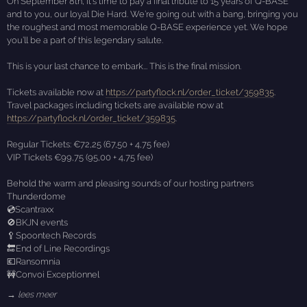
On September 8th, it’s time to pay a final tribute to 15 years of Q-BASE
and to you, our loyal Die Hard. We’re going out with a bang, bringing you
the roughest and most memorable Q-BASE experience yet. We hope
you’ll be a part of this legendary salute.
This is your last chance to embark... This is the final mission.
Tickets available now at
https://partyflock.nl/order_ticket/359835
.
Travel packages including tickets are available now at
https://partyflock.nl/order_ticket/359835
.
Regular Tickets: €72,25 (67,50 + 4,75 fee)
VIP Tickets €99,75 (95,00 + 4,75 fee)
Behold the warm and pleasing sounds of our hosting partners
Thunderdome
💿Scantraxx
🚫BKJN events
🥄Spoontech Records
🔚End of Line Recordings
💶Ransomnia
🚧Convoi Exceptionnel
→ lees meer