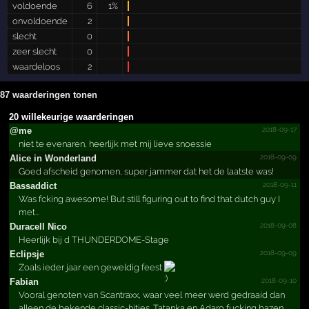
voldoende
6
1%
onvoldoende
2
slecht
0
zeer slecht
0
waardeloos
2
87 waarderingen tonen
20 willekeurige waarderingen
2018-09-17
@me
niet te evenaren, heerlijk met mij lieve snoessie
2018-09-09
Alice in Wonderland
Goed afscheid genomen, super jammer dat het de laatste was!
2018-09-11
Bassaddict
Was fcking awesome! But still figuring out to find that dutch guy I
met...
2018-09-08
Duracell Nico
Heerlijk bij d THUNDERDOME-Stage
2018-09-09
Eclipsje
Zoals ieder jaar een geweldig feest
2018-09-10
Fabian
Vooral genoten van Scantraxx, waar veel meer werd gedraaid dan
alleen de bekende classic-hitjes. Tatanka en Adaro fucking bazen