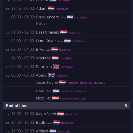
🇳🇱
22:45 - 00:00:
Adaro
za 
hardstyle
🇳🇱
00:00 - 01:00:
Frequencerz
zo 
· live
hardstyle
Faistos
🇳🇱
01:00 - 02:00:
Bass Chaserz
zo 
hardstyle
🇳🇱
02:00 - 02:30:
Hard Driver
zo 
· live
hardstyle
🇳🇱
02:30 - 04:00:
E-Force
zo 
hardstyle
🇳🇱
04:00 - 05:00:
Warface
zo 
hardstyle
🇬🇧
05:00 - 06:00:
Rebelion
zo 
hardstyle
🇬🇧
06:00 - 07:00:
Apexx
zo 
hardstyle
🇳🇱
Jason Payne
hardcore, hardstyle, dubstep
🇳🇱
Livid
· MC
hardcore, hardstyle
🇳🇱
Nolz
· MC
hardcore, hardstyle
End of Line
5
🇳🇱
18:00 - 18:30:
Magnificent
za 
hardstyle
🇳🇱
18:30 - 19:00:
Badfellas
za 
hardstyle
🇳🇱
19:00 - 20:00:
Artifact
za 
hardstyle