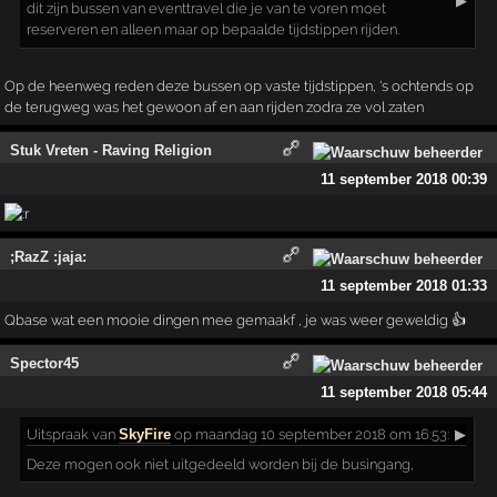
▶
dit zijn bussen van eventtravel die je van te voren moet
reserveren en alleen maar op bepaalde tijdstippen rijden.
Op de heenweg reden deze bussen op vaste tijdstippen, 's ochtends op
de terugweg was het gewoon af en aan rijden zodra ze vol zaten
Stuk Vreten - Raving Religion
11 september 2018 00:39
;RazZ :jaja:
11 september 2018 01:33
Qbase wat een mooie dingen mee gemaakf , je was weer geweldig 👍
Spector45
11 september 2018 05:44
Uitspraak
van
SkyFire
op maandag 10 september 2018 om 16:53:
▶
Deze mogen ook niet uitgedeeld worden bij de busingang,