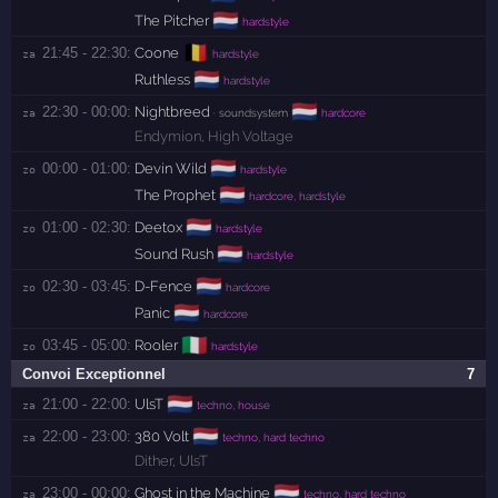
🇳🇱
The Pitcher
hardstyle
🇧🇪
21:45 - 22:30:
Coone
za 
hardstyle
🇳🇱
Ruthless
hardstyle
🇳🇱
22:30 - 00:00:
Nightbreed
za 
· soundsystem
hardcore
Endymion
,
High Voltage
🇳🇱
00:00 - 01:00:
Devin Wild
zo 
hardstyle
🇳🇱
The Prophet
hardcore, hardstyle
🇳🇱
01:00 - 02:30:
Deetox
zo 
hardstyle
🇳🇱
Sound Rush
hardstyle
🇳🇱
02:30 - 03:45:
D-Fence
zo 
hardcore
🇳🇱
Panic
hardcore
🇮🇹
03:45 - 05:00:
Rooler
zo 
hardstyle
Convoi Exceptionnel
7
🇳🇱
21:00 - 22:00:
UlsT
za 
techno, house
🇳🇱
22:00 - 23:00:
380 Volt
za 
techno, hard techno
Dither
,
UlsT
🇳🇱
23:00 - 00:00:
Ghost in the Machine
za 
techno, hard techno