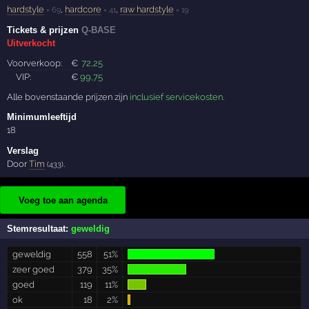
hardstyle
,
hardcore
,
raw hardstyle
× 69
× 41
× 19
Tickets & prijzen
Q-BASE
Uitverkocht
Voorverkoop:
€
72
,25
VIP:
€
99
,75
Alle bovenstaande prijzen zijn
inclusief servicekosten
.
Minimumleeftijd
18
Verslag
Door
Tim
.
(433)
Voeg toe aan agenda
Stemresultaat:
geweldig
geweldig
558
51%
zeer goed
379
35%
goed
119
11%
ok
18
2%