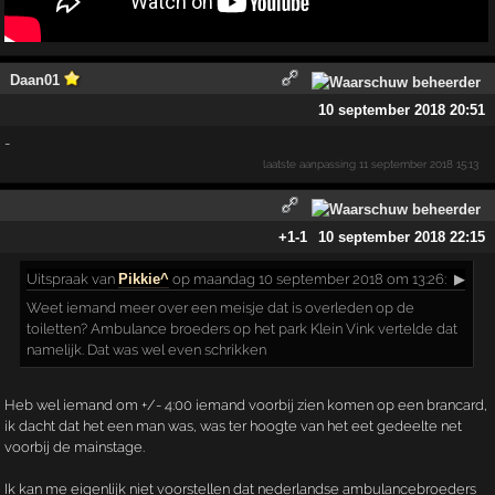
Daan01
10 september 2018 20:51
-
laatste aanpassing
11 september 2018 15:13
+1
-1
10 september 2018 22:15
Uitspraak
van
Pikkie^
op maandag 10 september 2018 om 13:26:
▶
Weet iemand meer over een meisje dat is overleden op de
toiletten? Ambulance broeders op het park Klein Vink vertelde dat
namelijk. Dat was wel even schrikken
Heb wel iemand om +/- 4:00 iemand voorbij zien komen op een brancard,
ik dacht dat het een man was, was ter hoogte van het eet gedeelte net
voorbij de mainstage.
Ik kan me eigenlijk niet voorstellen dat nederlandse ambulancebroeders