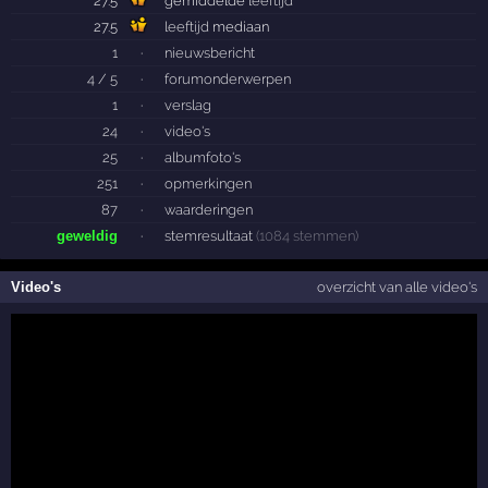
27.5
gemiddelde
leeftijd
27.5
leeftijd
mediaan
1
·
nieuwsbericht
4 / 5
·
forumonderwerpen
1
·
verslag
24
·
video's
25
·
albumfoto's
251
·
opmerkingen
87
·
waarderingen
geweldig
·
stemresultaat
(1084 stemmen)
Video's
overzicht van alle video's