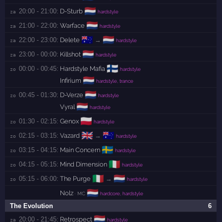
🇳🇱
20:00 - 21:00:
D-Sturb
za 
hardstyle
🇳🇱
21:00 - 22:00:
Warface
za 
hardstyle
🇦🇺
🇳🇱
22:00 - 23:00:
Delete
→
za 
hardstyle
🇳🇱
23:00 - 00:00:
Killshot
za 
hardstyle
🇫🇮
00:00 - 00:45:
Hardstyle Mafia
zo 
hardstyle
🇳🇱
Infirium
hardstyle, trance
🇳🇱
00:45 - 01:30:
D-Verze
zo 
hardstyle
🇳🇱
Vyral
hardstyle
🇵🇱
01:30 - 02:15:
Genox
zo 
hardstyle
🇬🇧
🇦🇺
02:15 - 03:15:
Vazard
→
zo 
hardstyle
🇸🇪
03:15 - 04:15:
Main Concern
zo 
hardstyle
🇮🇹
04:15 - 05:15:
Mind Dimension
zo 
hardstyle
🇮🇹
🇳🇱
05:15 - 06:00:
The Purge
→
zo 
hardstyle
🇳🇱
Nolz
· MC
hardcore, hardstyle
The Evolution
6
🇳🇱
20:00 - 21:45:
Retrospect
za 
hardstyle