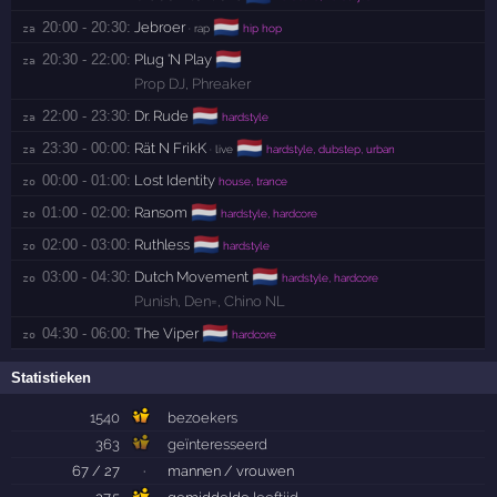
🇳🇱
20:00 - 20:30:
Jebroer
za 
· rap
hip hop
🇳🇱
20:30 - 22:00:
Plug 'N Play
za 
Prop DJ
,
Phreaker
🇳🇱
22:00 - 23:30:
Dr. Rude
za 
hardstyle
🇳🇱
23:30 - 00:00:
Rät N FrikK
za 
· live
hardstyle, dubstep, urban
00:00 - 01:00:
Lost Identity
zo 
house, trance
🇳🇱
01:00 - 02:00:
Ransom
zo 
hardstyle, hardcore
🇳🇱
02:00 - 03:00:
Ruthless
zo 
hardstyle
🇳🇱
03:00 - 04:30:
Dutch Movement
zo 
hardstyle, hardcore
Punish
,
Den=
,
Chino NL
🇳🇱
04:30 - 06:00:
The Viper
zo 
hardcore
Statistieken
1540
bezoekers
363
geïnteresseerd
67 / 27
·
mannen / vrouwen