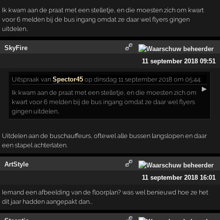
Ik kwam aan de praat met een stelletje, en die moesten zich om kwart
voor 6 melden bij de bus ingang omdat ze daar wel flyers gingen
uitdelen..
SkyFire
11 september 2018 09:51
Uitspraak
van
Spector45
op dinsdag 11 september 2018 om 05:44:
▶
Ik kwam aan de praat met een stelletje, en die moesten zich om
kwart voor 6 melden bij de bus ingang omdat ze daar wel flyers
gingen uitdelen..
Uitdelen aan de buschauffeurs, oftewel alle bussen langslopen en daar
een stapel achterlaten.
ArtStyle
11 september 2018 16:01
Iemand een afbeelding van de floorplan? was wel benieuwd hoe ze het
dit jaar hadden aangepakt dan...