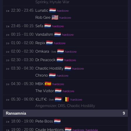
Sprinky
,
Hyrule War
🇳🇱
22:30 - 23:45:
Lunatic
za 
hardcore
🇺🇸
Rob Gee
hardcore
🇳🇱
23:45 - 00:15:
Sefa
za 
hardcore
🇳🇱
00:15 - 01:00:
Vandal!sm
zo 
hardcore
🇳🇱
01:00 - 02:00:
Repix
zo 
hardcore
🇳🇱
02:00 - 02:30:
Omkara
zo 
· live
hardcore
🇳🇱
02:30 - 03:30:
Dr. Peacock
zo 
hardcore
🇳🇱
03:30 - 04:30:
Chaotic Hostility
zo 
hardcore
🇳🇱
Chrono
hardcore
🇪🇸
04:30 - 05:30:
MBK
zo 
hardcore
🇳🇱
The Vizitor
hardcore
🇳🇱
🇧🇪
05:30 - 06:00:
€LIT€
zo 
· live
hardcore
Angernoizer
,
DRS
,
Chaotic Hostility
Ransamnia
9
🇳🇱
18:00 - 19:00:
Pete Boss
za 
🇳🇱
19:00 - 20:00:
Crude Intentions
za 
hardcore, hardstyle