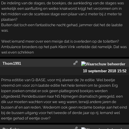
De indeling van de stages, de boekjes, de aankleding van de stages was
werkelijk een aanfluiting en welke knakworst krijgt het verzonnen om in
het midden van de scantraxx stage een pilaar van 2 meter bij 2 meter te
plaatsen?
Buiten dat toch een fantastische nacht gehad, jammer dat het de laatste
was.
Weet iemand meer over een meisje dat is overleden op de toiletten?
Ambulance broeders op het park Klein Vink vertelde dat namelijk. Dat was
wel even schrikken
Thom1991
10 september 2018 15:52
Prima edititie van Q-BASE, voor mij alweer de 7e editie. Wel beetje
vreemd om voor zo'n laatste editie het hele terrein om te gooien. Erg
lopen zoeken omdat er ook geen plattegrond boekjes werden
uitgedeeld. Pendelbussen naar NS Nijmegen dramatisch geregeld, een
dik uur moeten wachten voor we weg waren, terwijl andere jaren de
bussen af en aan reden.. Wederom ook geen reclame boekje aan het eind
bij de bussen uitgang voor het tweede of derde jaar op rij. Iemand wel
eentje gehad of eentje over?