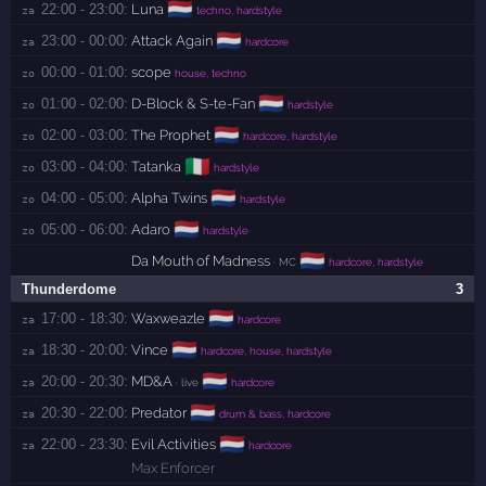
🇳🇱
22:00 - 23:00:
Luna
za 
techno, hardstyle
🇳🇱
23:00 - 00:00:
Attack Again
za 
hardcore
00:00 - 01:00:
scope
zo 
house, techno
🇳🇱
01:00 - 02:00:
D-Block & S-te-Fan
zo 
hardstyle
🇳🇱
02:00 - 03:00:
The Prophet
zo 
hardcore, hardstyle
🇮🇹
03:00 - 04:00:
Tatanka
zo 
hardstyle
🇳🇱
04:00 - 05:00:
Alpha Twins
zo 
hardstyle
🇳🇱
05:00 - 06:00:
Adaro
zo 
hardstyle
🇳🇱
Da Mouth of Madness
· MC
hardcore, hardstyle
Thunderdome
3
🇳🇱
17:00 - 18:30:
Waxweazle
za 
hardcore
🇳🇱
18:30 - 20:00:
Vince
za 
hardcore, house, hardstyle
🇳🇱
20:00 - 20:30:
MD&A
za 
· live
hardcore
🇳🇱
20:30 - 22:00:
Predator
za 
drum & bass, hardcore
🇳🇱
22:00 - 23:30:
Evil Activities
za 
hardcore
Max Enforcer