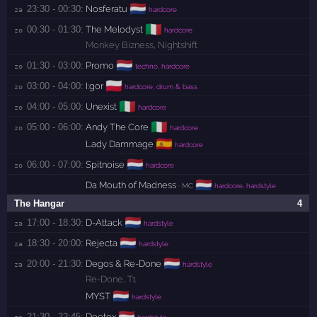
🇳🇱
23:30 - 00:30:
Nosferatu
za 
hardcore
🇮🇹
00:30 - 01:30:
The Melodyst
zo 
hardcore
Monkey Bizness
,
Nightshift
🇳🇱
01:30 - 03:00:
Promo
zo 
techno, hardcore
🇵🇱
03:00 - 04:00:
I:gor
zo 
hardcore, drum & bass
🇮🇹
04:00 - 05:00:
Unexist
zo 
hardcore
🇮🇹
05:00 - 06:00:
Andy The Core
zo 
hardcore
🇪🇸
Lady Dammage
hardcore
🇳🇱
06:00 - 07:00:
Spitnoise
zo 
hardcore
🇳🇱
Da Mouth of Madness
· MC
hardcore, hardstyle
The Hangar
4
🇳🇱
17:00 - 18:30:
D-Attack
za 
hardstyle
🇳🇱
18:30 - 20:00:
Rejecta
za 
hardstyle
🇳🇱
20:00 - 21:30:
Degos & Re-Done
za 
hardstyle
Re-Done
,
T1
🇳🇱
MYST
hardstyle
🇳🇱
21:30 - 22:45:
Deetox
za 
hardstyle