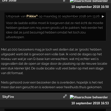
Dre Solar
10 september 2018 16:50
Uitspraak
van
Pikkie^
op maandag 10 september 2018 om 13:26:
▶
Voor de laatste editie moet ik toegeven dat ze niet écht de moeite
hebben gedaan om nog even groots uit te pakken, heb eerder het
idee dat ze juist bezuinigd hebben omdat het toch zou
uitverkopen.
Met 40.000 bezoekers mag je toch wel stellen dat ze 'groots' hebben
uitgepakt want dat is gewoon een volle bak. Ik vond de stages op het
niveau van wat je van Q-base kan verwachten, wat mij echter wel is
opgevallen dat de open air stage door de plaatsing op de nieuwe locatie
een stuk kleiner lijkt. De oude locatie vult veel beter op met een stage
van dit formaat.
Niets gehoord over een bezoeker die is overleden, hopelijk is het niet
meer dan een gerucht en is iedereen weer heelhuids thuis gekomen.
SkyFire
10 september 2018 16:53