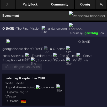
Jij
Partyflock
Community
Overig
🔍
Evenement
Q-BASE
·
The Final Mission
q-dance.com
album
·
geweldig
·
ical
,25
georganiseerd door
Q-BASE
⊂
Q-dance
hosts:
Scantraxx
,
Thunderdome
,
End of Line
,
Convoi
Exceptionnel
,
BKJN
,
Spoontech Records
,
Ransomnia
afbeeldingen aanpassen
zaterdag 8 september 2018
17:00
–
07:00
Airport Weeze
(buiten)
Flughafen-Ring 60
Weeze
🇩🇪
Duitsland