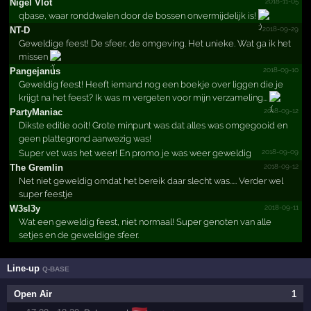
2018-11-05
Nigel Vlot
qbase, waar ronddwalen door de bossen onvermijdelijk is!
2018-09-29
NT-D
Geweldige feest! De sfeer, de omgeving. Het unieke. Wat ga ik het
missen
2018-09-10
Pangejanus
Geweldig feest! Heeft iemand nog een boekje over liggen die je
krijgt na het feest? Ik was m vergeten voor mijn verzameling...
2018-09-12
PartyManiac
Dikste editie ooit! Grote minpunt was dat alles was omgegooid en
geen plattegrond aanwezig was!
2018-09-09
Super vet was het weer! En promo je was weer geweldig
2018-09-12
The Gremlin
Net niet geweldig omdat het bereik daar slecht was..... Verder wel
super feestje
2018-09-11
W3sl3y
Wat een geweldig feest, niet normaal! Super genoten van alle
setjes en de geweldige sfeer.
Line-up
Q-BASE
Open Air
1