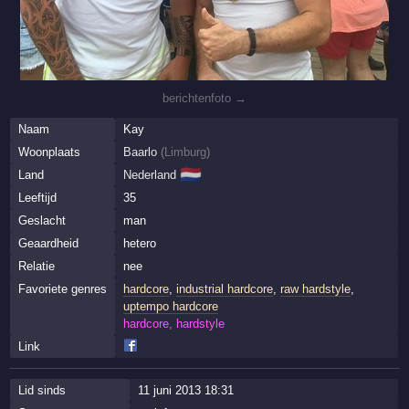
berichtenfoto →
Naam
Kay
Woonplaats
Baarlo
(
Limburg
)
🇳🇱
Land
Nederland
Leeftijd
35
Geslacht
man
Geaardheid
hetero
Relatie
nee
Favoriete genres
hardcore
,
industrial hardcore
,
raw hardstyle
,
uptempo hardcore
hardcore, hardstyle
Link
Lid sinds
11 juni 2013 18:31