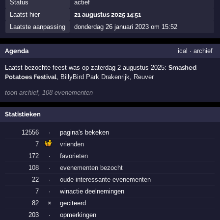
Status
actief
Laatst hier
21 augustus 2025 14:51
Laatste aanpassing
donderdag 26 januari 2023 om 15:52
Agenda
ical
·
archief
Laatst bezochte feest was op zaterdag 2 augustus 2025:
Smashed
Potatoes Festival
,
BillyBird Park Drakenrijk
,
Reuver
toon archief, 108 evenementen
Statistieken
12556
·
pagina's bekeken
7
vrienden
172
·
favorieten
108
·
evenementen bezocht
22
·
oude interessante evenementen
7
·
winactie deelnemingen
82
×
geciteerd
203
·
opmerkingen