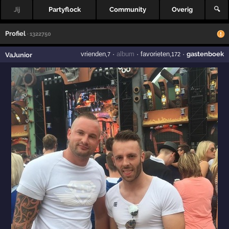
Jij
Partyflock
Community
Overig
🔍
Profiel
· 1322750
vrienden
·
album
·
favorieten
·
gastenboek
VaJunior
,7
,172