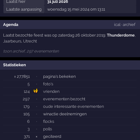
Laatst hier
31 juli 2026
Laatste aanpassing
woensdag 15 mei 2024 om 13:11
Agenda
ical
·
archief
Laatst bezochte feest was op zaterdag 26 oktober 2019:
Thunderdome
,
Jaarbeurs
,
Utrecht
toon archief, 297 evenementen
Statistieken
± 277851
·
pagina's bekeken
5
·
foto's
124
vrienden
297
·
evenementen bezocht
179
·
oude interessante evenementen
105
·
winactie deelnemingen
6
·
flocks
3
·
polls
371
×
geciteerd