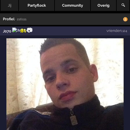
Jij
Partyflock
Community
Overig
🔍
Profiel
· 216111
📷
vrienden
J070
,124