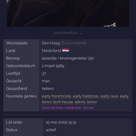
berichtenfoto →
Woonplaats
Den Haag
(
Zuid-Holland
)
🇳🇱
Land
Nederland
Beroep
lassertje + levensgenieter zijn
Geboortedatum
1 maart 1989
Leeftijd
37
Geslacht
man
Geaardheid
hetero
Favoriete genres
early frenchcore
,
early hardcore
,
early rave
,
early
terror
,
tech house
,
tekno
,
terror
hard techno, hardcore, house
Lid sinds
15 mei 2005 15:31
Status
actief