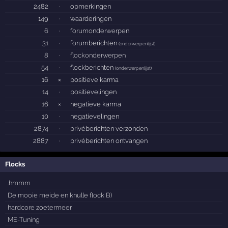
2482
·
opmerkingen
149
·
waarderingen
6
·
forumonderwerpen
31
·
forumberichten
(
onderwerpenlijst
)
8
·
flockonderwerpen
54
·
flockberichten
(
onderwerpenlijst
)
16
×
positieve karma
14
·
positievelingen
16
×
negatieve karma
10
·
negatievelingen
2874
·
privéberichten verzonden
2887
·
privéberichten ontvangen
Flocks
.hmmm
De mooie meide en knulle flock B)
hardcore zoetermeer
ME-Tuning