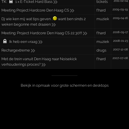
2011-02-04
TK:
1 x E-Ticket Hard Bass
tickets
2009-09-19
Meeting Project Hardcore Den Haag CS
f:hard
2009-04-16
Dj wie ken mij wat tips geven ..
want ben sinds 2
muziek
weken begonne met draaien
2008-09-17
Meeting: Project Hardcore Den Haag CS 22.30!!!
f:hard
2008-01-23
Ik heb een vraag
muziek
2007-12-08
Rechargextreme
drugs
2007-07-08
Met de trein vanuit Den Haag naar Noisekick
f:hard
verhouderings proces?
Bekijk in opmaak voor grote schermen en desktops