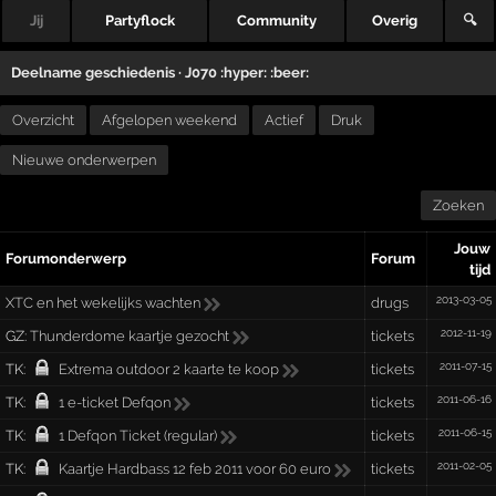
Jij
Partyflock
Community
Overig
🔍
Deelname geschiedenis ·
J070 :hyper: :beer:
Overzicht
Afgelopen weekend
Actief
Druk
Nieuwe onderwerpen
Zoeken
Jouw
Forumonderwerp
Forum
tijd
2013-03-05
XTC en het wekelijks wachten
drugs
2012-11-19
GZ:
Thunderdome kaartje gezocht
tickets
2011-07-15
TK:
Extrema outdoor 2 kaarte te koop
tickets
2011-06-16
TK:
1 e-ticket Defqon
tickets
2011-06-15
TK:
1 Defqon Ticket (regular)
tickets
2011-02-05
TK:
Kaartje Hardbass 12 feb 2011 voor 60 euro
tickets