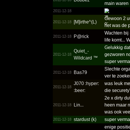
main waren s
2011-12-18
Gewoon 2 uur
[M]irthe^(L)
2011-12-18
het was de p
Wachten bij 
P@rick
2011-12-18
life komt... 
Gelukkig dat
Quiet_­
gezworen noo
2011-12-18
Wildcard ™
super vermaa
Slechte orga
Bas79
2011-12-18
ver te zoeke
J070 :hyper:
was leuk met
2011-12-18
:beer:
die securety
2e x dirty d
Lin...
heen maar ni
2011-12-18
was ook veel
stardust (k)
super verma
2011-12-18
enige positi