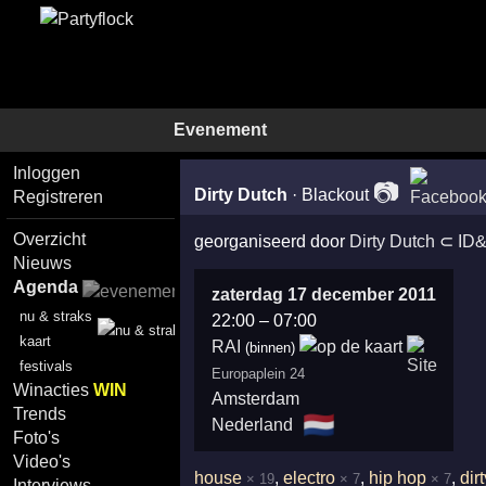
Evenement
Inloggen
📷
Dirty Dutch
·
Blackout
Registreren
Overzicht
georganiseerd door
Dirty Dutch
⊂
ID
Nieuws
Agenda
zaterdag 17 december 2011
nu & straks
22:00
–
07:00
kaart
RAI
(binnen)
festivals
Europaplein 24
Winacties
WIN
Amsterdam
Trends
🇳🇱
Nederland
Foto's
Video's
house
,
electro
,
hip hop
,
dir
× 19
× 7
× 7
Interviews