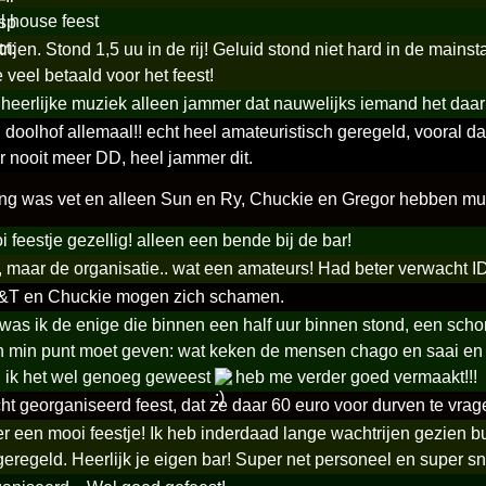
l house feest
ijen. Stond 1,5 uu in de rij! Geluid stond niet hard in de mains
e veel betaald voor het feest!
 heerlijke muziek alleen jammer dat nauwelijks iemand het daa
doolhof allemaal!! echt heel amateuristisch geregeld, vooral da
 nooit meer DD, heel jammer dit.
ing was vet en alleen Sun en Ry, Chuckie en Gregor hebben muzi
 feestje gezellig! alleen een bende bij de bar!
, maar de organisatie.. wat een amateurs! Had beter verwacht 
ID&T en Chuckie mogen zich schamen.
 was ik de enige die binnen een half uur binnen stond, een s
n min punt moet geven: wat keken de mensen chago en saai en d
d ik het wel genoeg geweest
heb me verder goed vermaakt!!!
ht georganiseerd feest, dat ze daar 60 euro voor durven te vrag
 een mooi feestje! Ik heb inderdaad lange wachtrijen gezien bu
eregeld. Heerlijk je eigen bar! Super net personeel en super s