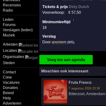
Recensies
Tickets & prijs
Dirty Dutch
Radio
Voorverkoop:
€
57
,50
Leden
?
Minimumleeftijd
Forums
18
Verslagen (leden)
Muziek
Verslag
Door
anoniem
.
(805)
Artiesten
Locaties
Organisaties
Voeg toe aan agenda
Steden
Misschien ook interessant
Contact
Crew
Vacatures
Fruta Fresco
Donaties
7 augustus 2026 23:30
Beleid
Bitterzoet
,
Amsterdam
Help
Adverteren