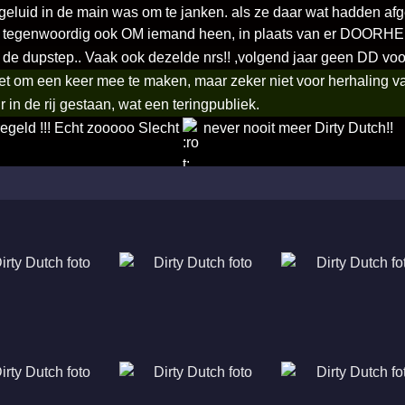
 geluid in de main was om te janken. als ze daar wat hadden af
n tegenwoordig ook OM iemand heen, in plaats van er DOORH
e dupstep.. Vaak ook dezelde nrs!! ,volgend jaar geen DD voor
t om een keer mee te maken, maar zeker niet voor herhaling vat
 in de rij gestaan, wat een teringpubliek.
regeld !!! Echt zooooo Slecht
never nooit meer Dirty Dutch!!