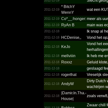
Slecht georg
2011-12-19
*­ BitchY
wat een KUT
2011-12-19
WennY
Co*__­:honger:
meer als uur 
2011-12-19
RyAn B
main was ec
2011-12-19
Ik snap al h
2011-12-18
HCDenise,,
Vond het opz
2011-12-18
Vond het een
KeJo
2011-12-18
herhallingen
mellviiin
Ik heb me e
2011-12-18
Roxxz
Geluid klote
2011-12-18
geslaagd fee
2011-12-18
rogerthat
Vreselijk sl
2011-12-18
Dirty Dutch 
AndyW
2011-12-18
wachtrijen w
|Damir.­In.­Tha.­
zoals verw8,
2011-12-18
House|
Zwaar chill 
Bobbez
2011-12-18