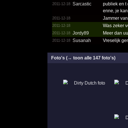
Sarcastic
publiek en t
2011-12-18
enne, je ka
Jammer van d
2011-12-18
Was zeker ve
2011-12-18
Jordy89
Meer dan uur
2011-12-18
Susanah
Vreselijk ge
2011-12-18
Foto's (→ toon alle 147 foto's)