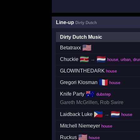
Line-up
Dirty Dutch
Dirty Dutch Music
🇺🇸
Betatraxx
🇸🇷
🇳🇱
Chuckie
→
house, urban, dru
GLOWINTHEDARK
house
🇫🇷
Gregori Klosman
house
🇦🇺
Knife Party
dubstep
Gareth McGrillen
,
Rob Swire
🇵🇭
🇳🇱
Laidback Luke
→
house
Mitchell Niemeyer
house
🇺🇸
Ruckus
house