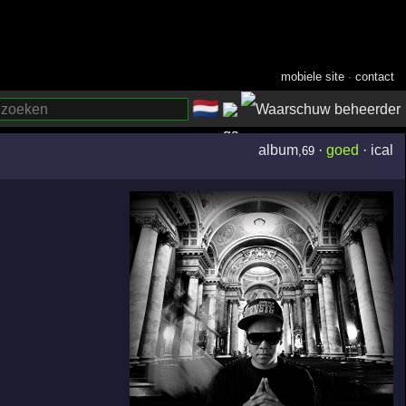
mobiele site
·
contact
🇳🇱
­
album
·
goed
·
ical
,69