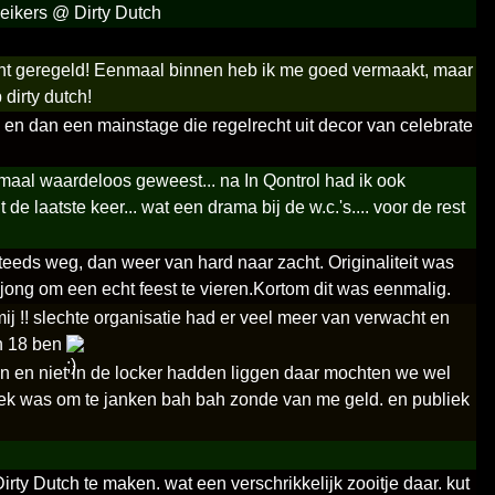
zeikers @ Dirty Dutch
echt geregeld! Eenmaal binnen heb ik me goed vermaakt, maar
 dirty dutch!
 en dan een mainstage die regelrecht uit decor van celebrate
emaal waardeloos geweest... na In Qontrol had ik ook
de laatste keer... wat een drama bij de w.c.'s.... voor de rest
steeds weg, dan weer van hard naar zacht. Originaliteit was
 jong om een echt feest te vieren.Kortom dit was eenmalig.
j !! slechte organisatie had er veel meer van verwacht en
an 18 ben
den en niet in de locker hadden liggen daar mochten we wel
uziek was om te janken bah bah zonde van me geld. en publiek
ty Dutch te maken. wat een verschrikkelijk zooitje daar. kut