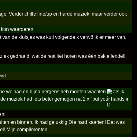
tage. Verder chille line/up en harde muziek. maar verder ook
r kon waarderen.
t van de kluisjes was kut! volgende x verw8 ik er meer van,
ek gedraaid, wat de rest liet horen was één bak ellende!!
ID&T
chone wc had en bijna nergens heb moeten wachten
als ik
e muziek had iets beter gemogen na 2 x "put your hands in
en!
iten en binnen. Ik had gelukkig Die hard kaarten! Dat was
nel! Mijn complimenten!