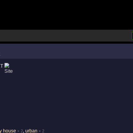
&T
ty house
,
urban
× 2
× 2