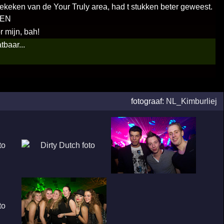
gekeken van de Your Truly area, had t stukken beter geweest.
EEN
 mijn, bah!
baar...
fotograaf:
NL_Kimburliej