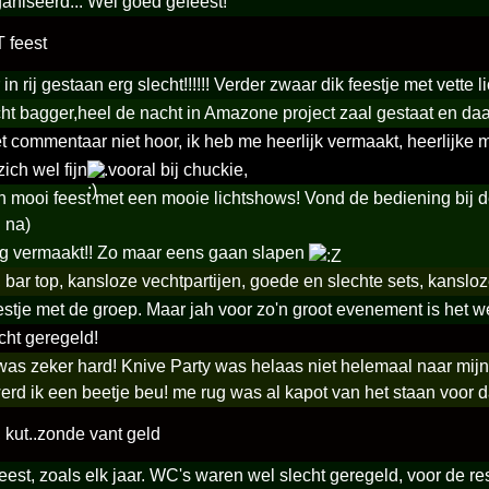
aniseerd... Wel goed gefeest!
 feest
in rij gestaan erg slecht!!!!!! Verder zwaar dik feestje met vette
ht bagger,heel de nacht in Amazone project zaal gestaat en da
et commentaar niet hoor, ik heb me heerlijk vermaakt, heerlijke 
ich wel fijn
.vooral bij chuckie,
 mooi feest met een mooie lichtshows! Vond de bediening bij d
 na)
rg vermaakt!! Zo maar eens gaan slapen
, bar top, kansloze vechtpartijen, goede en slechte sets, kanslo
stje met de groep. Maar jah voor zo'n groot evenement is het w
echt geregeld!
was zeker hard! Knive Party was helaas niet helemaal naar mijn
erd ik een beetje beu! me rug was al kapot van het staan voor d
 kut..zonde vant geld
feest, zoals elk jaar. WC's waren wel slecht geregeld, voor de res