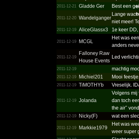
Gladde Ger
Best een gei
2011-12-21
Lange wachtr
Wandelganger
2011-12-20
niet meer! T
AliceGlassx3
1e keer DD,
2011-12-19
Het was een 
MCGL
2011-12-19
anders never
Falloney Raw
Led verlicht
2011-12-19
House Events
machtig mooi
2011-12-19
Michiel201
Mooi feestje
2011-12-19
TiMOTHYb
Vreselijk. 
2011-12-19
Volgens mij
Jolanda
dan toch ee
2011-12-19
the air" von
Nicky(F)
wat een slec
2011-12-19
Het was weer
Markkie1979
2011-12-19
weer super g