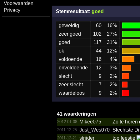
Voorwaarden
Privacy
Stemresultaat:
goed
geweldig
60
16%
zeer goed
102
27%
goed
117
31%
ok
44
12%
voldoende
16
4%
onvoldoende
12
3%
slecht
9
2%
zeer slecht
7
2%
waardeloos
9
2%
41 waarderingen
Mikee075
Zo te horen 
2012-01-08
Just_Wes070
Slechtste D
2011-12-25
strijder
top feestje
2011-12-21