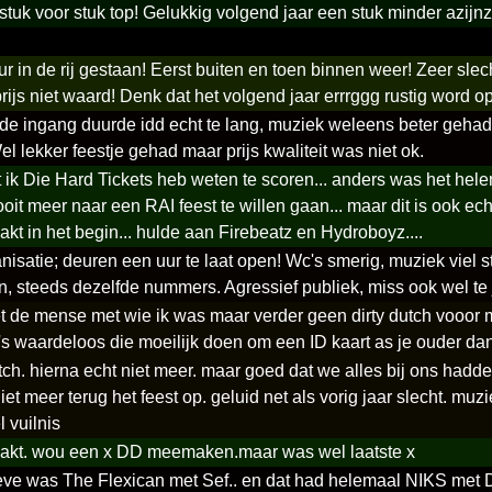
tuk voor stuk top! Gelukkig volgend jaar een stuk minder azijn
 in de rij gestaan! Eerst buiten en toen binnen weer! Zeer sl
rijs niet waard! Denk dat het volgend jaar errrggg rustig word op
de ingang duurde idd echt te lang, muziek weleens beter gehad
Wel lekker feestje gehad maar prijs kwaliteit was niet ok.
 ik Die Hard Tickets heb weten te scoren... anders was het hel
it meer naar een RAI feest te willen gaan... maar dit is ook echt 
kt in het begin... hulde aan Firebeatz en Hydroboyz....
nisatie; deuren een uur te laat open! Wc's smerig, muziek viel 
n, steeds dezelfde nummers. Agressief publiek, miss ook wel te
 de mense met wie ik was maar verder geen dirty dutch vooor mi
's waardeloos die moeilijk doen om een ID kaart as je ouder d
utch. hierna echt niet meer. maar goed dat we alles bij ons had
et meer terug het feest op. geluid net als vorig jaar slecht. m
 vuilnis
akt. wou een x DD meemaken.maar was wel laatste x
eve was The Flexican met Sef.. en dat had helemaal NIKS met Dir