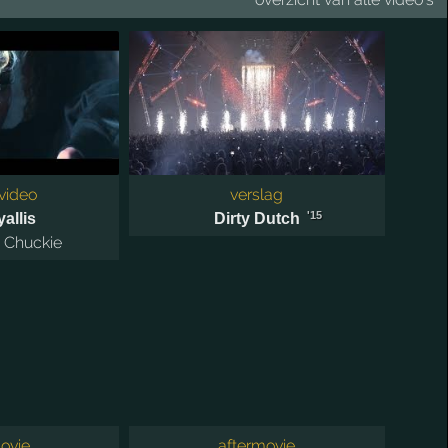
video
verslag
'15
allis
Dirty Dutch
,
Chuckie
ovie
aftermovie