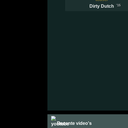
'15
Dirty Dutch
Recente video's