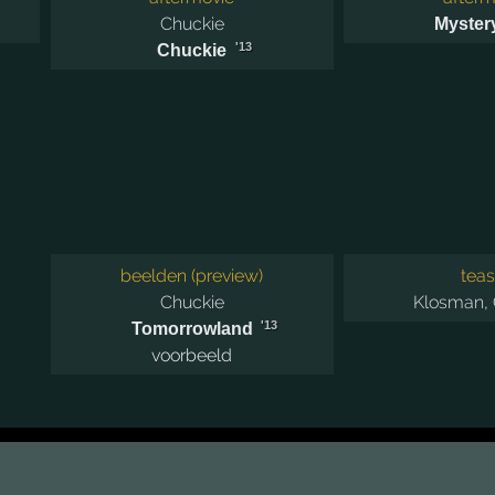
Chuckie
Myster
'13
Chuckie
beelden (preview)
teas
Chuckie
Klosman
,
'13
Tomorrowland
voorbeeld