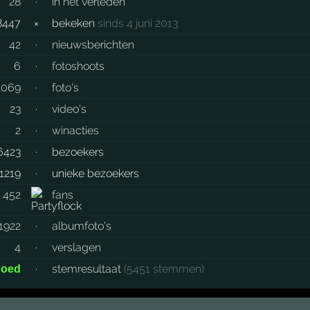
28
·
in het verleden
8447
×
bekeken
sinds 4 juni 2013
42
·
nieuwsberichten
6
·
fotoshoots
1069
·
foto's
23
·
video's
2
·
winacties
6423
·
bezoekers
11219
·
unieke bezoekers
452
fans
1922
·
albumfoto's
4
·
verslagen
·
stemresultaat
(5451 stemmen)
goed