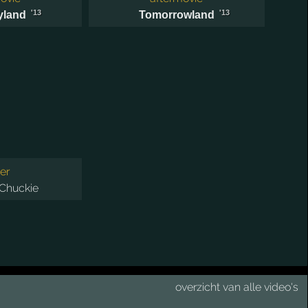
'13
'13
yland
Tomorrowland
er
Chuckie
overzicht van alle video's