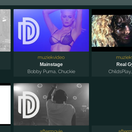
muziekvideo
muziek
Mainstage
Real Gy
Bobby Puma
,
Chuckie
ChildsPlay
aftermovie
afterm