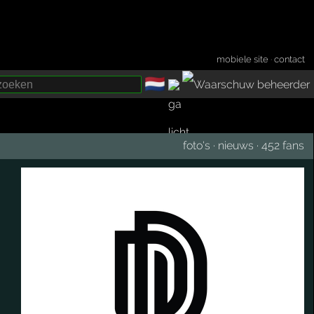
mobiele site
·
contact
🇳🇱
­
foto's
·
nieuws
·
452 fans