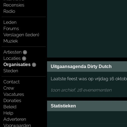
Recensies
Radio
Leden
Forums
Verslagen (leden)
Muziek
Artiesten
Locaties
Organisaties
Uitgaansagenda Dirty Dutch
Steden
Laatste feest was op vrijdag 16 okto
Contact
Crew
toon archief, 28 evenementen
Vacatures
Donaties
Statistieken
Beleid
Help
Adverteren
Voorwaarden