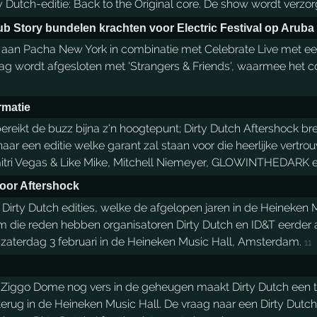
 Dutch-editie: Back to the Original core. De show wordt verzorgd
b Story bundelen krachten voor Electric Festival op Aruba
s aan Pacha New York in combinatie met Celebrate Live met een g
wordt afgesloten met 'Strangers & Friends', waarmee het conc
rmatie
ereikt de buzz bijna z'n hoogtepunt; Dirty Dutch Aftershock 
naar een editie welke garant zal staan voor die heerlijke vert
tri Vegas & Like Mike, Mitchell Niemeyer, GLOWINTHEDARK en a
voor Aftershock
Dirty Dutch edities, welke de afgelopen jaren in de Heineken 
 die reden hebben organisatoren Dirty Dutch en ID&T eerder a
 zaterdag 3 februari in de Heineken Music Hall, Amsterdam.
11
de Ziggo Dome nog vers in de geheugen maakt Dirty Dutch een 
 terug in de Heineken Music Hall. De vraag naar een Dirty Dutc