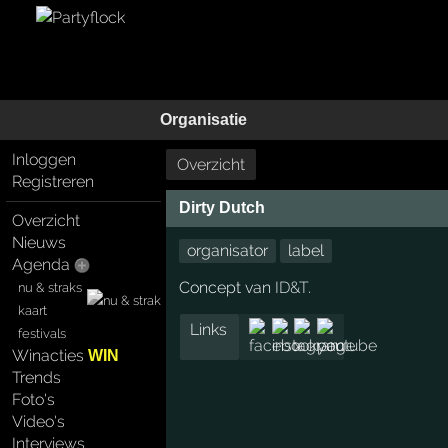
Organisatie
Inloggen
Overzicht
Registreren
Dirty Dutch
Overzicht
Nieuws
organisator
label
Agenda
Concept van
ID&T
.
nu & straks
kaart
Links
festivals
Winacties
WIN
Trends
Foto's
Video's
Interviews