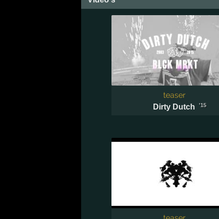
teaser
'15
Dirty Dutch
teaser