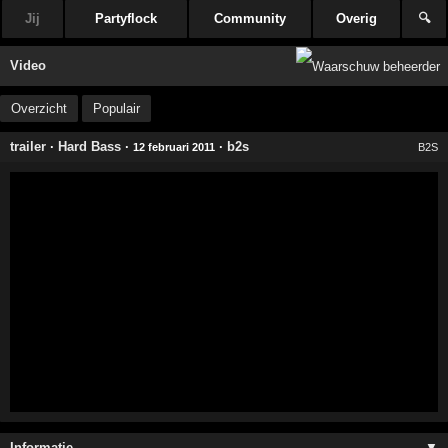
Jij
Partyflock
Community
Overig
🔍
Video
Overzicht
Populair
trailer
·
Hard Bass
·
·
b2s
12 februari 2011
B2S
Informatie …
▼