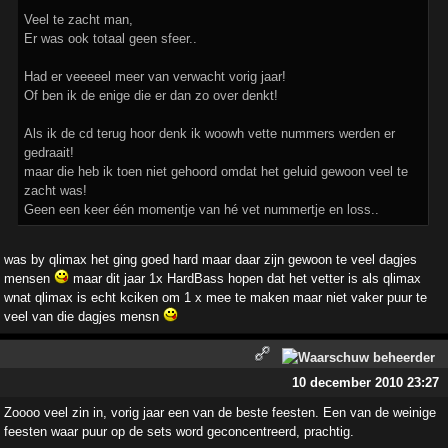
Veel te zacht man,
Er was ook totaal geen sfeer..
Had er veeeeel meer van verwacht vorig jaar!
Of ben ik de enige die er dan zo over denkt!
Als ik de cd terug hoor denk ik woowh vette nummers werden er
gedraait!
maar die heb ik toen niet gehoord omdat het geluid gewoon veel te
zacht was!
Geen een keer één momentje van hé vet nummertje en loss..
was by qlimax het ging goed hard maar daar zijn gewoon te veel dagjes
mensen
maar dit jaar 1x HardBass hopen dat het vetter is als qlimax
wnat qlimax is echt kciken om 1 x mee te maken maar niet vaker puur te
veel van die dagjes mensn
10 december 2010 23:27
Zoooo veel zin in, vorig jaar een van de beste feesten. Een van de weinige
feesten waar puur op de sets word geconcentreerd, prachtig.