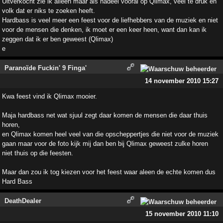
Uitverkocht zie ik alleen maar als nadeel vooral op Qlimax, veel te druk en
volk dat er niks te zoeken heeft.
Hardbass is veel meer een feest voor de liefhebbers van de muziek en niet
voor de mensen die denken, ik moet er een keer heen, want dan kan ik
zeggen dat ik er ben geweest (Qlimax)
e
Paranoïde Fuckin' 9 Finga'
14 november 2010 15:27
Kwa feest vind ik Qlimax mooier.
Maja hardbass net wat sjuul zegt daar komen de mensen die daar thuis
horen,
en Qlimax komen heel veel van die opscheppertjes die niet voor de muziek
gaan maar voor de foto kijk mij dan ben bij Qlimax geweest zulke horen
niet thuis op die feesten.
Maar dan zou ik tog kiezen voor het feest waar aleen de echte komen dus
Hard Bass
DeathDealer
15 november 2010 11:10