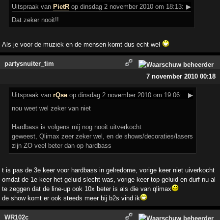
Uitspraak
van
PietR
op dinsdag 2 november 2010 om 18:13:
▶
Dat zeker nooit!!
Als je voor de muziek en de mensen komt dus echt wel
partysnuiter_tim
7 november 2010 00:18
Uitspraak
van
rQse
op dinsdag 2 november 2010 om 19:06:
▶
nou weet wel zeker van niet
Hardbass is volgens mij nog nooit uitverkocht
geweest, Qlimax zeer zeker wel, en de shows/decoraties/lasers
zijn ZO veel beter dan op hardbass
t is pas de 3e keer voor hardbass in gelredome, vorige keer niet uiverkocht
omdat de 1e keer het geluid slecht was, vorige keer top geluid en durf nu al
te zeggen dat de line-up ook 10x beter is als die van qlimax
de show komt er ook steeds meer bij b2s vind ik
WR102c