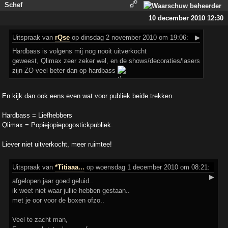
Schef
10 december 2010 12:30
Uitspraak
van
rQse
op dinsdag 2 november 2010 om 19:06:
▶
Hardbass is volgens mij nog nooit uitverkocht
geweest, Qlimax zeer zeker wel, en de shows/decoraties/lasers
zijn ZO veel beter dan op hardbass
En kijk dan ook eens even wat voor publiek beide trekken.
Hardbass = Liefhebbers
Qlimax = Popiejopiepogostickpubliek.
Liever niet uitverkocht, meer ruimtee!
Uitspraak
van
*Titiaaa...
op woensdag 1 december 2010 om 08:21:
▶
afgelopen jaar goed geluid..
ik weet niet waar jullie hebben gestaan..
met je oor voor de boxen ofzo..
Veel te zacht man,