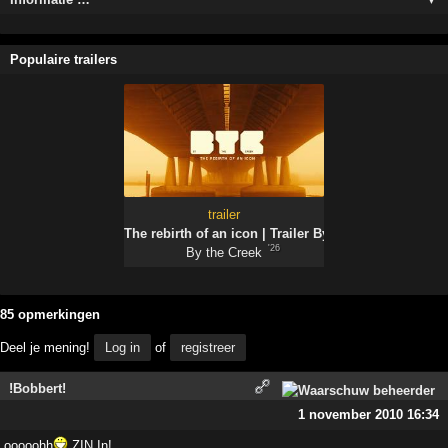
Populaire trailers
trailer
The rebirth of an icon | Trailer By the Creek 2026
'26
By the Creek
85 opmerkingen
Deel je mening!
Log in
of
registreer
!Bobbert!
1 november 2010 16:34
ooooohh
ZIN In!