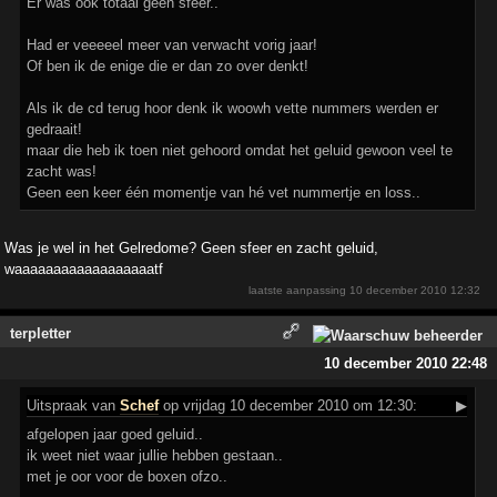
Er was ook totaal geen sfeer..
Had er veeeeel meer van verwacht vorig jaar!
Of ben ik de enige die er dan zo over denkt!
Als ik de cd terug hoor denk ik woowh vette nummers werden er
gedraait!
maar die heb ik toen niet gehoord omdat het geluid gewoon veel te
zacht was!
Geen een keer één momentje van hé vet nummertje en loss..
Was je wel in het Gelredome? Geen sfeer en zacht geluid,
waaaaaaaaaaaaaaaaaatf
laatste aanpassing
10 december 2010 12:32
terpletter
10 december 2010 22:48
Uitspraak
van
Schef
op vrijdag 10 december 2010 om 12:30:
▶
afgelopen jaar goed geluid..
ik weet niet waar jullie hebben gestaan..
met je oor voor de boxen ofzo..