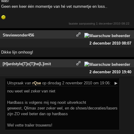
was!
Geen een keer één momentje van hé vet nummertje en loss..
laatste aanpassing
1 december 2010 08:22
Steviewonder456
2 december 2010 08:07
Dikke lijn omhoog!
[H]ardstyle[T]o[T]he[L]imit
2 december 2010 19:40
Uitspraak
van
rQse
op dinsdag 2 november 2010 om 19:06:
▶
nou weet wel zeker van niet
Hardbass is volgens mij nog nooit uitverkocht
geweest, Qlimax zeer zeker wel, en de shows/decoraties/lasers
zijn ZO veel beter dan op hardbass
Wel vette trailer trouwens!