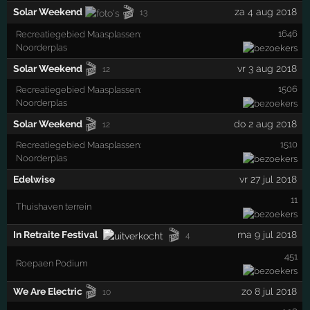
🎬
Solar Weekend
za 4 aug 2018
13
1646
Recreatiegebied Maasplassen:
Noorderplas
🎬
Solar Weekend
vr 3 aug 2018
12
1506
Recreatiegebied Maasplassen:
Noorderplas
🎬
Solar Weekend
do 2 aug 2018
12
1510
Recreatiegebied Maasplassen:
Noorderplas
Edelwise
vr 27 jul 2018
11
Thuishaven terrein
🎬
In Retraite Festival
ma 9 jul 2018
4
451
Roepaen Podium
🎬
We Are Electric
zo 8 jul 2018
10