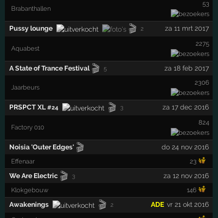
53
Brabanthallen
🎬
Pussy lounge
za 11 mrt 2017
2
2275
Aquabest
🎬
A State of Trance Festival
za 18 feb 2017
5
2306
Jaarbeurs
🎬
PRSPCT XL
za 17 dec 2016
#24
3
824
Factory 010
🎬
Noisia 'Outer Edges'
do 24 nov 2016
Effenaar
23
🎬
We Are Electric
za 12 nov 2016
3
Klokgebouw
146
🎬
Awakenings
ADE
vr 21 okt 2016
2