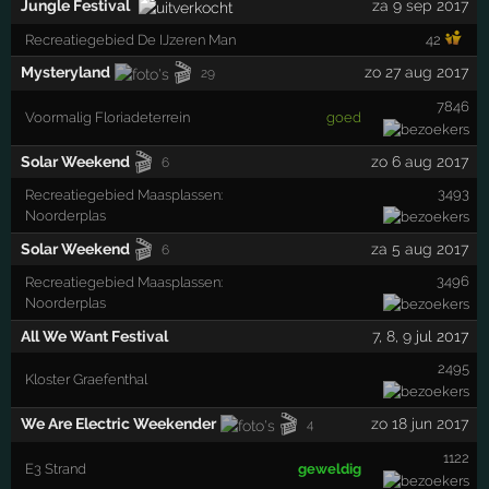
Jungle Festival
za 9 sep 2017
Recreatiegebied De IJzeren Man
42
🎬
Mysteryland
zo 27 aug 2017
29
7846
Voormalig Floriadeterrein
goed
🎬
Solar Weekend
zo 6 aug 2017
6
3493
Recreatiegebied Maasplassen:
Noorderplas
🎬
Solar Weekend
za 5 aug 2017
6
3496
Recreatiegebied Maasplassen:
Noorderplas
All We Want Festival
7
,
8
,
9
jul 2017
2495
Kloster Graefenthal
🎬
We Are Electric Weekender
zo 18 jun 2017
4
1122
E3 Strand
geweldig