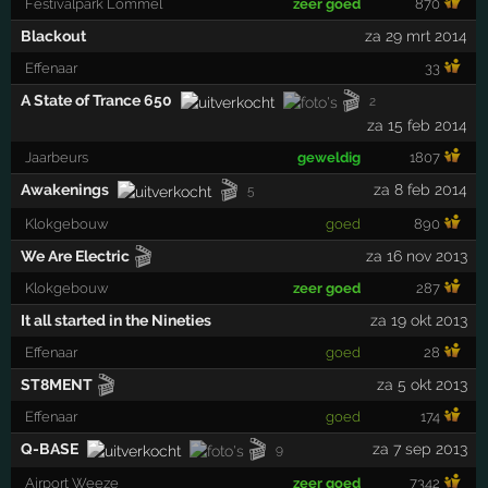
Festivalpark Lommel
zeer goed
870
Blackout
za 29 mrt 2014
Effenaar
33
🎬
A State of Trance 650
2
za 15 feb 2014
Jaarbeurs
geweldig
1807
🎬
Awakenings
za 8 feb 2014
5
Klokgebouw
goed
890
🎬
We Are Electric
za 16 nov 2013
Klokgebouw
zeer goed
287
It all started in the Nineties
za 19 okt 2013
Effenaar
goed
28
🎬
ST8MENT
za 5 okt 2013
Effenaar
goed
174
🎬
Q-BASE
za 7 sep 2013
9
Airport Weeze
zeer goed
7342