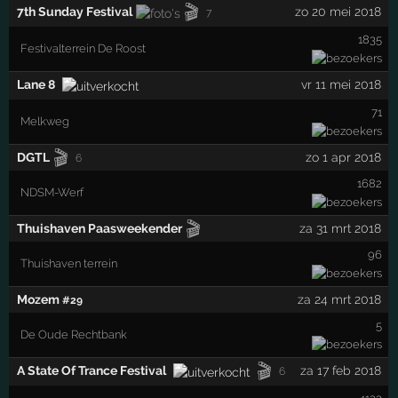
🎬
7th Sunday Festival
zo 20 mei 2018
7
1835
Festivalterrein De Roost
Lane 8
vr 11 mei 2018
71
Melkweg
🎬
DGTL
zo 1 apr 2018
6
1682
NDSM-Werf
🎬
Thuishaven Paasweekender
za 31 mrt 2018
96
Thuishaven terrein
Mozem
za 24 mrt 2018
#29
5
De Oude Rechtbank
🎬
A State Of Trance Festival
za 17 feb 2018
6