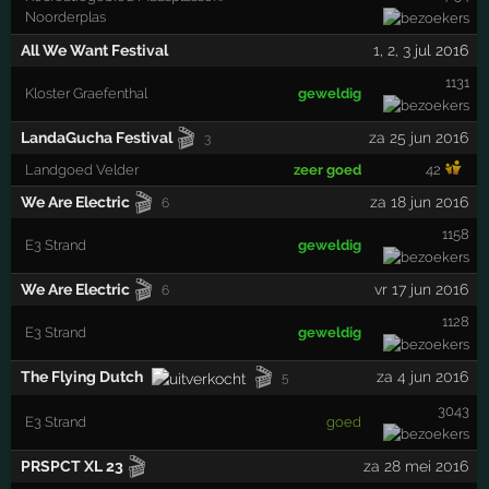
Noorderplas
All We Want Festival
1
,
2
,
3
jul 2016
1131
Kloster Graefenthal
geweldig
🎬
LandaGucha Festival
za 25 jun 2016
3
Landgoed Velder
zeer goed
42
🎬
We Are Electric
za 18 jun 2016
6
1158
E3 Strand
geweldig
🎬
We Are Electric
vr 17 jun 2016
6
1128
E3 Strand
geweldig
🎬
The Flying Dutch
za 4 jun 2016
5
3043
E3 Strand
goed
🎬
PRSPCT XL 23
za 28 mei 2016