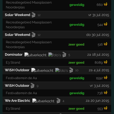
Recreatiegebied Maasplassen:
geweldig
660
Noorderplas
🎬
Solar Weekend
vr 31 jul 2015
12
Recreatiegebied Maasplassen:
geweldig
544
Noorderplas
🎬
Solar Weekend
do 30 jul 2015
12
Recreatiegebied Maasplassen:
zeer goed
516
Noorderplas
🎬
Dominator
za 18 jul 2015
5
E3 Strand
zeer goed
8089
🎬
WiSH Outdoor
za 4 jul 2015
10
Festivalterrein de Aa
geweldig
1592
🎬
WiSH Outdoor
vr 3 jul 2015
9
Festivalterrein de Aa
geweldig
738
🎬
We Are Electric
za 20 jun 2015
4
E3 Strand
zeer goed
553