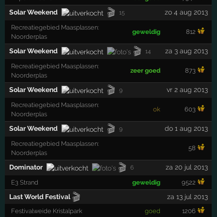
🎬
Solar Weekend
zo 4 aug 2013
15
Recreatiegebied Maasplassen:
geweldig
812
Noorderplas
🎬
Solar Weekend
za 3 aug 2013
14
Recreatiegebied Maasplassen:
zeer goed
873
Noorderplas
🎬
Solar Weekend
vr 2 aug 2013
9
Recreatiegebied Maasplassen:
ok
603
Noorderplas
🎬
Solar Weekend
do 1 aug 2013
9
Recreatiegebied Maasplassen:
58
Noorderplas
🎬
Dominator
za 20 jul 2013
6
E3 Strand
geweldig
9522
🎬
Last World Festival
za 13 jul 2013
Festivalweide Kristalpark
goed
1206