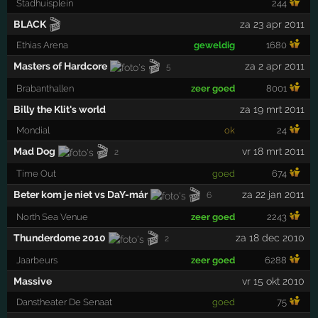
Stadhuisplein
244
🎬
BLACK
za 23 apr 2011
Ethias Arena
geweldig
1680
🎬
Masters of Hardcore
za 2 apr 2011
5
Brabanthallen
zeer goed
8001
Billy the Klit's world
za 19 mrt 2011
Mondial
ok
24
🎬
Mad Dog
vr 18 mrt 2011
2
Time Out
goed
674
🎬
Beter kom je niet vs DaY-már
za 22 jan 2011
6
North Sea Venue
zeer goed
2243
🎬
Thunderdome 2010
za 18 dec 2010
2
Jaarbeurs
zeer goed
6288
Massive
vr 15 okt 2010
Danstheater De Senaat
goed
75