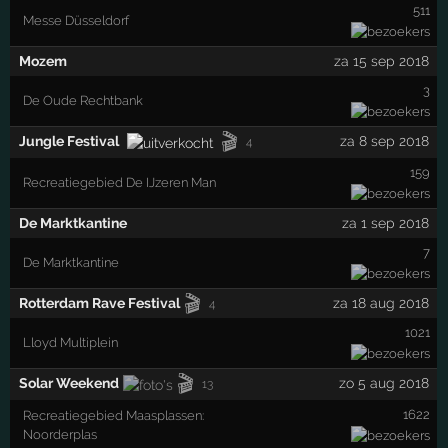
511
Messe Düsseldorf
Mozem
za 15 sep 2018
3
De Oude Rechtbank
🎬
Jungle Festival
za 8 sep 2018
4
159
Recreatiegebied De IJzeren Man
De Marktkantine
za 1 sep 2018
7
De Marktkantine
🎬
Rotterdam Rave Festival
za 18 aug 2018
4
1021
Lloyd Multiplein
🎬
Solar Weekend
zo 5 aug 2018
13
1622
Recreatiegebied Maasplassen:
Noorderplas