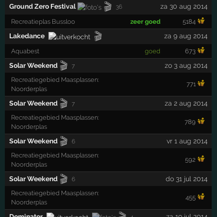
🎬
Ground Zero Festival
za 30 aug 2014
36
Recreatieplas Bussloo
zeer goed
5184
🎬
Lakedance
za 9 aug 2014
Aquabest
goed
673
🎬
Solar Weekend
zo 3 aug 2014
7
Recreatiegebied Maasplassen:
771
Noorderplas
🎬
Solar Weekend
za 2 aug 2014
7
Recreatiegebied Maasplassen:
789
Noorderplas
🎬
Solar Weekend
vr 1 aug 2014
6
Recreatiegebied Maasplassen:
592
Noorderplas
🎬
Solar Weekend
do 31 jul 2014
6
Recreatiegebied Maasplassen:
455
Noorderplas
🎬
Dominator
za 19 jul 2014