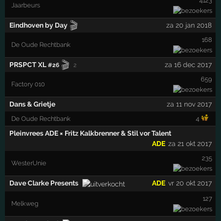
4123
Jaarbeurs
🎬
Eindhoven by Day
za 20 jan 2018
168
De Oude Rechtbank
🎬
PRSPCT XL
za 16 dec 2017
#26
2
659
Factory 010
Dans & Grietje
za 11 nov 2017
De Oude Rechtbank
4
Pleinvrees ADE × Fritz Kalkbrenner & Stil vor Talent
ADE
za 21 okt 2017
235
WesterUnie
Dave Clarke Presents
ADE
vr 20 okt 2017
127
Melkweg