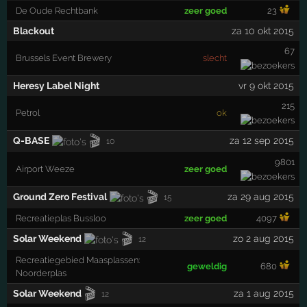
De Oude Rechtbank
zeer goed
23
Blackout
za 10 okt 2015
67
Brussels Event Brewery
slecht
Heresy Label Night
vr 9 okt 2015
215
Petrol
ok
🎬
Q-BASE
za 12 sep 2015
10
9801
Airport Weeze
zeer goed
🎬
Ground Zero Festival
za 29 aug 2015
15
Recreatieplas Bussloo
zeer goed
4097
🎬
Solar Weekend
zo 2 aug 2015
12
Recreatiegebied Maasplassen:
geweldig
680
Noorderplas
🎬
Solar Weekend
za 1 aug 2015
12