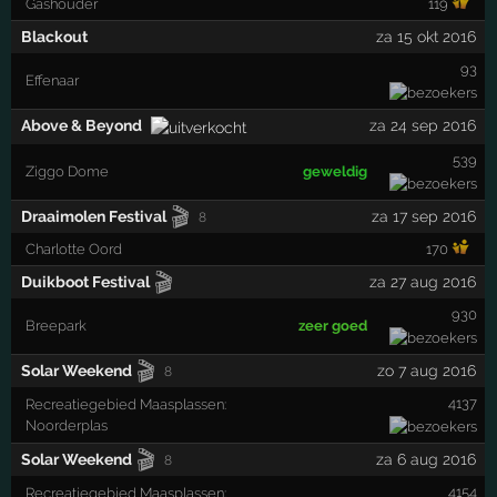
Gashouder
119
Blackout
za 15 okt 2016
93
Effenaar
Above & Beyond
za 24 sep 2016
539
Ziggo Dome
geweldig
🎬
Draaimolen Festival
za 17 sep 2016
8
Charlotte Oord
170
🎬
Duikboot Festival
za 27 aug 2016
930
Breepark
zeer goed
🎬
Solar Weekend
zo 7 aug 2016
8
4137
Recreatiegebied Maasplassen:
Noorderplas
🎬
Solar Weekend
za 6 aug 2016
8
4154
Recreatiegebied Maasplassen: