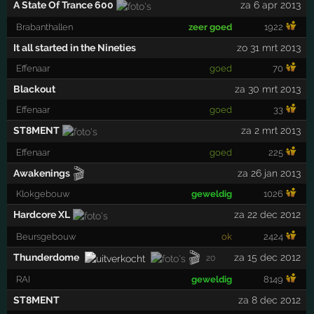
A State Of Trance 600
za 6 apr 2013
Brabanthallen
zeer goed
1922
It all started in the Nineties
zo 31 mrt 2013
Effenaar
goed
70
Blackout
za 30 mrt 2013
Effenaar
goed
33
ST8MENT
za 2 mrt 2013
Effenaar
goed
225
🎬
Awakenings
za 26 jan 2013
Klokgebouw
geweldig
1026
Hardcore XL
za 22 dec 2012
Beursgebouw
ok
2424
🎬
Thunderdome
za 15 dec 2012
20
RAI
geweldig
8149
ST8MENT
za 8 dec 2012