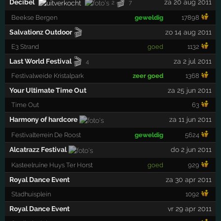
🎬
Decibel
za 20 aug 2011
2
7
Beekse Bergen
geweldig
17898
🎬
Salvationz Outdoor
zo 14 aug 2011
E3 Strand
goed
1132
🎬
Last World Festival
za 2 jul 2011
4
Festivalweide Kristalpark
zeer goed
1368
Your Ultimate Time Out
za 25 jun 2011
Time Out
63
Harmony of hardcore
za 11 jun 2011
Festivalterrein De Roost
geweldig
5624
Alcatrazz Festival
do 2 jun 2011
Kasteelruïne Huys Ter Horst
goed
929
Royal Dance Event
za 30 apr 2011
Stadhuisplein
1092
Royal Dance Event
vr 29 apr 2011