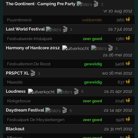
🎬
The Qontinent · Camping Pre Party
3
vr 10 aug 2012
Puyenbroeck
voldoende
1160
🎬
Last World Festival
za 7 jul 2012
2
Festivalweide Kristalpark
zeer goed
1380
🎬
Harmony of Hardcore 2012
5
za 26 mei 2012
Festivalterrein De Roost
geweldig
5406
🎬
PRSPCT XL
wo 16 mei 2012
3
Maassilo
geweldig
637
🎬
Loudness
za 21 apr 2012
6
Klokgebouw
zeer goed
2046
🎬
Daydream Festival
za 14 apr 2012
5
Festivalpark De Meysterbergen
zeer goed
1926
Blackout
za 31 mrt 2012
Effenaar
zeer goed
85