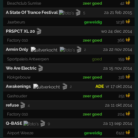
Beachclub Sunrise
zeer goed
42
🎬
A State Of Trance Festival
za 21 feb 2015
5
Jaarbeurs
geweldig
1238
🎬
PRSPCT XL 20
wo 24 dec 2014
Factory 010
zeer goed
366
🎬
Armin Only
za 22 nov 2014
2
Sportpaleis Antwerpen
goed
159
🎬
We Are Electric
za 15 nov 2014
Klokgebouw
zeer goed
318
🎬
Awakenings
ADE
vr 17 okt 2014
2
Gashouder
zeer goed
251
🎬
refuse
za 11 okt 2014
4
Factory 010
zeer goed
204
🎬
Q-BASE
za 13 sep 2014
9
Airport Weeze
geweldig
6122