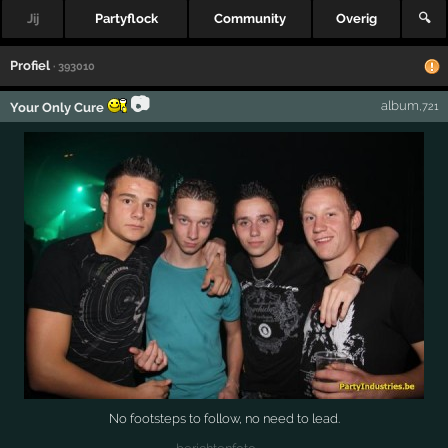
Jij
Partyflock
Community
Overig
🔍
Profiel
· 393010
📷
album
Your Only Cure
,721
No footsteps to follow, no need to lead.