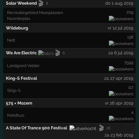
🎬
Solar Weekend
do 1 aug 2019
8
709
Recreatiegebied Maasplassen:
Noorderplas
Wildeburg
vr 12 jul 2019
138
Netl
🎬
We Are Electric
za 6 jul 2019
6
7599
Landgoed Velder
King-S Festival
za 27 apr 2019
117
Strijp-S
575 × Mozem
vr 26 apr 2019
4
Ketelhuis
🎬
A State Of Trance 900 Festival
26
za 23 feb 2019