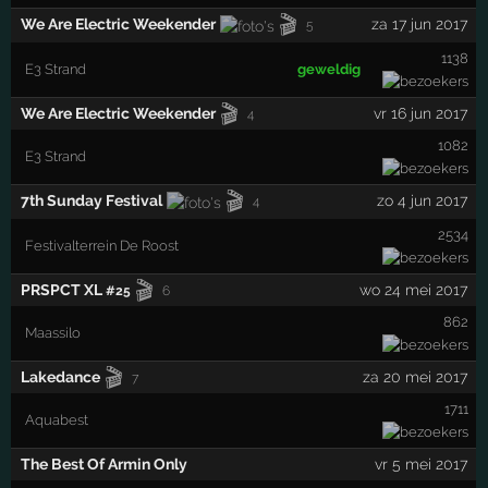
🎬
We Are Electric Weekender
za 17 jun 2017
5
1138
E3 Strand
geweldig
🎬
We Are Electric Weekender
vr 16 jun 2017
4
1082
E3 Strand
🎬
7th Sunday Festival
zo 4 jun 2017
4
2534
Festivalterrein De Roost
🎬
PRSPCT XL
wo 24 mei 2017
#25
6
862
Maassilo
🎬
Lakedance
za 20 mei 2017
7
1711
Aquabest
The Best Of Armin Only
vr 5 mei 2017