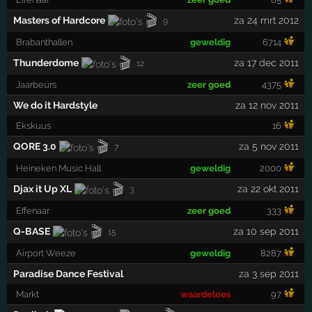
🎬
Masters of Hardcore
za 24 mrt 2012
9
Brabanthallen
geweldig
6714
🎬
Thunderdome
za 17 dec 2011
12
Jaarbeurs
zeer goed
4375
We do it Hardstyle
za 12 nov 2011
Ekskuus
16
🎬
QORE 3.0
za 5 nov 2011
7
Heineken Music Hall
geweldig
2000
🎬
Djax it Up XL
za 22 okt 2011
3
Effenaar
zeer goed
333
🎬
Q-BASE
za 10 sep 2011
15
Airport Weeze
geweldig
8287
Paradise Dance Festival
za 3 sep 2011
Markt
waardeloos
97