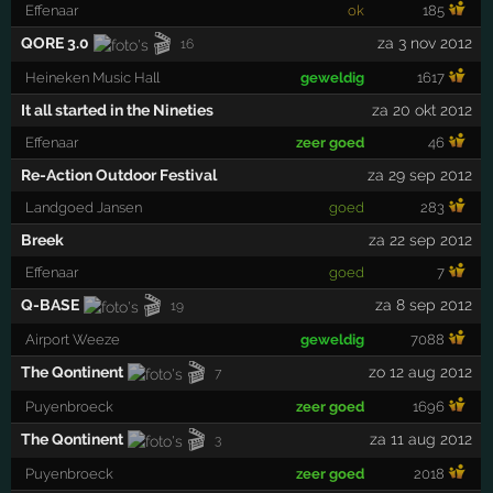
Effenaar
ok
185
🎬
QORE 3.0
za 3 nov 2012
16
Heineken Music Hall
geweldig
1617
It all started in the Nineties
za 20 okt 2012
Effenaar
zeer goed
46
Re-Action Outdoor Festival
za 29 sep 2012
Landgoed Jansen
goed
283
Breek
za 22 sep 2012
Effenaar
goed
7
🎬
Q-BASE
za 8 sep 2012
19
Airport Weeze
geweldig
7088
🎬
The Qontinent
zo 12 aug 2012
7
Puyenbroeck
zeer goed
1696
🎬
The Qontinent
za 11 aug 2012
3
Puyenbroeck
zeer goed
2018