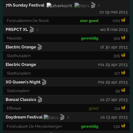
🎬
7th Sunday Festival
2
zo 19 mei 2013
Festivalterrein De Roost
zeer goed
1701
🎬
PRSPCT XL
wo 8 mei 2013
2
Maassilo
geweldig
524
🎬
Electric Orange
di 30 apr 2013
Stadhuisplein
305
Electric Orange
ma 29 apr 2013
Stadhuisplein
127
🎬
XO Queen's Night
ma 29 apr 2013
Stationsplein
59
🎬
Bonzai Classics
za 27 apr 2013
Effenaar
goed
134
🎬
Daydream Festival
za 13 apr 2013
2
Festivalpark De Meysterbergen
geweldig
1311