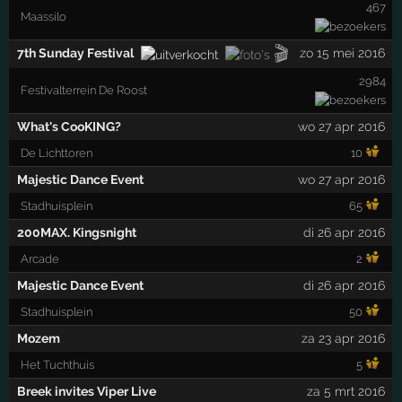
467
Maassilo
🎬
7th Sunday Festival
zo 15 mei 2016
2984
Festivalterrein De Roost
What's CooKING?
wo 27 apr 2016
De Lichttoren
10
Majestic Dance Event
wo 27 apr 2016
Stadhuisplein
65
200MAX. Kingsnight
di 26 apr 2016
Arcade
2
Majestic Dance Event
di 26 apr 2016
Stadhuisplein
50
Mozem
za 23 apr 2016
Het Tuchthuis
5
Breek invites Viper Live
za 5 mrt 2016