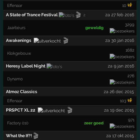
Effenaar
10
🎬
A State of Trance Festival
za 27 feb 2016
2
3299
Jaarbeurs
geweldig
🎬
Awakenings
za 30 jan 2016
1682
Klokgebouw
Heresy Label Night
za 9 jan 2016
276
Dynamo
Atmoz Classics
za 26 dec 2015
Effenaar
103
🎬
PRSPCT XL 22
za 19 dec 2015
971
Factory 010
zeer goed
🎬
What the If?!
za 17 okt 2015