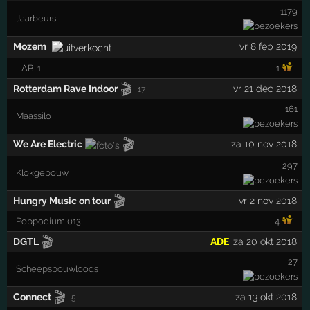
1179
Jaarbeurs
Mozem
vr 8 feb 2019
LAB-1
1
🎬
Rotterdam Rave Indoor
vr 21 dec 2018
17
161
Maassilo
🎬
We Are Electric
za 10 nov 2018
297
Klokgebouw
🎬
Hungry Music on tour
vr 2 nov 2018
Poppodium 013
4
🎬
DGTL
ADE
za 20 okt 2018
27
Scheepsbouwloods
🎬
Connect
za 13 okt 2018
5