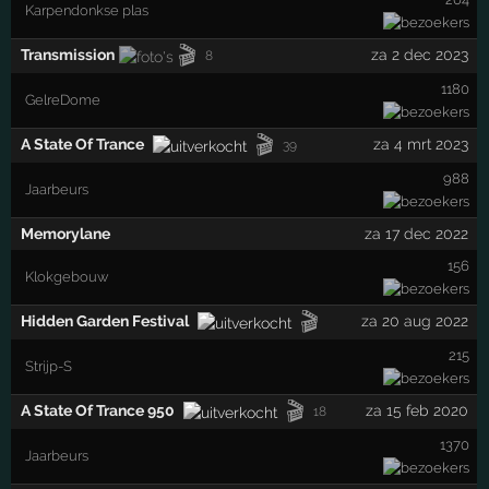
Karpendonkse plas
🎬
Transmission
za 2 dec 2023
8
1180
GelreDome
🎬
A State Of Trance
za 4 mrt 2023
39
988
Jaarbeurs
Memorylane
za 17 dec 2022
156
Klokgebouw
🎬
Hidden Garden Festival
za 20 aug 2022
215
Strijp-S
🎬
A State Of Trance 950
za 15 feb 2020
18
1370
Jaarbeurs