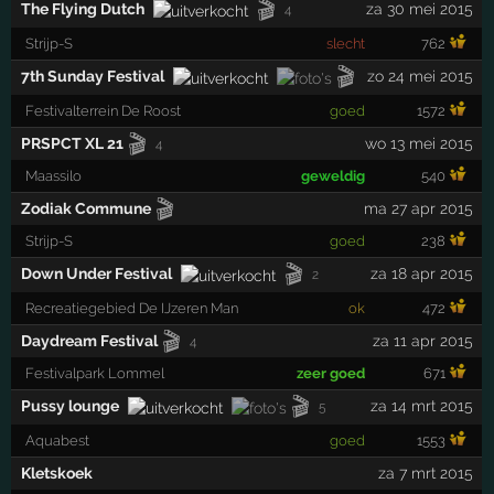
🎬
The Flying Dutch
za 30 mei 2015
4
Strijp-S
slecht
762
🎬
7th Sunday Festival
zo 24 mei 2015
Festivalterrein De Roost
goed
1572
🎬
PRSPCT XL 21
wo 13 mei 2015
4
Maassilo
geweldig
540
🎬
Zodiak Commune
ma 27 apr 2015
Strijp-S
goed
238
🎬
Down Under Festival
za 18 apr 2015
2
Recreatiegebied De IJzeren Man
ok
472
🎬
Daydream Festival
za 11 apr 2015
4
Festivalpark Lommel
zeer goed
671
🎬
Pussy lounge
za 14 mrt 2015
5
Aquabest
goed
1553
Kletskoek
za 7 mrt 2015