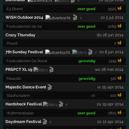
4
E3 Strand
zeer goed
9525
🎬
WiSH Outdoor 2014
za 5 jul 2014
4
Festivalterrein de Aa
zeer goed
2289
Crazy Thursday
do 26 jun 2014
Proost
2
🎬
7th Sunday Festival
zo 8 jun 2014
2
Festivalterrein De Roost
geweldig
1349
🎬
PRSPCT XL 19
wo 28 mei 2014
Maassilo
geweldig
516
🎬
Majestic Dance Event
vr 25 apr 2014
Stadhuisplein
ok
100
🎬
Hardshock Festival
za 19 apr 2014
4
Wijthmenerplas
zeer goed
2825
🎬
Daydream Festival
za 12 apr 2014
2