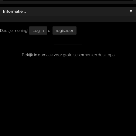
Informatie …
▼
Deel je mening!
Log in
of
registreer
Bekijk in opmaak voor grote schermen en desktops