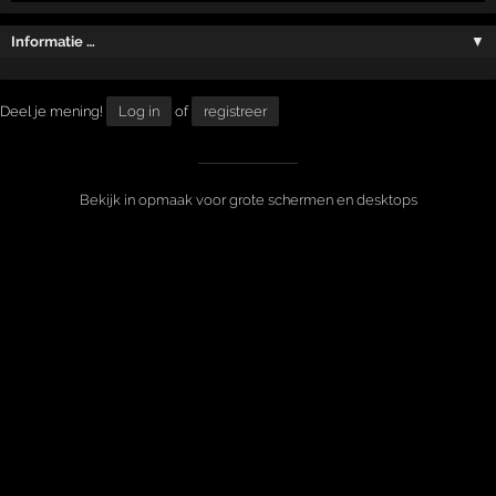
Informatie …
▼
Deel je mening!
Log in
of
registreer
Bekijk in opmaak voor grote schermen en desktops