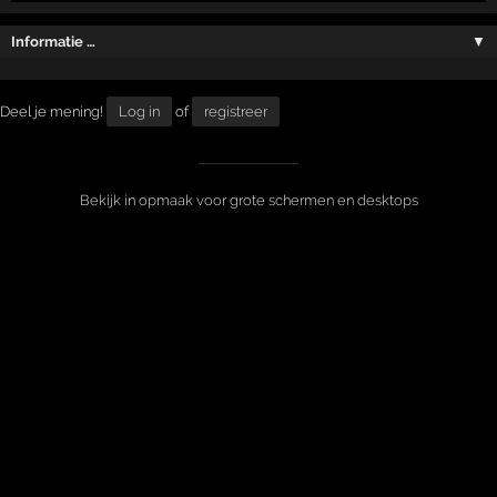
Informatie …
▼
Deel je mening!
Log in
of
registreer
Bekijk in opmaak voor grote schermen en desktops