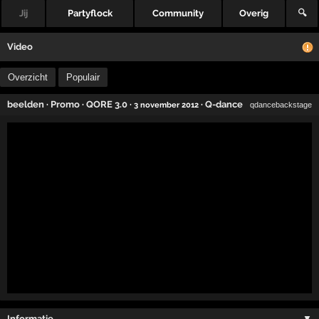
Jij
Partyflock
Community
Overig
🔍
Video
Overzicht
Populair
beelden
·
Promo
·
QORE 3.0
·
·
Q-dance
3 november 2012
qdancebackstage
Informatie …
▼