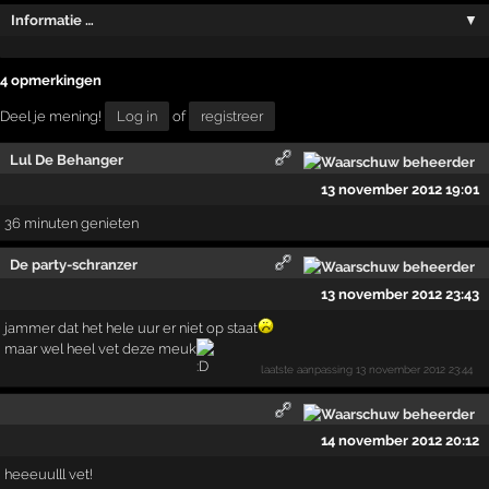
Informatie …
▼
4 opmerkingen
Deel je mening!
Log in
of
registreer
Lul De Behanger
13 november 2012 19:01
36 minuten genieten
De party-schranzer
13 november 2012 23:43
jammer dat het hele uur er niet op staat
maar wel heel vet deze meuk
laatste aanpassing
13 november 2012 23:44
14 november 2012 20:12
heeeuulll vet!