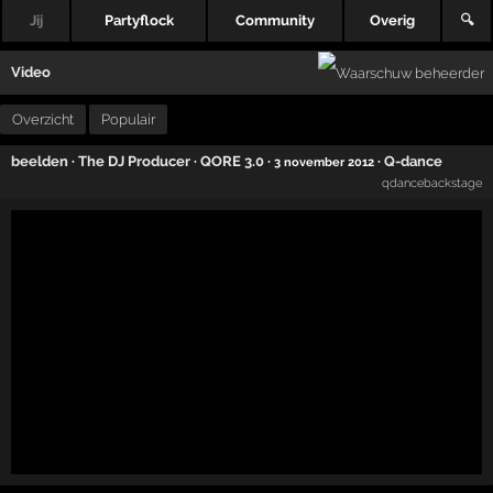
Jij
Partyflock
Community
Overig
🔍
Video
Overzicht
Populair
beelden
·
The DJ Producer
·
QORE 3.0
·
·
Q-dance
3 november 2012
qdancebackstage