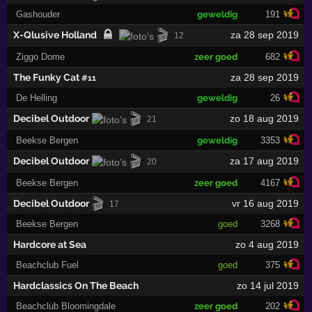
Gashouder
geweldig
191
🎬
X-Qlusive Holland
za 28 sep 2019
12
Ziggo Dome
zeer goed
682
The Funky Cat
za 28 sep 2019
#11
De Helling
geweldig
26
🎬
Decibel Outdoor
zo 18 aug 2019
21
Beekse Bergen
geweldig
3353
🎬
Decibel Outdoor
za 17 aug 2019
20
Beekse Bergen
zeer goed
4167
🎬
Decibel Outdoor
vr 16 aug 2019
17
Beekse Bergen
goed
3268
Hardcore at Sea
zo 4 aug 2019
Beachclub Fuel
goed
375
Hardclassics On The Beach
zo 14 jul 2019
Beachclub Bloomingdale
zeer goed
202