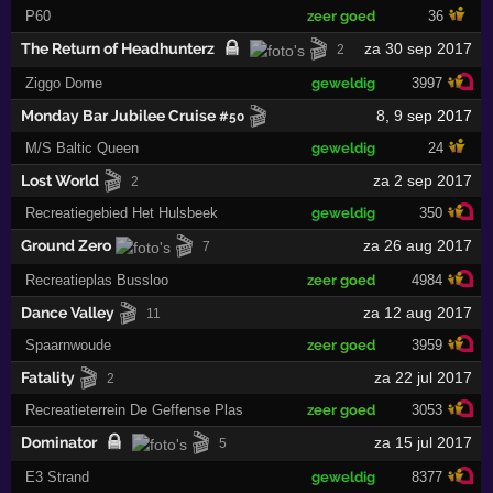
P60
zeer goed
36
🎬
The Return of Headhunterz
za 30 sep 2017
2
Ziggo Dome
geweldig
3997
🎬
Monday Bar Jubilee Cruise
8
,
9
sep 2017
#50
M/S Baltic Queen
geweldig
24
🎬
Lost World
za 2 sep 2017
2
Recreatiegebied Het Hulsbeek
geweldig
350
🎬
Ground Zero
za 26 aug 2017
7
Recreatieplas Bussloo
zeer goed
4984
🎬
Dance Valley
za 12 aug 2017
11
Spaarnwoude
zeer goed
3959
🎬
Fatality
za 22 jul 2017
2
Recreatieterrein De Geffense Plas
zeer goed
3053
🎬
Dominator
za 15 jul 2017
5
E3 Strand
geweldig
8377