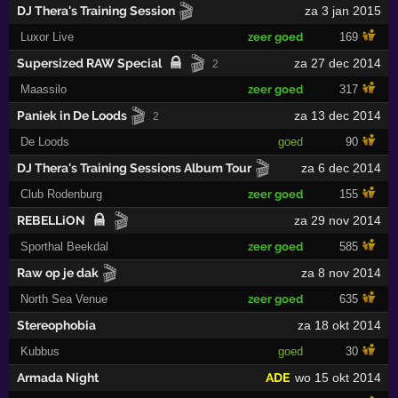
🎬
DJ Thera's Training Session
za 3 jan 2015
Luxor Live
zeer goed
169
🎬
Supersized RAW Special
za 27 dec 2014
2
Maassilo
zeer goed
317
🎬
Paniek in De Loods
za 13 dec 2014
2
De Loods
goed
90
🎬
DJ Thera's Training Sessions Album Tour
za 6 dec 2014
Club Rodenburg
zeer goed
155
🎬
REBELLiON
za 29 nov 2014
Sporthal Beekdal
zeer goed
585
🎬
Raw op je dak
za 8 nov 2014
North Sea Venue
zeer goed
635
Stereophobia
za 18 okt 2014
Kubbus
goed
30
Armada Night
ADE
wo 15 okt 2014