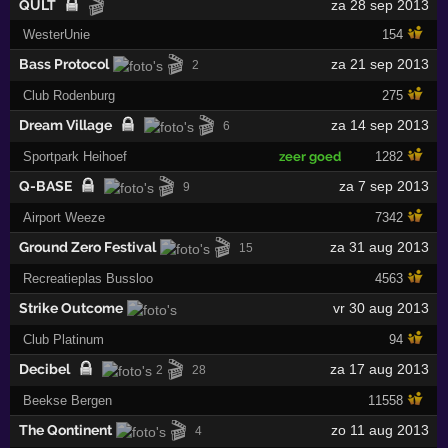
🎬
QULT
za 28 sep 2013
WesterUnie
154
🎬
Bass Protocol
za 21 sep 2013
2
Club Rodenburg
275
🎬
Dream Village
za 14 sep 2013
6
Sportpark Heihoef
zeer goed
1282
🎬
Q-BASE
za 7 sep 2013
9
Airport Weeze
7342
🎬
Ground Zero Festival
za 31 aug 2013
15
Recreatieplas Bussloo
4563
Strike Outcome
vr 30 aug 2013
Club Platinum
94
🎬
Decibel
za 17 aug 2013
2
28
Beekse Bergen
11558
🎬
The Qontinent
zo 11 aug 2013
4