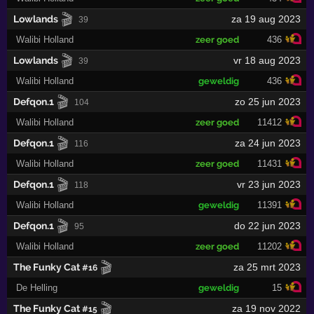
🎬
Lowlands
za 19 aug 2023
39
Walibi Holland
zeer goed
436
🎬
Lowlands
vr 18 aug 2023
39
Walibi Holland
geweldig
436
🎬
Defqon.1
zo 25 jun 2023
104
Walibi Holland
zeer goed
11412
🎬
Defqon.1
za 24 jun 2023
116
Walibi Holland
zeer goed
11431
🎬
Defqon.1
vr 23 jun 2023
118
Walibi Holland
geweldig
11391
🎬
Defqon.1
do 22 jun 2023
95
Walibi Holland
zeer goed
11202
🎬
The Funky Cat
za 25 mrt 2023
#16
De Helling
geweldig
15
🎬
The Funky Cat
za 19 nov 2022
#15