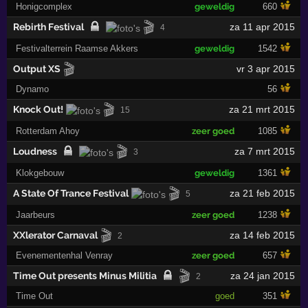
Honigcomplex
geweldig
660
🎬
Rebirth Festival
za 11 apr 2015
4
Festivalterrein Raamse Akkers
geweldig
1542
🎬
Output XS
vr 3 apr 2015
Dynamo
56
🎬
Knock Out!
za 21 mrt 2015
15
Rotterdam Ahoy
zeer goed
1085
🎬
Loudness
za 7 mrt 2015
3
Klokgebouw
geweldig
1361
🎬
A State Of Trance Festival
za 21 feb 2015
5
Jaarbeurs
zeer goed
1238
🎬
XXlerator Carnaval
za 14 feb 2015
2
Evenementenhal Venray
zeer goed
657
🎬
Time Out presents Minus Militia
za 24 jan 2015
2
Time Out
goed
351