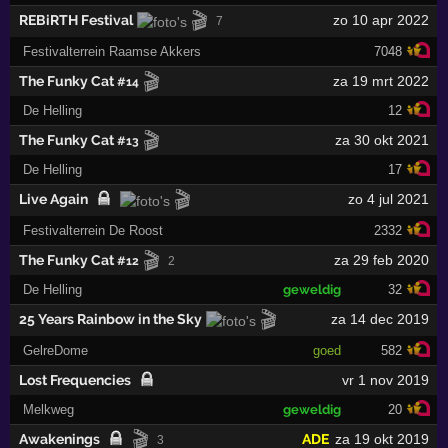
🎬
REBiRTH Festival
zo 10 apr 2022
7
Festivalterrein Raamse Akkers
7048
🎬
The Funky Cat
za 19 mrt 2022
#14
De Helling
12
🎬
The Funky Cat
za 30 okt 2021
#13
De Helling
17
🎬
Live Again
zo 4 jul 2021
Festivalterrein De Roost
2332
🎬
The Funky Cat
za 29 feb 2020
#12
2
De Helling
geweldig
32
🎬
25 Years Rainbow in the Sky
za 14 dec 2019
GelreDome
goed
582
Lost Frequencies
vr 1 nov 2019
Melkweg
geweldig
20
🎬
Awakenings
ADE
za 19 okt 2019
3