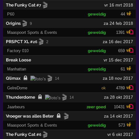
🎬
The Funky Cat
vr 16 mrt 2018
#7
P60
geweldig
44
🎬
Origins
za 24 feb 2018
9
Maaspoort Sports & Events
geweldig
1391
🎬
PRSPCT XL
za 16 dec 2017
#26
2
Factory 010
geweldig
659
Break Loose
vr 15 dec 2017
Manhattan
geweldig
61
🎬
Qlimax
za 18 nov 2017
14
GelreDome
ok
4789
🎬
Thunderdome
za 28 okt 2017
14
Jaarbeurs
zeer goed
10431
🎬
Vroeger was alles Beter
za 14 okt 2017
Maaspoort Sports & Events
geweldig
573
🎬
The Funky Cat
vr 6 okt 2017
#6