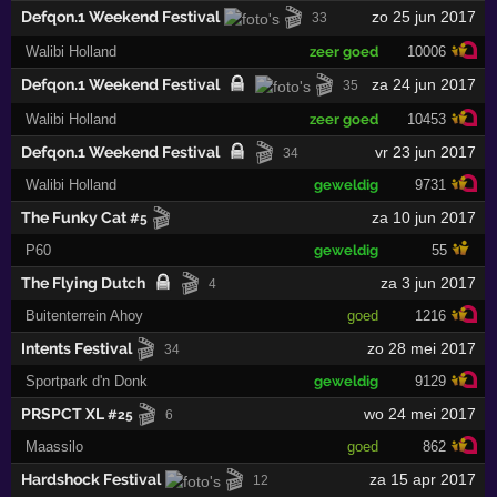
🎬
Defqon.1 Weekend Festival
zo 25 jun 2017
33
Walibi Holland
zeer goed
10006
🎬
Defqon.1 Weekend Festival
za 24 jun 2017
35
Walibi Holland
zeer goed
10453
🎬
Defqon.1 Weekend Festival
vr 23 jun 2017
34
Walibi Holland
geweldig
9731
🎬
The Funky Cat
za 10 jun 2017
#5
P60
geweldig
55
🎬
The Flying Dutch
za 3 jun 2017
4
Buitenterrein Ahoy
goed
1216
🎬
Intents Festival
zo 28 mei 2017
34
Sportpark d'n Donk
geweldig
9129
🎬
PRSPCT XL
wo 24 mei 2017
#25
6
Maassilo
goed
862
🎬
Hardshock Festival
za 15 apr 2017
12