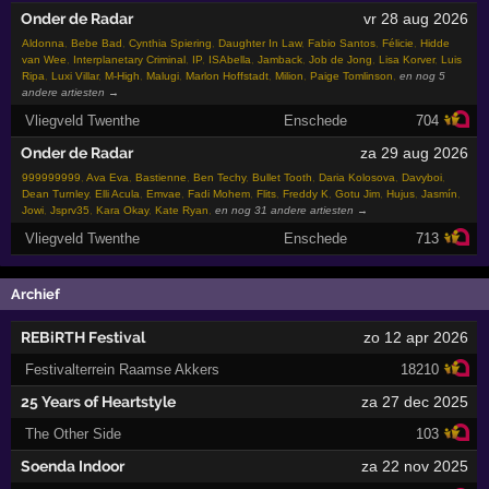
Onder de Radar
vr 28 aug 2026
Aldonna
,
Bebe Bad
,
Cynthia Spiering
,
Daughter In Law
,
Fabio Santos
,
Félicie
,
Hidde
van Wee
,
Interplanetary Criminal
,
IP
,
ISAbella
,
Jamback
,
Job de Jong
,
Lisa Korver
,
Luis
Ripa
,
Luxi Villar
,
M-High
,
Malugi
,
Marlon Hoffstadt
,
Milion
,
Paige Tomlinson
,
en nog 5
andere artiesten →
Vliegveld Twenthe
Enschede
704
Onder de Radar
za 29 aug 2026
999999999
,
Ava Eva
,
Bastienne
,
Ben Techy
,
Bullet Tooth
,
Daria Kolosova
,
Davyboi
,
Dean Turnley
,
Elli Acula
,
Emvae
,
Fadi Mohem
,
Flits
,
Freddy K
,
Gotu Jim
,
Hujus
,
Jasmín
,
Jowi
,
Jsprv35
,
Kara Okay
,
Kate Ryan
,
en nog 31 andere artiesten →
Vliegveld Twenthe
Enschede
713
Archief
REBiRTH Festival
zo 12 apr 2026
Festivalterrein Raamse Akkers
18210
25 Years of Heartstyle
za 27 dec 2025
The Other Side
103
Soenda Indoor
za 22 nov 2025