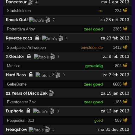
🎬
Dancetour
ma 1 apr 2013
4
Stadsblokken
ok
234
🎬
Knock Out!
za 23 mrt 2013
7
Rotterdam Ahoy
zeer goed
2385
🎬
Reverze 2013
za 23 feb 2013
4
Sportpaleis Antwerpen
onvoldoende
1413
🎬
XXlerator
za 9 feb 2013
3
Matrixx
geweldig
802
🎬
Hard Bass
za 2 feb 2013
2
9
GelreDome
zeer goed
6686
🎬
22 Years of Disco Zak
za 19 jan 2013
Eventcenter Zak
zeer goed
183
🎬
Euphoria
za 12 jan 2013
3
Poppodium 013
goed
589
🎬
Freaqshow
ma 31 dec 2012
5