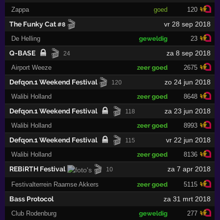
Zappa
goed
120
🎬
The Funky Cat
vr 28 sep 2018
#8
De Helling
geweldig
23
🎬
Q-BASE
za 8 sep 2018
24
Airport Weeze
zeer goed
2675
🎬
Defqon.1 Weekend Festival
zo 24 jun 2018
120
Walibi Holland
zeer goed
8648
🎬
Defqon.1 Weekend Festival
za 23 jun 2018
118
Walibi Holland
zeer goed
8993
🎬
Defqon.1 Weekend Festival
vr 22 jun 2018
115
Walibi Holland
zeer goed
8136
🎬
REBiRTH Festival
za 7 apr 2018
10
Festivalterrein Raamse Akkers
zeer goed
5115
Bass Protocol
za 31 mrt 2018
Club Rodenburg
geweldig
277