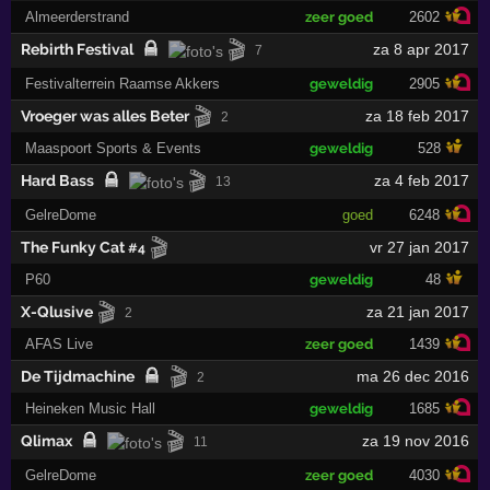
Almeerderstrand
zeer goed
2602
🎬
Rebirth Festival
za 8 apr 2017
7
Festivalterrein Raamse Akkers
geweldig
2905
🎬
Vroeger was alles Beter
za 18 feb 2017
2
Maaspoort Sports & Events
geweldig
528
🎬
Hard Bass
za 4 feb 2017
13
GelreDome
goed
6248
🎬
The Funky Cat
vr 27 jan 2017
#4
P60
geweldig
48
🎬
X-Qlusive
za 21 jan 2017
2
AFAS Live
zeer goed
1439
🎬
De Tijdmachine
ma 26 dec 2016
2
Heineken Music Hall
geweldig
1685
🎬
Qlimax
za 19 nov 2016
11
GelreDome
zeer goed
4030