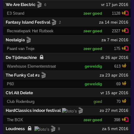
🎬
We Are Electric
vr 17 jun 2016
6
E3 Strand
zeer goed
1128
🎬
Fantasy Island Festival
za 14 mei 2016
2
Recreatiepark Het Rutbeek
zeer goed
2327
🎬
Nostalgia
za 7 mei 2016
Paard van Troje
zeer goed
175
De Tijdmachine
di 26 apr 2016
Warehouse Elementenstraat
geweldig
613
🎬
The Funky Cat
za 23 apr 2016
#2
P60
geweldig
69
Ctrl Alt Delete
vr 15 apr 2016
Club Rodenburg
goed
70
🎬
HardClassics indoor festival
zo 27 mrt 2016
The BOX
zeer goed
398
🎬
Loudness
za 5 mrt 2016
8