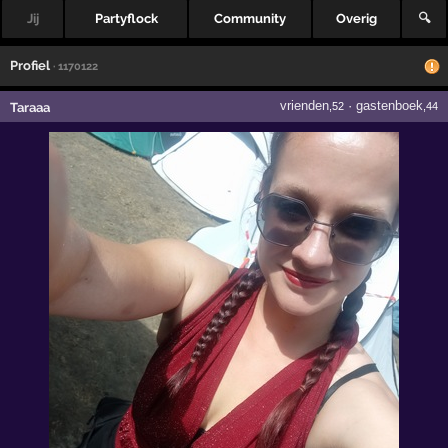
Jij
Partyflock
Community
Overig
🔍
Profiel
· 1170122
vrienden
·
gastenboek
Taraaa
,52
,44