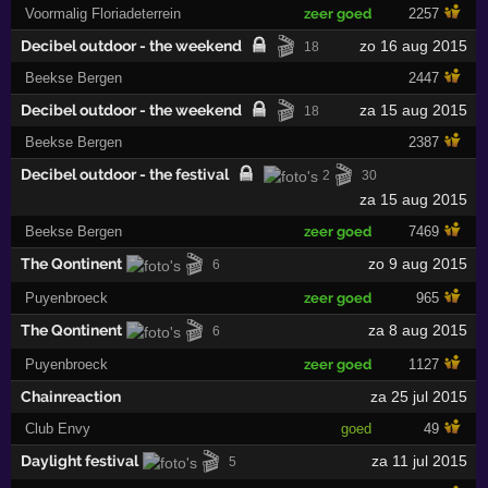
Voormalig Floriadeterrein
zeer goed
2257
🎬
Decibel outdoor - the weekend
zo 16 aug 2015
18
Beekse Bergen
2447
🎬
Decibel outdoor - the weekend
za 15 aug 2015
18
Beekse Bergen
2387
🎬
Decibel outdoor - the festival
2
30
za 15 aug 2015
Beekse Bergen
zeer goed
7469
🎬
The Qontinent
zo 9 aug 2015
6
Puyenbroeck
zeer goed
965
🎬
The Qontinent
za 8 aug 2015
6
Puyenbroeck
zeer goed
1127
Chainreaction
za 25 jul 2015
Club Envy
goed
49
🎬
Daylight festival
za 11 jul 2015
5