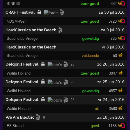
BINK36
zeer goed
382
🎬
CRAFT Festival
za 30 jul 2016
NDSM-Werf
zeer goed
3723
🎬
HardClassics on the Beach
za 9 jul 2016
Beachclub Vroeger
geweldig
726
HardClassics on the Beach
vr 8 jul 2016
Beachclub Vroeger
voldoende
50
🎬
Defqon.1 Festival
zo 26 jun 2016
28
Walibi Holland
zeer goed
3847
🎬
Defqon.1 Festival
za 25 jun 2016
29
Walibi Holland
geweldig
4857
🎬
Defqon.1 Festival
vr 24 jun 2016
28
Walibi Holland
ok
3580
🎬
We Are Electric
za 18 jun 2016
6
E3 Strand
goed
1158