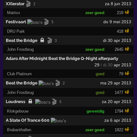
🎬
XXlerator
za 8 jun 2013
2
Matrixx
zeer goed
219
🎬
Festivaart
do 9 mei 2013
5
DRU Park
418
🎬
Beat the Bridge
di 30 apr 2013
3
John Frostbrug
zeer goed
2645
Adaro After Midnight Beat the Bridge Q-Night afterparty
29
/ di 30
apr 2013
Club Platinum
goed
79
🎬
Beat the Bridge
ma 29 apr 2013
2
John Frostbrug
goed
1477
🎬
Loudness
za 20 apr 2013
5
Klokgebouw
geweldig
1794
A State Of Trance 600
za 6 apr 2013
Brabanthallen
zeer goed
1922