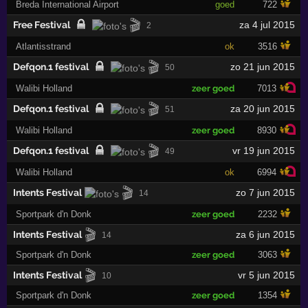
Breda International Airport
goed
722
🎬
Free Festival
za 4 jul 2015
2
Atlantisstrand
ok
3516
🎬
Defqon.1 festival
zo 21 jun 2015
50
Walibi Holland
zeer goed
7013
🎬
Defqon.1 festival
za 20 jun 2015
51
Walibi Holland
zeer goed
8930
🎬
Defqon.1 festival
vr 19 jun 2015
49
Walibi Holland
ok
6994
🎬
Intents Festival
zo 7 jun 2015
14
Sportpark d'n Donk
zeer goed
2232
🎬
Intents Festival
za 6 jun 2015
14
Sportpark d'n Donk
zeer goed
3063
🎬
Intents Festival
vr 5 jun 2015
10
Sportpark d'n Donk
zeer goed
1354