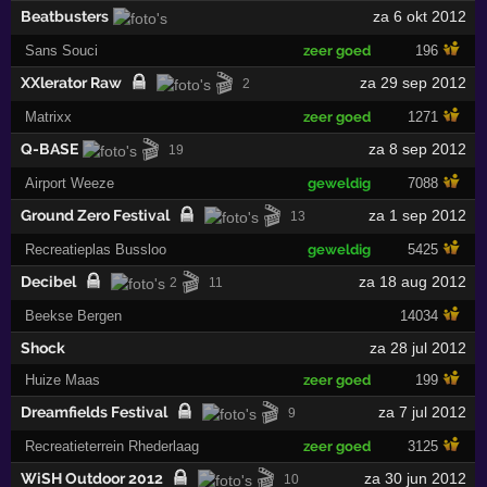
Beatbusters
za 6 okt 2012
Sans Souci
zeer goed
196
🎬
XXlerator Raw
za 29 sep 2012
2
Matrixx
zeer goed
1271
🎬
Q-BASE
za 8 sep 2012
19
Airport Weeze
geweldig
7088
🎬
Ground Zero Festival
za 1 sep 2012
13
Recreatieplas Bussloo
geweldig
5425
🎬
Decibel
za 18 aug 2012
2
11
Beekse Bergen
14034
Shock
za 28 jul 2012
Huize Maas
zeer goed
199
🎬
Dreamfields Festival
za 7 jul 2012
9
Recreatieterrein Rhederlaag
zeer goed
3125
🎬
WiSH Outdoor 2012
za 30 jun 2012
10