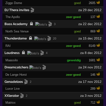
Ziggo Dome
goed
2605
🎬
DJ Thera invites
za 29 dec 2012
The Apollo
zeer goed
137
🎬
Bass Academy
za 22 dec 2012
3
North Sea Venue
goed
869
🎬
Thunderdome
za 15 dec 2012
20
RAI
zeer goed
8149
🎬
Loudness
za 8 dec 2012
4
Maassilo
geweldig
1681
🎬
Dreamcatchers
za 24 nov 2012
De Lange Horst
zeer goed
146
🎬
Genadeloos
za 17 nov 2012
2
Luxor Live
289
🎬
XXlerator
za 3 nov 2012
2
Matrixx
goed
712