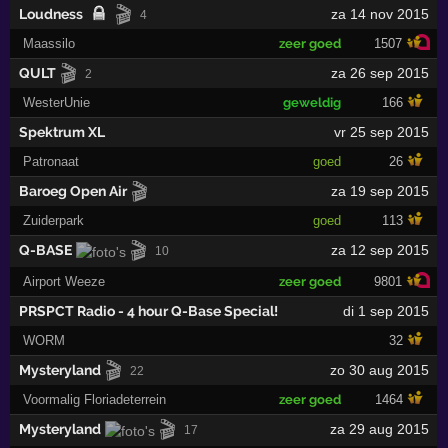
🎬
Loudness
za 14 nov 2015
4
Maassilo
zeer goed
1507
🎬
QULT
za 26 sep 2015
2
WesterUnie
geweldig
166
Spektrum XL
vr 25 sep 2015
Patronaat
goed
26
🎬
Baroeg Open Air
za 19 sep 2015
Zuiderpark
goed
113
🎬
Q-BASE
za 12 sep 2015
10
Airport Weeze
zeer goed
9801
PRSPCT Radio - 4 hour Q-Base Special!
di 1 sep 2015
WORM
32
🎬
Mysteryland
zo 30 aug 2015
22
Voormalig Floriadeterrein
zeer goed
1464
🎬
Mysteryland
za 29 aug 2015
17