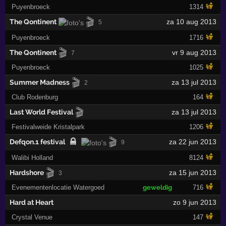
Puyenbroeck
1314
🎬
The Qontinent
za 10 aug 2013
5
Puyenbroeck
1716
🎬
The Qontinent
vr 9 aug 2013
7
Puyenbroeck
1025
🎬
Summer Madness
za 13 jul 2013
2
Club Rodenburg
164
🎬
Last World Festival
za 13 jul 2013
Festivalweide Kristalpark
1206
🎬
Defqon.1 festival
za 22 jun 2013
9
Walibi Holland
8124
🎬
Hardshore
za 15 jun 2013
3
Evenementenlocatie Watergoed
geweldig
716
Hard at Heart
zo 9 jun 2013
Crystal Venue
147