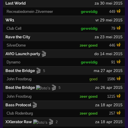
Last World
za 30 mei 2015
Recreatiedomein Zilvermeer
geweldig
449
WR1
vr 29 mei 2015
Club Cell
geweldig
79
Rave the City
za 23 mei 2015
SilverDome
zeer goed
446
🎬
AVIO Launch party
do 14 mei 2015
Dynamo
geweldig
91
🎬
Beat the Bridge
ma 27 apr 2015
5
John Frostbrug
goed
1586
🎬
Beat the Bridge
zo 26 apr 2015
5
John Frostbrug
zeer goed
1215
🎬
Bass Protocol
za 18 apr 2015
Club Rodenburg
zeer goed
257
🎬
XXlerator Raw
za 18 apr 2015
2