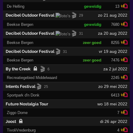
De Helling
geweldig
13
🎬
Decibel Outdoor Festival
zo 21 aug 2022
29
Beekse Bergen
geweldig
7680
🎬
Decibel Outdoor Festival
za 20 aug 2022
31
Beekse Bergen
zeer goed
8255
🎬
Decibel Outdoor Festival
vr 19 aug 2022
31
Beekse Bergen
zeer goed
7476
🎬
By the Creek
za 2 jul 2022
6
Recreatiegebied Middelwaard
2245
🎬
Intents Festival
zo 29 mei 2022
25
Sportpark d'n Donk
6413
Future Nostalgia Tour
wo 18 mei 2022
Ziggo Dome
7
Joost
di 26 apr 2022
TivoliVredenburg
4