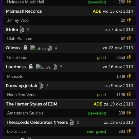
Heineken Music Hall
geweldig
280
Mixmash Records
ADE
wo 15 okt 2014
Jimmy Woo
20
🎬
Strike
za 7 dec 2013
2
Club Platinum
62
🎬
Qlimax
za 23 nov 2013
4
GelreDome
goed
3653
🎬
Loudness
za 16 nov 2013
5
Maassilo
1339
🎬
Rauw op je dak
za 9 nov 2013
3
North Sea Venue
goed
1136
The Harder Styles of EDM
ADE
za 19 okt 2013
Amsterdam Studio's
geweldig
338
🎬
Theracords Celebrates 5 Years
za 12 okt 2013
2
Luxor Live
zeer goed
293