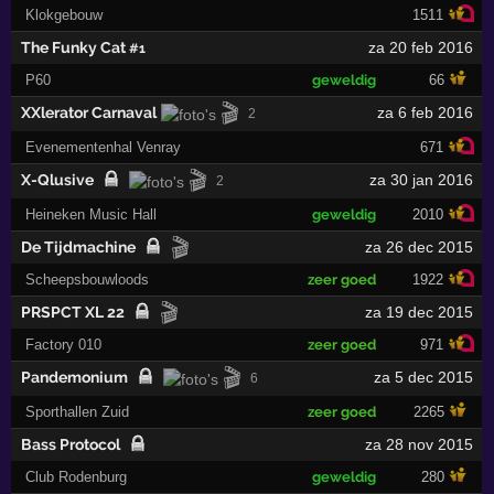
Klokgebouw
1511
The Funky Cat
za 20 feb 2016
#1
P60
geweldig
66
🎬
XXlerator Carnaval
za 6 feb 2016
2
Evenementenhal Venray
671
🎬
X-Qlusive
za 30 jan 2016
2
Heineken Music Hall
geweldig
2010
🎬
De Tijdmachine
za 26 dec 2015
Scheepsbouwloods
zeer goed
1922
🎬
PRSPCT XL 22
za 19 dec 2015
Factory 010
zeer goed
971
🎬
Pandemonium
za 5 dec 2015
6
Sporthallen Zuid
zeer goed
2265
Bass Protocol
za 28 nov 2015
Club Rodenburg
geweldig
280