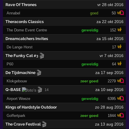
Rave Of Thrones
vr 28 okt 2016
Annabel
goed
50
Theracords Classics
za 22 okt 2016
The Dome Event Centre
geweldig
152
Dreamcatchers Invites
za 15 okt 2016
De Lange Horst
17
🎬
The Funky Cat
vr 7 okt 2016
#3
P60
geweldig
64
🎬
De Tijdmachine
za 17 sep 2016
Klokgebouw
zeer goed
2279
🎬
Q-BASE
za 10 sep 2016
14
Airport Weeze
geweldig
6395
Kings of Hardstyle Outdoor
zo 28 aug 2016
Goffertpark
zeer goed
1844
🎬
The Crave Festival
za 13 aug 2016