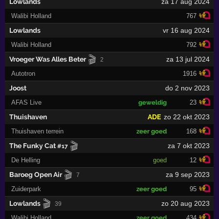
Lowlands
za 17 aug 2024
Walibi Holland
767
Lowlands
vr 16 aug 2024
Walibi Holland
792
🎬
Vroeger Was Alles Beter
za 13 jul 2024
2
Autotron
1916
Joost
do 2 nov 2023
AFAS Live
geweldig
23
Thuishaven
ADE
zo 22 okt 2023
Thuishaven terrein
zeer goed
168
🎬
The Funky Cat
za 7 okt 2023
#17
De Helling
goed
12
🎬
Baroeg Open Air
za 9 sep 2023
7
Zuiderpark
zeer goed
95
🎬
Lowlands
zo 20 aug 2023
39
Walibi Holland
zeer goed
434