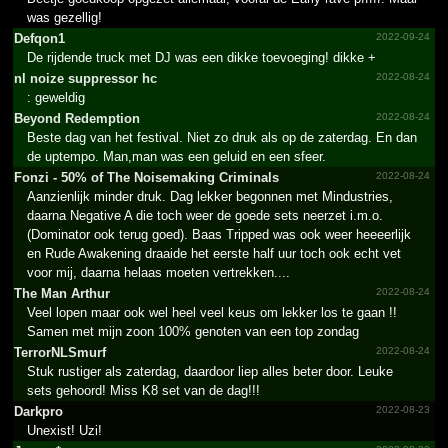
was gezellig!
Defqon1
2022-09-24
De rijdende truck met DJ was een dikke toevoeging! dikke +
nl noize suppressor hc
2022-08-24
: geweldig
Beyond Redemption
2022-08-24
Beste dag van het festival. Niet zo druk als op de zaterdag. En dan
de uptempo. Man,man was een geluid en een sfeer.
Fonzi - 50% of The Noisemaking Criminals
2022-08-24
Aanzienlijk minder druk. Dag lekker begonnen met Mindustries,
daarna Negative A die toch weer de goede sets neerzet i.m.o.
(Dominator ook terug goed). Baas Tripped was ook weer heeeerlijk
en Rude Awakening draaide het eerste half uur toch ook echt vet
voor mij, daarna helaas moeten vertrekken....
The Man Arthur
2022-08-24
Veel lopen maar ook wel heel veel keus om lekker los te gaan !!
Samen met mijn zoon 100% genoten van een top zondag
Terror­NLSmur­f
2022-08-24
Stuk rustiger als zaterdag, daardoor liep alles beter door. Leuke
sets gehoord! Miss K8 set van de dag!!!
Darkpro
2022-08-23
Unexist! Uzi!