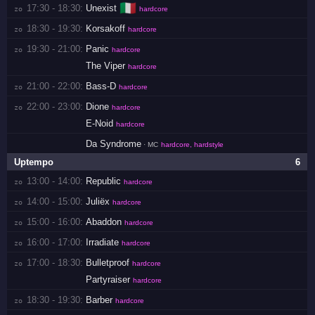
🇮🇹
17:30 - 18:30:
Unexist
zo 
hardcore
18:30 - 19:30:
Korsakoff
zo 
hardcore
19:30 - 21:00:
Panic
zo 
hardcore
The Viper
hardcore
21:00 - 22:00:
Bass-D
zo 
hardcore
22:00 - 23:00:
Dione
zo 
hardcore
E-Noid
hardcore
Da Syndrome
· MC
hardcore, hardstyle
Uptempo
6
13:00 - 14:00:
Republic
zo 
hardcore
14:00 - 15:00:
Juliëx
zo 
hardcore
15:00 - 16:00:
Abaddon
zo 
hardcore
16:00 - 17:00:
Irradiate
zo 
hardcore
17:00 - 18:30:
Bulletproof
zo 
hardcore
Partyraiser
hardcore
18:30 - 19:30:
Barber
zo 
hardcore