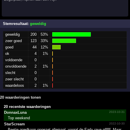
Stemresultaat:
geweldig
geweldig
200
53%
zeer goed
123
33%
goed
44
12%
ok
4
1%
voldoende
0
onvoldoende
2
1%
slecht
0
zeer slecht
0
waardeloos
2
1%
20 waarderingen tonen
20 recentste waarderingen
DonnaxLuna
2023-10-31
Top weekend
StarScream
2022-10-30
Beetje goedkoop opgezet allemaal, vooral de Early rave pfffff. Maar