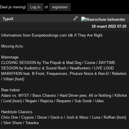
Deel je mening!
Log in
of
registreer
TypeX
18 maart 2022 07:20
Informations from Europebookings.com Idk If They Are Right
Missing Acts:
Mainstage
CLOSING SESSION by Tha Playah & Mad Dog / Coone / DAYTIME
SESSION by Audiotricz & Sound Rush / Headhunterz / LIVE LOUD
MARATHON feat. B-Front, Frequencerz, Phuture Noize & Ran-D / Rebelion
/ Villain (host)
Raw Indoor
Adaro vs. MYST / Bass Chaserz / Hard Driver pres. All or Nothing / Killshot
/ Livid (host) / Regain / Rejecta / Requiem / Sub Sonik / Udex
Hardstyle Classics
Chris One / Crypsis / Dozer / Geck-o / Josh & Wesz / Luna / Ruffian (host)
/ Slim Shore / Tatanka