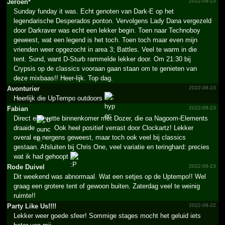
Jeroen*
2022-08-23
Sunday funday it was. Echt genoten van Dark-E op het
legendarische Desperados ponton. Vervolgens Lady Dana vergezeld
door Darkraver was echt een lekker begin. Toen naar Technoboy
geweest, wat een legend is het toch. Toen toch maar even mijn
vrienden weer opgezocht in area 3; Battles. Veel te warm in die
tent. Sund, want D-Sturb rammelde lekker door. Om 21:30 bij
Crypsis op de classics vooraan gaan staan om te genieten van
deze mixbaas!! Heer-lijk. Top dag.
Avonturier
2022-08-23
Heerlijk die UpTempo outdoors
Fabian
2022-08-23
Direct een vette binnenkomer met Dozer, die oa Nagoom-Elements
draaide
Ook heel positief verrast door Clockartz! Lekker
overal en nergens geweest, maar toch ook veel bij classics
gestaan. Afsluiten bij Chris One, veel variatie en teringhard: precies
wat ik had gehoopt
Rode Duivel
2022-08-23
Dit weekend was abnormaal. Wat een setjes op de Uptempo!! Wel
graag een grotere tent of gewoon buiten. Zaterdag veel te weinig
ruimte!!
Party Like Us!!!!­
2022-08-22
Lekker weer goede sfeer! Sommige stages mocht het geluid iets