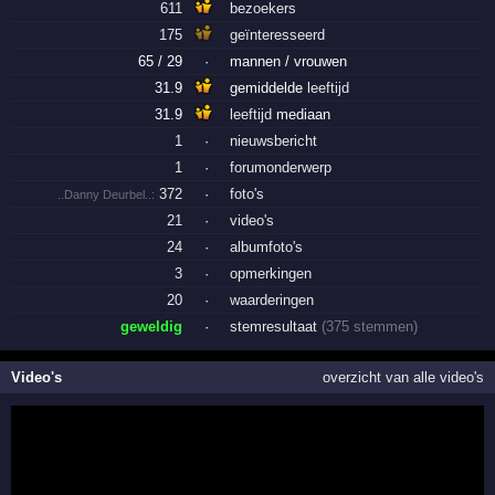
611
bezoekers
175
geïnteresseerd
65 / 29
·
mannen / vrouwen
31.9
gemiddelde
leeftijd
31.9
leeftijd
mediaan
1
·
nieuwsbericht
1
·
forumonderwerp
372
·
foto's
..Danny Deurbel..:
21
·
video's
24
·
albumfoto's
3
·
opmerkingen
20
·
waarderingen
geweldig
·
stemresultaat
(375 stemmen)
Video's
overzicht van alle video's