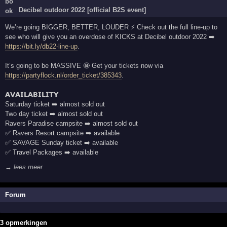
Decibel outdoor 2022 [official B2S event]
We’re going BIGGER, BETTER, LOUDER ⚡ Check out the full line-up to
see who will give you an overdose of KICKS at Decibel outdoor 2022 ➡️
https://bit.ly/db22-line-up
.
It’s going to be MASSIVE 🤩 Get your tickets now via
https://partyflock.nl/order_ticket/385343
.
𝗔𝗩𝗔𝗜𝗟𝗔𝗕𝗜𝗟𝗜𝗧𝗬
Saturday ticket ➡️ almost sold out
Two day ticket ➡️ almost sold out
Ravers Paradise campsite ➡️ almost sold out
✅ Ravers Resort campsite ➡️ available
✅ SAVAGE Sunday ticket ➡️ available
✅ Travel Packages ➡️ available
→ lees meer
Forum
3 opmerkingen