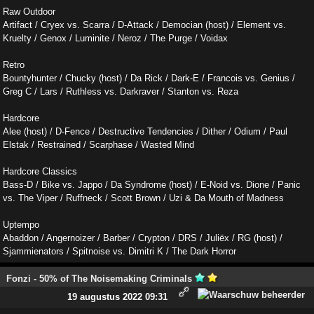
Raw Outdoor
Artifact / Cryex vs. Scarra / D-Attack / Democian (host) / Element vs.
Kruelty / Genox / Luminite / Neroz / The Purge / Voidax
Retro
Bountyhunter / Chucky (host) / Da Rick / Dark-E / Francois vs. Genius /
Greg C / Lars / Ruthless vs. Darkraver / Stanton vs. Reza
Hardcore
Alee (host) / D-Fence / Destructive Tendencies / Dither / Odium / Paul
Elstak / Restrained / Scarphase / Wasted Mind
Hardcore Classics
Bass-D / Bike vs. Jappo / Da Syndrome (host) / E-Noid vs. Dione / Panic
vs. The Viper / Ruffneck / Scott Brown / Uzi & Da Mouth of Madness
Uptempo
Abaddon / Angernoizer / Barber / Crypton / DRS / Juliëx / RG (host) /
Sjammienators / Spitnoise vs. Dimitri K / The Dark Horror
Fonzi - 50% of The Noisemaking Criminals
19 augustus 2022 09:31