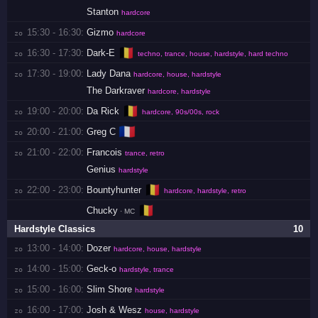
Stanton
hardcore
15:30 - 16:30:
Gizmo
zo 
hardcore
🇧🇪
16:30 - 17:30:
Dark-E
zo 
techno, trance, house, hardstyle, hard techno
17:30 - 19:00:
Lady Dana
zo 
hardcore, house, hardstyle
The Darkraver
hardcore, hardstyle
🇧🇪
19:00 - 20:00:
Da Rick
zo 
hardcore, 90s/00s, rock
🇫🇷
20:00 - 21:00:
Greg C
zo 
21:00 - 22:00:
Francois
zo 
trance, retro
Genius
hardstyle
🇧🇪
22:00 - 23:00:
Bountyhunter
zo 
hardcore, hardstyle, retro
🇧🇪
Chucky
· MC
Hardstyle Classics
10
13:00 - 14:00:
Dozer
zo 
hardcore, house, hardstyle
14:00 - 15:00:
Geck-o
zo 
hardstyle, trance
15:00 - 16:00:
Slim Shore
zo 
hardstyle
16:00 - 17:00:
Josh & Wesz
zo 
house, hardstyle