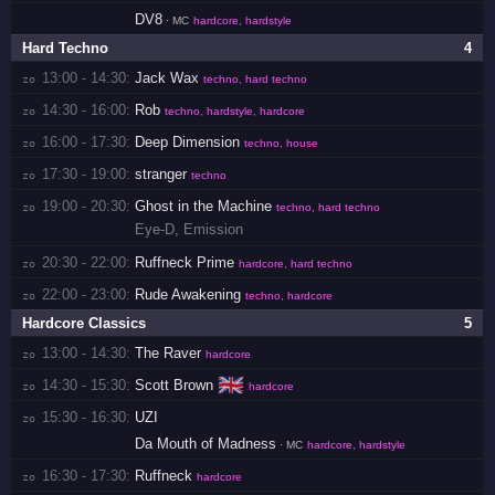
DV8
· MC
hardcore, hardstyle
Hard Techno
4
13:00 - 14:30:
Jack Wax
zo 
techno, hard techno
14:30 - 16:00:
Rob
zo 
techno, hardstyle, hardcore
16:00 - 17:30:
Deep Dimension
zo 
techno, house
17:30 - 19:00:
stranger
zo 
techno
19:00 - 20:30:
Ghost in the Machine
zo 
techno, hard techno
Eye-D
,
Emission
20:30 - 22:00:
Ruffneck Prime
zo 
hardcore, hard techno
22:00 - 23:00:
Rude Awakening
zo 
techno, hardcore
Hardcore Classics
5
13:00 - 14:30:
The Raver
zo 
hardcore
🇬🇧
14:30 - 15:30:
Scott Brown
zo 
hardcore
15:30 - 16:30:
UZI
zo 
Da Mouth of Madness
· MC
hardcore, hardstyle
16:30 - 17:30:
Ruffneck
zo 
hardcore