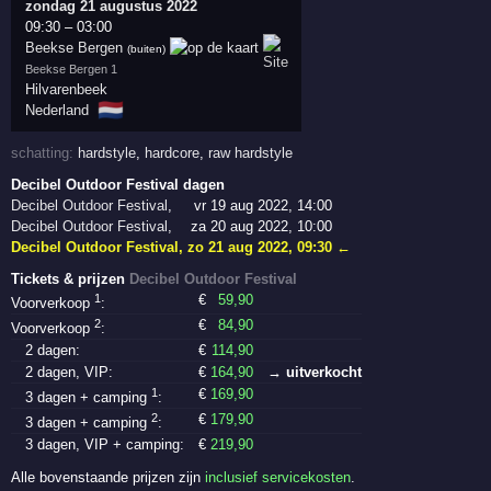
zondag 21 augustus 2022
09:30
–
03:00
Beekse Bergen
(buiten)
Beekse Bergen 1
Hilvarenbeek
🇳🇱
Nederland
schatting:
hardstyle
,
hardcore
,
raw hardstyle
Decibel Outdoor Festival dagen
Decibel Outdoor Festival
,
vr 19 aug 2022, 14:00
Decibel Outdoor Festival
,
za 20 aug 2022, 10:00
Decibel Outdoor Festival
,
zo 21 aug 2022, 09:30
←
Tickets & prijzen
Decibel Outdoor Festival
1
€
59
,90
Voorverkoop
:
2
€
84
,90
Voorverkoop
:
2 dagen:
€
114
,90
2 dagen, VIP:
€
164
,90
→ uitverkocht
1
€
169
,90
3 dagen + camping
:
2
€
179
,90
3 dagen + camping
:
3 dagen, VIP + camping:
€
219
,90
Alle bovenstaande prijzen zijn
inclusief servicekosten
.