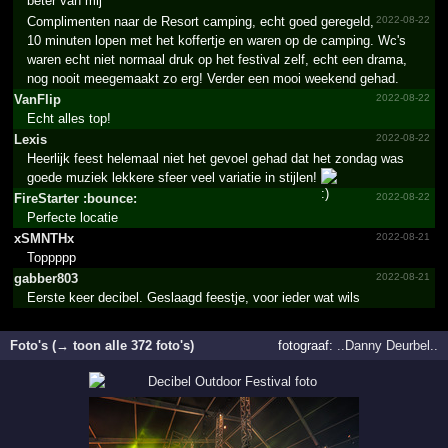
beter van mij
Complimenten naar de Resort camping, echt goed geregeld,
2022-08-22
10 minuten lopen met het koffertje en waren op de camping. Wc's
waren echt niet normaal druk op het festival zelf, echt een drama,
nog nooit meegemaakt zo erg! Verder een mooi weekend gehad.
VanFlip
2022-08-22
Echt alles top!
Lexis
2022-08-22
Heerlijk feest helemaal niet het gevoel gehad dat het zondag was
goede muziek lekkere sfeer veel variatie in stijlen!
FireStarter :bounce:
2022-08-22
Perfecte locatie
xSMNTHx
2022-08-21
Toppppp
gabber803
2022-08-21
Eerste keer decibel. Geslaagd feestje, voor ieder wat wils
Foto's (→ toon alle 372 foto's)
fotograaf:
..Danny Deurbel..