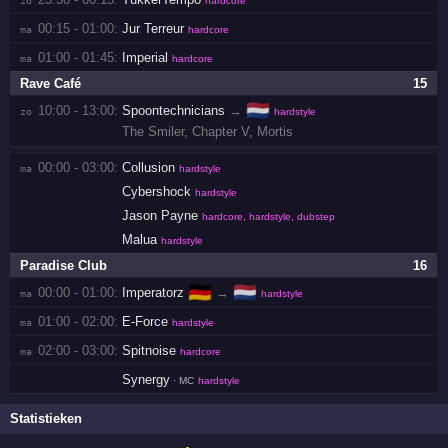
hardcore
00:15 - 01:00:
Jur Terreur
ma 
hardcore
01:00 - 01:45:
Imperial
ma 
hardcore
Rave Café
15
🇳🇱
10:00 - 13:00:
Spoontechnicians
→
zo 
hardstyle
The Smiler
,
Chapter V
,
Mortis
00:00 - 03:00:
Collusion
ma 
hardstyle
Cybershock
hardstyle
Jason Payne
hardcore, hardstyle, dubstep
Malua
hardstyle
Paradise Club
16
🇩🇪
🇳🇱
00:00 - 01:00:
Imperatorz
→
ma 
hardstyle
01:00 - 02:00:
E-Force
ma 
hardstyle
02:00 - 03:00:
Spitnoise
ma 
hardcore
Synergy
· MC
hardstyle
Statistieken