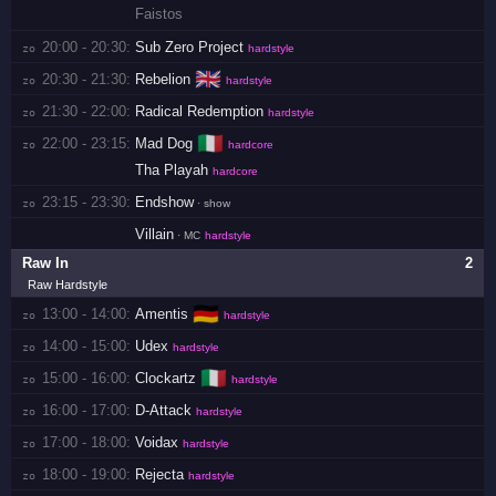
Faistos
20:00 - 20:30:
Sub Zero Project
zo 
hardstyle
🇬🇧
20:30 - 21:30:
Rebelion
zo 
hardstyle
21:30 - 22:00:
Radical Redemption
zo 
hardstyle
🇮🇹
22:00 - 23:15:
Mad Dog
zo 
hardcore
Tha Playah
hardcore
23:15 - 23:30:
Endshow
zo 
· show
Villain
· MC
hardstyle
Raw In
2
Raw Hardstyle
🇩🇪
13:00 - 14:00:
Amentis
zo 
hardstyle
14:00 - 15:00:
Udex
zo 
hardstyle
🇮🇹
15:00 - 16:00:
Clockartz
zo 
hardstyle
16:00 - 17:00:
D-Attack
zo 
hardstyle
17:00 - 18:00:
Voidax
zo 
hardstyle
18:00 - 19:00:
Rejecta
zo 
hardstyle