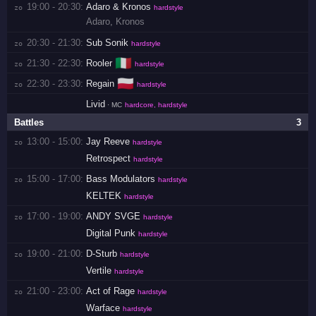
19:00 - 20:30:
Adaro & Kronos
zo 
hardstyle
Adaro
,
Kronos
20:30 - 21:30:
Sub Sonik
zo 
hardstyle
🇮🇹
21:30 - 22:30:
Rooler
zo 
hardstyle
🇵🇱
22:30 - 23:30:
Regain
zo 
hardstyle
Livid
· MC
hardcore, hardstyle
Battles
3
13:00 - 15:00:
Jay Reeve
zo 
hardstyle
Retrospect
hardstyle
15:00 - 17:00:
Bass Modulators
zo 
hardstyle
KELTEK
hardstyle
17:00 - 19:00:
ANDY SVGE
zo 
hardstyle
Digital Punk
hardstyle
19:00 - 21:00:
D-Sturb
zo 
hardstyle
Vertile
hardstyle
21:00 - 23:00:
Act of Rage
zo 
hardstyle
Warface
hardstyle