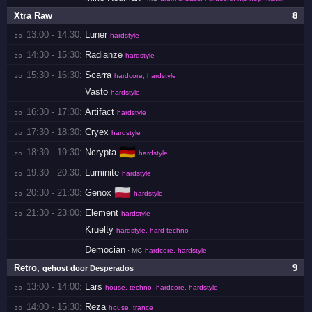
Xtra Raw
8
13:00 - 14:30:
Luner
zo 
hardstyle
14:30 - 15:30:
Radianze
zo 
hardstyle
15:30 - 16:30:
Scarra
zo 
hardcore, hardstyle
Vasto
hardstyle
16:30 - 17:30:
Artifact
zo 
hardstyle
17:30 - 18:30:
Cryex
zo 
hardstyle
🇩🇪
18:30 - 19:30:
Ncrypta
zo 
hardstyle
19:30 - 20:30:
Luminite
zo 
hardstyle
🇵🇱
20:30 - 21:30:
Genox
zo 
hardstyle
21:30 - 23:00:
Element
zo 
hardstyle
Kruelty
hardstyle, hard techno
Democian
· MC
hardcore, hardstyle
Retro
,
9
gehost door
Desperados
13:00 - 14:00:
Lars
zo 
house, techno, hardcore, hardstyle
14:00 - 15:30:
Reza
zo 
house, trance