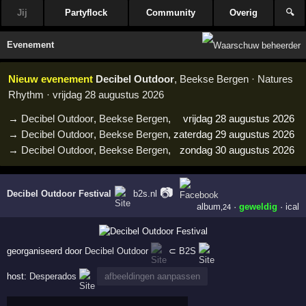
Jij
Partyflock
Community
Overig
🔍
Evenement
Nieuw evenement
Decibel Outdoor
, Beekse Bergen · Natures
Rhythm · vrijdag 28 augustus 2026
→
Decibel Outdoor
,
Beekse Bergen
,
vrijdag 28 augustus 2026
→
Decibel Outdoor
,
Beekse Bergen
,
zaterdag 29 augustus 2026
→
Decibel Outdoor
,
Beekse Bergen
,
zondag 30 augustus 2026
📷
Decibel Outdoor Festival
b2s.nl
album
·
geweldig
·
ical
,24
georganiseerd door
Decibel Outdoor
⊂
B2S
host:
Desperados
afbeeldingen aanpassen