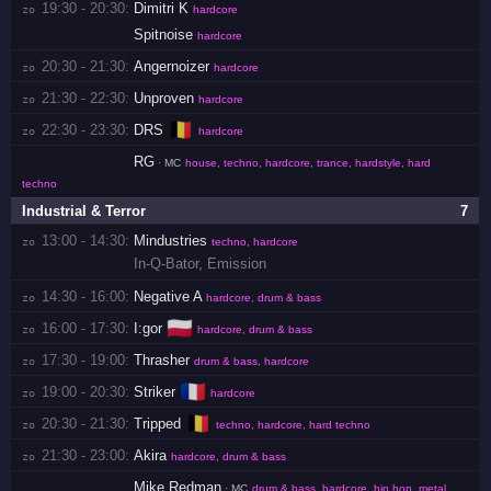
19:30 - 20:30:
Dimitri K
zo 
hardcore
Spitnoise
hardcore
20:30 - 21:30:
Angernoizer
zo 
hardcore
21:30 - 22:30:
Unproven
zo 
hardcore
🇧🇪
22:30 - 23:30:
DRS
zo 
hardcore
RG
· MC
house, techno, hardcore, trance, hardstyle, hard
techno
Industrial & Terror
7
13:00 - 14:30:
Mindustries
zo 
techno, hardcore
In-Q-Bator
,
Emission
14:30 - 16:00:
Negative A
zo 
hardcore, drum & bass
🇵🇱
16:00 - 17:30:
I:gor
zo 
hardcore, drum & bass
17:30 - 19:00:
Thrasher
zo 
drum & bass, hardcore
🇫🇷
19:00 - 20:30:
Striker
zo 
hardcore
🇧🇪
20:30 - 21:30:
Tripped
zo 
techno, hardcore, hard techno
21:30 - 23:00:
Akira
zo 
hardcore, drum & bass
Mike Redman
· MC
drum & bass, hardcore, hip hop, metal