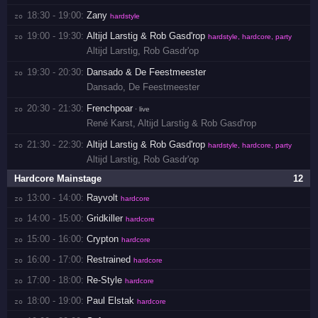
18:30 - 19:00:
Zany
zo 
hardstyle
19:00 - 19:30:
Altijd Larstig & Rob Gasd'rop
zo 
hardstyle, hardcore, party
Altijd Larstig
,
Rob Gasdr'op
19:30 - 20:30:
Dansado & De Feestmeester
zo 
Dansado
,
De Feestmeester
20:30 - 21:30:
Frenchpoar
zo 
· live
René Karst
,
Altijd Larstig & Rob Gasd'rop
21:30 - 22:30:
Altijd Larstig & Rob Gasd'rop
zo 
hardstyle, hardcore, party
Altijd Larstig
,
Rob Gasdr'op
Hardcore Mainstage
12
13:00 - 14:00:
Rayvolt
zo 
hardcore
14:00 - 15:00:
Gridkiller
zo 
hardcore
15:00 - 16:00:
Crypton
zo 
hardcore
16:00 - 17:00:
Restrained
zo 
hardcore
17:00 - 18:00:
Re-Style
zo 
hardcore
18:00 - 19:00:
Paul Elstak
zo 
hardcore