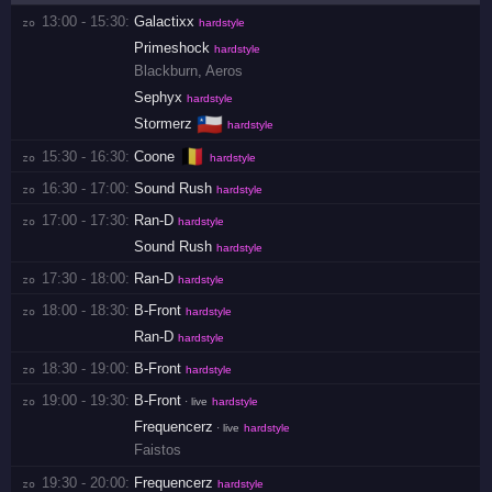
13:00 - 15:30:
Galactixx
zo 
hardstyle
Primeshock
hardstyle
Blackburn
,
Aeros
Sephyx
hardstyle
🇨🇱
Stormerz
hardstyle
🇧🇪
15:30 - 16:30:
Coone
zo 
hardstyle
16:30 - 17:00:
Sound Rush
zo 
hardstyle
17:00 - 17:30:
Ran-D
zo 
hardstyle
Sound Rush
hardstyle
17:30 - 18:00:
Ran-D
zo 
hardstyle
18:00 - 18:30:
B-Front
zo 
hardstyle
Ran-D
hardstyle
18:30 - 19:00:
B-Front
zo 
hardstyle
19:00 - 19:30:
B-Front
zo 
· live
hardstyle
Frequencerz
· live
hardstyle
Faistos
19:30 - 20:00:
Frequencerz
zo 
hardstyle