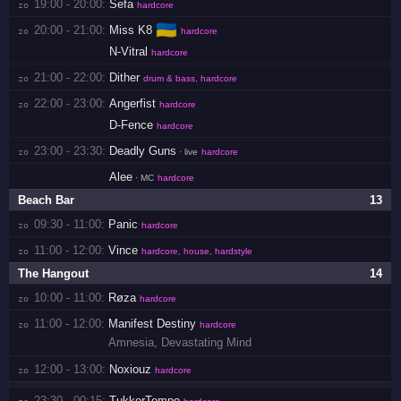
19:00 - 20:00:
Sefa
zo 
hardcore
🇺🇦
20:00 - 21:00:
Miss K8
zo 
hardcore
N-Vitral
hardcore
21:00 - 22:00:
Dither
zo 
drum & bass, hardcore
22:00 - 23:00:
Angerfist
zo 
hardcore
D-Fence
hardcore
23:00 - 23:30:
Deadly Guns
zo 
· live
hardcore
Alee
· MC
hardcore
Beach Bar
13
09:30 - 11:00:
Panic
zo 
hardcore
11:00 - 12:00:
Vince
zo 
hardcore, house, hardstyle
The Hangout
14
10:00 - 11:00:
Røza
zo 
hardcore
11:00 - 12:00:
Manifest Destiny
zo 
hardcore
Amnesia
,
Devastating Mind
12:00 - 13:00:
Noxiouz
zo 
hardcore
23:30 - 00:15:
TukkerTempo
zo 