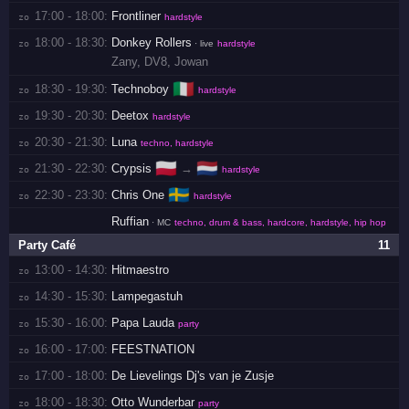
17:00 - 18:00:
Frontliner
zo 
hardstyle
18:00 - 18:30:
Donkey Rollers
zo 
· live
hardstyle
Zany
,
DV8
,
Jowan
🇮🇹
18:30 - 19:30:
Technoboy
zo 
hardstyle
19:30 - 20:30:
Deetox
zo 
hardstyle
20:30 - 21:30:
Luna
zo 
techno, hardstyle
🇵🇱
🇳🇱
21:30 - 22:30:
Crypsis
→
zo 
hardstyle
🇸🇪
22:30 - 23:30:
Chris One
zo 
hardstyle
Ruffian
· MC
techno, drum & bass, hardcore, hardstyle, hip hop
Party Café
11
13:00 - 14:30:
Hitmaestro
zo 
14:30 - 15:30:
Lampegastuh
zo 
15:30 - 16:00:
Papa Lauda
zo 
party
16:00 - 17:00:
FEESTNATION
zo 
17:00 - 18:00:
De Lievelings Dj's van je Zusje
zo 
18:00 - 18:30:
Otto Wunderbar
zo 
party