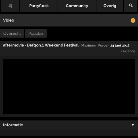
Jij
Partyflock
Community
Overig
🔍
Video
Overzicht
Populair
aftermovie
·
Defqon.1 Weekend Festival
·
·
Maximum Force
24 juni 2018
Q-dance
Informatie …
▼