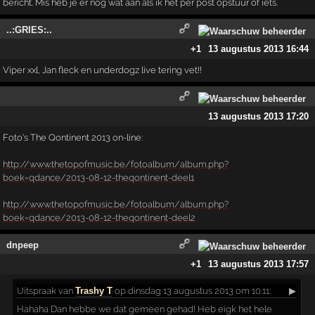
bericht. Mis heb je er nog wat aan als ik het per post opstuur of iets.
..:GRIES:..
+1
13 augustus 2013 16:44
Viper xxl, Jan fleck en underdogz live tering vet!!
13 augustus 2013 17:20
Foto's The Qontinent 2013 on-line:
http://www.thetopofmusic.be/fotoalbum/album.php?
boek=qdance/2013-08-12-theqontinent-deel1
http://www.thetopofmusic.be/fotoalbum/album.php?
boek=qdance/2013-08-12-theqontinent-deel2
dnpeep
+1
13 augustus 2013 17:57
Uitspraak
van
Trashy T
op dinsdag 13 augustus 2013 om 10:11:
▶
Hahaha Dan hebbe we dat gemeen gehad! Heb eigk het hele