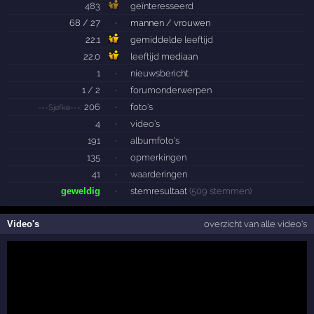
483
geïnteresseerd
68 / 27
·
mannen / vrouwen
22.1
gemiddelde
leeftijd
22.0
leeftijd
mediaan
1
·
nieuwsbericht
1 / 2
·
forumonderwerpen
206
·
foto's
---Sjefke---:
4
·
video's
191
·
albumfoto's
135
·
opmerkingen
41
·
waarderingen
geweldig
·
stemresultaat
(509 stemmen)
Video's
overzicht van alle video's