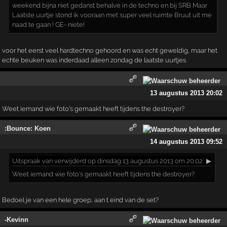
weekend bijna niet gedanst behalve in de techno en bij SRB Maar
Laatste uurtje stond ik vooraan met super veel ruimte Bruut uit me
naad te gaan ! GE- niete!
voor het eerst veel hardtechno gehoord en was echt geweldig, maar het
echte beuken was inderdaad alleen zondag de laatste uurtjes
13 augustus 2013 20:02
Weet iemand wie foto's gemaakt heeft tijdens the destroyer?
:Bounce: Koen
14 augustus 2013 09:52
Uitspraak
van verwijderd op dinsdag 13 augustus 2013 om 20:02:
▶
Weet iemand wie foto's gemaakt heeft tijdens the destroyer?
Bedoel je van een hele groep, aan t eind van de set?
-Kevinn