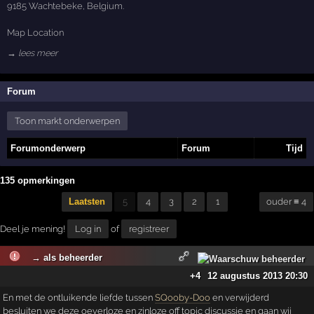
9185 Wachtebeke, Belgium.
Map Location
→ lees meer
Forum
Toon markt onderwerpen
Forumonderwerp
Forum
Tijd
135 opmerkingen
Laatsten
5
4
3
2
1
ouder ≡ 4
Deel je mening!
Log in
of
registreer
→ als beheerder
+4
12 augustus 2013 20:30
En met de ontluikende liefde tussen
SQooby-Doo
en verwijderd
besluiten we deze oeverloze en zinloze off topic discussie en gaan wij