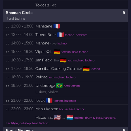
Toxicalz
· MC
Shaman Circle
5
hard techno
🇫🇷
12:00 - 13:00:
Manatane
zo 
🇫🇷
13:00 - 14:00:
Trevor Benz
zo 
techno, hardcore
14:00 - 15:00:
Manone
zo 
· live
techno
🇩🇪
15:00 - 16:30:
Viper XXL
zo 
techno, hard techno
🇩🇪
16:30 - 17:30:
Jan Fleck
zo 
· live
techno, hard techno
🇩🇪
17:30 - 18:30:
Cannibal Cooking Club
zo 
· live
techno
18:30 - 19:30:
Reload
zo 
techno, hard techno
🇧🇷
19:30 - 21:00:
Underdogz
zo 
hard techno
Lukas
,
Malke
🇫🇷
21:00 - 22:00:
Neck
zo 
techno, hardcore
22:00 - 23:00:
Manu Kenton
zo 
house, hard techno
🇺🇸
🇱🇺
Matos
→
· MC
techno, drum & bass, hardcore,
hardstyle, dubstep, hard techno
Burial Grounds
6