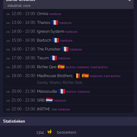
industrial, core
12:00 - 13:00:
Omira
zo 
hardcore
🇫🇷
13:00 - 14:00:
Thanos
zo 
hardcore
14:00 - 15:00:
Igneon System
zo 
hardcore
🇫🇷
15:00 - 16:00:
Bartoch
zo 
hardcore
🇫🇷
16:00 - 17:00:
The Punisher
zo 
hardcore
🇫🇷
17:00 - 18:00:
Tieum
zo 
hardcore
🇪🇸
18:00 - 19:00:
Richie Gee
zo 
techno, hardcore, hard techno
🇧🇪
🇪🇸
19:00 - 20:00:
Madhouse Brothers
zo 
hardcore, hard techno
Sandy Warez
,
Richie Gee
🇫🇷
20:00 - 21:00:
Maissouille
zo 
techno, hardcore
🇳🇱
21:00 - 22:00:
SRB
zo 
hardcore
22:00 - 23:00:
[KRTM]
zo 
· live
hardcore
Statistieken
1314
bezoekers