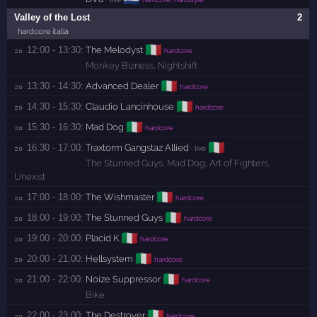
Valley of the Lost
2
hardcore italia
🇮🇹
12:00 - 13:30:
The Melodyst
zo 
hardcore
Monkey Bizness
,
Nightshift
🇮🇹
13:30 - 14:30:
Advanced Dealer
zo 
hardcore
🇮🇹
14:30 - 15:30:
Claudio Lancinhouse
zo 
hardcore
🇮🇹
15:30 - 16:30:
Mad Dog
zo 
hardcore
🇮🇹
16:30 - 17:00:
Traxtorm Gangstaz Allied
zo 
· live
The Stunned Guys
,
Mad Dog
,
Art of Fighters
,
Unexist
🇮🇹
17:00 - 18:00:
The Wishmaster
zo 
hardcore
🇮🇹
18:00 - 19:00:
The Stunned Guys
zo 
hardcore
🇮🇹
19:00 - 20:00:
Placid K
zo 
hardcore
🇮🇹
20:00 - 21:00:
Hellsystem
zo 
hardcore
🇮🇹
21:00 - 22:00:
Noize Suppressor
zo 
hardcore
Bike
🇮🇹
22:00 - 23:00:
The Destroyer
zo 
hardcore