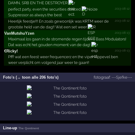
DAMN, SRB EN THE DESTROYER
2013-08-12
perfect party, even the securities danced
Noize
Suppressor as always the best
2013-08-12
Heerlijk feestje!!! En zoals gewoonlijk was KRTM weer de
grootste held van de dag!! Wat een set weer
2013-08-13
VanMut­shuYze­n
Maximaal los gaan in de stromende regen tijdens Bass Modulators!
Dat was echt het gouden moment van de dag!
2013-08-13
€Ricky!
Pfff wat een feest weer frequencerz en the viper kippevel ben
weer verplicht om volgend jaar weer te gaan!!
Foto's (→ toon alle 206 foto's)
fotograaf:
---Sjefke---
Line-up
The Qontinent