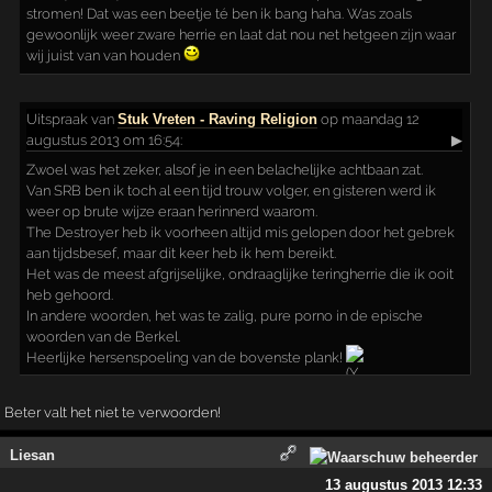
stromen! Dat was een beetje té ben ik bang haha. Was zoals
gewoonlijk weer zware herrie en laat dat nou net hetgeen zijn waar
wij juist van van houden
Uitspraak
van
Stuk Vreten - Raving Religion
op maandag 12
augustus 2013 om 16:54:
▶
Zwoel was het zeker, alsof je in een belachelijke achtbaan zat.
Van SRB ben ik toch al een tijd trouw volger, en gisteren werd ik
weer op brute wijze eraan herinnerd waarom.
The Destroyer heb ik voorheen altijd mis gelopen door het gebrek
aan tijdsbesef, maar dit keer heb ik hem bereikt.
Het was de meest afgrijselijke, ondraaglijke teringherrie die ik ooit
heb gehoord.
In andere woorden, het was te zalig, pure porno in de epische
woorden van de Berkel.
Heerlijke hersenspoeling van de bovenste plank!
Beter valt het niet te verwoorden!
Liesan
13 augustus 2013 12:33