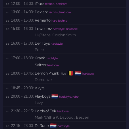
12:00 - 13:00:
iTraxx
zo 
techno, hardcore
13:00 - 14:00:
Deviant
zo 
techno, hardcore
14:00 - 15:00:
Remento
zo 
hard techno
15:00 - 16:00:
Lowriderz
zo 
hardstyle, hardcore
H4Bitane
,
Gordon Smith
16:00 - 17:00:
Def Toys
zo 
hardstyle
Perre
17:00 - 18:00:
Qrank
zo 
hardstyle
Saltzer
hardcore
🇧🇪
🇳🇱
18:00 - 18:45:
Demon Phunk
zo 
· live
hardcore
Demoniak
18:45 - 20:00:
Akyra
zo 
🇳🇱
20:00 - 21:30:
Playboyz
zo 
hardstyle, retro
Lazy
21:30 - 22:15:
Lords of Tek
zo 
hardcore
Mark With a K
,
Davoodi
,
Bestien
🇳🇱
22:15 - 23:00:
Dr. Rude
zo 
hardstyle