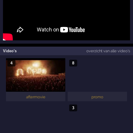
Video's
overzicht van alle video's
4
8
aftermovie
promo
3