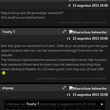
-3
13 augustus 2013 10:00
Mag ik terug naar dit geweldige weekend!?
Wie heeft er een tijdmachine?
laatste aanpassing
13 augustus 2013 10:00
Trashy T
+1
13 augustus 2013 10:06
Bah Wat gaat zon weekend toch snel , Zelfs als je uit protest gwn niet gaat
slapen zodat je elke sec van het weekend meekrijgt! Even iets over de
afsluiter
The Destroyer Godverdomme wat een Overheerlijke herrie! Alle muziek t
hele weekend Waren best te doen maar nie helemaal mijn ding Maar
mister Destroyer Maakte ALLES weer goed ! ook nog wat Lof naar SRB
laatste aanpassing
13 augustus 2013 11:51
door een beheerder
dnpeep
+1
13 augustus 2013 10:08
Uitspraak
van
Trashy T
op dinsdag 13 augustus 2013 om 10:06:
▶