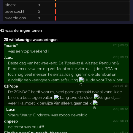
slecht
0
zeer slecht
0
waardeloos
0
41 waarderingen tonen
20 willekeurige waarderingen
2013-08-13
*mario*
was een top weekend !!
2013-08-13
.Luc.
Beste dag van het weekend. Da Tweekaz & Wasted Penguinz &
Frequencerz waren erg vet. Mooi om te zien dat tijdens TGA er
toch nog veel mensen helemaal los gingen in die plensbui! En
eindelijk een keer geen kermisafsluiting
Hulde voor The Viper!
2013-08-16
81Pope
De ZONDAG heeft voor mij veel goed gemaakt ook al vond ik de
Line-up best tegen vallen
. Lang leve de sfeer
. Volgend jaar
weer !! (al moet ik bewijze van alleen, gaan zal ik
)
2013-08-12
_Lucii_
Wauw Wauw! Eindshow was zoooo geweldig!
2013-08-13
dnpeep
de terror was bruut!!!
2013-08-13