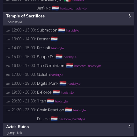
🇳🇱
Jeff
· MC
hardcore, hardstyle
Temple of Sacrifices
3
hardstyle
🇳🇱
12:00 - 13:00:
Submotion
zo 
hardstyle
🇳🇱
13:00 - 14:00:
Desnar
zo 
14:00 - 15:00:
Re-volt
zo 
hardstyle
🇳🇱
15:00 - 16:00:
Scope DJ
zo 
hardstyle
🇳🇱
16:00 - 17:00:
The Geminizers
zo 
hardcore, hardstyle
17:00 - 18:00:
Goliath
zo 
hardstyle
🇳🇱
18:00 - 19:30:
Digital Punk
zo 
hardstyle
🇳🇱
19:30 - 20:30:
E-Force
zo 
hardstyle
🇳🇱
20:30 - 21:30:
Titan
zo 
hardstyle
🇳🇱
21:30 - 23:00:
Chain Reaction
zo 
hardstyle
🇳🇱
DL
· MC
hardcore, hardstyle
Aztek Ruins
4
jump, tek