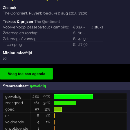
Zie ook
The Qontinent
,
Puyenbroeck
,
vr 9 aug 2013, 19:00
Tickets & prijzen
The Qontinent
Voorverkoop, passepartout + camping:
€
325
,-
4 stuks
Zaterdag en zondag:
€
60
,-
Zaterdag of zondag:
€
42
,50
camping:
€
27
,50
Minimumleeftijd
16
Voeg toe aan agenda
Stemresultaat:
geweldig
geweldig
280
55%
zeer goed
161
32%
goed
57
11%
ok
6
1%
voldoende
4
1%
onvoldoende
1