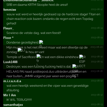
Eindho­venseS­tuiter­bal*_*­:bounce:
SRB en daarna KRTM Sloopte heel de area!!
2013-08-12
femmiee
wauw wat werd er heerlijk gedraaid op de hardcore stage! Titan en
chain reaction ook bazen. ondanks de regen echt een Topdag
gehad!
2013-08-14
Fleurr_
Sowieso de vetste dag, wat een feest!!
2013-08-14
Floor *
Donderse gezelligheid
2013-08-20
Mijn muziek is het niet (meer) maar wat een sfeertje op de
zondag
Ik hou er van!
2013-08-12
Temple of Sacrifices!
En wat een dikke eindshow
2013-08-15
Luuk1488
Destroyer, was een fucking fucking held is dat..
2013-08-16
HELAAS PAl naast politiepost,dus uitkleden,afpakken en
naar buiten,,,JMMR volgend jaar weer een poging
2013-08-12
m.­i.­r.­a.­n.­d.­a
wat een heerlijk weekend en the viper was een geweldige
afsluiting
2013-08-12
Mir I Am
IK WIL TERUG!!!!!!!
2013-08-13
samanthatjex