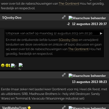
weer over tot de nabeschouwingen van
The Qontinent
Hou het gezellig,
feestelijk en respectvol.
SQooby-Doo
-2
12 augustus 2013 20:37
Uitspraak
van actief op maandag 12 augustus 2013 om 20:30:
▶
En met de ontluikende liefde tussen
SQooby-Doo
en verwijderd
besluiten we deze oeverloze en zinloze off topic discussie en gaan
wij weer over tot de nabeschouwingen van
The Qontinent
Hou het
gezellig, feestelijk en respectvol.
13 augustus 2013 08:23
Eerste (maar zeker niet laaste) keer Qontinent voor mij. Heel dik feest, met
als uitblinkers: SRB, Madhouse Brothers (<- holy shit) Destroyer, Sandy
Warez en Terminal & Vavaculo (Waanzinnige industrial set).
VanMutshuYzen