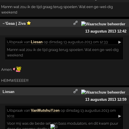
Mannn wat zou ik de tijd graag terug spoelen. Wat een ge-wel-dig
weekend
~'Geaa | Ziva
13 augustus 2013 12:42
Uitspraak
van
Liesan
op dinsdag 13 augustus 2013 om 12:33:
▶
Mannn wat zou ik de tijd graag terug spoelen. Wat een ge-wel-dig
weekend
Amen.
HEIMWEEEEE!!!
Liesan
13 augustus 2013 12:59
Uitspraak
van
VanMutshuYzen
op dinsdag 13 augustus 2013 om
10:11:
▶
Voor mij was de beste set van bass modulators, en dit kwam puur
door die enorme stortbui