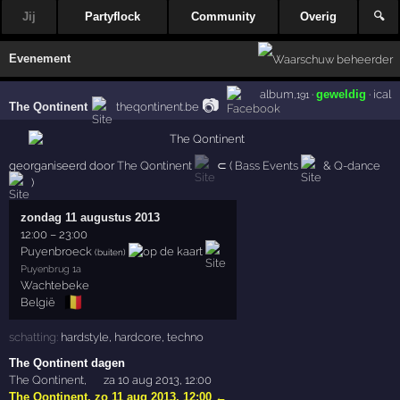
Jij
Partyflock
Community
Overig
🔍
Evenement
album
·
geweldig
·
ical
,191
📷
The Qontinent
theqontinent.be
georganiseerd door
The Qontinent
⊂ (
Bass Events
&
Q-dance
)
zondag 11 augustus 2013
12:00
–
23:00
Puyenbroeck
(buiten)
Puyenbrug 1a
Wachtebeke
🇧🇪
België
schatting:
hardstyle
,
hardcore
,
techno
The Qontinent dagen
The Qontinent
,
za 10 aug 2013, 12:00
The Qontinent
,
zo 11 aug 2013, 12:00
←