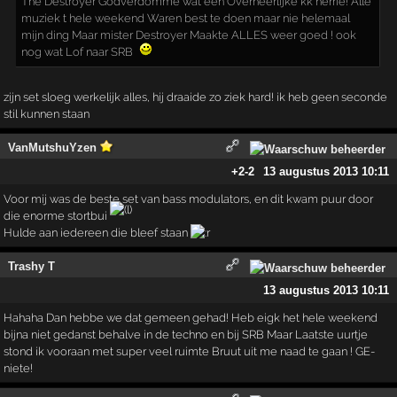
The Destroyer Godverdomme wat een Overheerlijke kk herrie! Alle
muziek t hele weekend Waren best te doen maar nie helemaal
mijn ding Maar mister Destroyer Maakte ALLES weer goed ! ook
nog wat Lof naar SRB
zijn set sloeg werkelijk alles, hij draaide zo ziek hard! ik heb geen seconde
stil kunnen staan
VanMutshuYzen
+2
-2
13 augustus 2013 10:11
Voor mij was de beste set van bass modulators, en dit kwam puur door
die enorme stortbui
Hulde aan iedereen die bleef staan
Trashy T
13 augustus 2013 10:11
Hahaha Dan hebbe we dat gemeen gehad! Heb eigk het hele weekend
bijna niet gedanst behalve in de techno en bij SRB Maar Laatste uurtje
stond ik vooraan met super veel ruimte Bruut uit me naad te gaan ! GE-
niete!