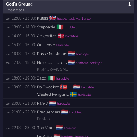
God's Ground
1
main stage
🇬🇧
12:00 - 13:00:
Kutski
zo 
house, hardstyle, trance
🇮🇹
13:00 - 14:00:
Stephanie
zo 
hardstyle
🇩🇰
14:00 - 15:00:
Adrenalize
zo 
hardstyle
15:00 - 16:00:
Outlander
zo 
hardstyle
🇳🇱
16:00 - 17:00:
Bass Modulators
zo 
hardstyle
🇳🇱
17:00 - 18:00:
Noisecontrollers
zo 
hardcore, hardstyle
Killer Clown
,
SMD
🇮🇹
18:00 - 19:00:
Zatox
zo 
hardstyle
🇳🇴
🇳🇱
19:00 - 20:00:
Da Tweekaz
→
zo 
hardstyle
🇸🇪
Wasted Penguinz
hardstyle
🇳🇱
20:00 - 21:00:
Ran-D
zo 
hardstyle
🇳🇱
21:00 - 22:00:
Frequencerz
zo 
hardstyle
Faistos
🇳🇱
22:00 - 23:00:
The Viper
zo 
hardcore
🇳🇱
DV8
· live
hardcore, hardstyle