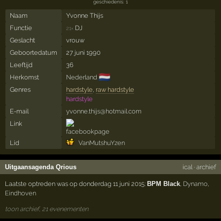
geschiedenis: 1
Naam
Yvonne Thijs
Functie
DJ
21×
Geslacht
vrouw
Geboortedatum
27 juni 1990
Leeftijd
36
🇳🇱
Herkomst
Nederland
Genres
hardstyle
,
raw hardstyle
hardstyle
E-mail
yvonne.thijs@hotmail.com
Link
Lid
VanMutshuYzen
Uitgaansagenda Qrious
ical
·
archief
Laatste optreden was op donderdag 11 juni 2015:
BPM Black
,
Dynamo
,
Eindhoven
toon archief, 21 evenementen