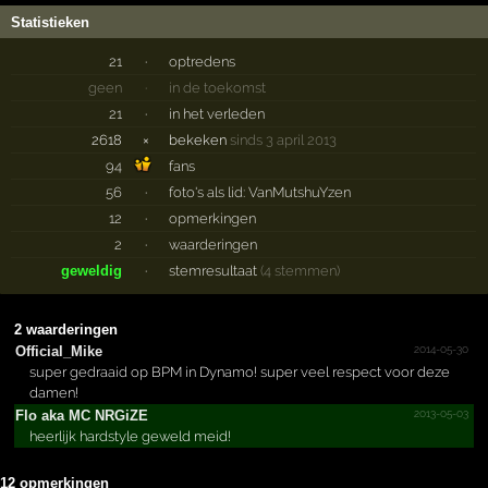
Statistieken
21
·
optredens
geen
·
in de toekomst
21
·
in het verleden
2618
×
bekeken
sinds 3 april 2013
94
fans
56
·
foto's als lid: VanMutshuYzen
12
·
opmerkingen
2
·
waarderingen
geweldig
·
stemresultaat
(4 stemmen)
2 waarderingen
2014-05-30
Official_­Mike
super gedraaid op BPM in Dynamo! super veel respect voor deze
damen!
2013-05-03
Flo aka MC NRGiZE
heerlijk hardstyle geweld meid!
12 opmerkingen