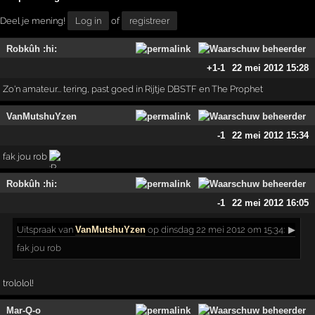
Deel je mening!
Log in
of
registreer
Robkûh :hi:
+1
-1
22 mei 2012 15:28
Zo'n amateur... tering, past goed in Rijtje DBSTF en The Prophet
VanMutshuYzen
-1
22 mei 2012 15:34
fak jou rob
Robkûh :hi:
-1
22 mei 2012 16:05
Uitspraak
van
VanMutshuYzen
op dinsdag 22 mei 2012 om 15:34:
▶
fak jou rob
trololol!
Mar-Q-o