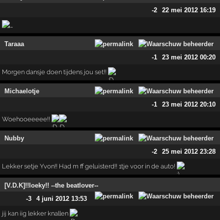
-2
22 mei 2012 16:19
Taraaa
-1
23 mei 2012 00:20
Morgen dansje doen tijdens jou set!!
Michaelotje
-1
23 mei 2012 20:10
Woehooeeeee!!
Nubby
-2
25 mei 2012 23:28
Lekker setje Yvon!! Had m ff geluisterd!! 1tje voor in de auto!
[V.D.K]!!loeky!! --the beatlover--
-3
4 juni 2012 13:53
jij kan iig lekker knallen