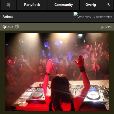
Jij
Partyflock
Community
Overig
🔍
Artiest
📷
Qrious
94 fans